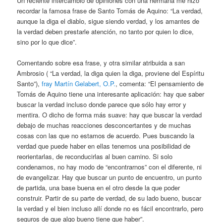
Un reciente intercambio de opiniones con una hermana me hizo
recordar la famosa frase de Santo Tomás de Aquino: “La verdad,
aunque la diga el diablo, sigue siendo verdad, y los amantes de
la verdad deben prestarle atención, no tanto por quien lo dice,
sino por lo que dice”.
Comentando sobre esa frase, y otra similar atribuida a san
Ambrosio ( “La verdad, la diga quien la diga, proviene del Espíritu
Santo”),
fray Martín Gelabert, O.P.
, comenta: “El pensamiento de
Tomás de Aquino tiene una interesante aplicación: hay que saber
buscar la verdad incluso donde parece que sólo hay error y
mentira. O dicho de forma más suave: hay que buscar la verdad
debajo de muchas reacciones desconcertantes y de muchas
cosas con las que no estamos de acuerdo. Pues buscando la
verdad que puede haber en ellas tenemos una posibilidad de
reorientarlas, de reconducirlas al buen camino. Si solo
condenamos, no hay modo de “encontrarnos” con el diferente, ni
de evangelizar. Hay que buscar un punto de encuentro, un punto
de partida, una base buena en el otro desde la que poder
construir. Partir de su parte de verdad, de su lado bueno, buscar
la verdad y el bien incluso allí donde no es fácil encontrarlo, pero
seguros de que algo bueno tiene que haber”.