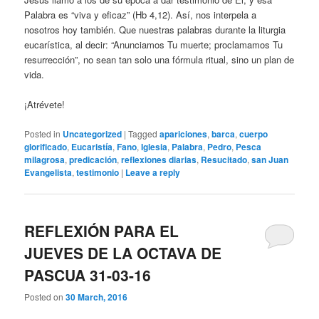
Palabra es “viva y eficaz” (Hb 4,12). Así, nos interpela a
nosotros hoy también. Que nuestras palabras durante la liturgia
eucarística, al decir: “Anunciamos Tu muerte; proclamamos Tu
resurrección”, no sean tan solo una fórmula ritual, sino un plan de
vida.
¡Atrévete!
Posted in
Uncategorized
|
Tagged
apariciones
,
barca
,
cuerpo
glorificado
,
Eucaristía
,
Fano
,
Iglesia
,
Palabra
,
Pedro
,
Pesca
milagrosa
,
predicación
,
reflexiones diarias
,
Resucitado
,
san Juan
Evangelista
,
testimonio
|
Leave a reply
REFLEXIÓN PARA EL
JUEVES DE LA OCTAVA DE
PASCUA 31-03-16
Posted on
30 March, 2016