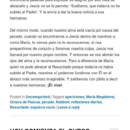
abrazarlo y Jesús no se lo permite: “Suéltame, que todavía no he
subido al Padre”. Y le envía a dar la buena noticia a sus
hermanos.
Del mismo modo, cuando nuestra alma está vacía por causa del
pecado, cuando no encontramos a Jesús dentro de nosotros o,
como María, lo vemos pero no le reconocemos, si nos
arrepentimos de corazón y lloramos nuestra culpa, Jesús nos
llamará por nuestro propio nombre. Y entonces se nos abrirán los
ojos del alma y le reconoceremos. Pero a diferencia de María,
quien no pudo abrazar al Resucitado porque todavía no había
subido al Padre, nosotros sí podemos fundirnos con Él en el
abrazo más amoroso imaginable. Y saldremos con júbilo a decir
a nuestros hermanos:
¡Él vive!
Posted in
Uncategorized
|
Tagged
apariciones
,
María Magdalena
,
Octava de Pascua
,
pecado
,
Rabboni
,
reflexiones diarias
,
Resucitado
,
sepulcro vacío
|
Leave a reply