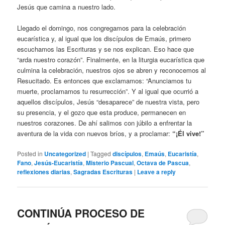
Jesús que camina a nuestro lado.
Llegado el domingo, nos congregamos para la celebración
eucarística y, al igual que los discípulos de Emaús, primero
escuchamos las Escrituras y se nos explican. Eso hace que
“arda nuestro corazón”. Finalmente, en la liturgia eucarística que
culmina la celebración, nuestros ojos se abren y reconocemos al
Resucitado. Es entonces que exclamamos: “Anunciamos tu
muerte, proclamamos tu resurrección”. Y al igual que ocurrió a
aquellos discípulos, Jesús “desaparece” de nuestra vista, pero
su presencia, y el gozo que esta produce, permanecen en
nuestros corazones. De ahí salimos con júbilo a enfrentar la
aventura de la vida con nuevos bríos, y a proclamar:
“¡Él vive!”
Posted in
Uncategorized
|
Tagged
discípulos
,
Emaús
,
Eucaristía
,
Fano
,
Jesús-Eucaristía
,
Misterio Pascual
,
Octava de Pascua
,
reflexiones diarias
,
Sagradas Escrituras
|
Leave a reply
CONTINÚA PROCESO DE