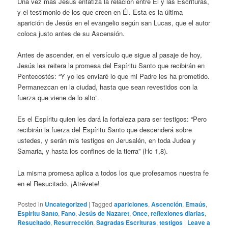
Una vez más Jesús enfatiza la relación entre Él y las Escrituras,
y el testimonio de los que creen en Él. Esta es la última
aparición de Jesús en el evangelio según san Lucas, que el autor
coloca justo antes de su Ascensión.
Antes de ascender, en el versículo que sigue al pasaje de hoy,
Jesús les reitera la promesa del Espíritu Santo que recibirán en
Pentecostés: “Y yo les enviaré lo que mi Padre les ha prometido.
Permanezcan en la ciudad, hasta que sean revestidos con la
fuerza que viene de lo alto”.
Es el Espíritu quien les dará la fortaleza para ser testigos: “Pero
recibirán la fuerza del Espíritu Santo que descenderá sobre
ustedes, y serán mis testigos en Jerusalén, en toda Judea y
Samaria, y hasta los confines de la tierra” (Hc 1,8).
La misma promesa aplica a todos los que profesamos nuestra fe
en el Resucitado. ¡Atrévete!
Posted in
Uncategorized
|
Tagged
apariciones
,
Ascención
,
Emaús
,
Espíritu Santo
,
Fano
,
Jesús de Nazaret
,
Once
,
reflexiones diarias
,
Resucitado
,
Resurrección
,
Sagradas Escrituras
,
testigos
|
Leave a