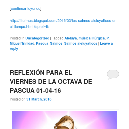
[
continuar leyendo
]
http://liturmus.blogspot.com/2016/03/los-salmos-aleluyaticos-en-
el-tiempo.html?spref=fb
Posted in
Uncategorized
|
Tagged
Aleluya
,
música litúrgica
,
P.
Miguel Trinidad
,
Pascua
,
Salmos
,
Salmos aleluyáticos
|
Leave a
reply
REFLEXIÓN PARA EL
VIERNES DE LA OCTAVA DE
PASCUA 01-04-16
Posted on
31 March, 2016