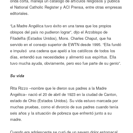
onda corta, maneja un catálogo de artículos religiosos y publica
el National Catholic Register y ACI Prensa, entre otras empresas
editoriales.
“La Madre Angélica tuvo éxito en una tarea que los propios
obispos del país no pudieron lograr”, dijo el Arzobispo de
Filadelfia (Estados Unidos), Mons. Charles Chaput, que ha
servido en el consejo superior de EWTN desde 1995. “Ella fundó
e impulsó una cadena que apeló a los católicos de todos los
días, entendió sus necesidades y alimentó sus espíritus. Ella
tuvo mucha ayuda, obviamente, pero eso fue parte de su genio”.
Su vida
Rita Rizzo –nombre que le dieron sus padres a la Madre
Angélica– nació el 20 de abril de 1923 en la ciudad de Canton,
estado de Ohio (Estados Unidos). Su vida estuvo marcada por
muchas pruebas, como el divorcio de sus padres cuando tenía
seis años y la situación de pobreza que enfrentó junto a su
madre.
Cuando era adolescente se curó de un severo dolor estomacal