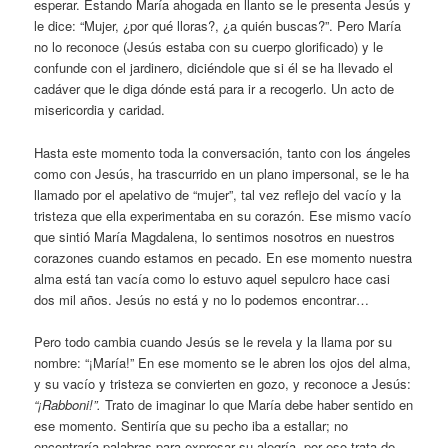
esperar. Estando María ahogada en llanto se le presenta Jesús y
le dice: “Mujer, ¿por qué lloras?, ¿a quién buscas?”. Pero María
no lo reconoce (Jesús estaba con su cuerpo glorificado) y le
confunde con el jardinero, diciéndole que si él se ha llevado el
cadáver que le diga dónde está para ir a recogerlo. Un acto de
misericordia y caridad.
Hasta este momento toda la conversación, tanto con los ángeles
como con Jesús, ha trascurrido en un plano impersonal, se le ha
llamado por el apelativo de “mujer”, tal vez reflejo del vacío y la
tristeza que ella experimentaba en su corazón. Ese mismo vacío
que sintió María Magdalena, lo sentimos nosotros en nuestros
corazones cuando estamos en pecado. En ese momento nuestra
alma está tan vacía como lo estuvo aquel sepulcro hace casi
dos mil años. Jesús no está y no lo podemos encontrar…
Pero todo cambia cuando Jesús se le revela y la llama por su
nombre: “¡María!” En ese momento se le abren los ojos del alma,
y su vacío y tristeza se convierten en gozo, y reconoce a Jesús:
“¡Rabboni!”.
Trato de imaginar lo que María debe haber sentido en
ese momento. Sentiría que su pecho iba a estallar; no
encontraría palabras para expresar su alegría, por eso trata de