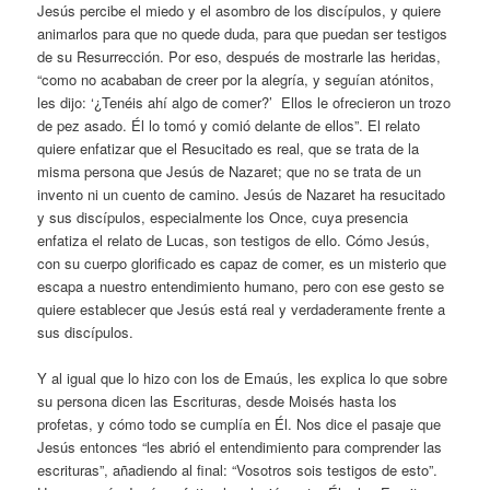
Jesús percibe el miedo y el asombro de los discípulos, y quiere
animarlos para que no quede duda, para que puedan ser testigos
de su Resurrección. Por eso, después de mostrarle las heridas,
“como no acababan de creer por la alegría, y seguían atónitos,
les dijo: ‘¿Tenéis ahí algo de comer?’ Ellos le ofrecieron un trozo
de pez asado. Él lo tomó y comió delante de ellos”. El relato
quiere enfatizar que el Resucitado es real, que se trata de la
misma persona que Jesús de Nazaret; que no se trata de un
invento ni un cuento de camino. Jesús de Nazaret ha resucitado
y sus discípulos, especialmente los Once, cuya presencia
enfatiza el relato de Lucas, son testigos de ello. Cómo Jesús,
con su cuerpo glorificado es capaz de comer, es un misterio que
escapa a nuestro entendimiento humano, pero con ese gesto se
quiere establecer que Jesús está real y verdaderamente frente a
sus discípulos.
Y al igual que lo hizo con los de Emaús, les explica lo que sobre
su persona dicen las Escrituras, desde Moisés hasta los
profetas, y cómo todo se cumplía en Él. Nos dice el pasaje que
Jesús entonces “les abrió el entendimiento para comprender las
escrituras”, añadiendo al final: “Vosotros sois testigos de esto”.