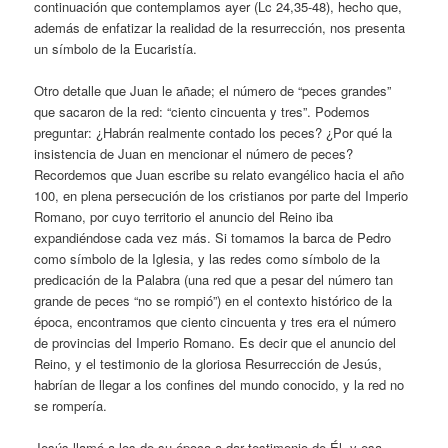
continuación que contemplamos ayer (Lc 24,35-48), hecho que,
además de enfatizar la realidad de la resurrección, nos presenta
un símbolo de la Eucaristía.
Otro detalle que Juan le añade; el número de “peces grandes”
que sacaron de la red: “ciento cincuenta y tres”. Podemos
preguntar: ¿Habrán realmente contado los peces? ¿Por qué la
insistencia de Juan en mencionar el número de peces?
Recordemos que Juan escribe su relato evangélico hacia el año
100, en plena persecución de los cristianos por parte del Imperio
Romano, por cuyo territorio el anuncio del Reino iba
expandiéndose cada vez más. Si tomamos la barca de Pedro
como símbolo de la Iglesia, y las redes como símbolo de la
predicación de la Palabra (una red que a pesar del número tan
grande de peces “no se rompió”) en el contexto histórico de la
época, encontramos que ciento cincuenta y tres era el número
de provincias del Imperio Romano. Es decir que el anuncio del
Reino, y el testimonio de la gloriosa Resurrección de Jesús,
habrían de llegar a los confines del mundo conocido, y la red no
se rompería.
Jesús llamó a los de su época a dar testimonio de Él, y esa