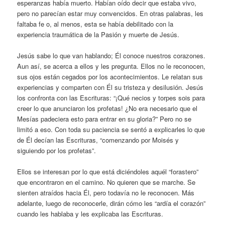
esperanzas había muerto. Habían oído decir que estaba vivo,
pero no parecían estar muy convencidos. En otras palabras, les
faltaba fe o, al menos, esta se había debilitado con la
experiencia traumática de la Pasión y muerte de Jesús.
Jesús sabe lo que van hablando; Él conoce nuestros corazones.
Aun así, se acerca a ellos y les pregunta. Ellos no le reconocen,
sus ojos están cegados por los acontecimientos. Le relatan sus
experiencias y comparten con Él su tristeza y desilusión. Jesús
los confronta con las Escrituras: “¡Qué necios y torpes sois para
creer lo que anunciaron los profetas! ¿No era necesario que el
Mesías padeciera esto para entrar en su gloria?” Pero no se
limitó a eso. Con toda su paciencia se sentó a explicarles lo que
de Él decían las Escrituras, “comenzando por Moisés y
siguiendo por los profetas”.
Ellos se interesan por lo que está diciéndoles aquél “forastero”
que encontraron en el camino. No quieren que se marche. Se
sienten atraídos hacia Él, pero todavía no le reconocen. Más
adelante, luego de reconocerle, dirán cómo les “ardía el corazón”
cuando les hablaba y les explicaba las Escrituras.