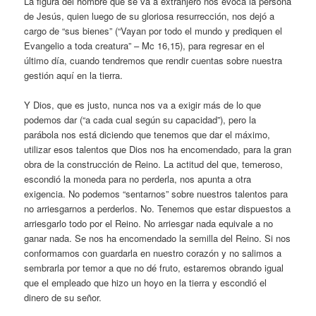
La figura del hombre que se va a extranjero nos evoca la persona
de Jesús, quien luego de su gloriosa resurrección, nos dejó a
cargo de “sus bienes” (“Vayan por todo el mundo y prediquen el
Evangelio a toda creatura” – Mc 16,15), para regresar en el
último día, cuando tendremos que rendir cuentas sobre nuestra
gestión aquí en la tierra.
Y Dios, que es justo, nunca nos va a exigir más de lo que
podemos dar (“a cada cual según su capacidad”), pero la
parábola nos está diciendo que tenemos que dar el máximo,
utilizar esos talentos que Dios nos ha encomendado, para la gran
obra de la construcción de Reino. La actitud del que, temeroso,
escondió la moneda para no perderla, nos apunta a otra
exigencia. No podemos “sentarnos” sobre nuestros talentos para
no arriesgarnos a perderlos. No. Tenemos que estar dispuestos a
arriesgarlo todo por el Reino. No arriesgar nada equivale a no
ganar nada. Se nos ha encomendado la semilla del Reino. Si nos
conformamos con guardarla en nuestro corazón y no salimos a
sembrarla por temor a que no dé fruto, estaremos obrando igual
que el empleado que hizo un hoyo en la tierra y escondió el
dinero de su señor.