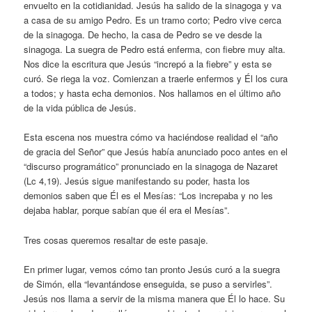
envuelto en la cotidianidad. Jesús ha salido de la sinagoga y va
a casa de su amigo Pedro. Es un tramo corto; Pedro vive cerca
de la sinagoga. De hecho, la casa de Pedro se ve desde la
sinagoga. La suegra de Pedro está enferma, con fiebre muy alta.
Nos dice la escritura que Jesús “increpó a la fiebre” y esta se
curó. Se riega la voz. Comienzan a traerle enfermos y Él los cura
a todos; y hasta echa demonios. Nos hallamos en el último año
de la vida pública de Jesús.
Esta escena nos muestra cómo va haciéndose realidad el “año
de gracia del Señor” que Jesús había anunciado poco antes en el
“discurso programático” pronunciado en la sinagoga de Nazaret
(Lc 4,19). Jesús sigue manifestando su poder, hasta los
demonios saben que Él es el Mesías: “Los increpaba y no les
dejaba hablar, porque sabían que él era el Mesías”.
Tres cosas queremos resaltar de este pasaje.
En primer lugar, vemos cómo tan pronto Jesús curó a la suegra
de Simón, ella “levantándose enseguida, se puso a servirles”.
Jesús nos llama a servir de la misma manera que Él lo hace. Su