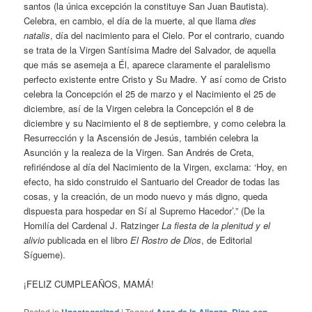
santos (la única excepción la constituye San Juan Bautista).
Celebra, en cambio, el día de la muerte, al que llama
dies
natalis
, día del nacimiento para el Cielo. Por el contrario, cuando
se trata de la Virgen Santísima Madre del Salvador, de aquella
que más se asemeja a Él, aparece claramente el paralelismo
perfecto existente entre Cristo y Su Madre. Y así como de Cristo
celebra la Concepción el 25 de marzo y el Nacimiento el 25 de
diciembre, así de la Virgen celebra la Concepción el 8 de
diciembre y su Nacimiento el 8 de septiembre, y como celebra la
Resurrección y la Ascensión de Jesús, también celebra la
Asunción y la realeza de la Virgen. San Andrés de Creta,
refiriéndose al día del Nacimiento de la Virgen, exclama: ‘Hoy, en
efecto, ha sido construido el Santuario del Creador de todas las
cosas, y la creación, de un modo nuevo y más digno, queda
dispuesta para hospedar en Sí al Supremo Hacedor’.” (De la
Homilía del Cardenal J. Ratzinger
La fiesta de la plenitud y el
alivio
publicada en el libro
El Rostro de Dios
, de Editorial
Sígueme).
¡FELIZ CUMPLEAÑOS, MAMÁ!
Posted in
|
Tagged
,