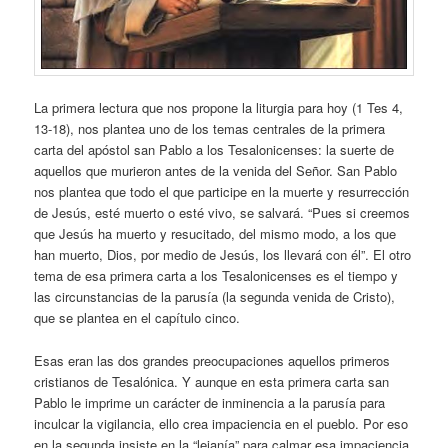
La primera lectura que nos propone la liturgia para hoy (1 Tes 4,
13-18), nos plantea uno de los temas centrales de la primera
carta del apóstol san Pablo a los Tesalonicenses: la suerte de
aquellos que murieron antes de la venida del Señor. San Pablo
nos plantea que todo el que participe en la muerte y resurrección
de Jesús, esté muerto o esté vivo, se salvará. “Pues si creemos
que Jesús ha muerto y resucitado, del mismo modo, a los que
han muerto, Dios, por medio de Jesús, los llevará con él”. El otro
tema de esa primera carta a los Tesalonicenses es el tiempo y
las circunstancias de la parusía (la segunda venida de Cristo),
que se plantea en el capítulo cinco.
Esas eran las dos grandes preocupaciones aquellos primeros
cristianos de Tesalónica. Y aunque en esta primera carta san
Pablo le imprime un carácter de inminencia a la parusía para
inculcar la vigilancia, ello crea impaciencia en el pueblo. Por eso
en la segunda insiste en la “lejanía” para calmar esa impaciencia.