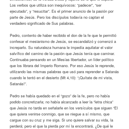
Los verbos que utiliza son inequívocos: “padecer”, “ser
ejecutado”, y “resucitar”. Es el primer anuncio de la pasión por
parte de Jesús. Pero los discípulos todavía no captan el
verdadero significado de Sus palabras.
Pedro, contento de haber recibido el don de la fe que le permitió
confesar el mesianismo de Jesús, se escandalizó y comenzó a
increparlo. Su naturaleza humana le impedía aquilatar el valor
salvífico del camino de la pasión que Jesús tenía que caminar.
Continuaba pensando en un Mesías libertador, un líder político
que los librara del Imperio Romano. Por eso Jesús le reprende,
utilizando las mismas palabras que usó para reprender a Satanás
cuando le tentó en el desierto (Mt 4,10): “¡Quítate de mi vista,
Satanás!”.
Pedro se había quedado en el “gozo” de la fe, pero no había
podido concretizarla; no había alcanzado a leer la “letra chica”
que Jesús no tarda en señalarle en los versículos que siguen “El
que quiera venirse conmigo, que se niegue a sí mismo, que
cargue con su cruz y me siga. Si uno quiere salvar su vida, la
perderá; pero el que la pierda por mí la encontrará. ¿De qué le