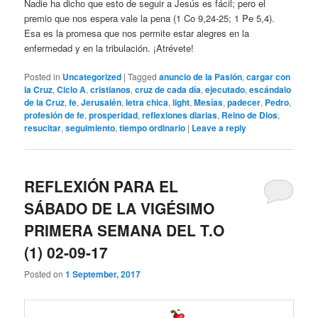
Nadie ha dicho que esto de seguir a Jesús es fácil; pero el
premio que nos espera vale la pena (1 Co 9,24-25; 1 Pe 5,4).
Esa es la promesa que nos permite estar alegres en la
enfermedad y en la tribulación. ¡Atrévete!
Posted in
Uncategorized
|
Tagged
anuncio de la Pasión
,
cargar con
la Cruz
,
Ciclo A
,
cristianos
,
cruz de cada día
,
ejecutado
,
escándalo
de la Cruz
,
fe
,
Jerusalén
,
letra chica
,
light
,
Mesías
,
padecer
,
Pedro
,
profesión de fe
,
prosperidad
,
reflexiones diarias
,
Reino de Dios
,
resucitar
,
seguimiento
,
tiempo ordinario
|
Leave a reply
REFLEXIÓN PARA EL
SÁBADO DE LA VIGÉSIMO
PRIMERA SEMANA DEL T.O
(1) 02-09-17
Posted on
1 September, 2017