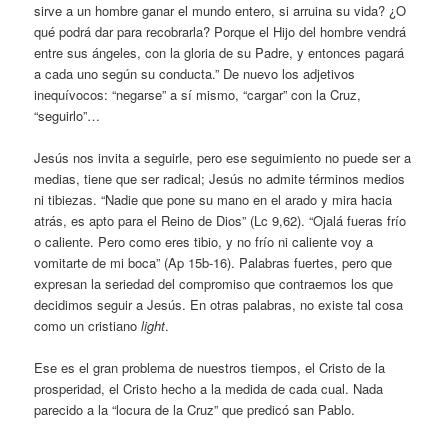
sirve a un hombre ganar el mundo entero, si arruina su vida? ¿O
qué podrá dar para recobrarla? Porque el Hijo del hombre vendrá
entre sus ángeles, con la gloria de su Padre, y entonces pagará
a cada uno según su conducta.” De nuevo los adjetivos
inequívocos: “negarse” a sí mismo, “cargar” con la Cruz,
“seguirlo”…
Jesús nos invita a seguirle, pero ese seguimiento no puede ser a
medias, tiene que ser radical; Jesús no admite términos medios
ni tibiezas. “Nadie que pone su mano en el arado y mira hacia
atrás, es apto para el Reino de Dios” (Lc 9,62). “Ojalá fueras frío
o caliente. Pero como eres tibio, y no frío ni caliente voy a
vomitarte de mi boca” (Ap 15b-16). Palabras fuertes, pero que
expresan la seriedad del compromiso que contraemos los que
decidimos seguir a Jesús. En otras palabras, no existe tal cosa
como un cristiano
light
.
Ese es el gran problema de nuestros tiempos, el Cristo de la
prosperidad, el Cristo hecho a la medida de cada cual. Nada
parecido a la “locura de la Cruz” que predicó san Pablo.