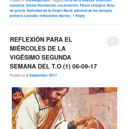
Uncategorized
Arca de la Alianza
Dios-con-
nosotros
,
Divina Revelación
,
encarnación
,
Fiesta Litúrgica
,
llena
de gracia
,
Natividad de la Virgen María
,
plenitud de los tiempos
,
primera custodia
,
reflexiones diarias
|
1
Reply
REFLEXIÓN PARA EL
MIÉRCOLES DE LA
VIGÉSIMO SEGUNDA
SEMANA DEL T.O (1) 06-09-17
Posted on
5 September, 2017