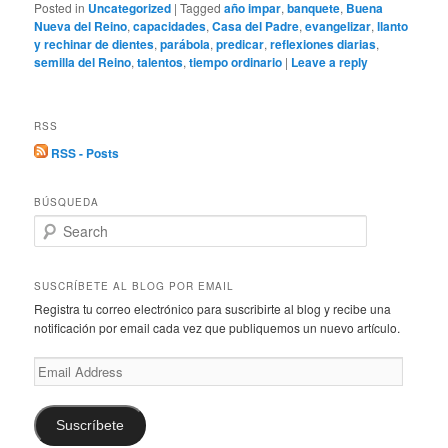
Posted in
Uncategorized
|
Tagged
año impar
,
banquete
,
Buena
Nueva del Reino
,
capacidades
,
Casa del Padre
,
evangelizar
,
llanto
y rechinar de dientes
,
parábola
,
predicar
,
reflexiones diarias
,
semilla del Reino
,
talentos
,
tiempo ordinario
|
Leave a reply
RSS
RSS - Posts
BÚSQUEDA
S
e
a
r
SUSCRÍBETE AL BLOG POR EMAIL
c
Registra tu correo electrónico para suscribirte al blog y recibe una
h
notificación por email cada vez que publiquemos un nuevo artículo.
Email
Address
Suscríbete