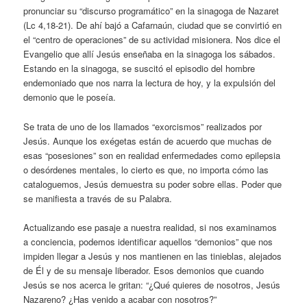
pronunciar su “discurso programático” en la sinagoga de Nazaret
(Lc 4,18-21). De ahí bajó a Cafarnaún, ciudad que se convirtió en
el “centro de operaciones” de su actividad misionera. Nos dice el
Evangelio que allí Jesús enseñaba en la sinagoga los sábados.
Estando en la sinagoga, se suscitó el episodio del hombre
endemoniado que nos narra la lectura de hoy, y la expulsión del
demonio que le poseía.
Se trata de uno de los llamados “exorcismos” realizados por
Jesús. Aunque los exégetas están de acuerdo que muchas de
esas “posesiones” son en realidad enfermedades como epilepsia
o desórdenes mentales, lo cierto es que, no importa cómo las
cataloguemos, Jesús demuestra su poder sobre ellas. Poder que
se manifiesta a través de su Palabra.
Actualizando ese pasaje a nuestra realidad, si nos examinamos
a conciencia, podemos identificar aquellos “demonios” que nos
impiden llegar a Jesús y nos mantienen en las tinieblas, alejados
de Él y de su mensaje liberador. Esos demonios que cuando
Jesús se nos acerca le gritan: “¿Qué quieres de nosotros, Jesús
Nazareno? ¿Has venido a acabar con nosotros?”