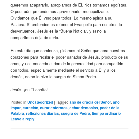
queremos acapararlo, apropiarnos de Él. Nos tornamos egoístas.
O peor aún, pretendemos aprovecharle, monopolizarle.
Olvidamos que Él vino para todos. Lo mismo aplica a su
Palabra. Si pretendemos retener el Evangelio para nosotros lo
desvirtuamos. Jesús es la “Buena Noticia”, y si no la
compartimos deja de serlo.
En este día que comienza, pidamos al Señor que abra nuestros
corazones para recibir el poder sanador de Jesús, producto de su
amor, y nos conceda el don de la generosidad para compartirlo
con todos, especialmente mediante el servicio a Él y a los
demás, como lo hizo la suegra de Simón Pedro.
Jesús, ¡en Ti confío!
Posted in
Uncategorized
|
Tagged
año de gracia del Señor
,
año
impar
,
curación
,
curar enfermos
,
echar demonios
,
poder de la
Palabra
,
reflexiones diarias
,
suegra de Pedro
,
tiempo ordinario
|
Leave a reply