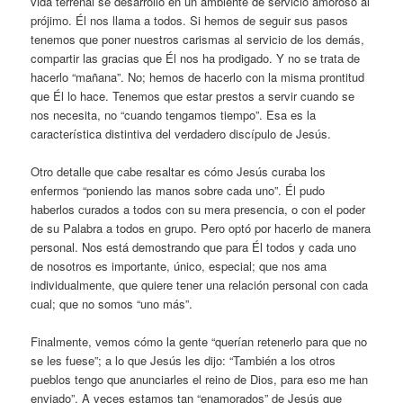
vida terrenal se desarrolló en un ambiente de servicio amoroso al
prójimo. Él nos llama a todos. Si hemos de seguir sus pasos
tenemos que poner nuestros carismas al servicio de los demás,
compartir las gracias que Él nos ha prodigado. Y no se trata de
hacerlo “mañana”. No; hemos de hacerlo con la misma prontitud
que Él lo hace. Tenemos que estar prestos a servir cuando se
nos necesita, no “cuando tengamos tiempo”. Esa es la
característica distintiva del verdadero discípulo de Jesús.
Otro detalle que cabe resaltar es cómo Jesús curaba los
enfermos “poniendo las manos sobre cada uno”. Él pudo
haberlos curados a todos con su mera presencia, o con el poder
de su Palabra a todos en grupo. Pero optó por hacerlo de manera
personal. Nos está demostrando que para Él todos y cada uno
de nosotros es importante, único, especial; que nos ama
individualmente, que quiere tener una relación personal con cada
cual; que no somos “uno más”.
Finalmente, vemos cómo la gente “querían retenerlo para que no
se les fuese”; a lo que Jesús les dijo: “También a los otros
pueblos tengo que anunciarles el reino de Dios, para eso me han
enviado”. A veces estamos tan “enamorados” de Jesús que