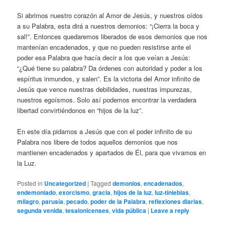
Si abrimos nuestro corazón al Amor de Jesús, y nuestros oídos
a su Palabra, esta dirá a nuestros demonios: “¡Cierra la boca y
sal!”. Entonces quedaremos liberados de esos demonios que nos
mantenían encadenados, y que no pueden resistirse ante el
poder esa Palabra que hacía decir a los que veían a Jesús:
“¿Qué tiene su palabra? Da órdenes con autoridad y poder a los
espíritus inmundos, y salen”. Es la victoria del Amor infinito de
Jesús que vence nuestras debilidades, nuestras impurezas,
nuestros egoísmos. Solo así podemos encontrar la verdadera
libertad convirtiéndonos en “hijos de la luz”.
En este día pidamos a Jesús que con el poder infinito de su
Palabra nos libere de todos aquellos demonios que nos
mantienen encadenados y apartados de Él, para que vivamos en
la Luz.
Posted in
Uncategorized
|
Tagged
demonios
,
encadenados
,
endemoniado
,
exorcismo
,
gracia
,
hijos de la luz
,
luz-tinieblas
,
milagro
,
parusía
,
pecado
,
poder de la Palabra
,
reflexiones diarias
,
segunda venida
,
tesalonicenses
,
vida pública
|
Leave a reply