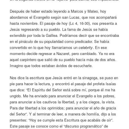
Después de haber estado leyendo a Marcos y Mateo, hoy
abordamos el Evangelio según san Lucas, que nos acompañará
hasta noviembre. El pasaje de hoy (Lc 4, 16-30), nos presenta a
Jesús regresando a su pueblo. La fama de Jesús se había
extendido por toda la Galilea. Podríamos decir que se encontraba
en el pináculo de su popularidad como predicador. Se había
convertido en lo que hoy llamaríamos un
celebrity
. En ese
momento decide regresar a Nazaret, pero cambiado. Ya no era
aquel carpintero que salió de su pueblo hacía más de dos años.
Imagino que todos estaban ávidos de escucharle.
Nos dice la escritura que Jesús entró en la sinagoga, se puso en
pie para hacer la lectura, y encontró el pasaje del profeta Isaías
que dice: “El Espíritu del Señor está sobre mí, porque él me ha
ungido. Me ha enviado para anunciar el Evangelio a los pobres,
para anunciar a los cautivos la libertad, y a los ciegos, la vista.
Para dar libertad a los oprimidos; para anunciar el año de gracia
del Señor”. Y al terminar de leer, a manera de homilía, dijo a los
presentes: “Hoy se cumple esta Escritura que acabáis de oír”.
Este pasaje se conoce como el “discurso programático” de