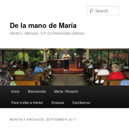
Skip
Skip
to
to
Sear
primary
secondary
content
content
De la mano de María
Héctor L. Márquez, O.P. (Conferencista católico)
Main
Inicio
Bienvenida
María / Rosario
menu
Para invitar a Héctor
Enlaces
Escríbenos
MONTHLY ARCHIVES:
SEPTEMBER 2017