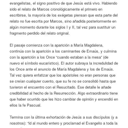
evangelistas, el signo positivo de que Jesús está vivo. Habiendo
sido el relato de Marcos cronológicamente el primero en
escribirse, la mayoría de los exégetas piensan que esta parte del
relato no fue escrita por Marcos, sino añadida posteriormente en
algún momento durante los siglos I y II, tal vez para sustituir un
fragmento perdido del relato original.
El pasaje comienza con la aparición a María Magdalena,
continúa con la aparición a los caminantes de Emaús, y culmina
con la aparición a los Once “cuando estaban a la mesa” (de
nuevo el símbolo eucarístico). El autor subraya la incredulidad de
los Once ante el anuncio de María Magdalena y los de Emaús.
Tal vez quiera enfatizar que los apóstoles no eran personas que
se creían cualquier cuento, que su fe no se consolidó hasta que
tuvieron el encuentro con el Resucitado. Ese detalle le añade
credibilidad al hecho de la Resurrección. Algo extraordinario tiene
que haber ocurrido que les hizo cambiar de opinión y encendió en
ellos la fe Pascual.
Termina con la última exhortación de Jesús a sus discípulos (y a
nosotros): “ld al mundo entero y proclamad el Evangelio a toda la