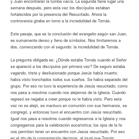
y Juan encontraran la tumba vacía. La segunda tiene lugar una
semana después, pero esta vez los discípulos estaban
fortalecidos por la presencia del Resucitado. Ahora la
controversia giraba en torno a la incredulidad de Tomás.
Este pasaje, que es la conclusión del evangelio según san Juan,
es sumamente denso y lleno de símbolos. Nos limitaremos a
dos, comenzando con el segundo: la incredulidad de Tomás.
La pregunta obligada es: ¿Dónde estaba Tomás cuando el Señor
se apareció a los discípulos por primera vez? De seguro estaba
vagando, triste y desilusionado porque Jesús había muerto;
había visto tronchados todos sus sueños. Se había separado del
grupo. Por eso no tuvo la experiencia de Jesús resucitado; como
nos pasa a nosotros cuando nos alejamos de la Iglesia. Cuando
regresó se negaba a creer porque no le había visto. Pero esta
vez no se alejó, se mantuvo en comunión con sus hermanos, se
congregó, y entonces tuvo el encuentro con Jesús resucitado.
Igual nos pasa a nosotros cuando regresamos a la Iglesia y nos
congregamos para la celebración eucarística; los ojos de la fe
nos permiten tener un encuentro con Jesús resucitado. Por eso
en el rito de la consagración decimos, al igual que Tomás: