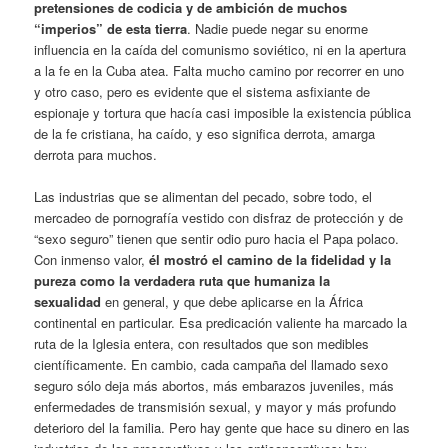
pretensiones de codicia y de ambición de muchos
“imperios” de esta tierra
. Nadie puede negar su enorme
influencia en la caída del comunismo soviético, ni en la apertura
a la fe en la Cuba atea. Falta mucho camino por recorrer en uno
y otro caso, pero es evidente que el sistema asfixiante de
espionaje y tortura que hacía casi imposible la existencia pública
de la fe cristiana, ha caído, y eso significa derrota, amarga
derrota para muchos.
Las industrias que se alimentan del pecado, sobre todo, el
mercadeo de pornografía vestido con disfraz de protección y de
“sexo seguro” tienen que sentir odio puro hacia el Papa polaco.
Con inmenso valor,
él mostró el camino de la fidelidad y la
pureza como la verdadera ruta que humaniza la
sexualidad
en general, y que debe aplicarse en la África
continental en particular. Esa predicación valiente ha marcado la
ruta de la Iglesia entera, con resultados que son medibles
científicamente. En cambio, cada campaña del llamado sexo
seguro sólo deja más abortos, más embarazos juveniles, más
enfermedades de transmisión sexual, y mayor y más profundo
deterioro del la familia. Pero hay gente que hace su dinero en las