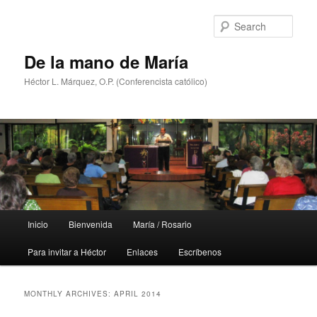
Skip
Skip
to
to
Sear
primary
secondary
content
content
De la mano de María
Héctor L. Márquez, O.P. (Conferencista católico)
Main
Inicio
Bienvenida
María / Rosario
menu
Para invitar a Héctor
Enlaces
Escríbenos
MONTHLY ARCHIVES:
APRIL 2014