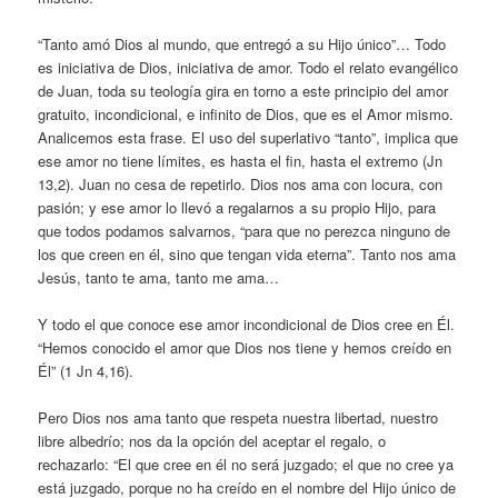
“Tanto amó Dios al mundo, que entregó a su Hijo único”… Todo
es iniciativa de Dios, iniciativa de amor. Todo el relato evangélico
de Juan, toda su teología gira en torno a este principio del amor
gratuito, incondicional, e infinito de Dios, que es el Amor mismo.
Analicemos esta frase. El uso del superlativo “tanto”, implica que
ese amor no tiene límites, es hasta el fin, hasta el extremo (Jn
13,2). Juan no cesa de repetirlo. Dios nos ama con locura, con
pasión; y ese amor lo llevó a regalarnos a su propio Hijo, para
que todos podamos salvarnos, “para que no perezca ninguno de
los que creen en él, sino que tengan vida eterna”. Tanto nos ama
Jesús, tanto te ama, tanto me ama…
Y todo el que conoce ese amor incondicional de Dios cree en Él.
“Hemos conocido el amor que Dios nos tiene y hemos creído en
Él” (1 Jn 4,16).
Pero Dios nos ama tanto que respeta nuestra libertad, nuestro
libre albedrío; nos da la opción del aceptar el regalo, o
rechazarlo: “El que cree en él no será juzgado; el que no cree ya
está juzgado, porque no ha creído en el nombre del Hijo único de