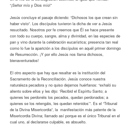
“¡Señor mío y Dios mío!”
Jesús concluye el pasaje diciendo: “Dichosos los que crean sin
haber visto”. Los discípulos tuvieron la dicha de ver a Jesús
resucitado. Nosotros por fe creemos que Él se hace presente
con todo su cuerpo, sangre, alma y divinidad, en las especies de
pan y vino durante la celebración eucarística; presencia tan real
como lo fue la aparición a los discípulos en aquél primer domingo
de Resurrección. ¡Y por ello Jesús nos llama dichosos,
bienaventurados!
El otro aspecto que hay que resaltar es la institución del
Sacramento de la Reconciliación. Jesús conoce nuestra
naturaleza pecadora y no quiso dejarnos huérfanos: “exhaló su
aliento sobre ellos y les dijo: ‘Recibid el Espíritu Santo; a
quienes les perdonéis los pecados, quedan perdonados; a
quienes se los retengáis, les quedan retenidos’”. Es el “Tribunal
de la Divina Misericordia”, la manifestación más patente de la
Misericordia Divina; llamado así porque es el único Tribunal en el
cual uno, al declararse culpable, es absuelto.