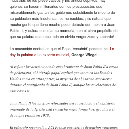
industrias de los preservativos y los anticonceptivos; hay
quienes se hacen millonarios con los presupuestos que
miserablemente gastan los gobiernos subsidiando la muerte de
su población más indefensa: los no-nacidos. ¡Es natural que
mucha gente que tiene mucho poder deteste con fuerza a Juan
Pablo II, y quiera ensuciar su memoria, con el claro propósito de
que su palabra sea sepultada en olvido vergonzoso y cobarde!
La acusación central es que el Papa “encubrió” pederastas.
Le
doy la palabra a un experto mundial
,
George Wiegel
:
Al refutar las acusaciones de encubrimiento de Juan Pablo II a casos
de pederastia, el biógrafo papal explicó que tanto en los Estados
Unidos como en otras partes, la mayoría de abusos no sucedieron
durante el pontificado de Juan Pablo II, aunque las revelaciones de
esos casos sí.
Juan Pablo II fue un gran reformador del sacerdocio y el ministerio
ordenado de la Iglesia está en mucha mejor forma hoy, gracias a él,
de lo que estaba en 1978.
El biógrafo reconoció a ACI Prensa que ciertos despachos vaticanos,