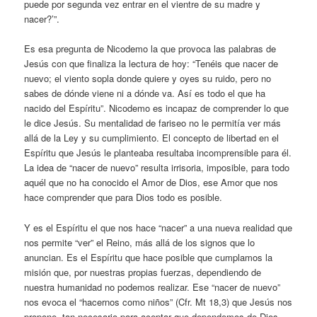
puede por segunda vez entrar en el vientre de su madre y
nacer?’”.
Es esa pregunta de Nicodemo la que provoca las palabras de
Jesús con que finaliza la lectura de hoy: “Tenéis que nacer de
nuevo; el viento sopla donde quiere y oyes su ruido, pero no
sabes de dónde viene ni a dónde va. Así es todo el que ha
nacido del Espíritu”. Nicodemo es incapaz de comprender lo que
le dice Jesús. Su mentalidad de fariseo no le permitía ver más
allá de la Ley y su cumplimiento. El concepto de libertad en el
Espíritu que Jesús le planteaba resultaba incomprensible para él.
La idea de “nacer de nuevo” resulta irrisoria, imposible, para todo
aquél que no ha conocido el Amor de Dios, ese Amor que nos
hace comprender que para Dios todo es posible.
Y es el Espíritu el que nos hace “nacer” a una nueva realidad que
nos permite “ver” el Reino, más allá de los signos que lo
anuncian. Es el Espíritu que hace posible que cumplamos la
misión que, por nuestras propias fuerzas, dependiendo de
nuestra humanidad no podemos realizar. Ese “nacer de nuevo”
nos evoca el “hacernos como niños” (Cfr. Mt 18,3) que Jesús nos
propone, tan necesario para aceptar que dependemos de Dios