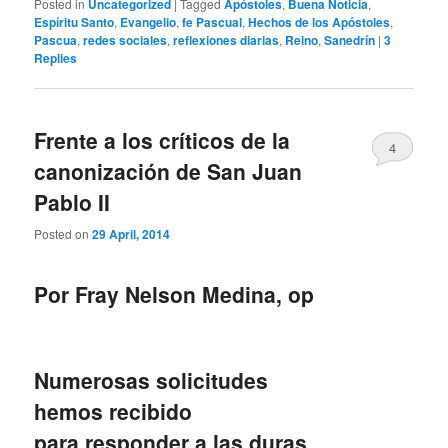
Posted in
Uncategorized
|
Tagged
Apóstoles
,
Buena Noticia
,
Espíritu Santo
,
Evangelio
,
fe Pascual
,
Hechos de los Apóstoles
,
Pascua
,
redes sociales
,
reflexiones diarias
,
Reino
,
Sanedrín
|
3
Replies
Frente a los críticos de la
4
canonización de San Juan
Pablo II
Posted on
29 April, 2014
Por Fray Nelson Medina, op
Numerosas solicitudes
hemos recibido
para responder a las duras