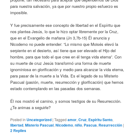
para nuestra salvación, ya que por nuestro propio esfuerzo es
imposible.
Y fue precisamente ese concepto de libertad en el Espíritu que
nos plantea Jesús, lo que le hizo optar libremente por la Cruz,
que en el Evangelio de mañana (Jn 3,7b-15) Él anuncia y
Nicodemo no puede entender: “Lo mismo que Moisés elevó la
serpiente en el desierto, así tiene que ser elevado el Hijo del
hombre, para que todo el que cree en él tenga vida eterna”. Con
su muerte de cruz Jesús transformó una forma de muerte
ignominiosa en glorificación y medio para alcanzar la vida eterna,
para pasar de la muerte a la Vida. Es el legado de su Misterio
Pascual (pasión, muerte, resurrección y glorificación) que hemos
estado contemplando en las pasadas dos semanas.
Él nos mostró el camino, y somos testigos de su Resurrección.
¿Te animas a seguirle?
Posted in
Uncategorized
|
Tagged
amor
,
Cruz
,
Espíritu Santo
,
libertad
,
Misterio Pascual
,
Nicodemo
,
niño
,
Pascua
,
Resurrección
|
2
Replies