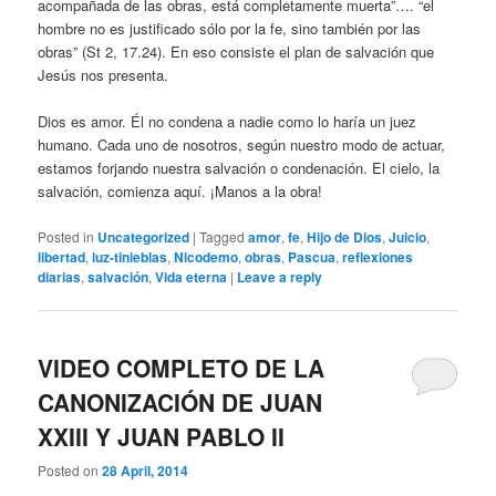
acompañada de las obras, está completamente muerta”…. “el
hombre no es justificado sólo por la fe, sino también por las
obras” (St 2, 17.24). En eso consiste el plan de salvación que
Jesús nos presenta.
Dios es amor. Él no condena a nadie como lo haría un juez
humano. Cada uno de nosotros, según nuestro modo de actuar,
estamos forjando nuestra salvación o condenación. El cielo, la
salvación, comienza aquí. ¡Manos a la obra!
Posted in
Uncategorized
|
Tagged
amor
,
fe
,
Hijo de Dios
,
Juicio
,
libertad
,
luz-tinieblas
,
Nicodemo
,
obras
,
Pascua
,
reflexiones
diarias
,
salvación
,
Vida eterna
|
Leave a reply
VIDEO COMPLETO DE LA
CANONIZACIÓN DE JUAN
XXIII Y JUAN PABLO II
Posted on
28 April, 2014