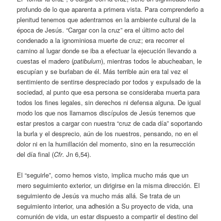
profundo de lo que aparenta a primera vista. Para comprenderlo a
plenitud tenemos que adentrarnos en la ambiente cultural de la
época de Jesús. “Cargar con la cruz” era el último acto del
condenado a la ignominiosa muerte de cruz; era recorrer el
camino al lugar donde se iba a efectuar la ejecución llevando a
cuestas el madero (
patibulum
), mientras todos le abucheaban, le
escupían y se burlaban de él. Más terrible aún era tal vez el
sentimiento de sentirse despreciado por todos y expulsado de la
sociedad, al punto que esa persona se consideraba muerta para
todos los fines legales, sin derechos ni defensa alguna. De igual
modo los que nos llamamos discípulos de Jesús tenemos que
estar prestos a cargar con nuestra “cruz de cada día” soportando
la burla y el desprecio, aún de los nuestros, pensando, no en el
dolor ni en la humillación del momento, sino en la resurrección
del día final (
Cfr
. Jn 6,54).
El “seguirle”, como hemos visto, implica mucho más que un
mero seguimiento exterior, un dirigirse en la misma dirección. El
seguimiento de Jesús va mucho más allá. Se trata de un
seguimiento interior, una adhesión a Su proyecto de vida, una
comunión de vida, un estar dispuesto a compartir el destino del