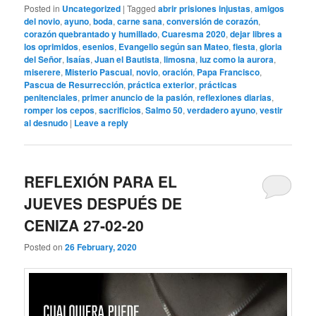
Posted in
Uncategorized
|
Tagged
abrir prisiones injustas
,
amigos
del novio
,
ayuno
,
boda
,
carne sana
,
conversión de corazón
,
corazón quebrantado y humillado
,
Cuaresma 2020
,
dejar libres a
los oprimidos
,
esenios
,
Evangelio según san Mateo
,
fiesta
,
gloria
del Señor
,
Isaías
,
Juan el Bautista
,
limosna
,
luz como la aurora
,
miserere
,
Misterio Pascual
,
novio
,
oración
,
Papa Francisco
,
Pascua de Resurrección
,
práctica exterior
,
prácticas
penitenciales
,
primer anuncio de la pasión
,
reflexiones diarias
,
romper los cepos
,
sacrificios
,
Salmo 50
,
verdadero ayuno
,
vestir
al desnudo
|
Leave a reply
REFLEXIÓN PARA EL
JUEVES DESPUÉS DE
CENIZA 27-02-20
Posted on
26 February, 2020