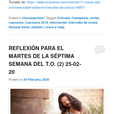
Tomado de:
https://www.aciprensa.com/noticias/11-cosas-que-
conviene-saber-sobre-el-miercoles-de-ceniza-14907/
Posted in
Uncategorized
|
Tagged
Artículos
,
Catequesis
,
ceniza
,
cuaresma
,
Cuaresma 2016
,
información
,
miércoles de ceniza
,
Semana Santa
,
símbolo
|
Leave a reply
REFLEXIÓN PARA EL
MARTES DE LA SÉPTIMA
SEMANA DEL T.O. (2) 25-02-
20
Posted on
24 February, 2020