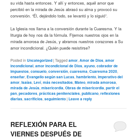
su vida hasta entonces. Y allí y entonces, aquél amor que
percibió en la mirada de Jesús abrasó su alma y provocó su
conversión. “Él, dejándolo todo, se levantó y lo siguió”.
La Iglesia nos llama a la conversión durante la Cuaresma. Y la
liturgia de hoy nos da la fórmula. Fijemos nuestros ojos en la
mirada amorosa de Jesús, y abramos nuestros corazones a Su
amor incondicional. ¿Quién puede resistirse?
Posted in
Uncategorized
|
Tagged
amor
,
Amor de Dios
,
amor
incondicional
,
amor incondicional de Dios
,
ayuno
,
cobrador de
impuestos
,
consuelo
,
conversión
,
cuaresma
,
Cuaresma 2020
,
enseñar
,
Evangelio según san Lucas
,
hambriento
,
imperativo del
amor
,
Isaías
,
Leví
,
más necesitados
,
Mateo
,
mirada amorosa
,
mirada de Jesús
,
misericordia
,
Obras de misericordia
,
partir el
pan
,
pecadores
,
prácticas penitenciales
,
publicano
,
reflexiones
diarias
,
sacrificios
,
seguimiento
|
Leave a reply
REFLEXIÓN PARA EL
VIERNES DESPUÉS DE