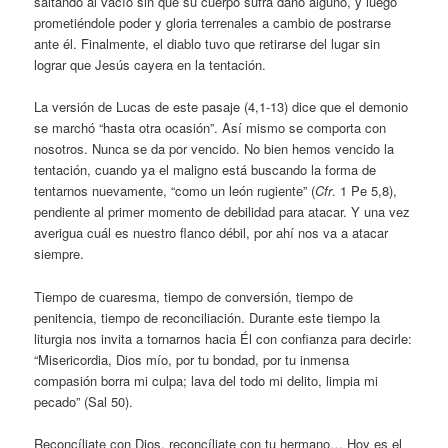
saltando al vacío sin que su cuerpo sufra daño alguno, y luego
prometiéndole poder y gloria terrenales a cambio de postrarse
ante él. Finalmente, el diablo tuvo que retirarse del lugar sin
lograr que Jesús cayera en la tentación.
La versión de Lucas de este pasaje (4,1-13) dice que el demonio
se marchó “hasta otra ocasión”. Así mismo se comporta con
nosotros. Nunca se da por vencido. No bien hemos vencido la
tentación, cuando ya el maligno está buscando la forma de
tentarnos nuevamente, “como un león rugiente” (
Cfr
. 1 Pe 5,8),
pendiente al primer momento de debilidad para atacar. Y una vez
averigua cuál es nuestro flanco débil, por ahí nos va a atacar
siempre.
Tiempo de cuaresma, tiempo de conversión, tiempo de
penitencia, tiempo de reconciliación. Durante este tiempo la
liturgia nos invita a tornarnos hacia Él con confianza para decirle:
“Misericordia, Dios mío, por tu bondad, por tu inmensa
compasión borra mi culpa; lava del todo mi delito, limpia mi
pecado” (Sal 50).
Reconcíliate con Dios, reconcíliate con tu hermano… Hoy es el