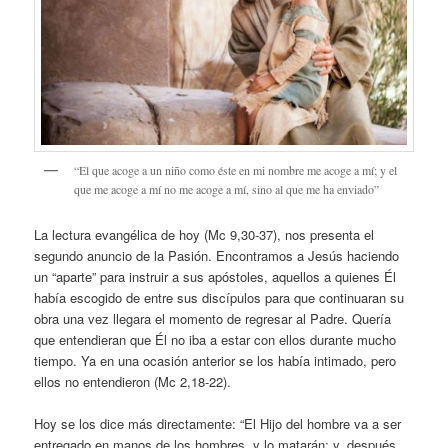
“El que acoge a un niño como éste en mi nombre me acoge a mí; y el
que me acoge a mí no me acoge a mí, sino al que me ha enviado”
La lectura evangélica de hoy (Mc 9,30-37), nos presenta el
segundo anuncio de la Pasión. Encontramos a Jesús haciendo
un “aparte” para instruir a sus apóstoles, aquellos a quienes Él
había escogido de entre sus discípulos para que continuaran su
obra una vez llegara el momento de regresar al Padre. Quería
que entendieran que Él no iba a estar con ellos durante mucho
tiempo. Ya en una ocasión anterior se los había intimado, pero
ellos no entendieron (Mc 2,18-22).
Hoy se los dice más directamente: “El Hijo del hombre va a ser
entregado en manos de los hombres, y lo matarán; y, después