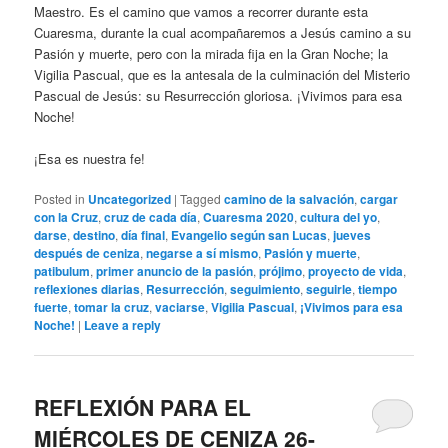
Maestro. Es el camino que vamos a recorrer durante esta
Cuaresma, durante la cual acompañaremos a Jesús camino a su
Pasión y muerte, pero con la mirada fija en la Gran Noche; la
Vigilia Pascual, que es la antesala de la culminación del Misterio
Pascual de Jesús: su Resurrección gloriosa. ¡Vivimos para esa
Noche!
¡Esa es nuestra fe!
Posted in
Uncategorized
|
Tagged
camino de la salvación
,
cargar
con la Cruz
,
cruz de cada día
,
Cuaresma 2020
,
cultura del yo
,
darse
,
destino
,
día final
,
Evangelio según san Lucas
,
jueves
después de ceniza
,
negarse a sí mismo
,
Pasión y muerte
,
patibulum
,
primer anuncio de la pasión
,
prójimo
,
proyecto de vida
,
reflexiones diarias
,
Resurrección
,
seguimiento
,
seguirle
,
tiempo
fuerte
,
tomar la cruz
,
vaciarse
,
Vigilia Pascual
,
¡Vivimos para esa
Noche!
|
Leave a reply
REFLEXIÓN PARA EL
MIÉRCOLES DE CENIZA 26-