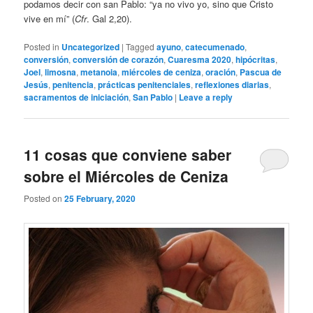
podamos decir con san Pablo: “ya no vivo yo, sino que Cristo
vive en mí” (
Cfr
. Gal 2,20).
Posted in
Uncategorized
|
Tagged
ayuno
,
catecumenado
,
conversión
,
conversión de corazón
,
Cuaresma 2020
,
hipócritas
,
Joel
,
limosna
,
metanoia
,
miércoles de ceniza
,
oración
,
Pascua de
Jesús
,
penitencia
,
prácticas penitenciales
,
reflexiones diarias
,
sacramentos de iniciación
,
San Pablo
|
Leave a reply
11 cosas que conviene saber
sobre el Miércoles de Ceniza
Posted on
25 February, 2020