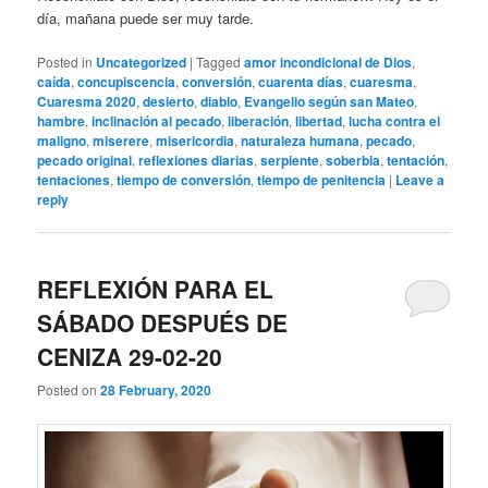
día, mañana puede ser muy tarde.
Posted in
Uncategorized
|
Tagged
amor incondicional de Dios
,
caída
,
concupiscencia
,
conversión
,
cuarenta días
,
cuaresma
,
Cuaresma 2020
,
desierto
,
diablo
,
Evangelio según san Mateo
,
hambre
,
inclinación al pecado
,
liberación
,
libertad
,
lucha contra el
maligno
,
miserere
,
misericordia
,
naturaleza humana
,
pecado
,
pecado original
,
reflexiones diarias
,
serpiente
,
soberbia
,
tentación
,
tentaciones
,
tiempo de conversión
,
tiempo de penitencia
|
Leave a
reply
REFLEXIÓN PARA EL
SÁBADO DESPUÉS DE
CENIZA 29-02-20
Posted on
28 February, 2020