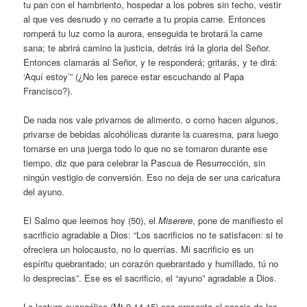
tu pan con el hambriento, hospedar a los pobres sin techo, vestir
al que ves desnudo y no cerrarte a tu propia carne. Entonces
romperá tu luz como la aurora, enseguida te brotará la carne
sana; te abrirá camino la justicia, detrás irá la gloria del Señor.
Entonces clamarás al Señor, y te responderá; gritarás, y te dirá:
‘Aquí estoy’” (¿No les parece estar escuchando al Papa
Francisco?).
De nada nos vale privarnos de alimento, o como hacen algunos,
privarse de bebidas alcohólicas durante la cuaresma, para luego
tomarse en una juerga todo lo que no se tomaron durante ese
tiempo, diz que para celebrar la Pascua de Resurrección, sin
ningún vestigio de conversión. Eso no deja de ser una caricatura
del ayuno.
El Salmo que leemos hoy (50), el
Miserere
, pone de manifiesto el
sacrificio agradable a Dios: “Los sacrificios no te satisfacen: si te
ofreciera un holocausto, no lo querrías. Mi sacrificio es un
espíritu quebrantado; un corazón quebrantado y humillado, tú no
lo desprecias”. Ese es el sacrificio, el “ayuno” agradable a Dios.
La lectura evangélica (Mt 9,14-15) nos presenta el pasaje de los