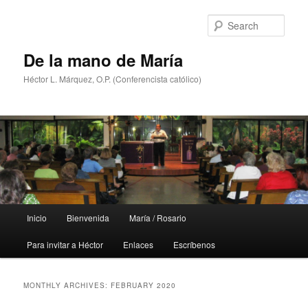
Skip
Skip
to
to
Sear
primary
secondary
content
content
De la mano de María
Héctor L. Márquez, O.P. (Conferencista católico)
Main
Inicio
Bienvenida
María / Rosario
menu
Para invitar a Héctor
Enlaces
Escríbenos
MONTHLY ARCHIVES:
FEBRUARY 2020