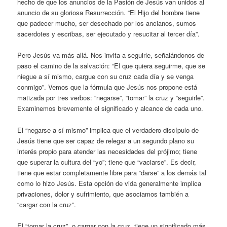
hecho de que los anuncios de la Pasión de Jesús van unidos al
anuncio de su gloriosa Resurrección. “El Hijo del hombre tiene
que padecer mucho, ser desechado por los ancianos, sumos
sacerdotes y escribas, ser ejecutado y resucitar al tercer día”.
Pero Jesús va más allá. Nos invita a seguirle, señalándonos de
paso el camino de la salvación: “El que quiera seguirme, que se
niegue a sí mismo, cargue con su cruz cada día y se venga
conmigo”. Vemos que la fórmula que Jesús nos propone está
matizada por tres verbos: “negarse”, “tomar” la cruz y “seguirle”.
Examinemos brevemente el significado y alcance de cada uno.
El “negarse a sí mismo” implica que el verdadero discípulo de
Jesús tiene que ser capaz de relegar a un segundo plano su
interés propio para atender las necesidades del prójimo; tiene
que superar la cultura del “yo”; tiene que “vaciarse”. Es decir,
tiene que estar completamente libre para “darse” a los demás tal
como lo hizo Jesús. Esta opción de vida generalmente implica
privaciones, dolor y sufrimiento, que asociamos también a
“cargar con la cruz”.
El “tomar la cruz”, o cargar con la cruz, tiene un significado más