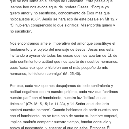
que se nos llama en el tiempo de Cuaresma. Este pasaje que
leemos hoy nos evoca aquel del profeta Oseas: “Porque yo
quiero amor y no sacrificios, conocimiento de Dios más que
holocaustos (6,6)”. Jesús se hará eco de este pasaje en Mt 12,7:
“Si hubieran comprendido lo que significa: Misericordia quiero y
no sacrificio”.
Nos encontramos ante el imperativo del amor que constituye el
fundamento y el objeto del mensaje de Jesús. Jesús nos está
invitando a ayunar de todas las cosas que nos apartan de Él, de
todo sentimiento o actitud que nos aparte de nuestros hermanos,
pues “cada vez que lo hicieron con el más pequeño de mis
hermanos, lo hicieron conmigo” (Mt 25,40).
Por eso, cada vez que nos despojamos de todo sentimiento y
actitud negativos contra nuestro prójimo, cada vez que “partimos
nuestro pan” con el hambriento, nuestra luz “brillará en las
tinieblas” (
Cfr
. Mt 5,15; Lc 11,33), y “el Señor en el desierto
saciará nuestra hambre”. Cuando hablamos de partir nuestro pan
con el hambriento, no se trata solo de saciar su hambre corporal,
implica también compartir nuestro tiempo, brindar consuelo y
apoyo al necesitado, y enseñar al que no sabe. Entonces Él