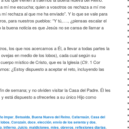
 a mí me escucha; quien a vosotros os rechaza a mí me
 mí rechaza al que me ha enviado”. Y lo que se vale para
ros, para nuestros pueblos: “Y tú,…., ¿piensas escalar el
ro la buena noticia es que Jesús no se cansa de llamar a
ros, los que nos acercamos a Él, a llevar a todas partes la
ovejas en medio de los lobos), cada cual según su
 cuerpo místico de Cristo, que es la Iglesia (
Cfr
. 1 Cor
nos: ¿Estoy dispuesto a aceptar el reto, incluyendo las
 de semana; y no olviden visitar la Casa del Padre. Él les
 y está dispuesto a ofrecerles a su único Hijo como
ño impar
,
Betsaida
,
Buena Nueva del Reino
,
Cafarnaún
,
Casa del
 lobos
,
Corozaín
,
doce
,
elección
,
envío de los setenta y dos
,
o
,
infierno
,
Juicio
,
maldiciones
,
mies
,
obreros
,
reflexiones diarias
,