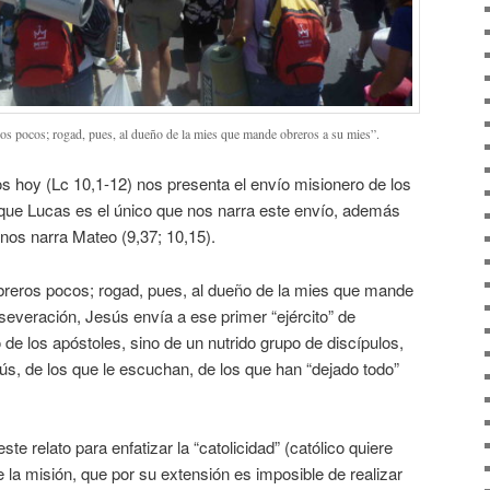
os pocos; rogad, pues, al dueño de la mies que mande obreros a su mies”.
 hoy (Lc 10,1-12) nos presenta el envío misionero de los
 que Lucas es el único que nos narra este envío, además
 nos narra Mateo (9,37; 10,15).
breros pocos; rogad, pues, al dueño de la mies que mande
everación, Jesús envía a ese primer “ejército” de
 de los apóstoles, sino de un nutrido grupo de discípulos,
ús, de los que le escuchan, de los que han “dejado todo”
e relato para enfatizar la “catolicidad” (católico quiere
de la misión, que por su extensión es imposible de realizar