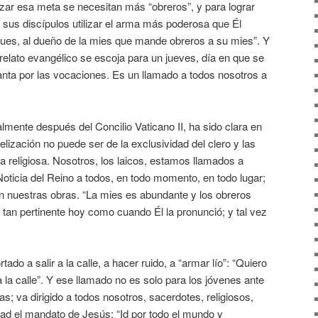
nzar esa meta se necesitan más “obreros”, y para lograr
 sus discípulos utilizar el arma más poderosa que Él
pues, al dueño de la mies que mande obreros a su mies”. Y
relato evangélico se escoja para un jueves, día en que se
anta por las vocaciones. Es un llamado a todos nosotros a
almente después del Concilio Vaticano II, ha sido clara en
elización no puede ser de la exclusividad del clero y las
 religiosa. Nosotros, los laicos, estamos llamados a
Noticia del Reino a todos, en todo momento, en todo lugar;
on nuestras obras. “La mies es abundante y los obreros
tan pertinente hoy como cuando Él la pronunció; y tal vez
ado a salir a la calle, a hacer ruido, a “armar lío”: “Quiero
 a la calle”. Y ese llamado no es solo para los jóvenes ante
s; va dirigido a todos nosotros, sacerdotes, religiosos,
dad el mandato de Jesús: “Id por todo el mundo y