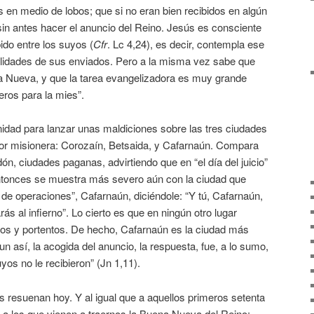
 en medio de lobos; que si no eran bien recibidos en algún
sin antes hacer el anuncio del Reino. Jesús es consciente
ido entre los suyos (
Cfr
. Lc 4,24), es decir, contempla ese
ilidades de sus enviados. Pero a la misma vez sabe que
na Nueva, y que la tarea evangelizadora es muy grande
eros para la mies”.
idad para lanzar unas maldiciones sobre las tres ciudades
bor misionera: Corozaín, Betsaida, y Cafarnaún. Compara
ón, ciudades paganas, advirtiendo que en “el día del juicio”
 Entonces se muestra más severo aún con la ciudad que
 de operaciones”, Cafarnaún, diciéndole: “Y tú, Cafarnaún,
rás al infierno”. Lo cierto es que en ningún otro lugar
ros y portentos. De hecho, Cafarnaún es la ciudad más
n así, la acogida del anuncio, la respuesta, fue, a lo sumo,
uyos no le recibieron” (Jn 1,11).
 resuenan hoy. Y al igual que a aquellos primeros setenta
e a los que vienen a traernos la Buena Nueva del Reino: