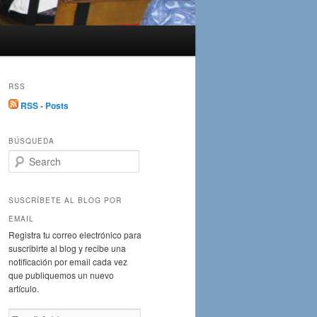
RSS
RSS - Posts
BÚSQUEDA
S
e
a
r
SUSCRÍBETE AL BLOG POR
c
EMAIL
h
Registra tu correo electrónico para
suscribirte al blog y recibe una
notificación por email cada vez
que publiquemos un nuevo
artículo.
Email