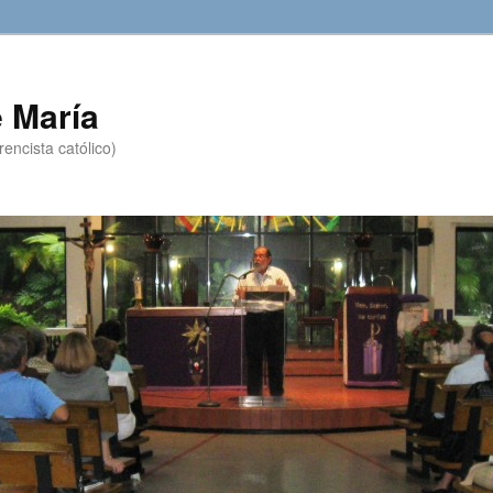
 María
encista católico)