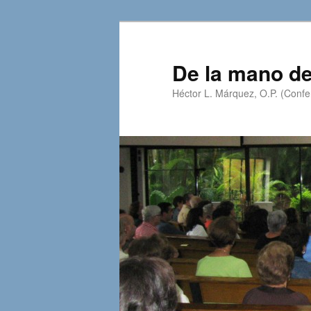
Skip
Skip
to
to
primary
secondary
De la mano de
content
content
Héctor L. Márquez, O.P. (Confer