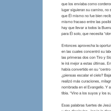
que los enviaba como corderos
lugar siguieran su camino, no 
que Él mismo no fue bien recib
mismo fracaso entre las posib
hay que llevar a todos la Bue
para Él solo, que necesita “obr
Entonces aprovecha la oportun
en las cuales concentró su la
las primeras dos con Tiro y Sid
le irá mejor a estas últimas.
había convertido en su “centro
¿piensas escalar el cielo? Baja
realizó más curaciones, milag
nombrada en el Evangelio. Y au
tibia. “Vino a los suyos y los s
Esas palabras fuertes de Jesús
y dos discípulos, Jesús le dic