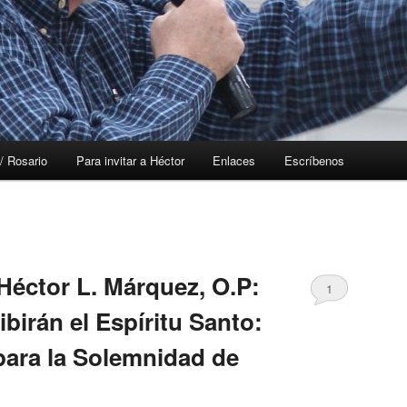
/ Rosario
Para invitar a Héctor
Enlaces
Escríbenos
Héctor L. Márquez, O.P:
1
birán el Espíritu Santo:
 para la Solemnidad de