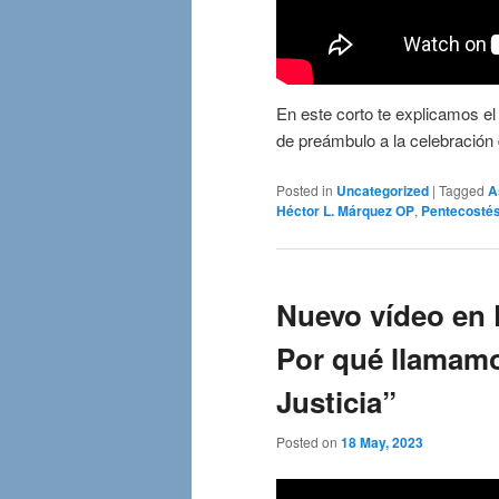
En este corto te explicamos el
de preámbulo a la celebración 
Posted in
Uncategorized
|
Tagged
A
Héctor L. Márquez OP
,
Pentecosté
Nuevo vídeo en 
Por qué llamamo
Justicia”
Posted on
18 May, 2023