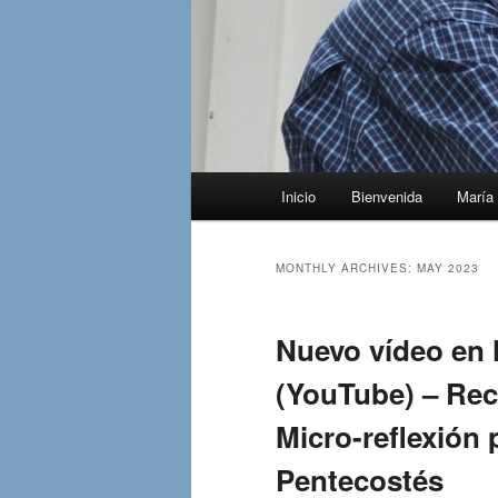
Main
Inicio
Bienvenida
María 
menu
MONTHLY ARCHIVES:
MAY 2023
Nuevo vídeo en 
(YouTube) – Reci
Micro-reflexión
Pentecostés