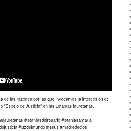
a de las razones por las que invocamos la intercesión de
 “Espejo de Justicia” en las Letanías lauretanas.
aslauretanas #letaníasdelrosario #letaniasamaria
ldejusticia #luzdelmundo #jesus #madrededios