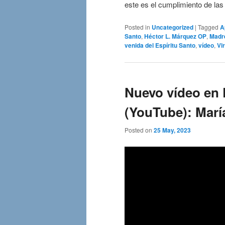
este es el cumplimiento de la
Posted in
Uncategorized
|
Tagged
A
Santo
,
Héctor L. Márquez OP
,
Madr
venida del Espíritu Santo
,
vídeo
,
Vi
Nuevo vídeo en 
(YouTube): María
Posted on
25 May, 2023