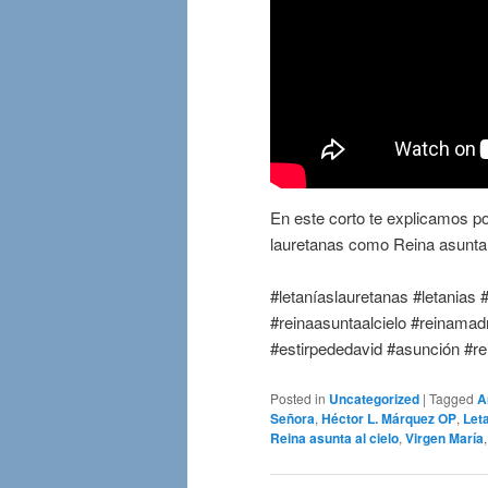
En este corto te explicamos p
lauretanas como Reina asunta a
#letaníaslauretanas #letanias 
#reinaasuntaalcielo #reinama
#estirpededavid #asunción #re
Posted in
Uncategorized
|
Tagged
A
Señora
,
Héctor L. Márquez OP
,
Let
Reina asunta al cielo
,
Virgen María