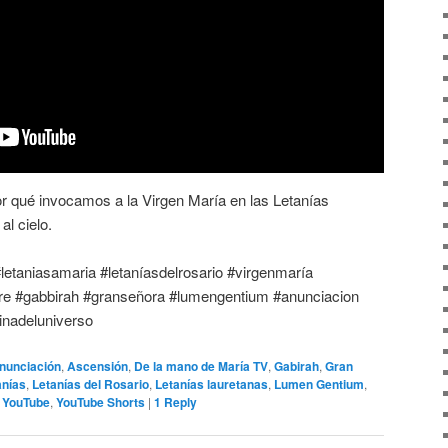
or qué invocamos a la Virgen María en las Letanías
l cielo.
#letaniasamaria #letaníasdelrosario #virgenmaría
dre #gabbirah #granseñora #lumengentium #anunciacion
inadeluniverso
nunciación
,
Ascensión
,
De la mano de María TV
,
Gabirah
,
Gran
anías
,
Letanías del Rosario
,
Letanías lauretanas
,
Lumen Gentium
,
,
YouTube
,
YouTube Shorts
|
1
Reply