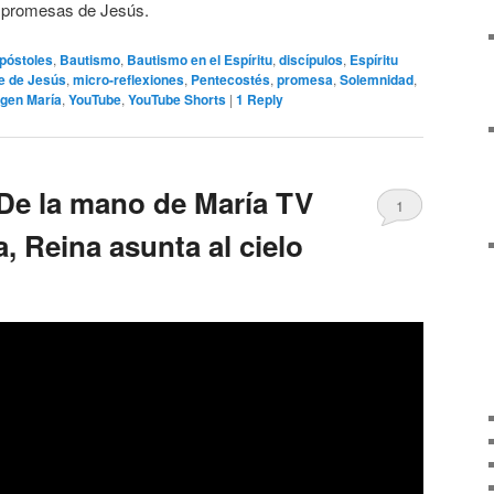
s promesas de Jesús.
póstoles
,
Bautismo
,
Bautismo en el Espíritu
,
discípulos
,
Espíritu
e de Jesús
,
micro-reflexiones
,
Pentecostés
,
promesa
,
Solemnidad
,
rgen María
,
YouTube
,
YouTube Shorts
|
1
Reply
De la mano de María TV
1
, Reina asunta al cielo