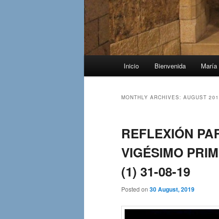
Main
Inicio
Bienvenida
María 
menu
MONTHLY ARCHIVES:
AUGUST 201
REFLEXIÓN PA
VIGÉSIMO PRIM
(1) 31-08-19
Posted on
30 August, 2019