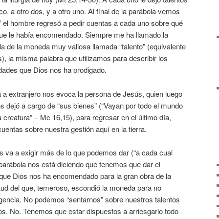
o, a otro dos, y a otro uno. Al final de la parábola vemos
 el hombre regresó a pedir cuentas a cada uno sobre qué
que le había encomendado. Siempre me ha llamado la
la de la moneda muy valiosa llamada “talento” (equivalente
 la misma palabra que utilizamos para describir los
idades que Dios nos ha prodigado.
 a extranjero nos evoca la persona de Jesús, quien luego
os dejó a cargo de “sus bienes” (“Vayan por todo el mundo
 creatura” – Mc 16,15), para regresar en el último día,
entas sobre nuestra gestión aquí en la tierra.
s va a exigir más de lo que podemos dar (“a cada cual
 parábola nos está diciendo que tenemos que dar el
s que Dios nos ha encomendado para la gran obra de la
itud del que, temeroso, escondió la moneda para no
xigencia. No podemos “sentarnos” sobre nuestros talentos
os. No. Tenemos que estar dispuestos a arriesgarlo todo