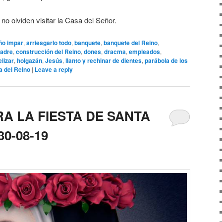
no olviden visitar la Casa del Señor.
ño impar
,
arriesgarlo todo
,
banquete
,
banquete del Reino
,
Padre
,
construcción del Reino
,
dones
,
dracma
,
empleados
,
lizar
,
holgazán
,
Jesús
,
llanto y rechinar de dientes
,
parábola de los
a del Reino
|
Leave a reply
A LA FIESTA DE SANTA
0-08-19