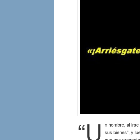
“U
n hombre, al irse
sus bienes”, y lu
que nos presenta 