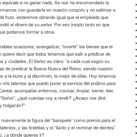
da equivale a no ganar nada. Se nos ha encomendado la
formamos con guardarla en nuestro corazón y no salimos a
dé fruto, estaremos obrando igual que el empleado que
ondió el dinero de su señor. Por eso insisto tanto en que
ue podamos formar a otros.
les ocasiones, evangelizar, “invertir” los bienes que el
uiere decir que todos tenemos que salir a predicar de
s y ciudades. El Señor es claro: “a cada cual según su
s de predicar la Buena Nueva del Reino, siendo nuestro
s a la burla y al discrimen, la mejor de ellas. Hoy tenemos
mis talentos que puedo poner al servicio del prójimo para
antar, acompañar enfermos, cocinar, limpiar, barrer, leer,
Señor”, ¿qué cuentas voy a rendir? ¿Acaso nos dirá:
y holgazán?”
nuevamente la figura del “banquete” como premio para el
lentos, y las tinieblas y el “llanto y el rechinar de dientes”
ú, ¿a dónde quieres ir?