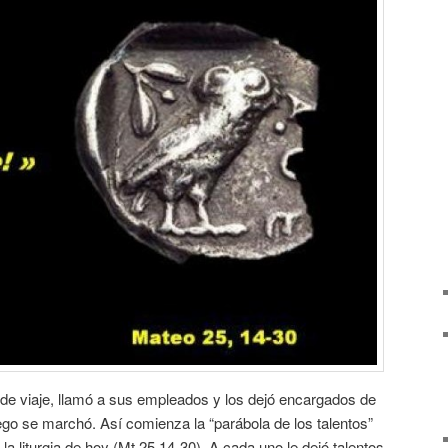
 de viaje, llamó a sus empleados y los dejó encargados de
ego se marchó. Así comienza la “parábola de los talentos”
la liturgia de hoy (Mt 25,14-30). A cada uno le dejó talentos