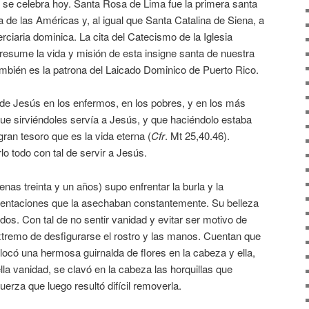
 se celebra hoy. Santa Rosa de Lima fue la primera santa
de las Américas y, al igual que Santa Catalina de Siena, a
erciaria dominica. La cita del Catecismo de la Iglesia
resume la vida y misión de esta insigne santa de nuestra
bién es la patrona del Laicado Dominico de Puerto Rico.
 de Jesús en los enfermos, en los pobres, y en los más
e sirviéndoles servía a Jesús, y que haciéndolo estaba
an tesoro que es la vida eterna (
Cfr
. Mt 25,40.46).
lo todo con tal de servir a Jesús.
enas treinta y un años) supo enfrentar la burla y la
tentaciones que la asechaban constantemente. Su belleza
odos. Con tal de no sentir vanidad y evitar ser motivo de
 extremo de desfigurarse el rostro y las manos. Cuentan que
ocó una hermosa guirnalda de flores en la cabeza y ella,
lla vanidad, se clavó en la cabeza las horquillas que
uerza que luego resultó difícil removerla.