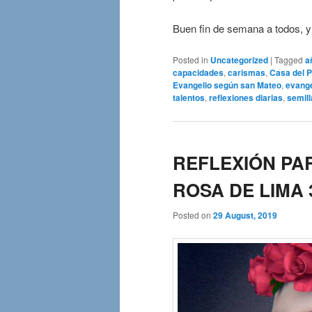
Buen fin de semana a todos, y 
Posted in
Uncategorized
|
Tagged
a
capacidades
,
carismas
,
Casa del 
Evangelio según san Mateo
,
evange
talentos
,
reflexiones diarias
,
semill
REFLEXIÓN PAR
ROSA DE LIMA 3
Posted on
29 August, 2019