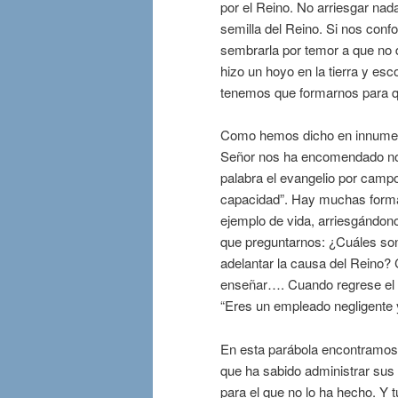
por el Reino. No arriesgar na
semilla del Reino. Si nos con
sembrarla por temor a que no 
hizo un hoyo en la tierra y esc
tenemos que formarnos para q
Como hemos dicho en innumerab
Señor nos ha encomendado no q
palabra el evangelio por campo
capacidad”. Hay muchas forma
ejemplo de vida, arriesgándono
que preguntarnos: ¿Cuáles son 
adelantar la causa del Reino? C
enseñar…. Cuando regrese el “
“Eres un empleado negligente 
En esta parábola encontramos 
que ha sabido administrar sus ta
para el que no lo ha hecho. Y t