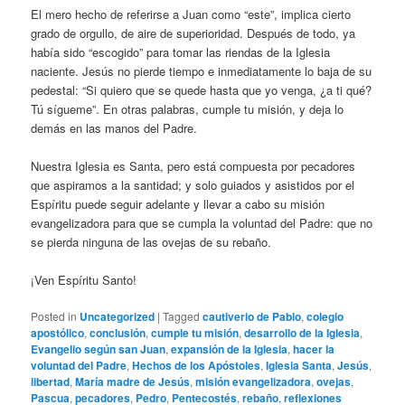
El mero hecho de referirse a Juan como “este”, implica cierto
grado de orgullo, de aire de superioridad. Después de todo, ya
había sido “escogido” para tomar las riendas de la Iglesia
naciente. Jesús no pierde tiempo e inmediatamente lo baja de su
pedestal: “Si quiero que se quede hasta que yo venga, ¿a ti qué?
Tú sígueme”. En otras palabras, cumple tu misión, y deja lo
demás en las manos del Padre.
Nuestra Iglesia es Santa, pero está compuesta por pecadores
que aspiramos a la santidad; y solo guiados y asistidos por el
Espíritu puede seguir adelante y llevar a cabo su misión
evangelizadora para que se cumpla la voluntad del Padre: que no
se pierda ninguna de las ovejas de su rebaño.
¡Ven Espíritu Santo!
Posted in
Uncategorized
|
Tagged
cautiverio de Pablo
,
colegio
apostólico
,
conclusión
,
cumple tu misión
,
desarrollo de la Iglesia
,
Evangelio según san Juan
,
expansión de la Iglesia
,
hacer la
voluntad del Padre
,
Hechos de los Apóstoles
,
Iglesia Santa
,
Jesús
,
libertad
,
María madre de Jesús
,
misión evangelizadora
,
ovejas
,
Pascua
,
pecadores
,
Pedro
,
Pentecostés
,
rebaño
,
reflexiones