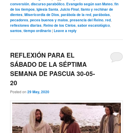
conversión
,
discurso parabólico
,
Evangelio según san Mateo
,
fin
de los tiempos
,
Iglesia Santa
,
Juicio Final
,
llanto y rechinar de
dientes
,
Misericordia de Dios
,
parábola de la red
,
parábolas
,
pecadores
,
peces buenos y malos
,
presencia del Reino
,
red
,
reflexiones diarias
,
Reino de los Cielos
,
sabor escatológico
,
santos
,
tiempo ordinario
|
Leave a reply
REFLEXIÓN PARA EL
SÁBADO DE LA SÉPTIMA
SEMANA DE PASCUA 30-05-
20
Posted on
29 May, 2020