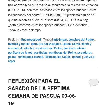
nos convertimos a última hora, tendremos la misma recompensa
(Mt 11,1-26), seremos contados entre los “peces buenos”, entre
los “benditos del padre” (
Cfr
. Mt 25,34). El problema estriba en
que no sabemos el día ni la hora (Mt 24,36). Si fuera hoy,
¿serías contado entre los “peces buenos”? De ti depende…
Todavía estás a tiempo.
Posted in
Uncategorized
|
Tagged
año impar
,
benditos del Padre
,
buenos y malos
,
discurso escatológico
,
Iglesia Santa
,
llanto y
rechinar de dientes
,
misterios del Reino
,
paciencia divina
,
parábola de la red
,
parábolas
,
parábolas del Reino
,
pecadores
,
peces
,
reflexiones diarias
,
Reino de los Cielos
,
santos
|
Leave a
reply
REFLEXIÓN PARA EL
SÁBADO DE LA SÉPTIMA
SEMANA DE PASCUA 09-06-
19