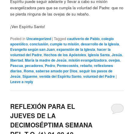
Espíritu puede seguir adelante y llevar a cabo su misión
evangelizadora para que se cumpla la voluntad del Padre: que no
se pierda ninguna de las ovejas de su rebaño.
¡Ven Espíritu Santo!
Posted in
Uncategorized
|
Tagged
cautiverio de Pablo
,
colegio
apostólico
,
conclusión
,
cumple tu misión
,
desarrollo de la Iglesia
,
Evangelio según san Juan
,
expansión de la Iglesia
,
hacer la
voluntad del Padre
,
Hechos de los Apóstoles
,
Iglesia Santa
,
Jesús
,
libertad
,
María la madre de Jesús
,
misión evangelizadora
,
ovejas
,
Pascua
,
pecadores
,
Pedro
,
Pentecostés
,
rebaño
,
reflexiones
diarias
,
Roma
,
saberse amado por Dios
,
seguir los pasos de
Jesús
,
Sígueme
,
venida del Espíritu Santo
,
voluntad del Padre
|
Leave a reply
REFLEXIÓN PARA EL
JUEVES DE LA
DECIMOSÉPTIMA SEMANA