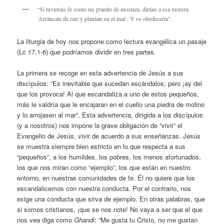
“Si tuvierais fe como un granito de mostaza, diríais a esa morera:
‘Arráncate de raíz y plántate en el mar’. Y os obedecería”.
La liturgia de hoy nos propone como lectura evangélica un pasaje
(Lc 17,1-6) que podríamos dividir en tres partes.
La primera se recoge en esta advertencia de Jesús a sus
discípulos: “Es inevitable que sucedan escándalos; pero ¡ay del
que los provoca! Al que escandaliza a uno de estos pequeños,
más le valdría que le encajaran en el cuello una piedra de molino
y lo arrojasen al mar”. Esta advertencia, dirigida a los discípulos
(y a nosotros) nos impone la grave obligación de “vivir” el
Evangelio de Jesús, vivir de acuerdo a sus enseñanzas. Jesús
se muestra siempre bien estricto en lo que respecta a sus
“pequeños”, a los humildes, los pobres, los menos afortunados,
los que nos miran como “ejemplo”, los que están en nuestro
entorno, en nuestras comunidades de fe. Él no quiere que los
escandalicemos con nuestra conducta. Por el contrario, nos
exige una conducta que sirva de ejemplo. En otras palabras, que
si somos cristianos, ¡que se nos note! No vaya a ser que el que
nos vea diga como
Ghandi
: “Me gusta tu Cristo, no me gustan