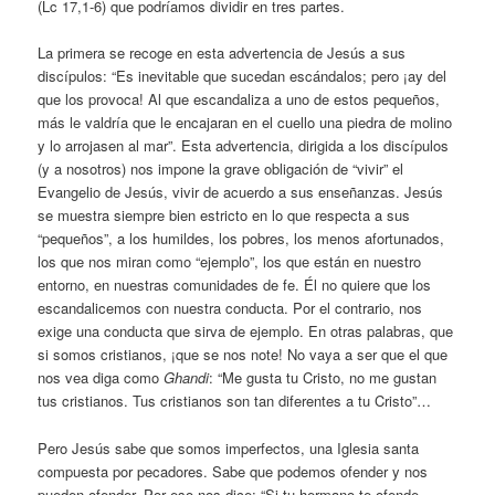
(Lc 17,1-6) que podríamos dividir en tres partes.
La primera se recoge en esta advertencia de Jesús a sus
discípulos: “Es inevitable que sucedan escándalos; pero ¡ay del
que los provoca! Al que escandaliza a uno de estos pequeños,
más le valdría que le encajaran en el cuello una piedra de molino
y lo arrojasen al mar”. Esta advertencia, dirigida a los discípulos
(y a nosotros) nos impone la grave obligación de “vivir” el
Evangelio de Jesús, vivir de acuerdo a sus enseñanzas. Jesús
se muestra siempre bien estricto en lo que respecta a sus
“pequeños”, a los humildes, los pobres, los menos afortunados,
los que nos miran como “ejemplo”, los que están en nuestro
entorno, en nuestras comunidades de fe. Él no quiere que los
escandalicemos con nuestra conducta. Por el contrario, nos
exige una conducta que sirva de ejemplo. En otras palabras, que
si somos cristianos, ¡que se nos note! No vaya a ser que el que
nos vea diga como
Ghandi
: “Me gusta tu Cristo, no me gustan
tus cristianos. Tus cristianos son tan diferentes a tu Cristo”…
Pero Jesús sabe que somos imperfectos, una Iglesia santa
compuesta por pecadores. Sabe que podemos ofender y nos
pueden ofender. Por eso nos dice: “Si tu hermano te ofende,