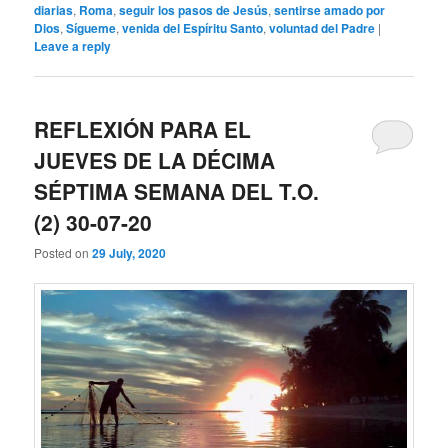
diarias
,
Roma
,
seguir los pasos de Jesús
,
sentirse amado por
Dios
,
Sígueme
,
venida del Espíritu Santo
,
voluntad del Padre
|
Leave a reply
REFLEXIÓN PARA EL
JUEVES DE LA DÉCIMA
SÉPTIMA SEMANA DEL T.O.
(2) 30-07-20
Posted on
29 July, 2020