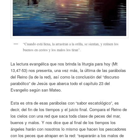
“Cuando está llena, la arrastran a la orilla, se sientan, y reúnen los
buenos en cestos y los malos los tiran”.
La lectura evangélica que nos brinda la liturgia para hoy (Mt
13,47-53) nos presenta, una vez más, la última de las parábolas
del Reino (la de la red), así como la conclusión del “discurso
parabólico” de Jesús que abarca todo el capítulo 23 del
Evangelio según san Mateo.
Esta es otra de esas parábolas con “sabor escatológico”, es
decir, del fin de los tiempos y el juicio final. Compara el Reino de
los cielos con una red que saca toda clase de peces del mar,
buenos y malos. Y nos dice que al final de los tiempos los
ángeles harán con nosotros lo mismo que hacen los pescadores
con los peces que atrapan en la red: “separarán a los malos de