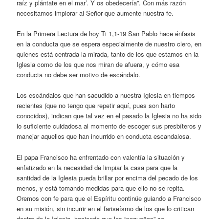
raíz y plántate en el mar’. Y os obedecería”. Con más razón
necesitamos implorar al Señor que aumente nuestra fe.
En la Primera Lectura de hoy Ti 1,1-19 San Pablo hace énfasis
en la conducta que se espera especialmente de nuestro clero, en
quienes está centrada la mirada, tanto de los que estamos en la
Iglesia como de los que nos miran de afuera, y cómo esa
conducta no debe ser motivo de escándalo.
Los escándalos que han sacudido a nuestra Iglesia en tiempos
recientes (que no tengo que repetir aquí, pues son harto
conocidos), indican que tal vez en el pasado la Iglesia no ha sido
lo suficiente cuidadosa al momento de escoger sus presbíteros y
manejar aquellos que han incurrido en conducta escandalosa.
El papa Francisco ha enfrentado con valentía la situación y
enfatizado en la necesidad de limpiar la casa para que la
santidad de la Iglesia pueda brillar por encima del pecado de los
menos, y está tomando medidas para que ello no se repita.
Oremos con fe para que el Espíritu continúe guiando a Francisco
en su misión, sin incurrir en el fariseísmo de los que lo critican
dentro de la Iglesia, haciendo que los “pequeños” se