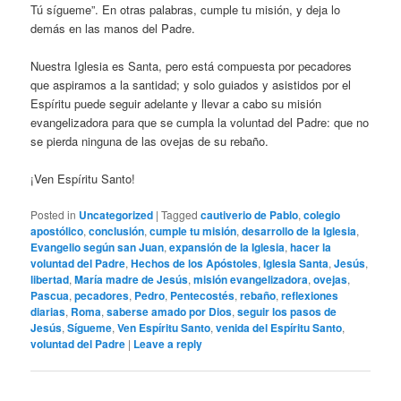
Tú sígueme”. En otras palabras, cumple tu misión, y deja lo
demás en las manos del Padre.
Nuestra Iglesia es Santa, pero está compuesta por pecadores
que aspiramos a la santidad; y solo guiados y asistidos por el
Espíritu puede seguir adelante y llevar a cabo su misión
evangelizadora para que se cumpla la voluntad del Padre: que no
se pierda ninguna de las ovejas de su rebaño.
¡Ven Espíritu Santo!
Posted in
Uncategorized
|
Tagged
cautiverio de Pablo
,
colegio
apostólico
,
conclusión
,
cumple tu misión
,
desarrollo de la Iglesia
,
Evangelio según san Juan
,
expansión de la Iglesia
,
hacer la
voluntad del Padre
,
Hechos de los Apóstoles
,
Iglesia Santa
,
Jesús
,
libertad
,
María madre de Jesús
,
misión evangelizadora
,
ovejas
,
Pascua
,
pecadores
,
Pedro
,
Pentecostés
,
rebaño
,
reflexiones
diarias
,
Roma
,
saberse amado por Dios
,
seguir los pasos de
Jesús
,
Sígueme
,
Ven Espíritu Santo
,
venida del Espíritu Santo
,
voluntad del Padre
|
Leave a reply