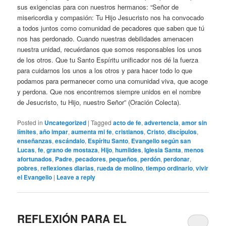
sus exigencias para con nuestros hermanos: “Señor de
misericordia y compasión: Tu Hijo Jesucristo nos ha convocado
a todos juntos como comunidad de pecadores que saben que tú
nos has perdonado. Cuando nuestras debilidades amenacen
nuestra unidad, recuérdanos que somos responsables los unos
de los otros. Que tu Santo Espíritu unificador nos dé la fuerza
para cuidarnos los unos a los otros y para hacer todo lo que
podamos para permanecer como una comunidad viva, que acoge
y perdona. Que nos encontremos siempre unidos en el nombre
de Jesucristo, tu Hijo, nuestro Señor” (Oración Colecta).
Posted in
Uncategorized
|
Tagged
acto de fe
,
advertencia
,
amor sin
límites
,
año impar
,
aumenta mi fe
,
cristianos
,
Cristo
,
discípulos
,
enseñanzas
,
escándalo
,
Espíritu Santo
,
Evangelio según san
Lucas
,
fe
,
grano de mostaza
,
Hijo
,
humildes
,
Iglesia Santa
,
menos
afortunados
,
Padre
,
pecadores
,
pequeños
,
perdón
,
perdonar
,
pobres
,
reflexiones diarias
,
rueda de molino
,
tiempo ordinario
,
vivir
el Evangelio
|
Leave a reply
REFLEXIÓN PARA EL