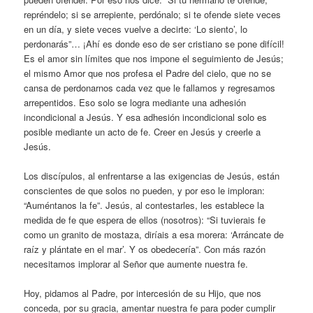
repréndelo; si se arrepiente, perdónalo; si te ofende siete veces
en un día, y siete veces vuelve a decirte: ‘Lo siento’, lo
perdonarás”… ¡Ahí es donde eso de ser cristiano se pone difícil!
Es el amor sin límites que nos impone el seguimiento de Jesús;
el mismo Amor que nos profesa el Padre del cielo, que no se
cansa de perdonarnos cada vez que le fallamos y regresamos
arrepentidos. Eso solo se logra mediante una adhesión
incondicional a Jesús. Y esa adhesión incondicional solo es
posible mediante un acto de fe. Creer en Jesús y creerle a
Jesús.
Los discípulos, al enfrentarse a las exigencias de Jesús, están
conscientes de que solos no pueden, y por eso le imploran:
“Auméntanos la fe”. Jesús, al contestarles, les establece la
medida de fe que espera de ellos (nosotros): “Si tuvierais fe
como un granito de mostaza, diríais a esa morera: ‘Arráncate de
raíz y plántate en el mar’. Y os obedecería”. Con más razón
necesitamos implorar al Señor que aumente nuestra fe.
Hoy, pidamos al Padre, por intercesión de su Hijo, que nos
conceda, por su gracia, amentar nuestra fe para poder cumplir