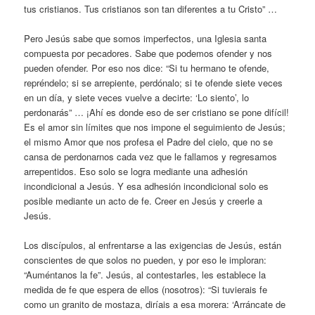
tus cristianos. Tus cristianos son tan diferentes a tu Cristo” …
Pero Jesús sabe que somos imperfectos, una Iglesia santa
compuesta por pecadores. Sabe que podemos ofender y nos
pueden ofender. Por eso nos dice: “Si tu hermano te ofende,
repréndelo; si se arrepiente, perdónalo; si te ofende siete veces
en un día, y siete veces vuelve a decirte: ‘Lo siento’, lo
perdonarás” … ¡Ahí es donde eso de ser cristiano se pone difícil!
Es el amor sin límites que nos impone el seguimiento de Jesús;
el mismo Amor que nos profesa el Padre del cielo, que no se
cansa de perdonarnos cada vez que le fallamos y regresamos
arrepentidos. Eso solo se logra mediante una adhesión
incondicional a Jesús. Y esa adhesión incondicional solo es
posible mediante un acto de fe. Creer en Jesús y creerle a
Jesús.
Los discípulos, al enfrentarse a las exigencias de Jesús, están
conscientes de que solos no pueden, y por eso le imploran:
“Auméntanos la fe”. Jesús, al contestarles, les establece la
medida de fe que espera de ellos (nosotros): “Si tuvierais fe
como un granito de mostaza, diríais a esa morera: ‘Arráncate de