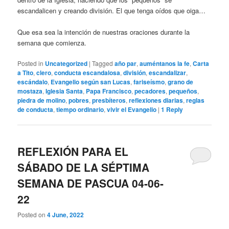
escandalicen y creando división. El que tenga oídos que oiga…
Que esa sea la intención de nuestras oraciones durante la
semana que comienza.
Posted in
Uncategorized
|
Tagged
año par
,
auméntanos la fe
,
Carta
a Tito
,
clero
,
conducta escandalosa
,
división
,
escandalizar
,
escándalo
,
Evangelio según san Lucas
,
fariseísmo
,
grano de
mostaza
,
Iglesia Santa
,
Papa Francisco
,
pecadores
,
pequeños
,
piedra de molino
,
pobres
,
presbíteros
,
reflexiones diarias
,
reglas
de conducta
,
tiempo ordinario
,
vivir el Evangelio
|
1
Reply
REFLEXIÓN PARA EL
SÁBADO DE LA SÉPTIMA
SEMANA DE PASCUA 04-06-
22
Posted on
4 June, 2022