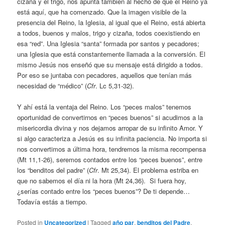
cizaña y el trigo, nos apunta también al hecho de que el Reino ya
está aquí, que ha comenzado. Que la imagen visible de la
presencia del Reino, la Iglesia, al igual que el Reino, está abierta
a todos, buenos y malos, trigo y cizaña, todos coexistiendo en
esa “red”. Una Iglesia “santa” formada por santos y pecadores;
una Iglesia que está constantemente llamada a la conversión. El
mismo Jesús nos enseñó que su mensaje está dirigido a todos.
Por eso se juntaba con pecadores, aquellos que tenían más
necesidad de “médico” (
Cfr
. Lc 5,31-32).
Y ahí está la ventaja del Reino. Los “peces malos” tenemos
oportunidad de convertirnos en “peces buenos” si acudimos a la
misericordia divina y nos dejamos arropar de su infinito Amor. Y
si algo caracteriza a Jesús es su infinita paciencia. No importa si
nos convertimos a última hora, tendremos la misma recompensa
(Mt 11,1-26), seremos contados entre los “peces buenos”, entre
los “benditos del padre” (
Cfr
. Mt 25,34). El problema estriba en
que no sabemos el día ni la hora (Mt 24,36). Si fuera hoy,
¿serías contado entre los “peces buenos”? De ti depende…
Todavía estás a tiempo.
Posted in
Uncategorized
|
Tagged
año par
,
benditos del Padre
,