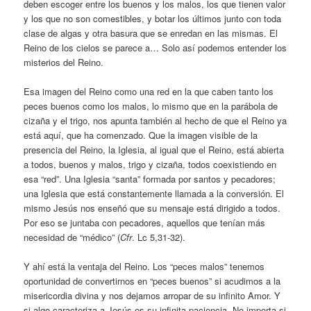
deben escoger entre los buenos y los malos, los que tienen valor
y los que no son comestibles, y botar los últimos junto con toda
clase de algas y otra basura que se enredan en las mismas. El
Reino de los cielos se parece a… Solo así podemos entender los
misterios del Reino.
Esa imagen del Reino como una red en la que caben tanto los
peces buenos como los malos, lo mismo que en la parábola de
cizaña y el trigo, nos apunta también al hecho de que el Reino ya
está aquí, que ha comenzado. Que la imagen visible de la
presencia del Reino, la Iglesia, al igual que el Reino, está abierta
a todos, buenos y malos, trigo y cizaña, todos coexistiendo en
esa “red”. Una Iglesia “santa” formada por santos y pecadores;
una Iglesia que está constantemente llamada a la conversión. El
mismo Jesús nos enseñó que su mensaje está dirigido a todos.
Por eso se juntaba con pecadores, aquellos que tenían más
necesidad de “médico” (
Cfr
. Lc 5,31-32).
Y ahí está la ventaja del Reino. Los “peces malos” tenemos
oportunidad de convertirnos en “peces buenos” si acudimos a la
misericordia divina y nos dejamos arropar de su infinito Amor. Y
si algo caracteriza a Jesús es su infinita paciencia. No importa si