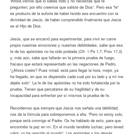
“Ahora vemos que lo sabes todo y no necesitas que te
pregunten; por ello creemos que saliste de Dios”. Pero esa “fe”
es producto de la euforia de haber tenido ese encuentro con la
divinidad de Jesús, de haber comprendido finalmente que Jesús
es el Hijo de Dios.
Jesús, que se encarnó para experimentar, para vivir en carne
propia nuestras emociones y nuestras debilidades, sabe que esa
fe de los apóstoles no ha sido probada (
Cfr
. 1 Pe 1,7; Prov 17,3)
y, más aún, sabe que fallarán en la primera prueba de fuego,
fracaso que estará representado en las negaciones de Pedro.
“¿Ahora creéis? Pues mirad: está para llegar la hora, mejor, ya
ha llegado, en que os disperséis cada cual por su lado y a mí me
dejéis solo”. La fe de los apóstoles no ha sido fortalecida por la
prueba. Tienen que percatarse de su fragilidad y de su
incapacidad para enfrentar por sí mismos la prueba de fe.
Recordemos que siempre que Jesús nos señala una debilidad,
nos da la fórmula para sobreponernos a ella: “Pero no estoy solo,
porque está conmigo el Padre. Os he hablado de esto, para que
encontréis la paz en mí. En el mundo tendréis luchas; pero tened
valor: yo he vencido al mundo”. Los apóstoles y los demás