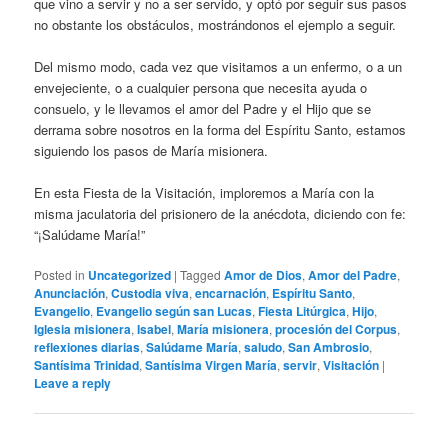
que vino a servir y no a ser servido, y optó por seguir sus pasos
no obstante los obstáculos, mostrándonos el ejemplo a seguir.
Del mismo modo, cada vez que visitamos a un enfermo, o a un
envejeciente, o a cualquier persona que necesita ayuda o
consuelo, y le llevamos el amor del Padre y el Hijo que se
derrama sobre nosotros en la forma del Espíritu Santo, estamos
siguiendo los pasos de María misionera.
En esta Fiesta de la Visitación, imploremos a María con la
misma jaculatoria del prisionero de la anécdota, diciendo con fe:
“¡Salúdame María!”
Posted in
Uncategorized
|
Tagged
Amor de Dios
,
Amor del Padre
,
Anunciación
,
Custodia viva
,
encarnación
,
Espíritu Santo
,
Evangelio
,
Evangelio según san Lucas
,
Fiesta Litúrgica
,
Hijo
,
Iglesia misionera
,
Isabel
,
María misionera
,
procesión del Corpus
,
reflexiones diarias
,
Salúdame María
,
saludo
,
San Ambrosio
,
Santísima Trinidad
,
Santísima Virgen María
,
servir
,
Visitación
|
Leave a reply