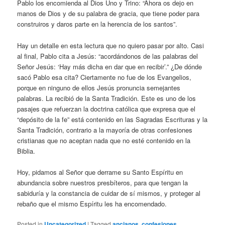
Pablo los encomienda al Dios Uno y Trino: “Ahora os dejo en
manos de Dios y de su palabra de gracia, que tiene poder para
construiros y daros parte en la herencia de los santos”.
Hay un detalle en esta lectura que no quiero pasar por alto. Casi
al final, Pablo cita a Jesús: “acordándonos de las palabras del
Señor Jesús: ‘Hay más dicha en dar que en recibir’.” ¿De dónde
sacó Pablo esa cita? Ciertamente no fue de los Evangelios,
porque en ninguno de ellos Jesús pronuncia semejantes
palabras. La recibió de la Santa Tradición. Este es uno de los
pasajes que refuerzan la doctrina católica que expresa que el
“depósito de la fe” está contenido en las Sagradas Escrituras y la
Santa Tradición, contrario a la mayoría de otras confesiones
cristianas que no aceptan nada que no esté contenido en la
Biblia.
Hoy, pidamos al Señor que derrame su Santo Espíritu en
abundancia sobre nuestros presbíteros, para que tengan la
sabiduría y la constancia de cuidar de sí mismos, y proteger al
rebaño que el mismo Espíritu les ha encomendado.
Posted in
Uncategorized
|
Tagged
ancianos
,
confesiones