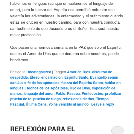
hablemos en lenguas (aunque sí hablaremos el lenguaje del
amor), pero la fuerza del Espíritu nos permitirá enfrentar con
valentía las adversidades, la enfermedad y el sufrimiento cuando
estas se crucen en nuestro camino, para con nuestra conducta
dar testimonio de que Jesucristo es el Señor. Esa será nuestra
mejor predicación.
Que pasen una hermosa semana en la PAZ que solo el Espíritu,
que es el Amor de Dios que se derrama sobre nosotros, puede
brindarnos.
Posted in
Uncategorized
|
Tagged
Amor de Dios
,
discurso de
despedida
,
Éfeso
,
encarnación
,
Espíritu Santo
,
Evangelio según
san Juan
,
fe de los apóstoles
,
fuerza del Espíritu Santo
,
hablar en
lenguas
,
Hechos de los Apóstoles
,
Hijo de Dios
,
imposición de
manos
,
lenguaje del amor
,
Pablo
,
Pascua
,
Pentecostés
,
profetizar
,
prueba de fe
,
prueba de fuego
,
reflexiones diarias
,
Tiempo
Pascual
,
Última Cena
,
Yo he vencido al mundo
|
Leave a reply
REFLEXIÓN PARA EL