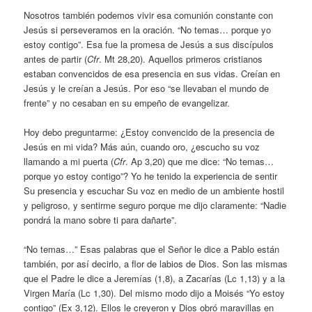
Nosotros también podemos vivir esa comunión constante con
Jesús si perseveramos en la oración. “No temas… porque yo
estoy contigo”. Esa fue la promesa de Jesús a sus discípulos
antes de partir (
Cfr
. Mt 28,20). Aquellos primeros cristianos
estaban convencidos de esa presencia en sus vidas. Creían en
Jesús y le creían a Jesús. Por eso “se llevaban el mundo de
frente” y no cesaban en su empeño de evangelizar.
Hoy debo preguntarme: ¿Estoy convencido de la presencia de
Jesús en mi vida? Más aún, cuando oro, ¿escucho su voz
llamando a mi puerta (
Cfr
. Ap 3,20) que me dice: “No temas…
porque yo estoy contigo”? Yo he tenido la experiencia de sentir
Su presencia y escuchar Su voz en medio de un ambiente hostil
y peligroso, y sentirme seguro porque me dijo claramente: “Nadie
pondrá la mano sobre ti para dañarte”.
“No temas…” Esas palabras que el Señor le dice a Pablo están
también, por así decirlo, a flor de labios de Dios. Son las mismas
que el Padre le dice a Jeremías (1,8), a Zacarías (Lc 1,13) y a la
Virgen María (Lc 1,30). Del mismo modo dijo a Moisés “Yo estoy
contigo” (Ex 3,12). Ellos le creyeron y Dios obró maravillas en