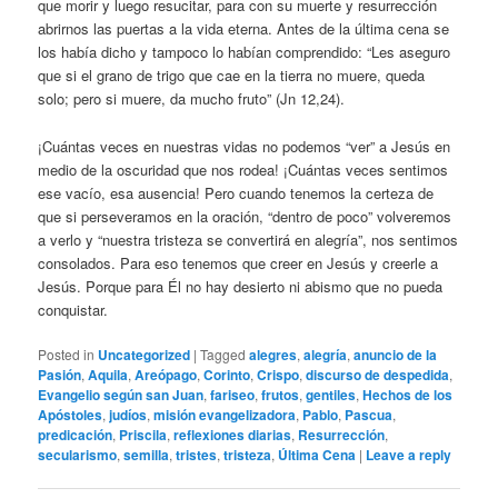
que morir y luego resucitar, para con su muerte y resurrección
abrirnos las puertas a la vida eterna. Antes de la última cena se
los había dicho y tampoco lo habían comprendido: “Les aseguro
que si el grano de trigo que cae en la tierra no muere, queda
solo; pero si muere, da mucho fruto” (Jn 12,24).
¡Cuántas veces en nuestras vidas no podemos “ver” a Jesús en
medio de la oscuridad que nos rodea! ¡Cuántas veces sentimos
ese vacío, esa ausencia! Pero cuando tenemos la certeza de
que si perseveramos en la oración, “dentro de poco” volveremos
a verlo y “nuestra tristeza se convertirá en alegría”, nos sentimos
consolados. Para eso tenemos que creer en Jesús y creerle a
Jesús. Porque para Él no hay desierto ni abismo que no pueda
conquistar.
Posted in
Uncategorized
|
Tagged
alegres
,
alegría
,
anuncio de la
Pasión
,
Aquila
,
Areópago
,
Corinto
,
Crispo
,
discurso de despedida
,
Evangelio según san Juan
,
fariseo
,
frutos
,
gentiles
,
Hechos de los
Apóstoles
,
judíos
,
misión evangelizadora
,
Pablo
,
Pascua
,
predicación
,
Priscila
,
reflexiones diarias
,
Resurrección
,
secularismo
,
semilla
,
tristes
,
tristeza
,
Última Cena
|
Leave a reply