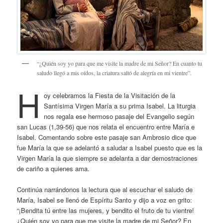
“¿Quién soy yo para que me visite la madre de mi Señor? En cuanto tu
saludo llegó a mis oídos, la criatura saltó de alegría en mi vientre”.
H
oy celebramos la Fiesta de la Visitación de la
Santísima Virgen María a su prima Isabel. La liturgia
nos regala ese hermoso pasaje del Evangelio según
san Lucas (1,39-56) que nos relata el encuentro entre María e
Isabel. Comentando sobre este pasaje san Ambrosio dice que
fue María la que se adelantó a saludar a Isabel puesto que es la
Virgen María la que siempre se adelanta a dar demostraciones
de cariño a quienes ama.
Continúa narrándonos la lectura que al escuchar el saludo de
María, Isabel se llenó de Espíritu Santo y dijo a voz en grito:
“¡Bendita tú entre las mujeres, y bendito el fruto de tu vientre!
¿Quién soy yo para que me visite la madre de mi Señor? En