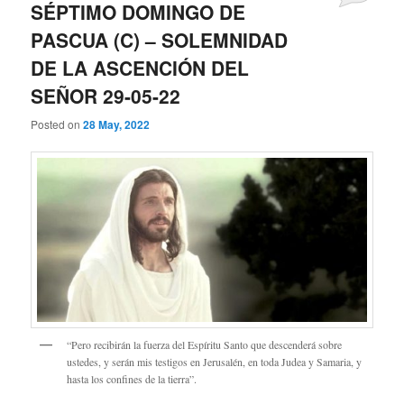
SÉPTIMO DOMINGO DE
PASCUA (C) – SOLEMNIDAD
DE LA ASCENCIÓN DEL
SEÑOR 29-05-22
Posted on
28 May, 2022
“Pero recibirán la fuerza del Espíritu Santo que descenderá sobre
ustedes, y serán mis testigos en Jerusalén, en toda Judea y Samaria, y
hasta los confines de la tierra”.