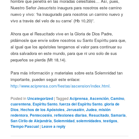
hombre que penetra en las moradas celestiales… Así, pues,
Nuestro Señor Jesucristo inaugura para nosotros este camino
nuevo y vivo: ‘ha inaugurado para nosotros un camino nuevo y
vivo a través del velo de su carne’ (Hb 10,20)”.
Ahora que el Resucitado vive en la Gloria de Dios Padre,
pidámosle que envíe sobre nosotros su Santo Espíritu para que,
al igual que los apóstoles tengamos el valor para continuar su
obra salvadora en este mundo, para que ni uno solo de sus
pequeños se pierda (Mt 18,14).
Para más información y materiales sobre esta Solemnidad tan
importante, pueden seguir este enlace:
http://www.aciprensa.com/fiestas/ascension/index.html.
Posted in
Uncategorized
|
Tagged
Aciprensa
,
Ascención
,
Camino
,
cuarentena
,
Espíritu Santo
,
fuerza del Espíritu Santo
,
gloria de
Dios
,
Hechos de los Apóstoles
,
Jerusalén
,
Judea
,
misión
redentora
,
Pentecostés
,
reflexiones diarias
,
Resucitado
,
Samaria
,
San Cirilo de Alejandría
,
Solemnidad
,
solemnidades
,
testigos
,
Tiempo Pascual
|
Leave a reply