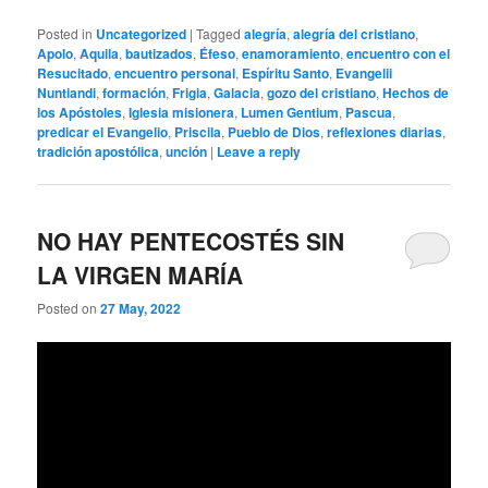
Posted in
Uncategorized
|
Tagged
alegría
,
alegría del cristiano
,
Apolo
,
Aquila
,
bautizados
,
Éfeso
,
enamoramiento
,
encuentro con el
Resucitado
,
encuentro personal
,
Espíritu Santo
,
Evangelii
Nuntiandi
,
formación
,
Frigia
,
Galacia
,
gozo del cristiano
,
Hechos de
los Apóstoles
,
Iglesia misionera
,
Lumen Gentium
,
Pascua
,
predicar el Evangelio
,
Priscila
,
Pueblo de Dios
,
reflexiones diarias
,
tradición apostólica
,
unción
|
Leave a reply
NO HAY PENTECOSTÉS SIN
LA VIRGEN MARÍA
Posted on
27 May, 2022