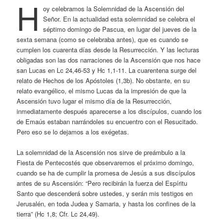
H
oy celebramos la Solemnidad de la Ascensión del
Señor. En la actualidad esta solemnidad se celebra el
séptimo domingo de Pascua, en lugar del jueves de la
sexta semana (como se celebraba antes), que es cuando se
cumplen los cuarenta días desde la Resurrección. Y las lecturas
obligadas son las dos narraciones de la Ascensión que nos hace
san Lucas en Lc 24,46-53 y Hc 1,1-11. La cuarentena surge del
relato de Hechos de los Apóstoles (1,3b). No obstante, en su
relato evangélico, el mismo Lucas da la impresión de que la
Ascensión tuvo lugar el mismo día de la Resurrección,
inmediatamente después aparecerse a los discípulos, cuando los
de Emaús estaban narrándoles su encuentro con el Resucitado.
Pero eso se lo dejamos a los exégetas.
La solemnidad de la Ascensión nos sirve de preámbulo a la
Fiesta de Pentecostés que observaremos el próximo domingo,
cuando se ha de cumplir la promesa de Jesús a sus discípulos
antes de su Ascensión: “Pero recibirán la fuerza del Espíritu
Santo que descenderá sobre ustedes, y serán mis testigos en
Jerusalén, en toda Judea y Samaria, y hasta los confines de la
tierra” (Hc 1,8; Cfr. Lc 24,49).