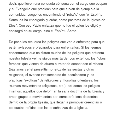
decir, que lleven una conducta cónsona con el cargo que ocupan
y el Evangelio que predican para que sirvan de ejemplo a la
comunidad. Luego les encomienda el “rebaño” que “el Espíritu
Santo les ha encargado guardar, como pastores de la Iglesia de
Dios”. Con eso Pablo enfatiza que no fue él quien los eligió y
consagró en su cargo, sino el Espíritu Santo.
De paso les recuerda los peligros que van a enfrentar, para que
estén avisados y preparados para enfrentarlos. Si los leemos
encontramos que no distan mucho de los peligros que enfrenta
nuestra Iglesia veinte siglos más tarde: Los externos, los “lobos
feroces” que vienen de afuera a tratar de acabar con el rebaño
(bástanos ver el proselitismo feroz de las sectas y otras
religiones, el avance inmisericorde del secularismo y las
prácticas “exóticas” de religiones y filosofías orientales, los
“nuevos movimientos religiosos, etc.), así como los peligros
internos: aquellos que deforman la sana doctrina de la Iglesia y
crean grupos o movimientos con características de sectas
dentro de la propia Iglesia, que llegan a promover creencias o
conductas reñidas con las enseñanzas de la Iglesia.