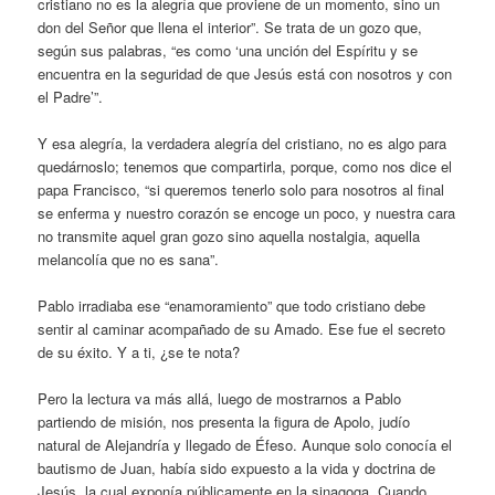
cristiano no es la alegría que proviene de un momento, sino un
don del Señor que llena el interior”. Se trata de un gozo que,
según sus palabras, “es como ‘una unción del Espíritu y se
encuentra en la seguridad de que Jesús está con nosotros y con
el Padre’”.
Y esa alegría, la verdadera alegría del cristiano, no es algo para
quedárnoslo; tenemos que compartirla, porque, como nos dice el
papa Francisco, “si queremos tenerlo solo para nosotros al final
se enferma y nuestro corazón se encoge un poco, y nuestra cara
no transmite aquel gran gozo sino aquella nostalgia, aquella
melancolía que no es sana”.
Pablo irradiaba ese “enamoramiento” que todo cristiano debe
sentir al caminar acompañado de su Amado. Ese fue el secreto
de su éxito. Y a ti, ¿se te nota?
Pero la lectura va más allá, luego de mostrarnos a Pablo
partiendo de misión, nos presenta la figura de Apolo, judío
natural de Alejandría y llegado de Éfeso. Aunque solo conocía el
bautismo de Juan, había sido expuesto a la vida y doctrina de
Jesús, la cual exponía públicamente en la sinagoga. Cuando