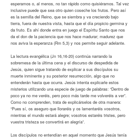
esperamos o, al menos, no tan rápido como quisiéramos. Tal vez
inclusive puede que sea otro quien coseche los frutos. Pero así
es la semilla del Reino, que se siembra y va creciendo bajo
tierra, fuera de nuestra vista, hasta que el día propicio germina y
da fruto. Es ahí donde entra en juego el Espíritu Santo que nos
da el don de la paciencia que nos hace madurar; madurez que
nos aviva la esperanza (Rm 5,3) y nos permite seguir adelante.
La lectura evangélica (Jn 16,16-20) continúa narrando la
sobremesa de la última cena y el discurso de despedida de
Jesús, quien sigue tratando de explicar a sus discípulos su
muerte inminente y su posterior resurrección, algo que no
entenderán hasta que ocurra. Jesús intenta explicarle estos
misterios utilizando una especie de juego de palabras: “Dentro de
poco ya no me veréis, pero poco más tarde me volveréis a ver”.
Como no comprenden, trata de explicárselos de otra manera:
“Pues sí, os aseguro que lloraréis y os lamentaréis vosotros,
mientras el mundo estará alegre; vosotros estaréis tristes, pero
vuestra tristeza se convertirá en alegría”.
Los discípulos no entendían en aquel momento que Jesús tenía