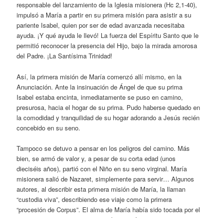
responsable del lanzamiento de la Iglesia misionera (Hc 2,1-40),
impulsó a María a partir en su primera misión para asistir a su
pariente Isabel, quien por ser de edad avanzada necesitaba
ayuda. ¡Y qué ayuda le llevó! La fuerza del Espíritu Santo que le
permitió reconocer la presencia del Hijo, bajo la mirada amorosa
del Padre. ¡La Santísima Trinidad!
Así, la primera misión de María comenzó allí mismo, en la
Anunciación. Ante la insinuación de Ángel de que su prima
Isabel estaba encinta, inmediatamente se puso en camino,
presurosa, hacia el hogar de su prima. Pudo haberse quedado en
la comodidad y tranquilidad de su hogar adorando a Jesús recién
concebido en su seno.
Tampoco se detuvo a pensar en los peligros del camino. Más
bien, se armó de valor y, a pesar de su corta edad (unos
dieciséis años), partió con el Niño en su seno virginal. María
misionera salió de Nazaret, simplemente para servir… Algunos
autores, al describir esta primera misión de María, la llaman
“custodia viva”, describiendo ese viaje como la primera
“procesión de Corpus”. El alma de María había sido tocada por el