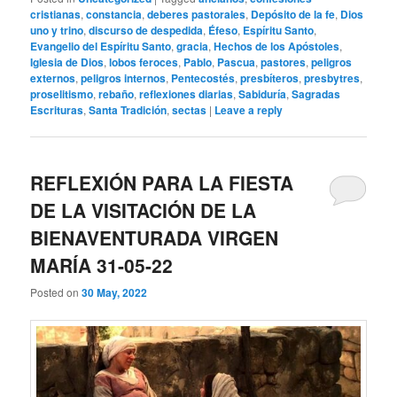
cristianas
,
constancia
,
deberes pastorales
,
Depósito de la fe
,
Dios
uno y trino
,
discurso de despedida
,
Éfeso
,
Espíritu Santo
,
Evangelio del Espíritu Santo
,
gracia
,
Hechos de los Apóstoles
,
Iglesia de Dios
,
lobos feroces
,
Pablo
,
Pascua
,
pastores
,
peligros
externos
,
peligros internos
,
Pentecostés
,
presbíteros
,
presbytres
,
proselitismo
,
rebaño
,
reflexiones diarias
,
Sabiduría
,
Sagradas
Escrituras
,
Santa Tradición
,
sectas
|
Leave a reply
REFLEXIÓN PARA LA FIESTA
DE LA VISITACIÓN DE LA
BIENAVENTURADA VIRGEN
MARÍA 31-05-22
Posted on
30 May, 2022