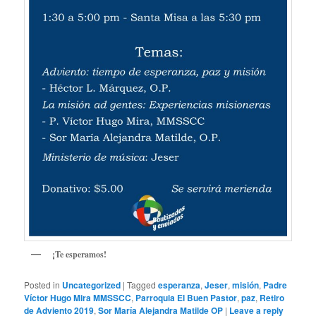
¡Te esperamos!
Posted in
Uncategorized
|
Tagged
esperanza
,
Jeser
,
misión
,
Padre
Víctor Hugo Mira MMSSCC
,
Parroquia El Buen Pastor
,
paz
,
Retiro
de Adviento 2019
,
Sor María Alejandra Matilde OP
|
Leave a reply