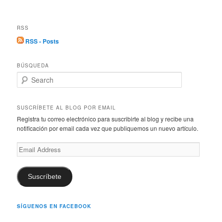
RSS
RSS - Posts
BÚSQUEDA
S
e
a
r
SUSCRÍBETE AL BLOG POR EMAIL
c
Registra tu correo electrónico para suscribirte al blog y recibe una
h
notificación por email cada vez que publiquemos un nuevo artículo.
Email
Address
Suscríbete
SÍGUENOS EN FACEBOOK