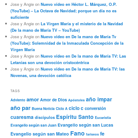
Jose y Angie
on
Nuevo vídeo en Héctor L. Márquez, O.P.
(YouTube) – La Octava de Navidad; porque un día no es
suficiente
Jose y Angie
on
La Virgen María y el misterio de la Navidad
(De la mano de María TV – YouTube)
Jose y Angie
on
Nuevo vídeo en De la mano de María Tv
(YouTube): Solemnidad de la Inmaculada Concepción de la
Virgen María
Jose y Angie
on
Nuevo vídeo en De la mano de María TV: Las
Letanías son una devoción cristocéntrica
Jose y Angie
on
Nuevo vídeo en De la mano de María TV: las
Novenas, una devoción católica
TAGS
año impar
amor
Amor de Dios
Adviento
Apóstoles
año par
ciclo c
conversión
Buena Noticia
Ciclo A
Espíritu Santo
cuaresma
discípulos
Eucaristía
Evangelio según san Lucas
Evangelio según san Juan
Fano
fe
Evangelio según san Mateo
fariseos