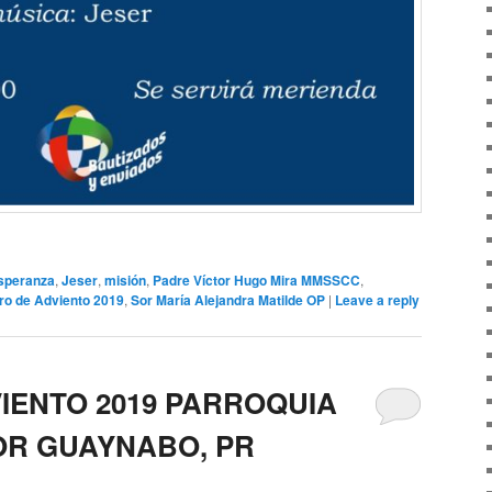
speranza
,
Jeser
,
misión
,
Padre Víctor Hugo Mira MMSSCC
,
ro de Adviento 2019
,
Sor María Alejandra Matilde OP
|
Leave a reply
IENTO 2019 PARROQUIA
OR GUAYNABO, PR