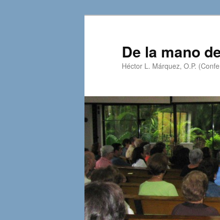
Skip
Skip
to
to
primary
secondary
De la mano de
content
content
Héctor L. Márquez, O.P. (Confer