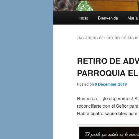
Main
Inicio
Bienvenida
María 
menu
TAG ARCHIVES:
RETIRO DE ADVIE
RETIRO DE ADV
PARROQUIA EL 
Posted on
9 December, 2019
Recuerda… ¡te esperamos! Si n
reconciliarte con el Señor par
Habrá cuatro sacerdotes admin