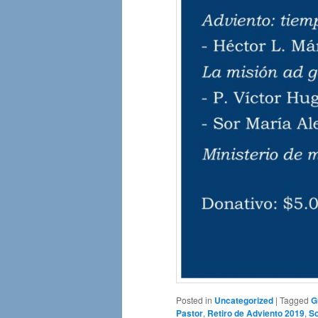
Posted in
Uncategorized
|
Tagged
G
Pastor
,
Retiro de Adviento 2019
,
So