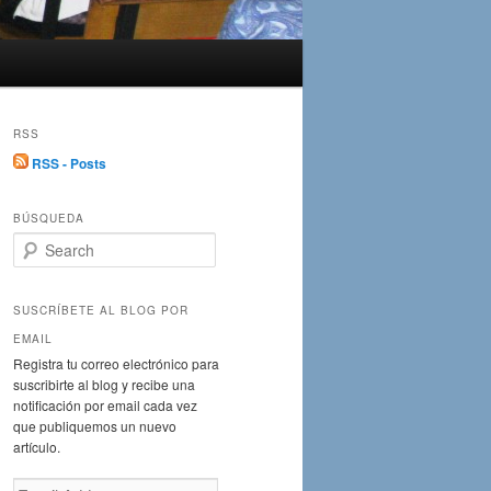
RSS
RSS - Posts
BÚSQUEDA
S
e
a
r
SUSCRÍBETE AL BLOG POR
c
EMAIL
h
Registra tu correo electrónico para
suscribirte al blog y recibe una
notificación por email cada vez
que publiquemos un nuevo
artículo.
Email