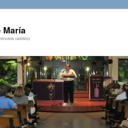
 María
encista católico)