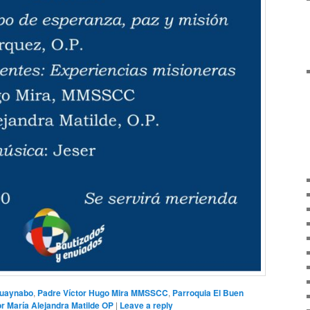
uaynabo
,
Padre Víctor Hugo Mira MMSSCC
,
Parroquia El Buen
r María Alejandra Matilde OP
|
Leave a reply