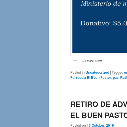
¡Te esperamos!
Posted in
Uncategorized
|
Tagged
e
Parroquia El Buen Pastor
,
paz
,
Reti
RETIRO DE ADV
EL BUEN PAST
Posted on
15 October, 2019