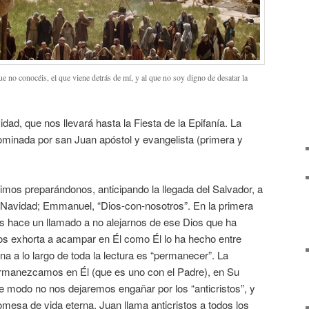
 no conocéis, el que viene detrás de mí, y al que no soy digno de desatar la
ad, que nos llevará hasta la Fiesta de la Epifanía. La
ominada por san Juan apóstol y evangelista (primera y
imos preparándonos, anticipando la llegada del Salvador, a
 Navidad; Emmanuel, “Dios-con-nosotros”. En la primera
os hace un llamado a no alejarnos de ese Dios que ha
s exhorta a acampar en Él como Él lo ha hecho entre
na a lo largo de toda la lectura es “permanecer”. La
ermanezcamos en Él (que es uno con el Padre), en Su
e modo no nos dejaremos engañar por los “anticristos”, y
esa de vida eterna. Juan llama anticristos a todos los