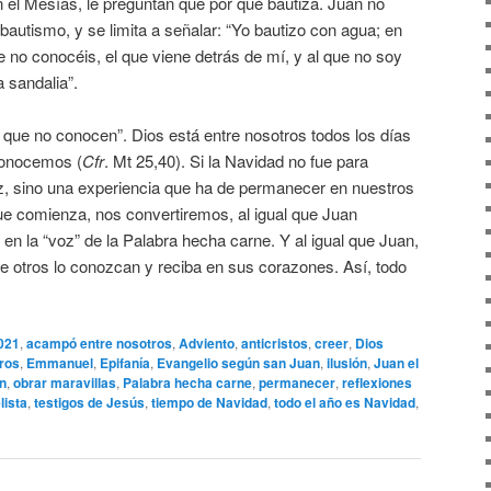
 el Mesías, le preguntan que por qué bautiza. Juan no
bautismo, y se limita a señalar: “Yo bautizo con agua; en
 no conocéis, el que viene detrás de mí, y al que no soy
a sandalia”.
que no conocen”. Dios está entre nosotros todos los días
econocemos (
Cfr
. Mt 25,40). Si la Navidad no fue para
z, sino una experiencia que ha de permanecer en nuestros
ue comienza, nos convertiremos, al igual que Juan
 en la “voz” de la Palabra hecha carne. Y al igual que Juan,
e otros lo conozcan y reciba en sus corazones. Así, todo
021
,
acampó entre nosotros
,
Adviento
,
anticristos
,
creer
,
Dios
ros
,
Emmanuel
,
Epifanía
,
Evangelio según san Juan
,
ilusión
,
Juan el
ón
,
obrar maravillas
,
Palabra hecha carne
,
permanecer
,
reflexiones
lista
,
testigos de Jesús
,
tiempo de Navidad
,
todo el año es Navidad
,