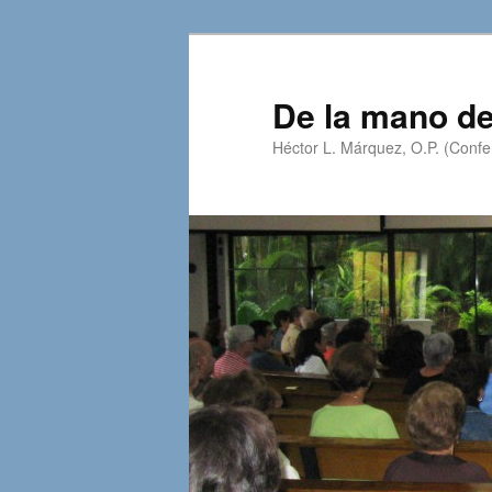
Skip
Skip
to
to
primary
secondary
De la mano de
content
content
Héctor L. Márquez, O.P. (Confer