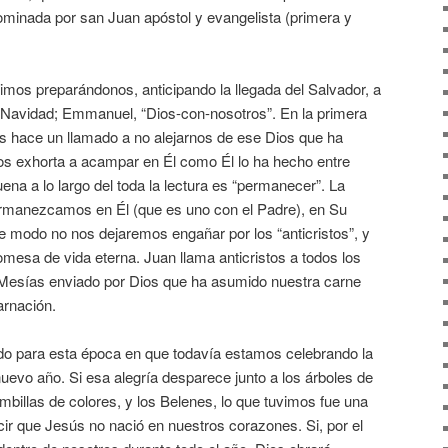
ominada por san Juan apóstol y evangelista (primera y
imos preparándonos, anticipando la llegada del Salvador, a
 Navidad; Emmanuel, “Dios-con-nosotros”. En la primera
os hace un llamado a no alejarnos de ese Dios que ha
s exhorta a acampar en Él como Él lo ha hecho entre
ena a lo largo del toda la lectura es “permanecer”. La
ermanezcamos en Él (que es uno con el Padre), en Su
e modo no nos dejaremos engañar por los “anticristos”, y
esa de vida eterna. Juan llama anticristos a todos los
 Mesías enviado por Dios que ha asumido nuestra carne
arnación.
do para esta época en que todavía estamos celebrando la
evo año. Si esa alegría desparece junto a los árboles de
ombillas de colores, y los Belenes, lo que tuvimos fue una
ecir que Jesús no nació en nuestros corazones. Si, por el