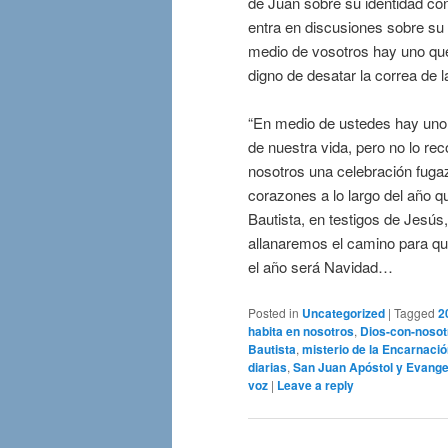
de Juan sobre su identidad con
entra en discusiones sobre su 
medio de vosotros hay uno que
digno de desatar la correa de l
“En medio de ustedes hay uno 
de nuestra vida, pero no lo r
nosotros una celebración fuga
corazones a lo largo del año q
Bautista, en testigos de Jesús,
allanaremos el camino para qu
el año será Navidad…
Posted in
Uncategorized
|
Tagged
2
habita en nosotros
,
Dios-con-nosot
Bautista
,
misterio de la Encarnaci
diarias
,
San Juan Apóstol y Evange
voz
|
Leave a reply