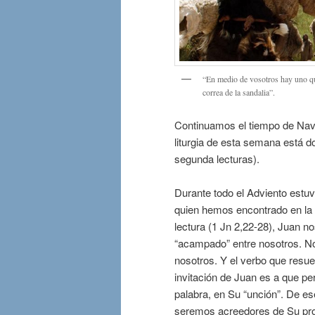
“En medio de vosotros hay uno que
correa de la sandalia”.
Continuamos el tiempo de Navid
liturgia de esta semana está d
segunda lecturas).
Durante todo el Adviento estuv
quien hemos encontrado en la
lectura (1 Jn 2,22-28), Juan n
“acampado” entre nosotros. No
nosotros. Y el verbo que resue
invitación de Juan es a que p
palabra, en Su “unción”. De es
seremos acreedores de Su prom