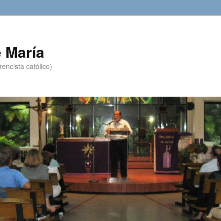
 María
encista católico)