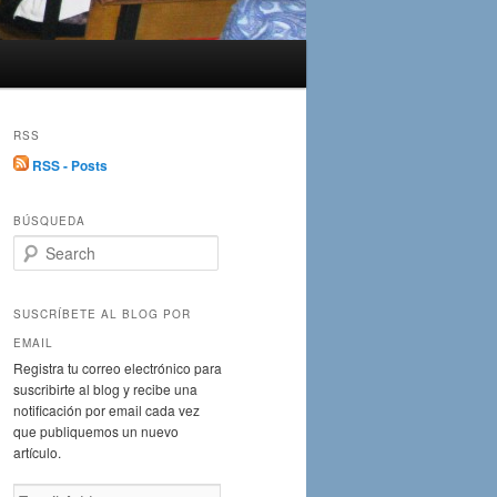
RSS
RSS - Posts
BÚSQUEDA
S
e
a
r
SUSCRÍBETE AL BLOG POR
c
EMAIL
h
Registra tu correo electrónico para
suscribirte al blog y recibe una
notificación por email cada vez
que publiquemos un nuevo
artículo.
Email