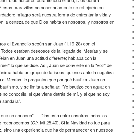
 dentro de nosotros durante todo el año, Dios obrará
Y esas maravillas no necesariamente se reflejarán en
rdadero milagro será nuestra forma de enfrentar la vida y
on la certeza de que Dios habita en nosotros, y nosotros en
os el Evangelio según san Juan (1,19-28) con el
. Todos estaban deseosos de la llegada del Mesías y se
eían en Juan una actitud diferente; hablaba con la
reer” lo que se dice. Así, Juan se convierte en la “voz” de
nónima había un grupo de fariseos, quienes ante la negativa
 el Mesías, le preguntan que por qué bautiza. Juan no
bautismo, y se limita a señalar: “Yo bautizo con agua; en
 no conocéis, el que viene detrás de mí, y al que no soy
a sandalia”.
que no conocen” … Dios está entre nosotros todos los
 lo reconocemos (
Cfr.
Mt 25,40). Si la Navidad no fue para
z, sino una experiencia que ha de permanecer en nuestros