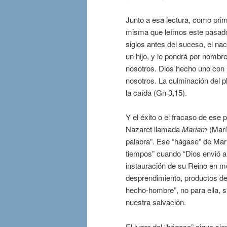
Junto a esa lectura, como prime
misma que leímos este pasado d
siglos antes del suceso, el nac
un hijo, y le pondrá por nombr
nosotros. Dios hecho uno con
nosotros. La culminación del 
la caída (Gn 3,15).
Y el éxito o el fracaso de ese
Nazaret llamada
Mariam
(Marí
palabra”. Ese “hágase” de María
tiempos” cuando “Dios envió a 
instauración de su Reino en m
desprendimiento, productos de l
hecho-hombre”, no para ella, s
nuestra salvación.
El lugar del “hágase” sigue sie