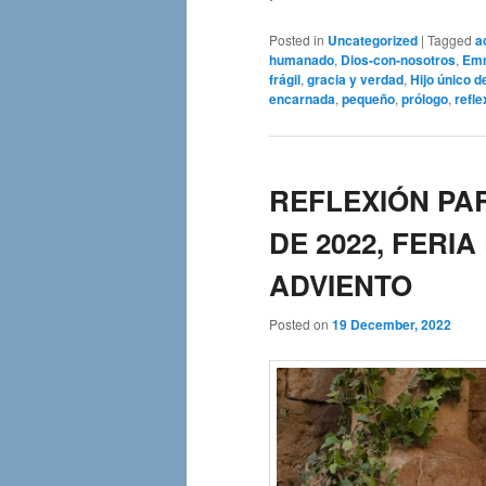
Posted in
Uncategorized
|
Tagged
a
humanado
,
Dios-con-nosotros
,
Em
frágil
,
gracia y verdad
,
Hijo único d
encarnada
,
pequeño
,
prólogo
,
refle
REFLEXIÓN PAR
DE 2022, FERIA
ADVIENTO
Posted on
19 December, 2022