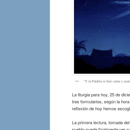
“Y la Palabra se hizo carne y aca
La liturgia para hoy, 25 de di
tres formularios, según la hor
reflexión de hoy hemos escogid
La primera lectura, tomada del 
pueblo puede finalmente ver ca