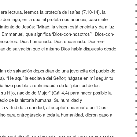
ra lectura, leemos la profecía de Isaías (7,10-14). la
omingo, en la cual el profeta nos anuncia, casi siete
imiento de Jesús: “Mirad: la virgen está encinta y da a luz
e Emmanuel, que significa ‘Dios-con-nosotros’”. Dios-con-
 nosotros. Dios humanado. Dios encarnado. Dios-en-
plan de salvación que el mismo Dios había dispuesto desde
 plan de salvación dependían de una jovencita del pueblo de
a). “He aquí la esclava del Señor; hágase en mí según tu
 hizo posible la culminación de la “plenitud de los
su Hijo, nacido de Mujer” (Gál 4,4) para hacer posible la
edio de la historia humana. Su humildad y
a virtud de la caridad, al aceptar encarnar a un “Dios-
ino para entregárselo a toda la humanidad, dieron paso a
ndo aquí, “hoy”, en el mundo, que es el lugar en que todos