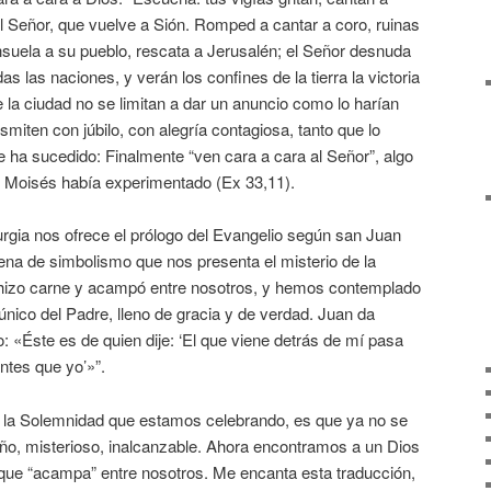
l Señor, que vuelve a Sión. Romped a cantar a coro, ruinas
nsuela a su pueblo, rescata a Jerusalén; el Señor desnuda
as las naciones, y verán los confines de la tierra la victoria
e la ciudad no se limitan a dar un anuncio como lo harían
nsmiten con júbilo, con alegría contagiosa, tanto que lo
e ha sucedido: Finalmente “ven cara a cara al Señor”, algo
 Moisés había experimentado (Ex 33,11).
turgia nos ofrece el prólogo del Evangelio según san Juan
llena de simbolismo que nos presenta el misterio de la
 hizo carne y acampó entre nosotros, y hemos contemplado
o único del Padre, lleno de gracia y de verdad. Juan da
do: «Éste es de quien dije: ‘El que viene detrás de mí pasa
ntes que yo’»”.
y la Solemnidad que estamos celebrando, es que ya no se
raño, misterioso, inalcanzable. Ahora encontramos a un Dios
que “acampa” entre nosotros. Me encanta esta traducción,