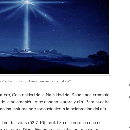
mpó entre nosotros, y hemos contemplado su gloria”.
ciembre, Solemnidad de la Natividad del Señor, nos presenta
a de la celebración: medianoche, aurora y día. Para nuestra
o las lecturas correspondientes a la celebración del día.
libro de Isaías (52,7-10), profetiza el tiempo en que el
ra a cara a Dios: “Escucha: tus vigías gritan, cantan a