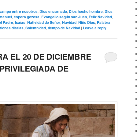
campó entre nosotros
,
Dios encarnado
,
Dios hecho hombre
,
Dios
manuel
,
espera gozosa
,
Evangelio según san Juan
,
Feliz Navidad
,
el Padre
,
Isaías
,
Natividad de Señor
,
Navidad
,
Niño Dios
,
Palabra
xiones diarias
,
Solemnidad
,
tiempo de Navidad
|
Leave a reply
A EL 20 DE DICIEMBRE
 PRIVILEGIADA DE