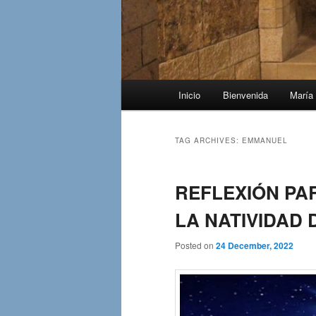
Main
Inicio
Bienvenida
María 
menu
TAG ARCHIVES:
EMMANUEL
REFLEXIÓN PA
LA NATIVIDAD 
Posted on
24 December, 2022