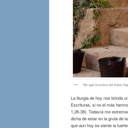
“He aquí la esclava del Señor; há
La liturgia de hoy nos brinda
Escrituras, si no el más herm
1,26-38). Todavía me estremec
dicha de estar en la gruta de 
que aún hoy se siente la fuerte