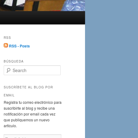
RSS
RSS - Posts
BÚSQUEDA
S
e
a
r
SUSCRÍBETE AL BLOG POR
c
EMAIL
h
Registra tu correo electrónico para
suscribirte al blog y recibe una
notificación por email cada vez
que publiquemos un nuevo
artículo.
Email