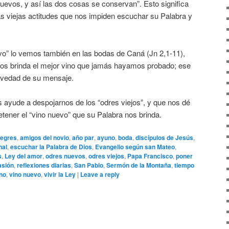
uevos, y así las dos cosas se conservan”. Esto significa
as viejas actitudes que nos impiden escuchar su Palabra y
vo” lo vemos también en las bodas de Caná (Jn 2,1-11),
nos brinda el mejor vino que jamás hayamos probado; ese
ovedad de su mensaje.
 ayude a despojarnos de los “odres viejos”, y que nos dé
etener el “vino nuevo” que su Palabra nos brinda.
legres
,
amigos del novio
,
año par
,
ayuno
,
boda
,
discípulos de Jesús
,
nal
,
escuchar la Palabra de Dios
,
Evangelio según san Mateo
,
s
,
Ley del amor
,
odres nuevos
,
odres viejos
,
Papa Francisco
,
poner
asión
,
reflexiones diarias
,
San Pablo
,
Sermón de la Montaña
,
tiempo
ano
,
vino nuevo
,
vivir la Ley
|
Leave a reply