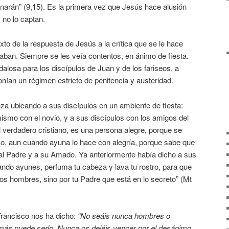
unarán” (9,15). Es la primera vez que Jesús hace alusión
 no lo captan.
xto de la respuesta de Jesús a la crítica que se le hace
aban. Siempre se les veía contentos, en ánimo de fiesta.
losa para los discípulos de Juan y de los fariseos, a
ían un régimen estricto de penitencia y austeridad.
a ubicando a sus discípulos en un ambiente de fiesta:
ismo con el novio, y a sus discípulos con los amigos del
el verdadero cristiano, es una persona alegre, porque se
o, aun cuando ayuna lo hace con alegría, porque sabe que
l Padre y a su Amado. Ya anteriormente había dicho a sus
ando ayunes, perfuma tu cabeza y lava tu rostro, para que
os hombres, sino por tu Padre que está en lo secreto” (Mt
 Francisco nos ha dicho:
“No seáis nunca hombres o
jamás puede serlo. Nunca os dejéis vencer por el desánimo.