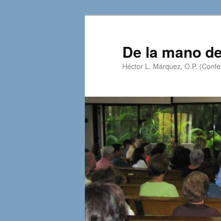
Skip
Skip
to
to
primary
secondary
De la mano de
content
content
Héctor L. Márquez, O.P. (Confer