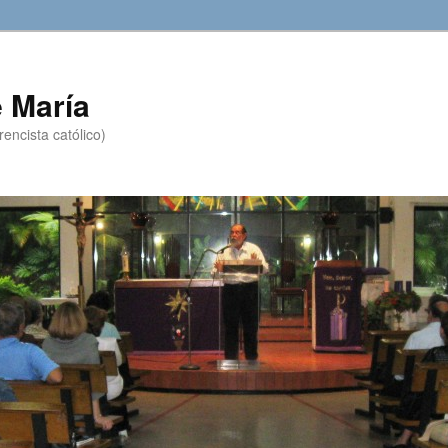
 María
encista católico)