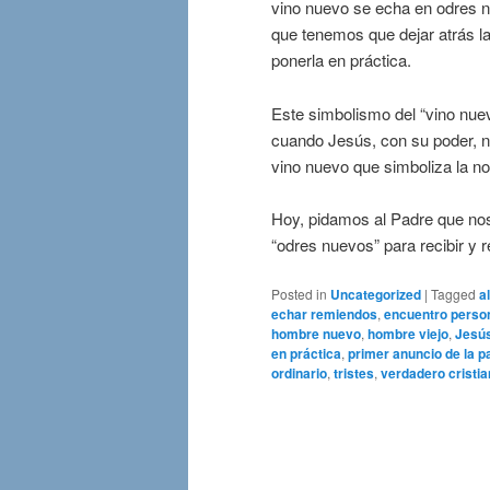
vino nuevo se echa en odres n
que tenemos que dejar atrás l
ponerla en práctica.
Este simbolismo del “vino nue
cuando Jesús, con su poder, 
vino nuevo que simboliza la n
Hoy, pidamos al Padre que nos
“odres nuevos” para recibir y r
Posted in
Uncategorized
|
Tagged
a
echar remiendos
,
encuentro perso
hombre nuevo
,
hombre viejo
,
Jesú
en práctica
,
primer anuncio de la p
ordinario
,
tristes
,
verdadero cristi