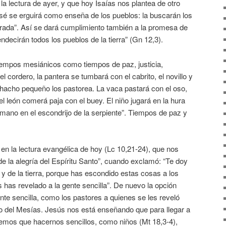
la lectura de ayer, y que hoy Isaías nos plantea de otro
esé se erguirá como enseña de los pueblos: la buscarán los
orada”. Así se dará cumplimiento también a la promesa de
ndecirán todos los pueblos de la tierra” (Gn 12,3).
tiempos mesiánicos como tiempos de paz, justicia,
el cordero, la pantera se tumbará con el cabrito, el novillo y
chacho pequeño los pastorea. La vaca pastará con el oso,
l león comerá paja con el buey. El niño jugará en la hura
a mano en el escondrijo de la serpiente”. Tiempos de paz y
 en la lectura evangélica de hoy (Lc 10,21-24), que nos
e la alegría del Espíritu Santo”, cuando exclamó: “Te doy
 y de la tierra, porque has escondido estas cosas a los
s has revelado a la gente sencilla”. De nuevo la opción
ente sencilla, como los pastores a quienes se les reveló
to del Mesías. Jesús nos está enseñando que para llegar a
enemos que hacernos sencillos, como niños (Mt 18,3-4),