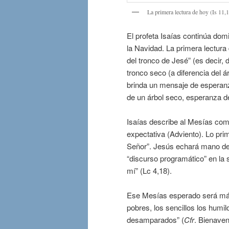
La primera lectura de hoy (Is 11,
El profeta Isaías continúa dom
la Navidad. La primera lectura
del tronco de Jesé” (es decir, 
tronco seco (a diferencia del á
brinda un mensaje de esperanza
de un árbol seco, esperanza de
Isaías describe al Mesías como
expectativa (Adviento). Lo prim
Señor”. Jesús echará mano de 
“discurso programático” en la 
mí” (Lc 4,18).
Ese Mesías esperado será más
pobres, los sencillos los humild
desamparados” (
Cfr
. Bienaven