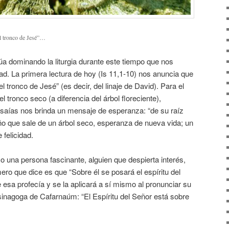
el tronco de Jesé”…
núa dominando la liturgia durante este tiempo que nos
ad. La primera lectura de hoy (Is 11,1-10) nos anuncia que
l tronco de Jesé” (es decir, del linaje de David). Para el
l tronco seco (a diferencia del árbol floreciente),
Isaías nos brinda un mensaje de esperanza: “de su raíz
ño que sale de un árbol seco, esperanza de nueva vida; un
 felicidad.
 una persona fascinante, alguien que despierta interés,
ero que dice es que “Sobre él se posará el espíritu del
esa profecía y se la aplicará a sí mismo al pronunciar su
sinagoga de Cafarnaúm: “El Espíritu del Señor está sobre