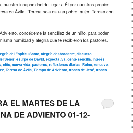
, nuestra incapacidad de llegar a Él por nuestros propios
esa de Ávila: “Teresa sola es una pobre mujer; Teresa con
Adviento, concédeme la sencillez de un niño, para poder
 misma humildad y alegría que te recibieron los pastores.
legría del Espíritu Santo
,
alegría desbordante
,
discurso
del Señor
,
estirpe de David
,
expectativa
,
gente sencilla
,
interés
,
s
,
niño
,
nueva vida
,
pastores
,
reflexiones diarias
,
Reino
,
renuevo
,
lez
,
Teresa de Ávila
,
Tiempo de Adviento
,
tronco de Jesé
,
tronco
RA EL MARTES DE LA
A DE ADVIENTO 01-12-