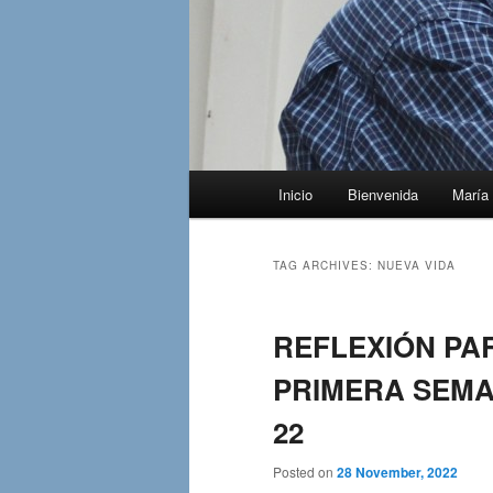
Main
Inicio
Bienvenida
María 
menu
TAG ARCHIVES:
NUEVA VIDA
REFLEXIÓN PA
PRIMERA SEMAN
22
Posted on
28 November, 2022