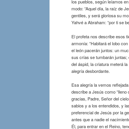
los pueblos, según leíamos en 
modo: “Aquel día, la raíz de J
gentiles, y será gloriosa su m
Yahvé a Abraham: “por ti se be
El profeta nos describe esos 
armonía: “Habitará el lobo con 
el león pacerán juntos: un mu
sus crías se tumbarán juntas; e
del áspid, la criatura meterá l
alegría desbordante.
Esa alegría la vemos reflejada
describe a Jesús como “lleno d
gracias, Padre, Señor del cielo
sabios y a los entendidos, y la
preferencial de Jesús por la g
antes que a nadie el nacimien
Él, para entrar en el Reino, t