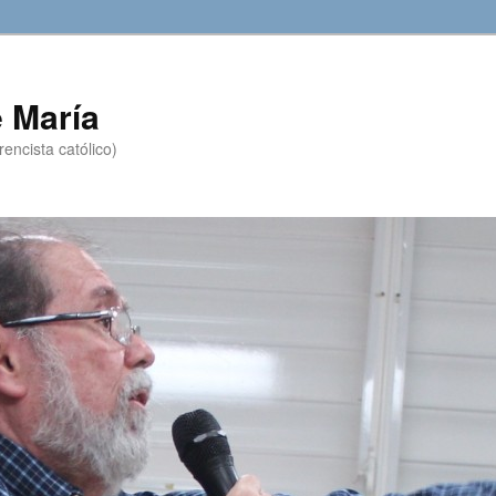
 María
encista católico)