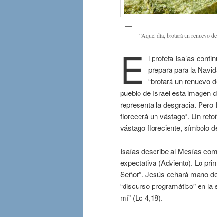
“Aquel día, brotará un renuevo d
E
l profeta Isaías conti
prepara para la Navid
“brotará un renuevo de
pueblo de Israel esta imagen de
representa la desgracia. Pero 
florecerá un vástago”. Un reto
vástago floreciente, símbolo de
Isaías describe al Mesías como
expectativa (Adviento). Lo prim
Señor”. Jesús echará mano de 
“discurso programático” en la 
mí” (Lc 4,18).