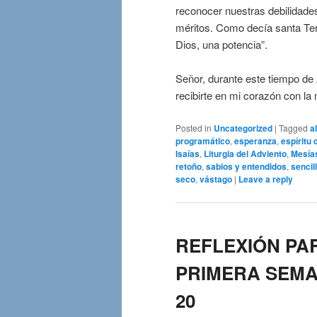
reconocer nuestras debilidades
méritos. Como decía santa Ter
Dios, una potencia”.
Señor, durante este tiempo de 
recibirte en mi corazón con la
Posted in
Uncategorized
|
Tagged
a
programático
,
esperanza
,
espíritu 
Isaías
,
Liturgia del Adviento
,
Mesía
retoño
,
sabios y entendidos
,
sencil
seco
,
vástago
|
Leave a reply
REFLEXIÓN PA
PRIMERA SEMAN
20