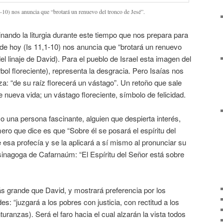
1-10) nos anuncia que “brotará un renuevo del tronco de Jesé”.
inando la liturgia durante este tiempo que nos prepara para
 de hoy (Is 11,1-10) nos anuncia que “brotará un renuevo
del linaje de David). Para el pueblo de Israel esta imagen del
rbol floreciente), representa la desgracia. Pero Isaías nos
: “de su raíz florecerá un vástago”. Un retoño que sale
 nueva vida; un vástago floreciente, símbolo de felicidad.
 una persona fascinante, alguien que despierta interés,
ero que dice es que “Sobre él se posará el espíritu del
esa profecía y se la aplicará a sí mismo al pronunciar su
sinagoga de Cafarnaúm: “El Espíritu del Señor está sobre
 grande que David, y mostrará preferencia por los
es: “juzgará a los pobres con justicia, con rectitud a los
turanzas). Será el faro hacia el cual alzarán la vista todos