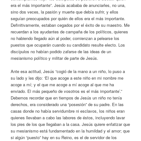
era el más importante”. Jesús acababa de anunciarles, no una,
sino dos veces, la pasión y muerte que debía sufrir, y ellos
seguían preocupados por quién de ellos era el más importante.
Definitivamente, estaban cegados por el éxito de su maestro. Me
recuerdan a los ayudantes de campaña de los políticos, quienes
no habiendo llegado aún al poder, comienzan a pelearse los
puestos que ocuparán cuando su candidato resulte electo. Los
discípulos no habían podido zafarse de las ideas de un
mesianismo político y militar de parte de Jesús.
Ante esa actitud, Jesús “cogió de la mano a un niño, lo puso a
su lado y les dijo: ‘El que acoge a este niño en mi nombre me
acoge a mí; y el que me acoge a mí acoge al que me ha
enviado. El más pequeño de vosotros es el más importante’.”
Debemos recordar que en tiempos de Jesús un niño no tenía
derechos, era considerado una “posesión” de su padre. En las
casas donde no había servidumbre ni esclavos, los niños eran
quienes llevaban a cabo las labores de éstos, incluyendo lavar
los pies de los que llegaban a la casa. Jesús quiere enfatizar que
su mesianismo está fundamentado en la humildad y el amor; que
si algún “puesto” hay en su Reino, es el de servidor de los