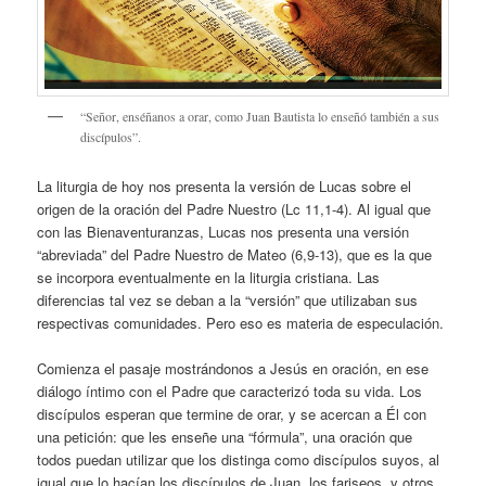
“Señor, enséñanos a orar, como Juan Bautista lo enseñó también a sus
discípulos”.
La liturgia de hoy nos presenta la versión de Lucas sobre el
origen de la oración del Padre Nuestro (Lc 11,1-4). Al igual que
con las Bienaventuranzas, Lucas nos presenta una versión
“abreviada” del Padre Nuestro de Mateo (6,9-13), que es la que
se incorpora eventualmente en la liturgia cristiana. Las
diferencias tal vez se deban a la “versión” que utilizaban sus
respectivas comunidades. Pero eso es materia de especulación.
Comienza el pasaje mostrándonos a Jesús en oración, en ese
diálogo íntimo con el Padre que caracterizó toda su vida. Los
discípulos esperan que termine de orar, y se acercan a Él con
una petición: que les enseñe una “fórmula”, una oración que
todos puedan utilizar que los distinga como discípulos suyos, al
igual que lo hacían los discípulos de Juan, los fariseos, y otros