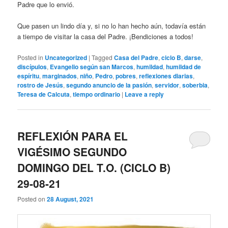
Padre que lo envió.
Que pasen un lindo día y, si no lo han hecho aún, todavía están
a tiempo de visitar la casa del Padre. ¡Bendiciones a todos!
Posted in
Uncategorized
|
Tagged
Casa del Padre
,
ciclo B
,
darse
,
discípulos
,
Evangelio según san Marcos
,
humildad
,
humildad de
espíritu
,
marginados
,
niño
,
Pedro
,
pobres
,
reflexiones diarias
,
rostro de Jesús
,
segundo anuncio de la pasión
,
servidor
,
soberbia
,
Teresa de Calcuta
,
tiempo ordinario
|
Leave a reply
REFLEXIÓN PARA EL
VIGÉSIMO SEGUNDO
DOMINGO DEL T.O. (CICLO B)
29-08-21
Posted on
28 August, 2021