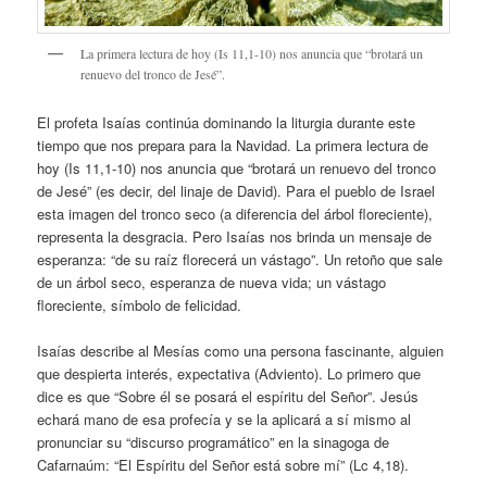
La primera lectura de hoy (Is 11,1-10) nos anuncia que “brotará un
renuevo del tronco de Jesé”.
El profeta Isaías continúa dominando la liturgia durante este
tiempo que nos prepara para la Navidad. La primera lectura de
hoy (Is 11,1-10) nos anuncia que “brotará un renuevo del tronco
de Jesé” (es decir, del linaje de David). Para el pueblo de Israel
esta imagen del tronco seco (a diferencia del árbol floreciente),
representa la desgracia. Pero Isaías nos brinda un mensaje de
esperanza: “de su raíz florecerá un vástago”. Un retoño que sale
de un árbol seco, esperanza de nueva vida; un vástago
floreciente, símbolo de felicidad.
Isaías describe al Mesías como una persona fascinante, alguien
que despierta interés, expectativa (Adviento). Lo primero que
dice es que “Sobre él se posará el espíritu del Señor”. Jesús
echará mano de esa profecía y se la aplicará a sí mismo al
pronunciar su “discurso programático” en la sinagoga de
Cafarnaúm: “El Espíritu del Señor está sobre mí” (Lc 4,18).