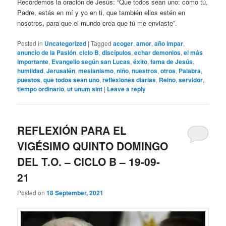
Recordemos la oración de Jesús: “Que todos sean uno: como tú,
Padre, estás en mí y yo en ti, que también ellos estén en
nosotros, para que el mundo crea que tú me enviaste”.
Posted in
Uncategorized
|
Tagged
acoger
,
amor
,
año impar
,
anuncio de la Pasión
,
ciclo B
,
discípulos
,
echar demonios
,
el más
importante
,
Evangelio según san Lucas
,
éxito
,
fama de Jesús
,
humildad
,
Jerusalén
,
mesianismo
,
niño
,
nuestros
,
otros
,
Palabra
,
puestos
,
que todos sean uno
,
reflexiones diarias
,
Reino
,
servidor
,
tiempo ordinario
,
ut unum sint
|
Leave a reply
REFLEXIÓN PARA EL
VIGÉSIMO QUINTO DOMINGO
DEL T.O. – CICLO B – 19-09-
21
Posted on
18 September, 2021