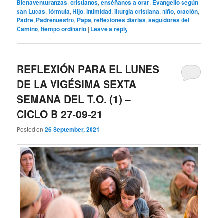
Bienaventuranzas
,
cristianos
,
enséñanos a orar
,
Evangelio según
san Lucas
,
fórmula
,
Hijo
,
intimidad
,
liturgia cristiana
,
niño
,
oración
,
Padre
,
Padrenuestro
,
Papa
,
reflexiones diarias
,
seguidores del
Camino
,
tiempo ordinario
|
Leave a reply
REFLEXIÓN PARA EL LUNES
DE LA VIGÉSIMA SEXTA
SEMANA DEL T.O. (1) –
CICLO B 27-09-21
Posted on
26 September, 2021