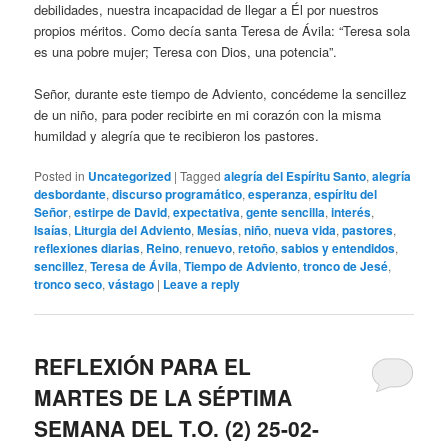
debilidades, nuestra incapacidad de llegar a Él por nuestros
propios méritos. Como decía santa Teresa de Ávila: “Teresa sola
es una pobre mujer; Teresa con Dios, una potencia”.
Señor, durante este tiempo de Adviento, concédeme la sencillez
de un niño, para poder recibirte en mi corazón con la misma
humildad y alegría que te recibieron los pastores.
Posted in
Uncategorized
|
Tagged
alegría del Espíritu Santo
,
alegría
desbordante
,
discurso programático
,
esperanza
,
espíritu del
Señor
,
estirpe de David
,
expectativa
,
gente sencilla
,
interés
,
Isaías
,
Liturgia del Adviento
,
Mesías
,
niño
,
nueva vida
,
pastores
,
reflexiones diarias
,
Reino
,
renuevo
,
retoño
,
sabios y entendidos
,
sencillez
,
Teresa de Ávila
,
Tiempo de Adviento
,
tronco de Jesé
,
tronco seco
,
vástago
|
Leave a reply
REFLEXIÓN PARA EL
MARTES DE LA SÉPTIMA
SEMANA DEL T.O. (2) 25-02-