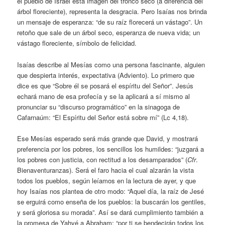
el pueblo de Israel esta imagen del tronco seco (a diferencia del
árbol floreciente), representa la desgracia. Pero Isaías nos brinda
un mensaje de esperanza: “de su raíz florecerá un vástago”. Un
retoño que sale de un árbol seco, esperanza de nueva vida; un
vástago floreciente, símbolo de felicidad.
Isaías describe al Mesías como una persona fascinante, alguien
que despierta interés, expectativa (Adviento). Lo primero que
dice es que “Sobre él se posará el espíritu del Señor”. Jesús
echará mano de esa profecía y se la aplicará a sí mismo al
pronunciar su “discurso programático” en la sinagoga de
Cafarnaúm: “El Espíritu del Señor está sobre mí” (Lc 4,18).
Ese Mesías esperado será más grande que David, y mostrará
preferencia por los pobres, los sencillos los humildes: “juzgará a
los pobres con justicia, con rectitud a los desamparados” (
Cfr
.
Bienaventuranzas). Será el faro hacia el cual alzarán la vista
todos los pueblos, según leíamos en la lectura de ayer, y que
hoy Isaías nos plantea de otro modo: “Aquel día, la raíz de Jesé
se erguirá como enseña de los pueblos: la buscarán los gentiles,
y será gloriosa su morada”. Así se dará cumplimiento también a
la promesa de Yahvé a Abraham: “por ti se bendecirán todos los