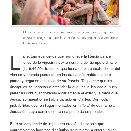
“El que acoge a este niño en mi nombre me acoge a mí; y el que me
acoge a mí acoge al que me ha enviado. El más pequeño de vosotros es
el más importante”.
L
a lectura evangélica que nos ofrece la liturgia para el
lunes de la vigésima sexta semana del tiempo ordinario
(Lc 9,46-50), tenemos que leerla en el contexto de las del
viernes y sábado pasados, en las que Jesús había hecho el
primer y segundo anuncios de su Pasión. Tal parece que los
discípulos se negaban a entender lo que Jesús les decía, pues
preferían continuar gozando vicariamente el éxito y la fama que
Jesús, su maestro, se había ganado en Galilea. Con toda
probabilidad querían llegar montados en la “ola” de esa fama a
Jerusalén, cuyo camino estaban a punto de emprender.
Esto se desprende de la primera oración del pasaje que
contemplamos hoy: “los discípulos se pusieron a discutir quién