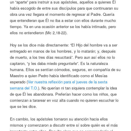
un “aparte” para instruir a sus apóstoles, aquellos a quienes Él
había escogido de entre sus discípulos para que continuaran su
obra una vez llegara el momento de regresar al Padre. Quería
que entendieran que Él no iba a estar con ellos durante mucho
tiempo. Ya en una ocasión anterior se los había intimado, pero
ellos no entendieron (Mc 2,18-22).
Hoy se los dice más directamente: “El Hijo del hombre va a ser
entregado en manos de los hombres, y lo matarán; y, después
de muerto, a los tres días resucitará”. Pero aun así ellos no lo
captaron, “y les daba miedo preguntarle”. Es la naturaleza
humana. Ellos se sentían cómodos, seguros, en compañía de su
Maestro a quien Pedro había identificado como el Mesías
esperado (
Ver nuestra reflexión para el jueves de la sexta
semana del T.O.
). No querían ni tan siquiera contemplar la idea
de que Él les abandonara. Preferían hacer como los niños, que
comienzan a tararear en voz alta cuando no quieren escuchar lo
que se les dice.
En cambio, los apóstoles tornaron su atención hacia ellos
mismos y comenzaron a discutir entre sí sobre quién es el más