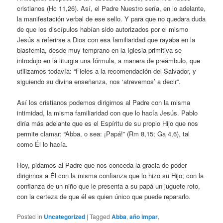
cristianos (Hc 11,26). Así, el Padre Nuestro sería, en lo adelante,
la manifestación verbal de ese sello. Y para que no quedara duda
de que los discípulos habían sido autorizados por el mismo
Jesús a referirse a Dios con esa familiaridad que rayaba en la
blasfemia, desde muy temprano en la Iglesia primitiva se
introdujo en la liturgia una fórmula, a manera de preámbulo, que
utilizamos todavía: “Fieles a la recomendación del Salvador, y
siguiendo su divina enseñanza, nos ‘atrevemos’ a decir”.
Así los cristianos podemos dirigirnos al Padre con la misma
intimidad, la misma familiaridad con que lo hacía Jesús. Pablo
diría más adelante que es el Espíritu de su propio Hijo que nos
permite clamar: “Abba, o sea: ¡Papá!” (Rm 8,15; Ga 4,6), tal
como Él lo hacía.
Hoy, pidamos al Padre que nos conceda la gracia de poder
dirigirnos a Él con la misma confianza que lo hizo su Hijo; con la
confianza de un niño que le presenta a su papá un juguete roto,
con la certeza de que él es quien único que puede repararlo.
Posted in
Uncategorized
|
Tagged
Abba
,
año impar
,