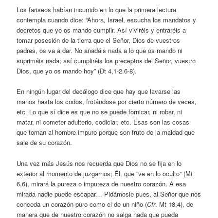
Los fariseos habían incurrido en lo que la primera lectura
contempla cuando dice: “Ahora, Israel, escucha los mandatos y
decretos que yo os mando cumplir. Así viviréis y entraréis a
tomar posesión de la tierra que el Señor, Dios de vuestros
padres, os va a dar. No añadáis nada a lo que os mando ni
suprimáis nada; así cumpliréis los preceptos del Señor, vuestro
Dios, que yo os mando hoy” (Dt 4,1-2.6-8).
En ningún lugar del decálogo dice que hay que lavarse las
manos hasta los codos, frotándose por cierto número de veces,
etc. Lo que sí dice es que no se puede fornicar, ni robar, ni
matar, ni cometer adulterio, codiciar, etc. Esas son las cosas
que tornan al hombre impuro porque son fruto de la maldad que
sale de su corazón.
Una vez más Jesús nos recuerda que Dios no se fija en lo
exterior al momento de juzgarnos; Él, que “ve en lo oculto” (Mt
6,6), mirará la pureza o impureza de nuestro corazón. A esa
mirada nadie puede escapar… Pidámosle pues, al Señor que nos
conceda un corazón puro como el de un niño (
Cfr
. Mt 18,4), de
manera que de nuestro corazón no salga nada que pueda