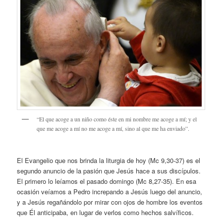
“El que acoge a un niño como éste en mi nombre me acoge a mí; y el
que me acoge a mí no me acoge a mí, sino al que me ha enviado”.
El Evangelio que nos brinda la liturgia de hoy (Mc 9,30-37) es el
segundo anuncio de la pasión que Jesús hace a sus discípulos.
El primero lo leíamos el pasado domingo (Mc 8,27-35). En esa
ocasión veíamos a Pedro increpando a Jesús luego del anuncio,
y a Jesús regañándolo por mirar con ojos de hombre los eventos
que Él anticipaba, en lugar de verlos como hechos salvíficos.