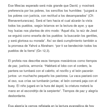
Ese Mesías esperado será más grande que David, y mostrará
preferencia por los pobres, los sencillos los humildes: “juzgará a
los pobres con justicia, con rectitud a los desamparados” (
Cfr
.
Bienaventuranzas). Será el faro hacia el cual alzarán la vista
todos los pueblos, según leíamos en la lectura de ayer, y que
hoy Isaías nos plantea de otro modo: “Aquel día, la raíz de Jesé
se erguirá como enseña de los pueblos: la buscarán los gentiles,
y será gloriosa su morada”. Así se dará cumplimiento también a
la promesa de Yahvé a Abraham: “por ti se bendecirán todos los
pueblos de la tierra” (Gn 12,3).
El profeta nos describe esos tiempos mesiánicos como tiempos
de paz, justicia, armonía: “Habitará el lobo con el cordero, la
pantera se tumbará con el cabrito, el novillo y el león pacerán
juntos: un muchacho pequeño los pastorea. La vaca pastará con
el oso, sus crías se tumbarán juntas; el león comerá paja con el
buey. El niño jugará en la hura del áspid, la criatura meterá la
mano en el escondrijo de la serpiente”. Tiempos de paz y alegría
desbordante.
Esa alegría la vemos reflejada en la lectura evangélica de hoy