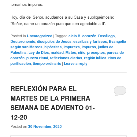
tornarnos impuros.
Hoy, día del Señor, acudamos a su Casa y supliquémosle:
“Señor, dame un corazón puro que sea agradable a ti”.
Posted in
Uncategorized
|
Tagged
ciclo B
,
corazón
,
Decálogo
,
Deuteronomio
,
discípulos de Jesús
,
escribas y fariseos
,
Evangelio
según san Marcos
,
hipócritas
,
impureza
,
impuros
,
judíos de
Palestina
,
Ley de Dios
,
maldad
,
Mateo
,
niño
,
preceptos
,
pureza de
corazón
,
pureza ritual
,
reflexiones diarias
,
región itálica
,
ritos de
purificación
,
tiempo ordinario
|
Leave a reply
REFLEXIÓN PARA EL
MARTES DE LA PRIMERA
SEMANA DE ADVIENTO 01-
12-20
Posted on
30 November, 2020