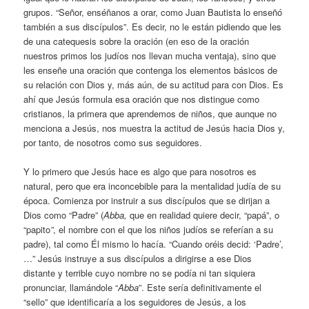
grupos. “Señor, enséñanos a orar, como Juan Bautista lo enseñó
también a sus discípulos”. Es decir, no le están pidiendo que les
de una catequesis sobre la oración (en eso de la oración
nuestros primos los judíos nos llevan mucha ventaja), sino que
les enseñe una oración que contenga los elementos básicos de
su relación con Dios y, más aún, de su actitud para con Dios. Es
ahí que Jesús formula esa oración que nos distingue como
cristianos, la primera que aprendemos de niños, que aunque no
menciona a Jesús, nos muestra la actitud de Jesús hacia Dios y,
por tanto, de nosotros como sus seguidores.
Y lo primero que Jesús hace es algo que para nosotros es
natural, pero que era inconcebible para la mentalidad judía de su
época. Comienza por instruir a sus discípulos que se dirijan a
Dios como “Padre” (
Abba,
que en realidad quiere decir, “papá”, o
“papito
”
, el nombre con el que los niños judíos se referían a su
padre), tal como Él mismo lo hacía. “Cuando oréis decid: ‘Padre’,
…” Jesús instruye a sus discípulos a dirigirse a ese Dios
distante y terrible cuyo nombre no se podía ni tan siquiera
pronunciar, llamándole “
Abba
”. Este sería definitivamente el
“sello” que identificaría a los seguidores de Jesús, a los