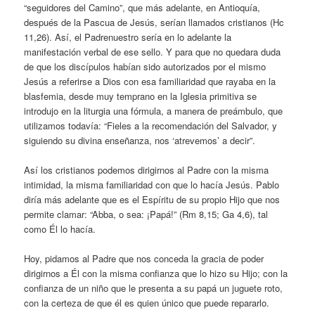
“seguidores del Camino”, que más adelante, en Antioquía,
después de la Pascua de Jesús, serían llamados cristianos (Hc
11,26). Así, el Padrenuestro sería en lo adelante la
manifestación verbal de ese sello. Y para que no quedara duda
de que los discípulos habían sido autorizados por el mismo
Jesús a referirse a Dios con esa familiaridad que rayaba en la
blasfemia, desde muy temprano en la Iglesia primitiva se
introdujo en la liturgia una fórmula, a manera de preámbulo, que
utilizamos todavía: “Fieles a la recomendación del Salvador, y
siguiendo su divina enseñanza, nos ‘atrevemos’ a decir”.
Así los cristianos podemos dirigirnos al Padre con la misma
intimidad, la misma familiaridad con que lo hacía Jesús. Pablo
diría más adelante que es el Espíritu de su propio Hijo que nos
permite clamar: “Abba, o sea: ¡Papá!” (Rm 8,15; Ga 4,6), tal
como Él lo hacía.
Hoy, pidamos al Padre que nos conceda la gracia de poder
dirigirnos a Él con la misma confianza que lo hizo su Hijo; con la
confianza de un niño que le presenta a su papá un juguete roto,
con la certeza de que él es quien único que puede repararlo.