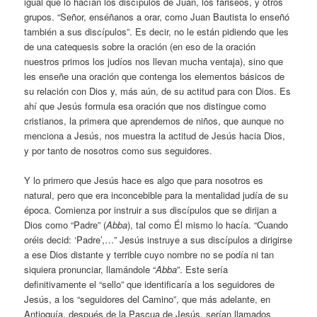
igual que lo hacían los discípulos de Juan, los fariseos, y otros
grupos. “Señor, enséñanos a orar, como Juan Bautista lo enseñó
también a sus discípulos”. Es decir, no le están pidiendo que les
de una catequesis sobre la oración (en eso de la oración
nuestros primos los judíos nos llevan mucha ventaja), sino que
les enseñe una oración que contenga los elementos básicos de
su relación con Dios y, más aún, de su actitud para con Dios. Es
ahí que Jesús formula esa oración que nos distingue como
cristianos, la primera que aprendemos de niños, que aunque no
menciona a Jesús, nos muestra la actitud de Jesús hacia Dios,
y por tanto de nosotros como sus seguidores.
Y lo primero que Jesús hace es algo que para nosotros es
natural, pero que era inconcebible para la mentalidad judía de su
época. Comienza por instruir a sus discípulos que se dirijan a
Dios como “Padre” (
Abba
), tal como Él mismo lo hacía. “Cuando
oréis decid: ‘Padre’,…” Jesús instruye a sus discípulos a dirigirse
a ese Dios distante y terrible cuyo nombre no se podía ni tan
siquiera pronunciar, llamándole “
Abba
”. Este sería
definitivamente el “sello” que identificaría a los seguidores de
Jesús, a los “seguidores del Camino”, que más adelante, en
Antioquía, después de la Pascua de Jesús, serían llamados