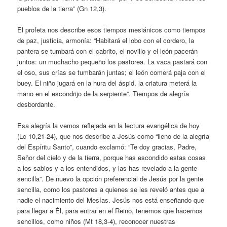
pueblos de la tierra” (Gn 12,3).
El profeta nos describe esos tiempos mesiánicos como tiempos
de paz, justicia, armonía: “Habitará el lobo con el cordero, la
pantera se tumbará con el cabrito, el novillo y el león pacerán
juntos: un muchacho pequeño los pastorea. La vaca pastará con
el oso, sus crías se tumbarán juntas; el león comerá paja con el
buey. El niño jugará en la hura del áspid, la criatura meterá la
mano en el escondrijo de la serpiente”. Tiempos de alegría
desbordante.
Esa alegría la vemos reflejada en la lectura evangélica de hoy
(Lc 10,21-24), que nos describe a Jesús como “lleno de la alegría
del Espíritu Santo”, cuando exclamó: “Te doy gracias, Padre,
Señor del cielo y de la tierra, porque has escondido estas cosas
a los sabios y a los entendidos, y las has revelado a la gente
sencilla”. De nuevo la opción preferencial de Jesús por la gente
sencilla, como los pastores a quienes se les reveló antes que a
nadie el nacimiento del Mesías. Jesús nos está enseñando que
para llegar a Él, para entrar en el Reino, tenemos que hacernos
sencillos, como niños (Mt 18,3-4), reconocer nuestras