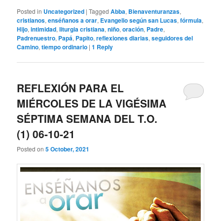
Posted in
Uncategorized
|
Tagged
Abba
,
Bienaventuranzas
,
cristianos
,
enséñanos a orar
,
Evangelio según san Lucas
,
fórmula
,
Hijo
,
intimidad
,
liturgia cristiana
,
niño
,
oración
,
Padre
,
Padrenuestro
,
Papá
,
Papito
,
reflexiones diarias
,
seguidores del
Camino
,
tiempo ordinario
|
1
Reply
REFLEXIÓN PARA EL
MIÉRCOLES DE LA VIGÉSIMA
SÉPTIMA SEMANA DEL T.O.
(1) 06-10-21
Posted on
5 October, 2021