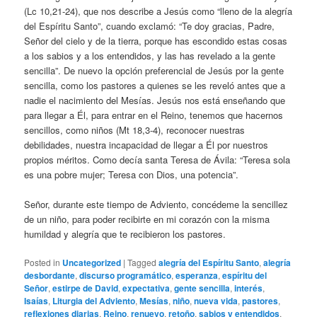
(Lc 10,21-24), que nos describe a Jesús como “lleno de la alegría
del Espíritu Santo”, cuando exclamó: “Te doy gracias, Padre,
Señor del cielo y de la tierra, porque has escondido estas cosas
a los sabios y a los entendidos, y las has revelado a la gente
sencilla”. De nuevo la opción preferencial de Jesús por la gente
sencilla, como los pastores a quienes se les reveló antes que a
nadie el nacimiento del Mesías. Jesús nos está enseñando que
para llegar a Él, para entrar en el Reino, tenemos que hacernos
sencillos, como niños (Mt 18,3-4), reconocer nuestras
debilidades, nuestra incapacidad de llegar a Él por nuestros
propios méritos. Como decía santa Teresa de Ávila: “Teresa sola
es una pobre mujer; Teresa con Dios, una potencia”.
Señor, durante este tiempo de Adviento, concédeme la sencillez
de un niño, para poder recibirte en mi corazón con la misma
humildad y alegría que te recibieron los pastores.
Posted in
Uncategorized
|
Tagged
alegría del Espíritu Santo
,
alegría
desbordante
,
discurso programático
,
esperanza
,
espíritu del
Señor
,
estirpe de David
,
expectativa
,
gente sencilla
,
interés
,
Isaías
,
Liturgia del Adviento
,
Mesías
,
niño
,
nueva vida
,
pastores
,
reflexiones diarias
,
Reino
,
renuevo
,
retoño
,
sabios y entendidos
,