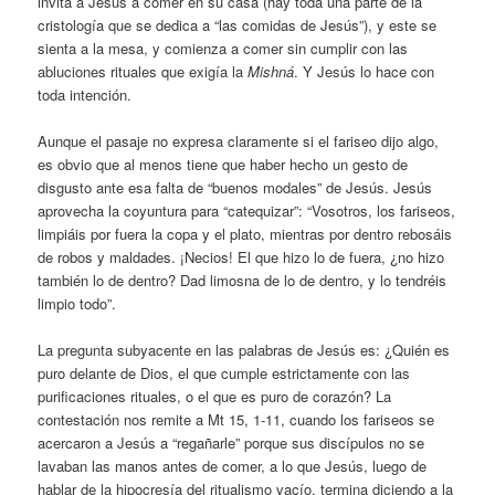
invita a Jesús a comer en su casa (hay toda una parte de la
cristología que se dedica a “las comidas de Jesús”), y este se
sienta a la mesa, y comienza a comer sin cumplir con las
abluciones rituales que exigía la
Mishná
. Y Jesús lo hace con
toda intención.
Aunque el pasaje no expresa claramente si el fariseo dijo algo,
es obvio que al menos tiene que haber hecho un gesto de
disgusto ante esa falta de “buenos modales” de Jesús. Jesús
aprovecha la coyuntura para “catequizar”: “Vosotros, los fariseos,
limpiáis por fuera la copa y el plato, mientras por dentro rebosáis
de robos y maldades. ¡Necios! El que hizo lo de fuera, ¿no hizo
también lo de dentro? Dad limosna de lo de dentro, y lo tendréis
limpio todo”.
La pregunta subyacente en las palabras de Jesús es: ¿Quién es
puro delante de Dios, el que cumple estrictamente con las
purificaciones rituales, o el que es puro de corazón? La
contestación nos remite a Mt 15, 1-11, cuando los fariseos se
acercaron a Jesús a “regañarle” porque sus discípulos no se
lavaban las manos antes de comer, a lo que Jesús, luego de
hablar de la hipocresía del ritualismo vacío, termina diciendo a la