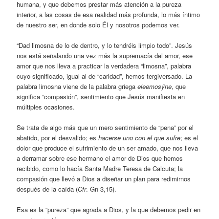
humana, y que debemos prestar más atención a la pureza
interior, a las cosas de esa realidad más profunda, lo más íntimo
de nuestro ser, en donde solo Él y nosotros podemos ver.
“Dad limosna de lo de dentro, y lo tendréis limpio todo”. Jesús
nos está señalando una vez más la supremacía del amor, ese
amor que nos lleva a practicar la verdadera “limosna”, palabra
cuyo significado, igual al de “caridad”, hemos tergiversado. La
palabra limosna viene de la palabra griega
eleemosýne
, que
significa “compasión”, sentimiento que Jesús manifiesta en
múltiples ocasiones.
Se trata de algo más que un mero sentimiento de “pena” por el
abatido, por el desvalido; es
hacerse uno con el que sufre
; es el
dolor que produce el sufrimiento de un ser amado, que nos lleva
a derramar sobre ese hermano el amor de Dios que hemos
recibido, como lo hacía Santa Madre Teresa de Calcuta; la
compasión que llevó a Dios a diseñar un plan para redimirnos
después de la caída (
Cfr
. Gn 3,15).
Esa es la “pureza” que agrada a Dios, y la que debemos pedir en