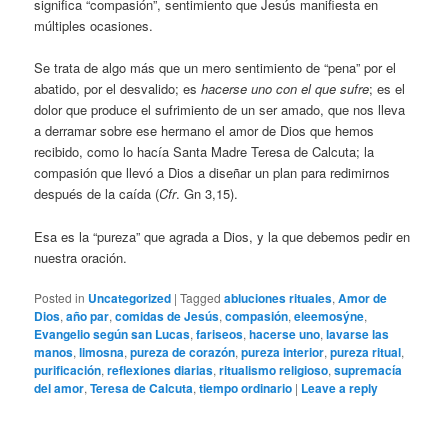
significa “compasión”, sentimiento que Jesús manifiesta en
múltiples ocasiones.
Se trata de algo más que un mero sentimiento de “pena” por el
abatido, por el desvalido; es
hacerse uno con el que sufre
; es el
dolor que produce el sufrimiento de un ser amado, que nos lleva
a derramar sobre ese hermano el amor de Dios que hemos
recibido, como lo hacía Santa Madre Teresa de Calcuta; la
compasión que llevó a Dios a diseñar un plan para redimirnos
después de la caída (
Cfr
. Gn 3,15).
Esa es la “pureza” que agrada a Dios, y la que debemos pedir en
nuestra oración.
Posted in
Uncategorized
|
Tagged
abluciones rituales
,
Amor de
Dios
,
año par
,
comidas de Jesús
,
compasión
,
eleemosýne
,
Evangelio según san Lucas
,
fariseos
,
hacerse uno
,
lavarse las
manos
,
limosna
,
pureza de corazón
,
pureza interior
,
pureza ritual
,
purificación
,
reflexiones diarias
,
ritualismo religioso
,
supremacía
del amor
,
Teresa de Calcuta
,
tiempo ordinario
|
Leave a reply