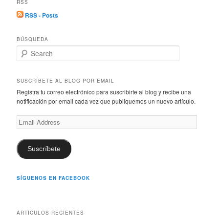
RSS
RSS - Posts
BÚSQUEDA
S
e
a
r
SUSCRÍBETE AL BLOG POR EMAIL
c
Registra tu correo electrónico para suscribirte al blog y recibe una
h
notificación por email cada vez que publiquemos un nuevo artículo.
Email
Address
Suscríbete
SÍGUENOS EN FACEBOOK
ARTÍCULOS RECIENTES