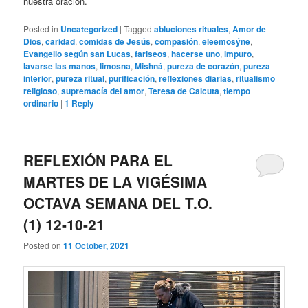
nuestra oración.
Posted in
Uncategorized
|
Tagged
abluciones rituales
,
Amor de
Dios
,
caridad
,
comidas de Jesús
,
compasión
,
eleemosýne
,
Evangelio según san Lucas
,
fariseos
,
hacerse uno
,
impuro
,
lavarse las manos
,
limosna
,
Mishná
,
pureza de corazón
,
pureza
interior
,
pureza ritual
,
purificación
,
reflexiones diarias
,
ritualismo
religioso
,
supremacía del amor
,
Teresa de Calcuta
,
tiempo
ordinario
|
1
Reply
REFLEXIÓN PARA EL
MARTES DE LA VIGÉSIMA
OCTAVA SEMANA DEL T.O.
(1) 12-10-21
Posted on
11 October, 2021