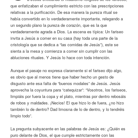
que enfatizaban el cumplimiento estricto con las prescripciones
relativas a la purificación. De esa manera la pureza ritual se
había convertido en lo verdaderamente importante, relegando a
un segundo plano la pureza de corazón, que es la que
verdaderamente agrada a Dios. La escena es típica: Un fariseo
invita a Jesús a comer en su casa (hay toda una parte de la
cristología que se dedica a “las comidas de Jesús”), este se
sienta a la mesa y comienza a comer sin cumplir con las
abluciones rituales. Y Jesús lo hace con toda intención.
Aunque el pasaje no expresa claramente si el fariseo dijo algo,
es obvio que al menos tiene que haber hecho un gesto de
disgusto ante esa falta de “buenos modales” de Jesús. Jesús
aprovecha la coyuntura para “catequizar”: “Vosotros, los fariseos,
limpiáis por fuera la copa y el plato, mientras por dentro rebosáis
de robos y maldades. ¡Necios! El que hizo lo de fuera, ¿no hizo
también lo de dentro? Dad limosna de lo de dentro, y lo tendréis
limpio todo”.
La pregunta subyacente en las palabras de Jesús es: ¿Quién es
puro delante de Dios, el que cumple estrictamente con las