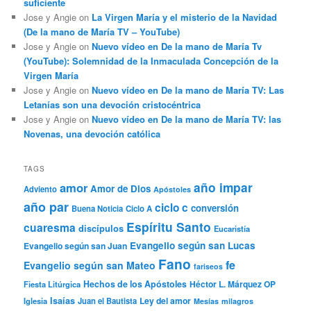
suficiente
Jose y Angie
on
La Virgen María y el misterio de la Navidad
(De la mano de María TV – YouTube)
Jose y Angie
on
Nuevo vídeo en De la mano de María Tv
(YouTube): Solemnidad de la Inmaculada Concepción de la
Virgen María
Jose y Angie
on
Nuevo vídeo en De la mano de María TV: Las
Letanías son una devoción cristocéntrica
Jose y Angie
on
Nuevo vídeo en De la mano de María TV: las
Novenas, una devoción católica
TAGS
año impar
amor
Amor de Dios
Adviento
Apóstoles
año par
ciclo c
conversión
Buena Noticia
Ciclo A
Espíritu Santo
cuaresma
discípulos
Eucaristía
Evangelio según san Lucas
Evangelio según san Juan
Fano
fe
Evangelio según san Mateo
fariseos
Hechos de los Apóstoles
Héctor L. Márquez OP
Fiesta Litúrgica
Isaías
Ley del amor
Iglesia
Juan el Bautista
Mesías
milagros