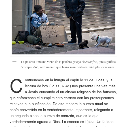
La palabra limosna viene de la palabra griega
eleemosýne
, que significa
“compasión”, sentimiento que Jesús manifiesta en múltiples ocasiones.
C
ontinuamos en la liturgia el capítulo 11 de Lucas, y la
lectura de hoy (Lc 11,37-41) nos presenta una vez más
a Jesús criticando el ritualismo religioso de los fariseos,
que enfatizaban el cumplimiento estricto con las prescripciones
relativas a la purificación. De esa manera la pureza ritual se
había convertido en lo verdaderamente importante, relegando a
un segundo plano la pureza de corazón, que es la que
verdaderamente agrada a Dios. La escena es típica: Un fariseo