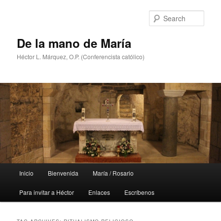
Skip
Skip
to
to
Sear
primary
secondary
content
content
De la mano de María
Héctor L. Márquez, O.P. (Conferencista católico)
Main
Inicio
Bienvenida
María / Rosario
menu
Para invitar a Héctor
Enlaces
Escríbenos