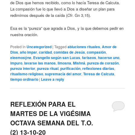
de Dios que hemos recibido, como lo hacía Teresa de Calcuta.
La compasión fue lo que llevó a Dios a diseñar un plan para
redimirnos después de la caída (
Cfr
. Gn 3,15).
Esa es la “pureza” que agrada a Dios, y la que debemos pedir en
nuestra oración.
Posted in
Uncategorized
|
Tagged
abluciones rituales
,
Amor de
Dios
,
año impar
,
caridad
,
comidas de Jesús
,
compasión
,
eleemosýne
,
Evangelio según san Lucas
,
fariseos
,
hacerse uno
,
impuro
,
lavarse las manos
,
limosna
,
Mishná
,
pureza de corazón
,
pureza interior
,
pureza ritual
,
purificación
,
reflexiones diarias
,
ritualismo religioso
,
supremacía del amor
,
Teresa de Calcuta
,
tiempo ordinario
|
Leave a reply
REFLEXIÓN PARA EL
MARTES DE LA VIGÉSIMA
OCTAVA SEMANA DEL T.O.
(2) 13-10-20