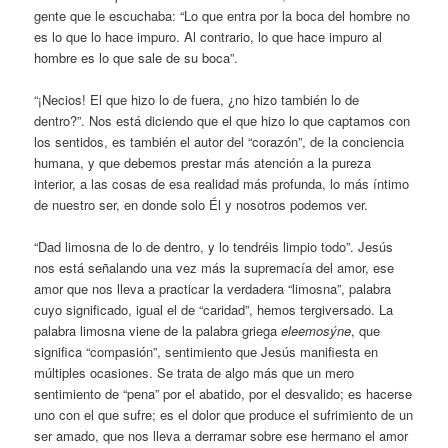
gente que le escuchaba: “Lo que entra por la boca del hombre no
es lo que lo hace impuro. Al contrario, lo que hace impuro al
hombre es lo que sale de su boca”.
“¡Necios! El que hizo lo de fuera, ¿no hizo también lo de
dentro?”. Nos está diciendo que el que hizo lo que captamos con
los sentidos, es también el autor del “corazón”, de la conciencia
humana, y que debemos prestar más atención a la pureza
interior, a las cosas de esa realidad más profunda, lo más íntimo
de nuestro ser, en donde solo Él y nosotros podemos ver.
“Dad limosna de lo de dentro, y lo tendréis limpio todo”. Jesús
nos está señalando una vez más la supremacía del amor, ese
amor que nos lleva a practicar la verdadera “limosna”, palabra
cuyo significado, igual el de “caridad”, hemos tergiversado. La
palabra limosna viene de la palabra griega
eleemosýne
, que
significa “compasión”, sentimiento que Jesús manifiesta en
múltiples ocasiones. Se trata de algo más que un mero
sentimiento de “pena” por el abatido, por el desvalido; es hacerse
uno con el que sufre; es el dolor que produce el sufrimiento de un
ser amado, que nos lleva a derramar sobre ese hermano el amor