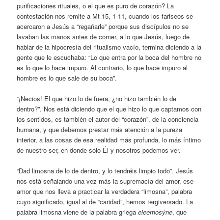
purificaciones rituales, o el que es puro de corazón? La
contestación nos remite a Mt 15, 1-11, cuando los fariseos se
acercaron a Jesús a “regañarle” porque sus discípulos no se
lavaban las manos antes de comer, a lo que Jesús, luego de
hablar de la hipocresía del ritualismo vacío, termina diciendo a la
gente que le escuchaba: “Lo que entra por la boca del hombre no
es lo que lo hace impuro. Al contrario, lo que hace impuro al
hombre es lo que sale de su boca”.
“¡Necios! El que hizo lo de fuera, ¿no hizo también lo de
dentro?”. Nos está diciendo que el que hizo lo que captamos con
los sentidos, es también el autor del “corazón”, de la conciencia
humana, y que debemos prestar más atención a la pureza
interior, a las cosas de esa realidad más profunda, lo más íntimo
de nuestro ser, en donde solo Él y nosotros podemos ver.
“Dad limosna de lo de dentro, y lo tendréis limpio todo”. Jesús
nos está señalando una vez más la supremacía del amor, ese
amor que nos lleva a practicar la verdadera “limosna”, palabra
cuyo significado, igual al de “caridad”, hemos tergiversado. La
palabra limosna viene de la palabra griega
eleemosýne
, que