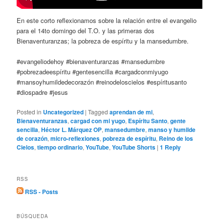
En este corto reflexionamos sobre la relación entre el evangelio
para el 14to domingo del T.O. y las primeras dos
Bienaventuranzas; la pobreza de espíritu y la mansedumbre.
#evangeliodehoy #bienaventuranzas #mansedumbre
#pobrezadeespíritu #gentesencilla #cargadconmiyugo
#mansoyhumildedecorazón #reinodeloscielos #espíritusanto
#diospadre #jesus
Posted in
Uncategorized
|
Tagged
aprendan de mi
,
Bienaventuranzas
,
cargad con mi yugo
,
Espíritu Santo
,
gente
sencilla
,
Héctor L. Márquez OP
,
mansedumbre
,
manso y humilde
de corazón
,
micro-reflexiones
,
pobreza de espíritu
,
Reino de los
Cielos
,
tiempo ordinario
,
YouTube
,
YouTube Shorts
|
1
Reply
RSS
RSS - Posts
BÚSQUEDA