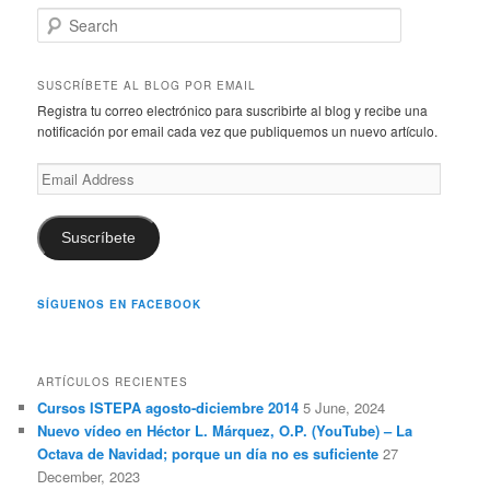
S
e
a
r
SUSCRÍBETE AL BLOG POR EMAIL
c
Registra tu correo electrónico para suscribirte al blog y recibe una
h
notificación por email cada vez que publiquemos un nuevo artículo.
Email
Address
Suscríbete
SÍGUENOS EN FACEBOOK
ARTÍCULOS RECIENTES
Cursos ISTEPA agosto-diciembre 2014
5 June, 2024
Nuevo vídeo en Héctor L. Márquez, O.P. (YouTube) – La
Octava de Navidad; porque un día no es suficiente
27
December, 2023