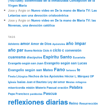
(YouTube): Solemnidad de la Inmaculada Concepción de la
Virgen María
Jose y Angie
on
Nuevo vídeo en De la mano de María TV: Las
Letanías son una devoción cristocéntrica
Jose y Angie
on
Nuevo vídeo en De la mano de María TV: las
Novenas, una devoción católica
TAGS
año impar
amor
Amor de Dios
Adviento
Apóstoles
año par
ciclo c
conversión
Buena Noticia
Ciclo A
Espíritu Santo
cuaresma
discípulos
Eucaristía
Evangelio según san Lucas
Evangelio según san Juan
Fano
fe
Evangelio según san Mateo
fariseos
Hechos de los Apóstoles
Héctor L. Márquez OP
Fiesta Litúrgica
Isaías
Ley del amor
Iglesia
Juan el Bautista
Mesías
milagros
Palabra
misericordia
oración
misión
Misterio Pascual
Pascua
Papa Francisco
parábolas
reflexiones diarias
Reino
Resurrección