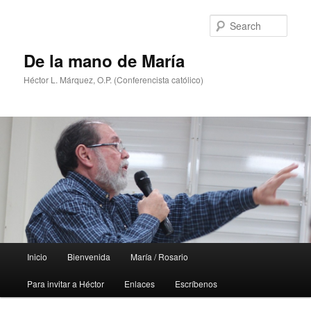
Skip
Skip
to
to
Sear
primary
secondary
content
content
De la mano de María
Héctor L. Márquez, O.P. (Conferencista católico)
Main
Inicio
Bienvenida
María / Rosario
menu
Para invitar a Héctor
Enlaces
Escríbenos