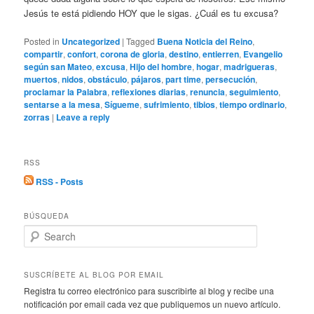
Jesús te está pidiendo HOY que le sigas. ¿Cuál es tu excusa?
Posted in
Uncategorized
|
Tagged
Buena Noticia del Reino
,
compartir
,
confort
,
corona de gloria
,
destino
,
entierren
,
Evangelio
según san Mateo
,
excusa
,
Hijo del hombre
,
hogar
,
madrigueras
,
muertos
,
nidos
,
obstáculo
,
pájaros
,
part time
,
persecución
,
proclamar la Palabra
,
reflexiones diarias
,
renuncia
,
seguimiento
,
sentarse a la mesa
,
Sígueme
,
sufrimiento
,
tibios
,
tiempo ordinario
,
zorras
|
Leave a reply
RSS
RSS - Posts
BÚSQUEDA
S
e
a
r
SUSCRÍBETE AL BLOG POR EMAIL
c
Registra tu correo electrónico para suscribirte al blog y recibe una
h
notificación por email cada vez que publiquemos un nuevo artículo.