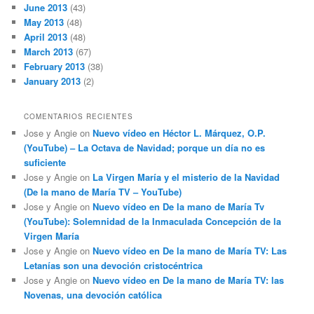
June 2013
(43)
May 2013
(48)
April 2013
(48)
March 2013
(67)
February 2013
(38)
January 2013
(2)
COMENTARIOS RECIENTES
Jose y Angie
on
Nuevo vídeo en Héctor L. Márquez, O.P.
(YouTube) – La Octava de Navidad; porque un día no es
suficiente
Jose y Angie
on
La Virgen María y el misterio de la Navidad
(De la mano de María TV – YouTube)
Jose y Angie
on
Nuevo vídeo en De la mano de María Tv
(YouTube): Solemnidad de la Inmaculada Concepción de la
Virgen María
Jose y Angie
on
Nuevo vídeo en De la mano de María TV: Las
Letanías son una devoción cristocéntrica
Jose y Angie
on
Nuevo vídeo en De la mano de María TV: las
Novenas, una devoción católica