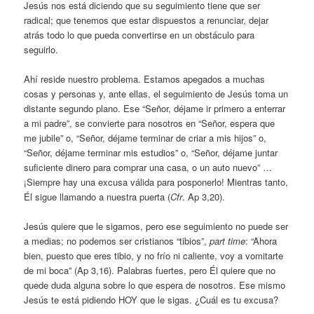
Jesús nos está diciendo que su seguimiento tiene que ser
radical; que tenemos que estar dispuestos a renunciar, dejar
atrás todo lo que pueda convertirse en un obstáculo para
seguirlo.
Ahí reside nuestro problema. Estamos apegados a muchas
cosas y personas y, ante ellas, el seguimiento de Jesús toma un
distante segundo plano. Ese “Señor, déjame ir primero a enterrar
a mi padre”, se convierte para nosotros en “Señor, espera que
me jubile” o, “Señor, déjame terminar de criar a mis hijos” o,
“Señor, déjame terminar mis estudios” o, “Señor, déjame juntar
suficiente dinero para comprar una casa, o un auto nuevo” …
¡Siempre hay una excusa válida para posponerlo! Mientras tanto,
Él sigue llamando a nuestra puerta (
Cfr
. Ap 3,20).
Jesús quiere que le sigamos, pero ese seguimiento no puede ser
a medias; no podemos ser cristianos “tibios”,
part time
: “Ahora
bien, puesto que eres tibio, y no frío ni caliente, voy a vomitarte
de mi boca” (Ap 3,16). Palabras fuertes, pero Él quiere que no
quede duda alguna sobre lo que espera de nosotros. Ese mismo
Jesús te está pidiendo HOY que le sigas. ¿Cuál es tu excusa?