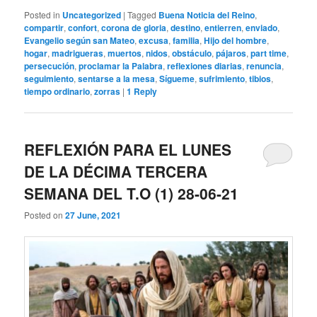
Posted in
Uncategorized
|
Tagged
Buena Noticia del Reino
,
compartir
,
confort
,
corona de gloria
,
destino
,
entierren
,
enviado
,
Evangelio según san Mateo
,
excusa
,
familia
,
Hijo del hombre
,
hogar
,
madrigueras
,
muertos
,
nidos
,
obstáculo
,
pájaros
,
part time
,
persecución
,
proclamar la Palabra
,
reflexiones diarias
,
renuncia
,
seguimiento
,
sentarse a la mesa
,
Sígueme
,
sufrimiento
,
tibios
,
tiempo ordinario
,
zorras
|
1
Reply
REFLEXIÓN PARA EL LUNES
DE LA DÉCIMA TERCERA
SEMANA DEL T.O (1) 28-06-21
Posted on
27 June, 2021