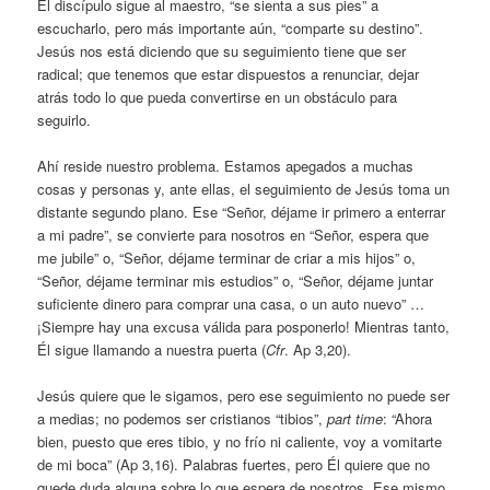
El discípulo sigue al maestro, “se sienta a sus pies” a
escucharlo, pero más importante aún, “comparte su destino”.
Jesús nos está diciendo que su seguimiento tiene que ser
radical; que tenemos que estar dispuestos a renunciar, dejar
atrás todo lo que pueda convertirse en un obstáculo para
seguirlo.
Ahí reside nuestro problema. Estamos apegados a muchas
cosas y personas y, ante ellas, el seguimiento de Jesús toma un
distante segundo plano. Ese “Señor, déjame ir primero a enterrar
a mi padre”, se convierte para nosotros en “Señor, espera que
me jubile” o, “Señor, déjame terminar de criar a mis hijos” o,
“Señor, déjame terminar mis estudios” o, “Señor, déjame juntar
suficiente dinero para comprar una casa, o un auto nuevo” …
¡Siempre hay una excusa válida para posponerlo! Mientras tanto,
Él sigue llamando a nuestra puerta (
Cfr
. Ap 3,20).
Jesús quiere que le sigamos, pero ese seguimiento no puede ser
a medias; no podemos ser cristianos “tibios”,
part time
: “Ahora
bien, puesto que eres tibio, y no frío ni caliente, voy a vomitarte
de mi boca” (Ap 3,16). Palabras fuertes, pero Él quiere que no
quede duda alguna sobre lo que espera de nosotros. Ese mismo