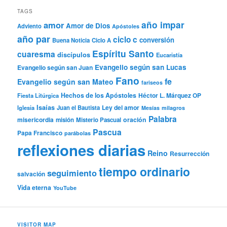
TAGS
año impar
amor
Amor de Dios
Adviento
Apóstoles
año par
ciclo c
conversión
Buena Noticia
Ciclo A
Espíritu Santo
cuaresma
discípulos
Eucaristía
Evangelio según san Lucas
Evangelio según san Juan
Fano
fe
Evangelio según san Mateo
fariseos
Hechos de los Apóstoles
Héctor L. Márquez OP
Fiesta Litúrgica
Isaías
Ley del amor
Iglesia
Juan el Bautista
Mesías
milagros
Palabra
misericordia
oración
misión
Misterio Pascual
Pascua
Papa Francisco
parábolas
reflexiones diarias
Reino
Resurrección
tiempo ordinario
seguimiento
salvación
Vida eterna
YouTube
VISITOR MAP