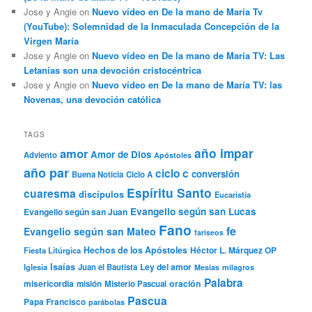
Jose y Angie
on
Nuevo vídeo en De la mano de María Tv
(YouTube): Solemnidad de la Inmaculada Concepción de la
Virgen María
Jose y Angie
on
Nuevo vídeo en De la mano de María TV: Las
Letanías son una devoción cristocéntrica
Jose y Angie
on
Nuevo vídeo en De la mano de María TV: las
Novenas, una devoción católica
TAGS
año impar
amor
Amor de Dios
Adviento
Apóstoles
año par
ciclo c
conversión
Buena Noticia
Ciclo A
Espíritu Santo
cuaresma
discípulos
Eucaristía
Evangelio según san Lucas
Evangelio según san Juan
Fano
fe
Evangelio según san Mateo
fariseos
Hechos de los Apóstoles
Héctor L. Márquez OP
Fiesta Litúrgica
Isaías
Ley del amor
Iglesia
Juan el Bautista
Mesías
milagros
Palabra
misericordia
oración
misión
Misterio Pascual
Pascua
Papa Francisco
parábolas