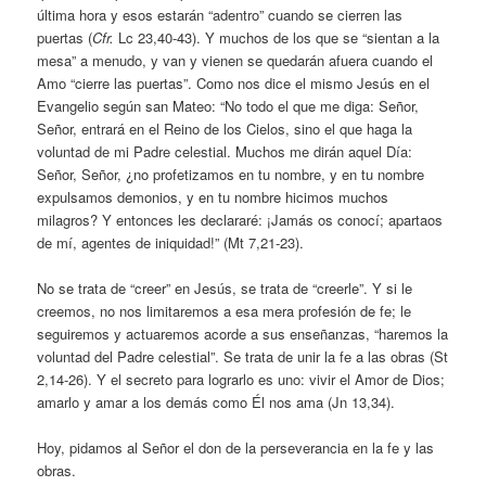
última hora y esos estarán “adentro” cuando se cierren las
puertas (
Cfr.
Lc 23,40-43). Y muchos de los que se “sientan a la
mesa” a menudo, y van y vienen se quedarán afuera cuando el
Amo “cierre las puertas”. Como nos dice el mismo Jesús en el
Evangelio según san Mateo: “No todo el que me diga: Señor,
Señor, entrará en el Reino de los Cielos, sino el que haga la
voluntad de mi Padre celestial. Muchos me dirán aquel Día:
Señor, Señor, ¿no profetizamos en tu nombre, y en tu nombre
expulsamos demonios, y en tu nombre hicimos muchos
milagros? Y entonces les declararé: ¡Jamás os conocí; apartaos
de mí, agentes de iniquidad!” (Mt 7,21-23).
No se trata de “creer” en Jesús, se trata de “creerle”. Y si le
creemos, no nos limitaremos a esa mera profesión de fe; le
seguiremos y actuaremos acorde a sus enseñanzas, “haremos la
voluntad del Padre celestial”. Se trata de unir la fe a las obras (St
2,14-26). Y el secreto para lograrlo es uno: vivir el Amor de Dios;
amarlo y amar a los demás como Él nos ama (Jn 13,34).
Hoy, pidamos al Señor el don de la perseverancia en la fe y las
obras.