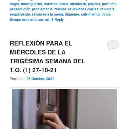
hogar
,
madrigueras
,
muertos
,
nidos
,
obstáculo
,
pájaros
,
part time
,
persecución
,
proclamar la Palabra
,
reflexiones diarias
,
renuncia
,
seguimiento
,
sentarse a la mesa
,
Sígueme
,
sufrimiento
,
tibios
,
tiempo ordinario
,
zorras
|
1
Reply
REFLEXIÓN PARA EL
MIÉRCOLES DE LA
TRIGÉSIMA SEMANA DEL
T.O. (1) 27-10-21
Posted on
26 October, 2021