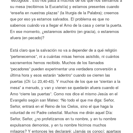
“escogidos”. Eso nos pasa a muchos de los que nos sentamos a
su mesa (recibimos la Eucaristía) y estamos presentes cuando
“enseña en nuestras plazas” (la liturgia de la Palabra); creemos
que por eso ya estamos salvados. El problema es que no
sabemos cuándo va a llegar el Amo de la casa y cerrar la puerta.
En ese momento, ¿estaremos adentro (en gracia), o estaremos
afuera (en pecado)?
Está claro que la salvación no va a depender de a qué religión
“pertenecemos”, ni a cuántas misas hemos asistido, ni cuántos
sacramentos hemos recibido. Muchos de los llamados
“pecadores” pueden experimentar una verdadera conversión a
última hora y esos estarán “adentro” cuando se cierren las
puertas (
Cfr.
Lc 23,40-43). Y muchos de los que se “sientan a la
mesa” a menudo, y van y vienen se quedarán afuera cuando el
Amo “cierre las puertas”. Como nos dice el mismo Jesús en el
Evangelio según san Mateo: “No todo el que me diga: Señor,
Señor, entrará en el Reino de los Cielos, sino el que haga la
voluntad de mi Padre celestial. Muchos me dirán aquel Día:
Señor, Señor, ¿no profetizamos en tu nombre, y en tu nombre
expulsamos demonios, y en tu nombre hicimos muchos
milagros? Y entonces les declararé: ¡Jamás os conocí; apartaos