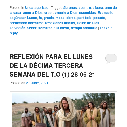
Posted in
Uncategorized
|
Tagged
ábrenos
,
adentro
,
afuera
,
amo de
la casa
,
amor a Dios
,
creer
,
creerle a Dios
,
escogidos
,
Evangelio
según san Lucas
,
fe
,
gracia
,
mesa
,
obras
,
parábola
,
pecado
,
predicador itinerante
,
reflexiones diarias
,
Reino de Dios
,
salvación
,
Señor
,
sentarse a la mesa
,
tiempo ordinario
|
Leave a
reply
REFLEXIÓN PARA EL LUNES
DE LA DÉCIMA TERCERA
SEMANA DEL T.O (1) 28-06-21
Posted on
27 June, 2021