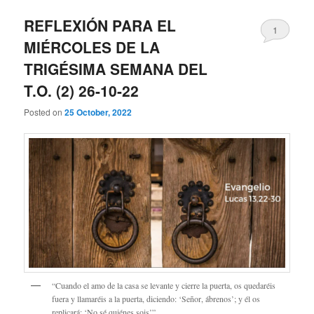
REFLEXIÓN PARA EL
1
MIÉRCOLES DE LA
TRIGÉSIMA SEMANA DEL
T.O. (2) 26-10-22
Posted on
25 October, 2022
“Cuando el amo de la casa se levante y cierre la puerta, os quedaréis
fuera y llamaréis a la puerta, diciendo: ‘Señor, ábrenos’; y él os
replicará: ‘No sé quiénes sois’”.