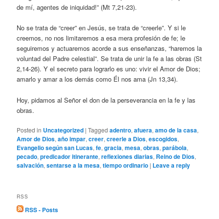
de mí, agentes de iniquidad!” (Mt 7,21-23).
No se trata de “creer” en Jesús, se trata de “creerle”. Y si le
creemos, no nos limitaremos a esa mera profesión de fe; le
seguiremos y actuaremos acorde a sus enseñanzas, “haremos la
voluntad del Padre celestial”. Se trata de unir la fe a las obras (St
2,14-26). Y el secreto para lograrlo es uno: vivir el Amor de Dios;
amarlo y amar a los demás como Él nos ama (Jn 13,34).
Hoy, pidamos al Señor el don de la perseverancia en la fe y las
obras.
Posted in
Uncategorized
|
Tagged
adentro
,
afuera
,
amo de la casa
,
Amor de Dios
,
año impar
,
creer
,
creerle a Dios
,
escogidos
,
Evangelio según san Lucas
,
fe
,
gracia
,
mesa
,
obras
,
parábola
,
pecado
,
predicador itinerante
,
reflexiones diarias
,
Reino de Dios
,
salvación
,
sentarse a la mesa
,
tiempo ordinario
|
Leave a reply
RSS
RSS - Posts