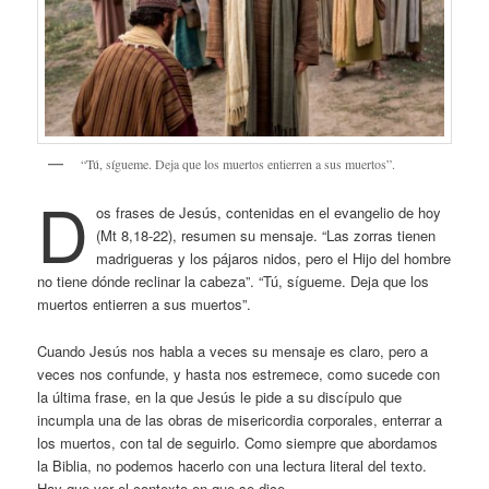
“Tú, sígueme. Deja que los muertos entierren a sus muertos”.
D
os frases de Jesús, contenidas en el evangelio de hoy
(Mt 8,18-22), resumen su mensaje. “Las zorras tienen
madrigueras y los pájaros nidos, pero el Hijo del hombre
no tiene dónde reclinar la cabeza”. “Tú, sígueme. Deja que los
muertos entierren a sus muertos”.
Cuando Jesús nos habla a veces su mensaje es claro, pero a
veces nos confunde, y hasta nos estremece, como sucede con
la última frase, en la que Jesús le pide a su discípulo que
incumpla una de las obras de misericordia corporales, enterrar a
los muertos, con tal de seguirlo. Como siempre que abordamos
la Biblia, no podemos hacerlo con una lectura literal del texto.
Hay que ver el contexto en que se dice.