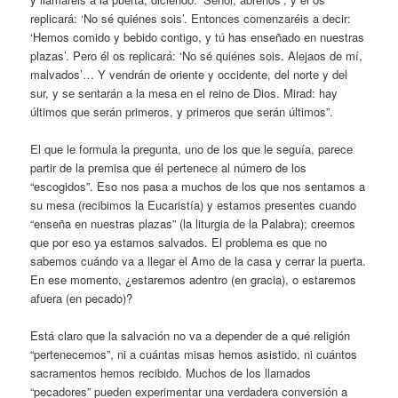
replicará: ‘No sé quiénes sois’. Entonces comenzaréis a decir:
‘Hemos comido y bebido contigo, y tú has enseñado en nuestras
plazas’. Pero él os replicará: ‘No sé quiénes sois. Alejaos de mí,
malvados’… Y vendrán de oriente y occidente, del norte y del
sur, y se sentarán a la mesa en el reino de Dios. Mirad: hay
últimos que serán primeros, y primeros que serán últimos”.
El que le formula la pregunta, uno de los que le seguía, parece
partir de la premisa que él pertenece al número de los
“escogidos”. Eso nos pasa a muchos de los que nos sentamos a
su mesa (recibimos la Eucaristía) y estamos presentes cuando
“enseña en nuestras plazas” (la liturgia de la Palabra); creemos
que por eso ya estamos salvados. El problema es que no
sabemos cuándo va a llegar el Amo de la casa y cerrar la puerta.
En ese momento, ¿estaremos adentro (en gracia), o estaremos
afuera (en pecado)?
Está claro que la salvación no va a depender de a qué religión
“pertenecemos”, ni a cuántas misas hemos asistido, ni cuántos
sacramentos hemos recibido. Muchos de los llamados
“pecadores” pueden experimentar una verdadera conversión a