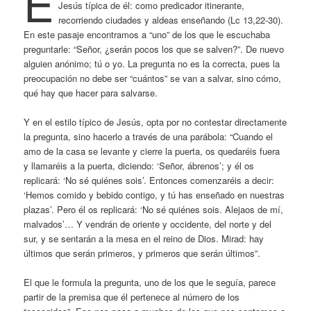
E
Jesús típica de él: como predicador itinerante,
recorriendo ciudades y aldeas enseñando (Lc 13,22-30).
En este pasaje encontramos a “uno” de los que le escuchaba
preguntarle: “Señor, ¿serán pocos los que se salven?”. De nuevo
alguien anónimo; tú o yo. La pregunta no es la correcta, pues la
preocupación no debe ser “cuántos” se van a salvar, sino cómo,
qué hay que hacer para salvarse.
Y en el estilo típico de Jesús, opta por no contestar directamente
la pregunta, sino hacerlo a través de una parábola: “Cuando el
amo de la casa se levante y cierre la puerta, os quedaréis fuera
y llamaréis a la puerta, diciendo: ‘Señor, ábrenos’; y él os
replicará: ‘No sé quiénes sois’. Entonces comenzaréis a decir:
‘Hemos comido y bebido contigo, y tú has enseñado en nuestras
plazas’. Pero él os replicará: ‘No sé quiénes sois. Alejaos de mí,
malvados’… Y vendrán de oriente y occidente, del norte y del
sur, y se sentarán a la mesa en el reino de Dios. Mirad: hay
últimos que serán primeros, y primeros que serán últimos”.
El que le formula la pregunta, uno de los que le seguía, parece
partir de la premisa que él pertenece al número de los