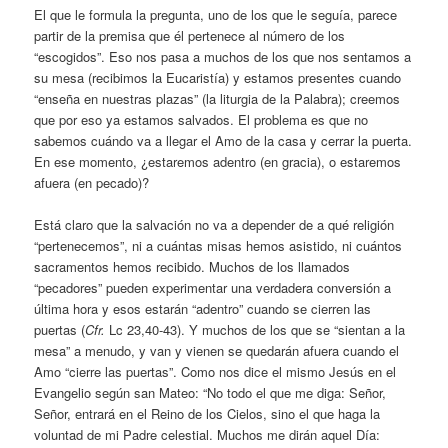
El que le formula la pregunta, uno de los que le seguía, parece
partir de la premisa que él pertenece al número de los
“escogidos”. Eso nos pasa a muchos de los que nos sentamos a
su mesa (recibimos la Eucaristía) y estamos presentes cuando
“enseña en nuestras plazas” (la liturgia de la Palabra); creemos
que por eso ya estamos salvados. El problema es que no
sabemos cuándo va a llegar el Amo de la casa y cerrar la puerta.
En ese momento, ¿estaremos adentro (en gracia), o estaremos
afuera (en pecado)?
Está claro que la salvación no va a depender de a qué religión
“pertenecemos”, ni a cuántas misas hemos asistido, ni cuántos
sacramentos hemos recibido. Muchos de los llamados
“pecadores” pueden experimentar una verdadera conversión a
última hora y esos estarán “adentro” cuando se cierren las
puertas (
Cfr.
Lc 23,40-43). Y muchos de los que se “sientan a la
mesa” a menudo, y van y vienen se quedarán afuera cuando el
Amo “cierre las puertas”. Como nos dice el mismo Jesús en el
Evangelio según san Mateo: “No todo el que me diga: Señor,
Señor, entrará en el Reino de los Cielos, sino el que haga la
voluntad de mi Padre celestial. Muchos me dirán aquel Día: