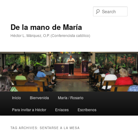
Skip
Skip
to
to
Sear
primary
secondary
content
content
De la mano de María
Héctor L. Márquez, O.P. (Conferencista católico)
Main
Inicio
Bienvenida
María / Rosario
menu
Para invitar a Héctor
Enlaces
Escríbenos
TAG ARCHIVES:
SENTARSE A LA MESA