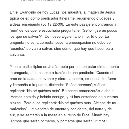
En el Evangelio de hoy Lucas nos muestra la imagen de Jesús
típica de él: como predicador itinerante, recorriendo ciudades y
aldeas enseñando (Lc 13,22-30). En este pasaje encontramos a
“uno” de los que le escuchaba preguntarle: “Señor, ¿serán pocos
los que se salven?”. De nuevo alguien anónimo; tú o yo. La
pregunta no es la correcta, pues la preocupación no debe ser
“cuántos” se van a salvar, sino cómo, qué hay que hacer para
salvarse.
Y en el estilo típico de Jesús, opta por no contestar directamente
la pregunta, sino hacerlo a través de una parábola: “Cuando el
amo de la casa se levante y cierre la puerta, os quedaréis fuera
y llamaréis a la puerta, diciendo: ‘Señor, ábrenos’; y él os
replicará: ‘No sé quiénes sois’. Entonces comenzaréis a decir:
‘Hemos comido y bebido contigo, y tú has enseñado en nuestras
plazas’. Pero él os replicará: ‘No sé quiénes sois. Alejaos de mí,
malvados’… Y vendrán de oriente y occidente, del norte y del
sur, y se sentarán a la mesa en el reino de Dios. Mirad: hay
últimos que serán primeros, y primeros que serán últimos”.