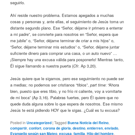
seguirlo.
Ahí reside nuestro problema. Estamos apegados a muchas
cosas y personas y, ante ellas, el seguimiento de Jesús toma un
distante segundo plano. Ese “Señor, déjame ir primero a enterrar
a mi padre”, se convierte para nosotros en “Señor, espera que
me jubile” o, “Señor, déjame terminar de criar a mis hijos” o,
“Señor, déjame terminar mis estudios” o, “Señor, déjame juntar
suficiente dinero para comprar una casa, o un auto nuevo” …
¡Siempre hay una excusa válida para posponerlo! Mientras tanto,
Él sigue llamando a nuestra puerta (
Cfr
. Ap 3,20).
Jesús quiere que le sigamos, pero ese seguimiento no puede ser
a medias; no podemos ser cristianos “tibios”,
part time
: “Ahora
bien, puesto que eres tibio, y no frío ni caliente, voy a vomitarte
de mi boca” (Ap 3,16). Palabras fuertes, pero Él quiere que no
quede duda alguna sobre lo que espera de nosotros. Ese mismo
Jesús te está pidiendo HOY que le sigas. ¿Cuál es tu excusa?
Posted in
Uncategorized
|
Tagged
Buena Noticia del Reino
,
compartir
,
confort
,
corona de gloria
,
destino
,
entierren
,
enviado
,
Evangelio según san Mateo
,
excusa
,
familia
,
Hijo del hombre
,