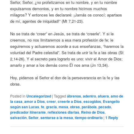
Señor, Señor, ¿no profetizamos en tu nombre, y en tu nombre
expulsamos demonios, y en tu nombre hicimos muchos
milagros? Y entonces les declararé: ¡Jamás os conocí; apartaos
de mí, agentes de iniquidad!” (Mt 7,21-23).
No se trata de “creer” en Jesús, se trata de “creerle”. Y si le
creemos, no nos limitaremos a esa mera profesión de fe; le
seguiremos y actuaremos acorde a sus enseñanzas, “haremos la
voluntad del Padre celestial”. Se trata de unir la fe a las obras (St
2,14-26). Y el secreto para lograrlo es uno: vivir el Amor de Dios;
amarlo y amar a los demás como Él nos ama (Jn 13,34).
Hoy, pidamos al Señor el don de la perseverancia en la fe y las
obras.
Posted in
Uncategorized
|
Tagged
ábrenos
,
adentro
,
afuera
,
amo de
la casa
,
amor a Dios
,
creer
,
creerle a Dios
,
escogidos
,
Evangelio
según san Lucas
,
fe
,
gracia
,
mesa
,
obras
,
parábola
,
pecado
,
predicador itinerante
,
reflexiones diarias
,
Reino de Dios
,
salvación
,
Señor
,
sentarse a la mesa
,
tiempo ordinario
|
1
Reply