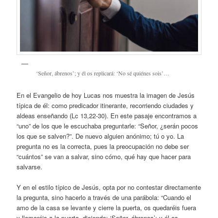
‘Señor, ábrenos’; y él os replicará: ‘No sé quiénes sois’…
En el Evangelio de hoy Lucas nos muestra la imagen de Jesús
típica de él: como predicador itinerante, recorriendo ciudades y
aldeas enseñando (Lc 13,22-30). En este pasaje encontramos a
“uno” de los que le escuchaba preguntarle: “Señor, ¿serán pocos
los que se salven?”. De nuevo alguien anónimo; tú o yo. La
pregunta no es la correcta, pues la preocupación no debe ser
“cuántos” se van a salvar, sino cómo, qué hay que hacer para
salvarse.
Y en el estilo típico de Jesús, opta por no contestar directamente
la pregunta, sino hacerlo a través de una parábola: “Cuando el
amo de la casa se levante y cierre la puerta, os quedaréis fuera
y llamaréis a la puerta, diciendo: ‘Señor, ábrenos’; y él os