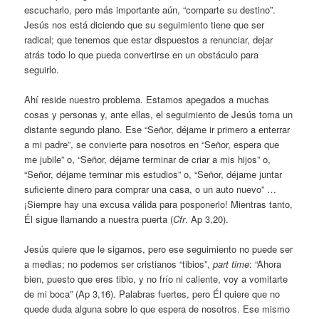
escucharlo, pero más importante aún, “comparte su destino”.
Jesús nos está diciendo que su seguimiento tiene que ser
radical; que tenemos que estar dispuestos a renunciar, dejar
atrás todo lo que pueda convertirse en un obstáculo para
seguirlo.
Ahí reside nuestro problema. Estamos apegados a muchas
cosas y personas y, ante ellas, el seguimiento de Jesús toma un
distante segundo plano. Ese “Señor, déjame ir primero a enterrar
a mi padre”, se convierte para nosotros en “Señor, espera que
me jubile” o, “Señor, déjame terminar de criar a mis hijos” o,
“Señor, déjame terminar mis estudios” o, “Señor, déjame juntar
suficiente dinero para comprar una casa, o un auto nuevo” …
¡Siempre hay una excusa válida para posponerlo! Mientras tanto,
Él sigue llamando a nuestra puerta (
Cfr
. Ap 3,20).
Jesús quiere que le sigamos, pero ese seguimiento no puede ser
a medias; no podemos ser cristianos “tibios”,
part time
: “Ahora
bien, puesto que eres tibio, y no frío ni caliente, voy a vomitarte
de mi boca” (Ap 3,16). Palabras fuertes, pero Él quiere que no
quede duda alguna sobre lo que espera de nosotros. Ese mismo