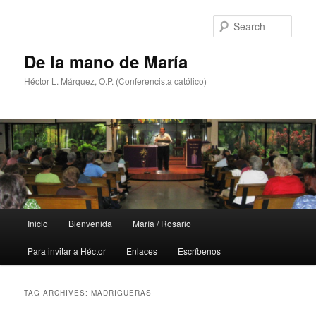
Skip
Skip
to
to
Sear
primary
secondary
content
content
De la mano de María
Héctor L. Márquez, O.P. (Conferencista católico)
Main
Inicio
Bienvenida
María / Rosario
menu
Para invitar a Héctor
Enlaces
Escríbenos
TAG ARCHIVES:
MADRIGUERAS