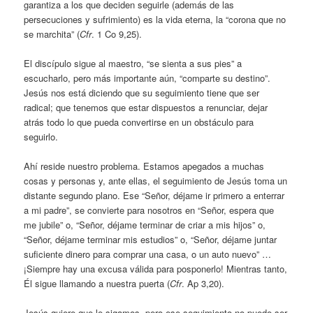
garantiza a los que deciden seguirle (además de las
persecuciones y sufrimiento) es la vida eterna, la “corona que no
se marchita” (
Cfr
. 1 Co 9,25).
El discípulo sigue al maestro, “se sienta a sus pies” a
escucharlo, pero más importante aún, “comparte su destino”.
Jesús nos está diciendo que su seguimiento tiene que ser
radical; que tenemos que estar dispuestos a renunciar, dejar
atrás todo lo que pueda convertirse en un obstáculo para
seguirlo.
Ahí reside nuestro problema. Estamos apegados a muchas
cosas y personas y, ante ellas, el seguimiento de Jesús toma un
distante segundo plano. Ese “Señor, déjame ir primero a enterrar
a mi padre”, se convierte para nosotros en “Señor, espera que
me jubile” o, “Señor, déjame terminar de criar a mis hijos” o,
“Señor, déjame terminar mis estudios” o, “Señor, déjame juntar
suficiente dinero para comprar una casa, o un auto nuevo” …
¡Siempre hay una excusa válida para posponerlo! Mientras tanto,
Él sigue llamando a nuestra puerta (
Cfr
. Ap 3,20).
Jesús quiere que le sigamos, pero ese seguimiento no puede ser