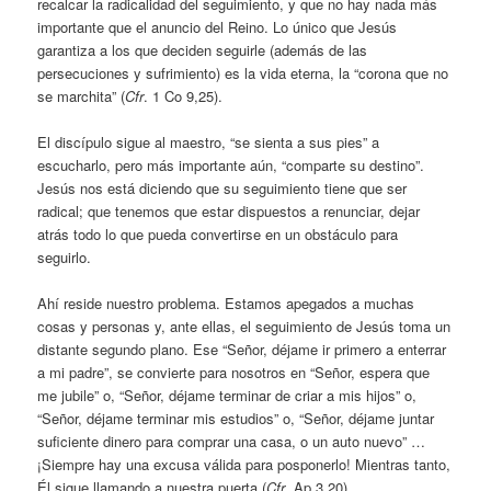
recalcar la radicalidad del seguimiento, y que no hay nada más
importante que el anuncio del Reino. Lo único que Jesús
garantiza a los que deciden seguirle (además de las
persecuciones y sufrimiento) es la vida eterna, la “corona que no
se marchita” (
Cfr
. 1 Co 9,25).
El discípulo sigue al maestro, “se sienta a sus pies” a
escucharlo, pero más importante aún, “comparte su destino”.
Jesús nos está diciendo que su seguimiento tiene que ser
radical; que tenemos que estar dispuestos a renunciar, dejar
atrás todo lo que pueda convertirse en un obstáculo para
seguirlo.
Ahí reside nuestro problema. Estamos apegados a muchas
cosas y personas y, ante ellas, el seguimiento de Jesús toma un
distante segundo plano. Ese “Señor, déjame ir primero a enterrar
a mi padre”, se convierte para nosotros en “Señor, espera que
me jubile” o, “Señor, déjame terminar de criar a mis hijos” o,
“Señor, déjame terminar mis estudios” o, “Señor, déjame juntar
suficiente dinero para comprar una casa, o un auto nuevo” …
¡Siempre hay una excusa válida para posponerlo! Mientras tanto,
Él sigue llamando a nuestra puerta (
Cfr
. Ap 3,20).