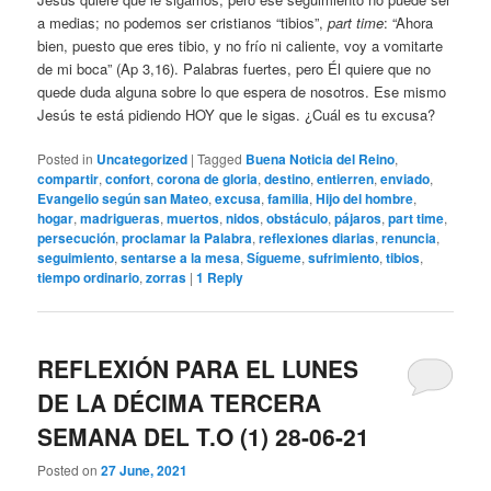
a medias; no podemos ser cristianos “tibios”,
part time
: “Ahora
bien, puesto que eres tibio, y no frío ni caliente, voy a vomitarte
de mi boca” (Ap 3,16). Palabras fuertes, pero Él quiere que no
quede duda alguna sobre lo que espera de nosotros. Ese mismo
Jesús te está pidiendo HOY que le sigas. ¿Cuál es tu excusa?
Posted in
Uncategorized
|
Tagged
Buena Noticia del Reino
,
compartir
,
confort
,
corona de gloria
,
destino
,
entierren
,
enviado
,
Evangelio según san Mateo
,
excusa
,
familia
,
Hijo del hombre
,
hogar
,
madrigueras
,
muertos
,
nidos
,
obstáculo
,
pájaros
,
part time
,
persecución
,
proclamar la Palabra
,
reflexiones diarias
,
renuncia
,
seguimiento
,
sentarse a la mesa
,
Sígueme
,
sufrimiento
,
tibios
,
tiempo ordinario
,
zorras
|
1
Reply
REFLEXIÓN PARA EL LUNES
DE LA DÉCIMA TERCERA
SEMANA DEL T.O (1) 28-06-21
Posted on
27 June, 2021