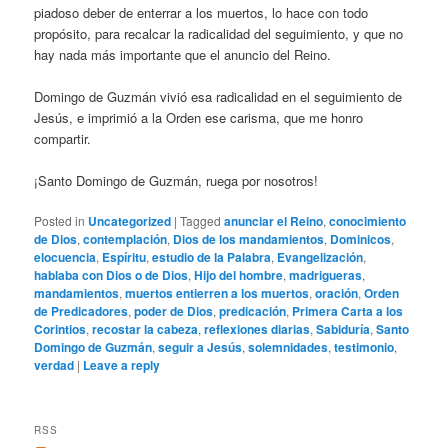
piadoso deber de enterrar a los muertos, lo hace con todo
propósito, para recalcar la radicalidad del seguimiento, y que no
hay nada más importante que el anuncio del Reino.
Domingo de Guzmán vivió esa radicalidad en el seguimiento de
Jesús, e imprimió a la Orden ese carisma, que me honro
compartir.
¡Santo Domingo de Guzmán, ruega por nosotros!
Posted in
Uncategorized
|
Tagged
anunciar el Reino
,
conocimiento
de Dios
,
contemplación
,
Dios de los mandamientos
,
Dominicos
,
elocuencia
,
Espíritu
,
estudio de la Palabra
,
Evangelización
,
hablaba con Dios o de Dios
,
Hijo del hombre
,
madrigueras
,
mandamientos
,
muertos entierren a los muertos
,
oración
,
Orden
de Predicadores
,
poder de Dios
,
predicación
,
Primera Carta a los
Corintios
,
recostar la cabeza
,
reflexiones diarias
,
Sabiduría
,
Santo
Domingo de Guzmán
,
seguir a Jesús
,
solemnidades
,
testimonio
,
verdad
|
Leave a reply
RSS