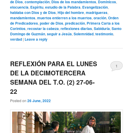
de Dios
,
contemplación
,
Dios de los mandamientos
,
Dominicos
,
elocuencia
,
Espíritu
,
estudio de la Palabra
,
Evangelización
,
hablaba con Dios y de Dios
,
Hijo del hombre
,
madrigueras
,
mandamientos
,
muertos entierren a los muertos
,
oración
,
Orden
de Predicadores
,
poder de Dios
,
predicación
,
Primera Carta a los
Corintios
,
recostar la cabeza
,
reflexiones diarias
,
Sabiduría
,
Santo
Domingo de Guzmán
,
seguir a Jesús
,
Solemnidad
,
testimonio
,
verdad
|
Leave a reply
REFLEXIÓN PARA EL LUNES
1
DE LA DECIMOTERCERA
SEMANA DEL T.O. (2) 27-06-
22
Posted on
26 June, 2022