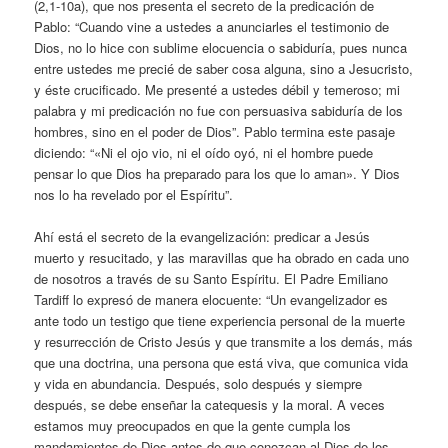
(2,1-10a), que nos presenta el secreto de la predicación de
Pablo: “Cuando vine a ustedes a anunciarles el testimonio de
Dios, no lo hice con sublime elocuencia o sabiduría, pues nunca
entre ustedes me precié de saber cosa alguna, sino a Jesucristo,
y éste crucificado. Me presenté a ustedes débil y temeroso; mi
palabra y mi predicación no fue con persuasiva sabiduría de los
hombres, sino en el poder de Dios”. Pablo termina este pasaje
diciendo: “«Ni el ojo vio, ni el oído oyó, ni el hombre puede
pensar lo que Dios ha preparado para los que lo aman». Y Dios
nos lo ha revelado por el Espíritu”.
Ahí está el secreto de la evangelización: predicar a Jesús
muerto y resucitado, y las maravillas que ha obrado en cada uno
de nosotros a través de su Santo Espíritu. El Padre Emiliano
Tardiff lo expresó de manera elocuente: “Un evangelizador es
ante todo un testigo que tiene experiencia personal de la muerte
y resurrección de Cristo Jesús y que transmite a los demás, más
que una doctrina, una persona que está viva, que comunica vida
y vida en abundancia. Después, solo después y siempre
después, se debe enseñar la catequesis y la moral. A veces
estamos muy preocupados en que la gente cumpla los
mandamientos de Dios antes de que conozcan al Dios de los