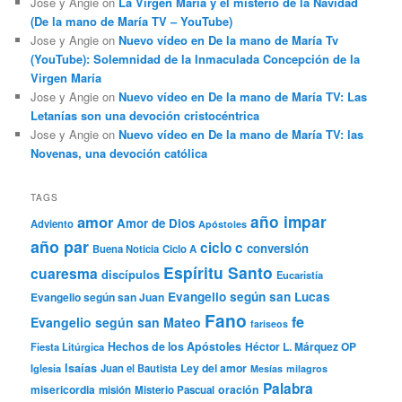
Jose y Angie
on
La Virgen María y el misterio de la Navidad
(De la mano de María TV – YouTube)
Jose y Angie
on
Nuevo vídeo en De la mano de María Tv
(YouTube): Solemnidad de la Inmaculada Concepción de la
Virgen María
Jose y Angie
on
Nuevo vídeo en De la mano de María TV: Las
Letanías son una devoción cristocéntrica
Jose y Angie
on
Nuevo vídeo en De la mano de María TV: las
Novenas, una devoción católica
TAGS
año impar
amor
Amor de Dios
Adviento
Apóstoles
año par
ciclo c
conversión
Buena Noticia
Ciclo A
Espíritu Santo
cuaresma
discípulos
Eucaristía
Evangelio según san Lucas
Evangelio según san Juan
Fano
fe
Evangelio según san Mateo
fariseos
Hechos de los Apóstoles
Héctor L. Márquez OP
Fiesta Litúrgica
Isaías
Ley del amor
Iglesia
Juan el Bautista
Mesías
milagros
Palabra
misericordia
oración
misión
Misterio Pascual