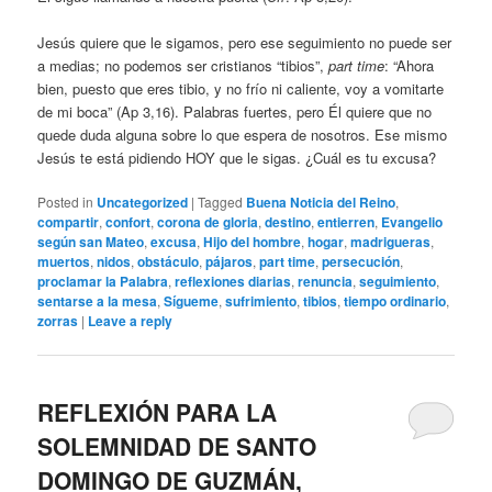
Jesús quiere que le sigamos, pero ese seguimiento no puede ser
a medias; no podemos ser cristianos “tibios”,
part time
: “Ahora
bien, puesto que eres tibio, y no frío ni caliente, voy a vomitarte
de mi boca” (Ap 3,16). Palabras fuertes, pero Él quiere que no
quede duda alguna sobre lo que espera de nosotros. Ese mismo
Jesús te está pidiendo HOY que le sigas. ¿Cuál es tu excusa?
Posted in
Uncategorized
|
Tagged
Buena Noticia del Reino
,
compartir
,
confort
,
corona de gloria
,
destino
,
entierren
,
Evangelio
según san Mateo
,
excusa
,
Hijo del hombre
,
hogar
,
madrigueras
,
muertos
,
nidos
,
obstáculo
,
pájaros
,
part time
,
persecución
,
proclamar la Palabra
,
reflexiones diarias
,
renuncia
,
seguimiento
,
sentarse a la mesa
,
Sígueme
,
sufrimiento
,
tibios
,
tiempo ordinario
,
zorras
|
Leave a reply
REFLEXIÓN PARA LA
SOLEMNIDAD DE SANTO
DOMINGO DE GUZMÁN,