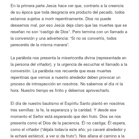
En la primera parte Jesús hace ver que, contrario a la creencia
de su época que toda desgracia era producto del pecado, todos
estamos sujetos a morir repentinamente. Dios no puede
desearnos mal, por eso Jesús deja claro que las muertes que se
reseñan no son “castigo de Dios”. Pero termina con un llamado a
la conversión y una advertencia: “Si no os convertís, todos
pereceréis de la misma manera”.
La parábola nos presenta la misericordia divina (representada en
la persona del viñador), y la urgencia de escuchar el llamado a la
conversión. La parábola nos recuerda que esas muertes
repentinas que vemos a nuestro alrededor deben provocar un
proceso de introspección en nosotros. No sabemos el día ni la
hora. Nuestro tiempo es finito y debemos aprovecharlo.
El día de nuestro bautismo el Espíritu Santo plantó en nosotros
tres semillas: la fe, la esperanza y la caridad. Y desde ese
momento el Señor está esperando que den fruto. Dios se nos
presenta como el Dios de la paciencia. Él no castiga; Él espera,
como el viñador (“déjala todavía este año; yo cavaré alrededor y
le echaré estiércol, a ver si da fruto”). Nos allana el camino a la