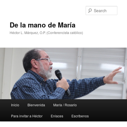
Skip
Skip
to
to
Sear
primary
secondary
content
content
De la mano de María
Héctor L. Márquez, O.P. (Conferencista católico)
Main
Inicio
Bienvenida
María / Rosario
menu
Para invitar a Héctor
Enlaces
Escríbenos