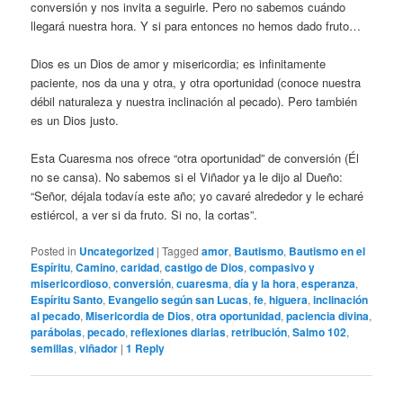
conversión y nos invita a seguirle. Pero no sabemos cuándo
llegará nuestra hora. Y si para entonces no hemos dado fruto…
Dios es un Dios de amor y misericordia; es infinitamente
paciente, nos da una y otra, y otra oportunidad (conoce nuestra
débil naturaleza y nuestra inclinación al pecado). Pero también
es un Dios justo.
Esta Cuaresma nos ofrece “otra oportunidad” de conversión (Él
no se cansa). No sabemos si el Viñador ya le dijo al Dueño:
“Señor, déjala todavía este año; yo cavaré alrededor y le echaré
estiércol, a ver si da fruto. Si no, la cortas”.
Posted in
Uncategorized
|
Tagged
amor
,
Bautismo
,
Bautismo en el
Espíritu
,
Camino
,
caridad
,
castigo de Dios
,
compasivo y
misericordioso
,
conversión
,
cuaresma
,
día y la hora
,
esperanza
,
Espíritu Santo
,
Evangelio según san Lucas
,
fe
,
higuera
,
inclinación
al pecado
,
Misericordia de Dios
,
otra oportunidad
,
paciencia divina
,
parábolas
,
pecado
,
reflexiones diarias
,
retribución
,
Salmo 102
,
semillas
,
viñador
|
1
Reply