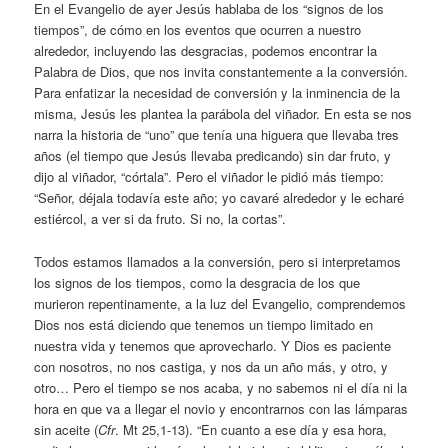
En el Evangelio de ayer Jesús hablaba de los “signos de los
tiempos”, de cómo en los eventos que ocurren a nuestro
alrededor, incluyendo las desgracias, podemos encontrar la
Palabra de Dios, que nos invita constantemente a la conversión.
Para enfatizar la necesidad de conversión y la inminencia de la
misma, Jesús les plantea la parábola del viñador. En esta se nos
narra la historia de “uno” que tenía una higuera que llevaba tres
años (el tiempo que Jesús llevaba predicando) sin dar fruto, y
dijo al viñador, “córtala”. Pero el viñador le pidió más tiempo:
“Señor, déjala todavía este año; yo cavaré alrededor y le echaré
estiércol, a ver si da fruto. Si no, la cortas”.
Todos estamos llamados a la conversión, pero si interpretamos
los signos de los tiempos, como la desgracia de los que
murieron repentinamente, a la luz del Evangelio, comprendemos
Dios nos está diciendo que tenemos un tiempo limitado en
nuestra vida y tenemos que aprovecharlo. Y Dios es paciente
con nosotros, no nos castiga, y nos da un año más, y otro, y
otro… Pero el tiempo se nos acaba, y no sabemos ni el día ni la
hora en que va a llegar el novio y encontrarnos con las lámparas
sin aceite (
Cfr
. Mt 25,1-13). “En cuanto a ese día y esa hora,