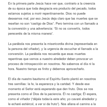
En la primera parte Jesús hace ver que, contrario a la creencia
de su época que toda desgracia era producto del pecado, todos
estamos sujetos a morir repentinamente. Dios no puede
desearnos mal, por eso Jesús deja claro que las muertes que se
reseñan no son “castigo de Dios”. Pero termina con un llamado a
la conversión y una advertencia: “Si no os convertís, todos
pereceréis de la misma manera”.
La parábola nos presenta la misericordia divina (representada en
la persona del viñador), y la urgencia de escuchar el llamado a la
conversión. La parábola nos recuerda que esas muertes
repentinas que vemos a nuestro alrededor deben provocar un
proceso de introspección en nosotros. No sabemos el día ni la
hora. Nuestro tiempo es finito y debemos aprovecharlo.
El día de nuestro bautismo el Espíritu Santo plantó en nosotros
tres semillas: la fe, la esperanza y la caridad. Y desde ese
momento el Señor está esperando que den fruto. Dios se nos
presenta como el Dios de la paciencia. Él no castiga; Él espera,
como el viñador (“déjala todavía este año; yo cavaré alrededor y
le echaré estiércol, a ver si da fruto”). Nos allana el camino a la