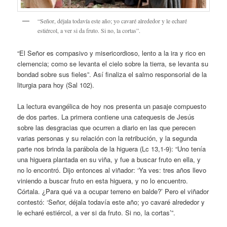
“Señor, déjala todavía este año; yo cavaré alrededor y le echaré
estiércol, a ver si da fruto. Si no, la cortas”.
“El Señor es compasivo y misericordioso, lento a la ira y rico en
clemencia; como se levanta el cielo sobre la tierra, se levanta su
bondad sobre sus fieles”. Así finaliza el salmo responsorial de la
liturgia para hoy (Sal 102).
La lectura evangélica de hoy nos presenta un pasaje compuesto
de dos partes. La primera contiene una catequesis de Jesús
sobre las desgracias que ocurren a diario en las que perecen
varias personas y su relación con la retribución, y la segunda
parte nos brinda la parábola de la higuera (Lc 13,1-9): “Uno tenía
una higuera plantada en su viña, y fue a buscar fruto en ella, y
no lo encontró. Dijo entonces al viñador: ‘Ya ves: tres años llevo
viniendo a buscar fruto en esta higuera, y no lo encuentro.
Córtala. ¿Para qué va a ocupar terreno en balde?’ Pero el viñador
contestó: ‘Señor, déjala todavía este año; yo cavaré alrededor y
le echaré estiércol, a ver si da fruto. Si no, la cortas’”.