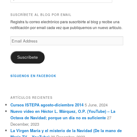
e
a
r
SUSCRÍBETE AL BLOG POR EMAIL
c
Registra tu correo electrónico para suscribirte al blog y recibe una
h
notificación por email cada vez que publiquemos un nuevo artículo.
Email
Address
Suscríbete
SÍGUENOS EN FACEBOOK
ARTÍCULOS RECIENTES
Cursos ISTEPA agosto-diciembre 2014
5 June, 2024
Nuevo vídeo en Héctor L. Márquez, O.P. (YouTube) – La
Octava de Navidad; porque un día no es suficiente
27
December, 2023
La Virgen María y el misterio de la Navidad (De la mano de
María TV – YouTube)
20 December, 2023