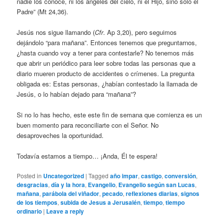
nadie los conoce, ni los ángeles del cielo, ni el Hijo, sino sólo el
Padre” (Mt 24,36).
Jesús nos sigue llamando (
Cfr
. Ap 3,20), pero seguimos
dejándolo “para mañana”. Entonces tenemos que preguntarnos,
¿hasta cuando voy a tener para contestarle? No tenemos más
que abrir un periódico para leer sobre todas las personas que a
diario mueren producto de accidentes o crímenes. La pregunta
obligada es: Estas personas, ¿habían contestado la llamada de
Jesús, o lo habían dejado para “mañana”?
Si no lo has hecho, este este fin de semana que comienza es un
buen momento para reconciliarte con el Señor. No
desaproveches la oportunidad.
Todavía estamos a tiempo… ¡Anda, Él te espera!
Posted in
Uncategorized
|
Tagged
año impar
,
castigo
,
conversión
,
desgracias
,
día y la hora
,
Evangelio
,
Evangelio según san Lucas
,
mañana
,
parábola del viñador
,
pecado
,
reflexiones diarias
,
signos
de los tiempos
,
subida de Jesus a Jerusalén
,
tiempo
,
tiempo
ordinario
|
Leave a reply