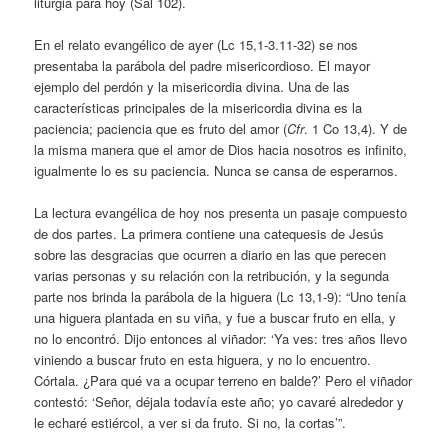
liturgia para hoy (Sal 102).
En el relato evangélico de ayer (Lc 15,1-3.11-32) se nos
presentaba la parábola del padre misericordioso. El mayor
ejemplo del perdón y la misericordia divina. Una de las
características principales de la misericordia divina es la
paciencia; paciencia que es fruto del amor (
Cfr
. 1 Co 13,4). Y de
la misma manera que el amor de Dios hacia nosotros es infinito,
igualmente lo es su paciencia. Nunca se cansa de esperarnos.
La lectura evangélica de hoy nos presenta un pasaje compuesto
de dos partes. La primera contiene una catequesis de Jesús
sobre las desgracias que ocurren a diario en las que perecen
varias personas y su relación con la retribución, y la segunda
parte nos brinda la parábola de la higuera (Lc 13,1-9): “Uno tenía
una higuera plantada en su viña, y fue a buscar fruto en ella, y
no lo encontró. Dijo entonces al viñador: ‘Ya ves: tres años llevo
viniendo a buscar fruto en esta higuera, y no lo encuentro.
Córtala. ¿Para qué va a ocupar terreno en balde?’ Pero el viñador
contestó: ‘Señor, déjala todavía este año; yo cavaré alrededor y
le echaré estiércol, a ver si da fruto. Si no, la cortas’”.