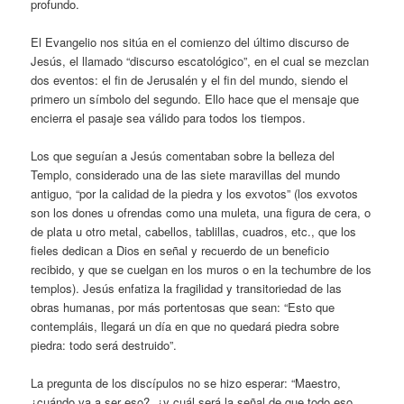
profundo.
El Evangelio nos sitúa en el comienzo del último discurso de
Jesús, el llamado “discurso escatológico”, en el cual se mezclan
dos eventos: el fin de Jerusalén y el fin del mundo, siendo el
primero un símbolo del segundo. Ello hace que el mensaje que
encierra el pasaje sea válido para todos los tiempos.
Los que seguían a Jesús comentaban sobre la belleza del
Templo, considerado una de las siete maravillas del mundo
antiguo, “por la calidad de la piedra y los exvotos” (los exvotos
son los dones u ofrendas como una muleta, una figura de cera, o
de plata u otro metal, cabellos, tablillas, cuadros, etc., que los
fieles dedican a Dios en señal y recuerdo de un beneficio
recibido, y que se cuelgan en los muros o en la techumbre de los
templos). Jesús enfatiza la fragilidad y transitoriedad de las
obras humanas, por más portentosas que sean: “Esto que
contempláis, llegará un día en que no quedará piedra sobre
piedra: todo será destruido”.
La pregunta de los discípulos no se hizo esperar: “Maestro,
¿cuándo va a ser eso?, ¿y cuál será la señal de que todo eso