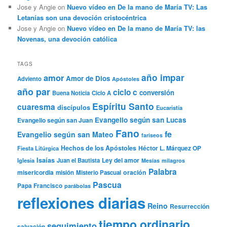
Jose y Angie
on
Nuevo vídeo en De la mano de María TV: Las
Letanías son una devoción cristocéntrica
Jose y Angie
on
Nuevo vídeo en De la mano de María TV: las
Novenas, una devoción católica
TAGS
año impar
amor
Amor de Dios
Adviento
Apóstoles
año par
ciclo c
conversión
Buena Noticia
Ciclo A
Espíritu Santo
cuaresma
discípulos
Eucaristía
Evangelio según san Lucas
Evangelio según san Juan
Fano
fe
Evangelio según san Mateo
fariseos
Hechos de los Apóstoles
Héctor L. Márquez OP
Fiesta Litúrgica
Isaías
Ley del amor
Iglesia
Juan el Bautista
Mesías
milagros
Palabra
misericordia
oración
misión
Misterio Pascual
Pascua
Papa Francisco
parábolas
reflexiones diarias
Reino
Resurrección
tiempo ordinario
seguimiento
salvación