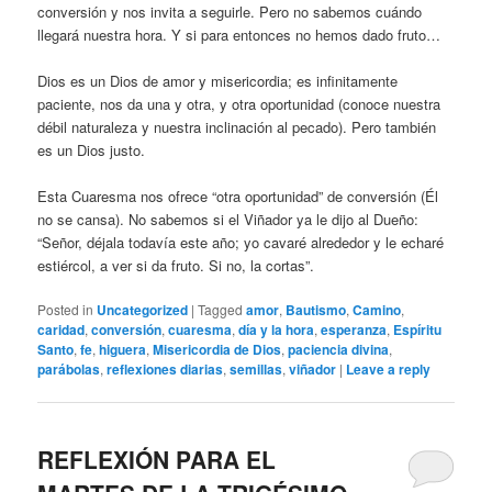
conversión y nos invita a seguirle. Pero no sabemos cuándo
llegará nuestra hora. Y si para entonces no hemos dado fruto…
Dios es un Dios de amor y misericordia; es infinitamente
paciente, nos da una y otra, y otra oportunidad (conoce nuestra
débil naturaleza y nuestra inclinación al pecado). Pero también
es un Dios justo.
Esta Cuaresma nos ofrece “otra oportunidad” de conversión (Él
no se cansa). No sabemos si el Viñador ya le dijo al Dueño:
“Señor, déjala todavía este año; yo cavaré alrededor y le echaré
estiércol, a ver si da fruto. Si no, la cortas”.
Posted in
Uncategorized
|
Tagged
amor
,
Bautismo
,
Camino
,
caridad
,
conversión
,
cuaresma
,
día y la hora
,
esperanza
,
Espíritu
Santo
,
fe
,
higuera
,
Misericordia de Dios
,
paciencia divina
,
parábolas
,
reflexiones diarias
,
semillas
,
viñador
|
Leave a reply
REFLEXIÓN PARA EL