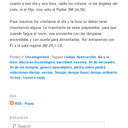
cuanto a ese día y esa hora, nadie los conoce, ni los ángeles del
cielo, ni el Hijo, sino sólo el Padre” (Mt 24,36).
Para nosotros los cristianos el día y la hora no deben tener
importancia alguna. Lo importante es estar preparados, para que
cuando llegue el novio, nos encuentre con las lámparas
encendidas y con aceite para alimentarlas. Así entraremos con
Él a la sala nupcial (Mt 25,1-13).
Posted in
Uncategorized
|
Tagged
código
,
destrucción
,
día y la
hora
,
discurso escatológico
,
eternidad
,
exvotos
,
fin de Jerusalén
,
fin de los tiempos
,
género apocalíptico
,
piedra sobre piedra
,
reflexiones diarias
,
sectas
,
Templo
,
tiempo lineal
,
tiempo ordinario
,
Yo soy
|
Leave a reply
RSS
RSS - Posts
BÚSQUEDA
S