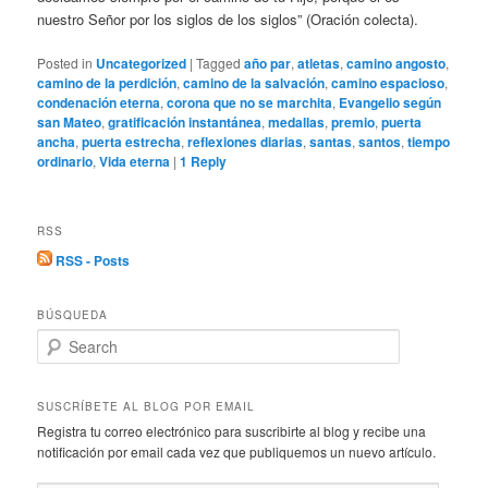
nuestro Señor por los siglos de los siglos” (Oración colecta).
Posted in
Uncategorized
|
Tagged
año par
,
atletas
,
camino angosto
,
camino de la perdición
,
camino de la salvación
,
camino espacioso
,
condenación eterna
,
corona que no se marchita
,
Evangelio según
san Mateo
,
gratificación instantánea
,
medallas
,
premio
,
puerta
ancha
,
puerta estrecha
,
reflexiones diarias
,
santas
,
santos
,
tiempo
ordinario
,
Vida eterna
|
1
Reply
RSS
RSS - Posts
BÚSQUEDA
S
e
a
r
SUSCRÍBETE AL BLOG POR EMAIL
c
Registra tu correo electrónico para suscribirte al blog y recibe una
h
notificación por email cada vez que publiquemos un nuevo artículo.