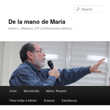
Skip
Skip
to
to
Sear
primary
secondary
content
content
De la mano de María
Héctor L. Márquez, O.P. (Conferencista católico)
Main
Inicio
Bienvenida
María / Rosario
menu
Para invitar a Héctor
Enlaces
Escríbenos