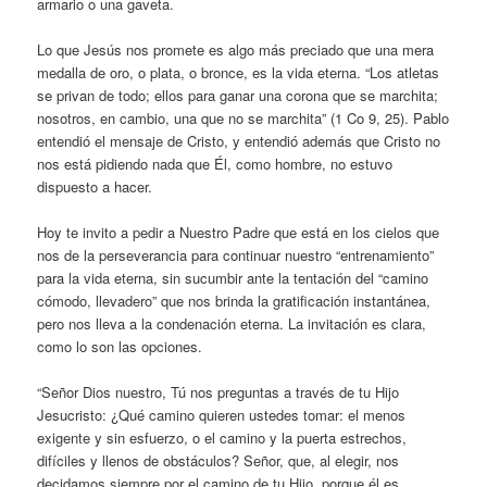
armario o una gaveta.
Lo que Jesús nos promete es algo más preciado que una mera
medalla de oro, o plata, o bronce, es la vida eterna. “Los atletas
se privan de todo; ellos para ganar una corona que se marchita;
nosotros, en cambio, una que no se marchita” (1 Co 9, 25). Pablo
entendió el mensaje de Cristo, y entendió además que Cristo no
nos está pidiendo nada que Él, como hombre, no estuvo
dispuesto a hacer.
Hoy te invito a pedir a Nuestro Padre que está en los cielos que
nos de la perseverancia para continuar nuestro “entrenamiento”
para la vida eterna, sin sucumbir ante la tentación del “camino
cómodo, llevadero” que nos brinda la gratificación instantánea,
pero nos lleva a la condenación eterna. La invitación es clara,
como lo son las opciones.
“Señor Dios nuestro, Tú nos preguntas a través de tu Hijo
Jesucristo: ¿Qué camino quieren ustedes tomar: el menos
exigente y sin esfuerzo, o el camino y la puerta estrechos,
difíciles y llenos de obstáculos? Señor, que, al elegir, nos
decidamos siempre por el camino de tu Hijo, porque él es