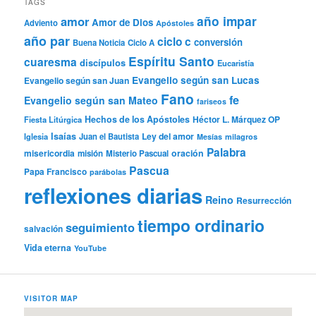
TAGS
año impar
amor
Amor de Dios
Adviento
Apóstoles
año par
ciclo c
conversión
Buena Noticia
Ciclo A
Espíritu Santo
cuaresma
discípulos
Eucaristía
Evangelio según san Lucas
Evangelio según san Juan
Fano
fe
Evangelio según san Mateo
fariseos
Hechos de los Apóstoles
Héctor L. Márquez OP
Fiesta Litúrgica
Isaías
Ley del amor
Iglesia
Juan el Bautista
Mesías
milagros
Palabra
misericordia
oración
misión
Misterio Pascual
Pascua
Papa Francisco
parábolas
reflexiones diarias
Reino
Resurrección
tiempo ordinario
seguimiento
salvación
Vida eterna
YouTube
VISITOR MAP