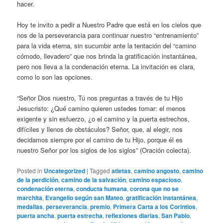
hacer.
Hoy te invito a pedir a Nuestro Padre que está en los cielos que
nos de la perseverancia para continuar nuestro “entrenamiento”
para la vida eterna, sin sucumbir ante la tentación del “camino
cómodo, llevadero” que nos brinda la gratificación instantánea,
pero nos lleva a la condenación eterna. La invitación es clara,
como lo son las opciones.
“Señor Dios nuestro, Tú nos preguntas a través de tu Hijo
Jesucristo: ¿Qué camino quieren ustedes tomar: el menos
exigente y sin esfuerzo, ¿o el camino y la puerta estrechos,
difíciles y llenos de obstáculos? Señor, que, al elegir, nos
decidamos siempre por el camino de tu Hijo, porque él es
nuestro Señor por los siglos de los siglos” (Oración colecta).
Posted in
Uncategorized
|
Tagged
atletas
,
camino angosto
,
camino
de la perdición
,
camino de la salvación
,
camino espacioso
,
condenación eterna
,
conducta humana
,
corona que no se
marchita
,
Evangelio según san Mateo
,
gratificación instantánea
,
medallas
,
perseverancia
,
premio
,
Primera Carta a los Corintios
,
puerta ancha
,
puerta estrecha
,
reflexiones diarias
,
San Pablo
,