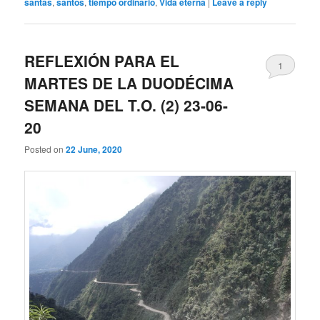
santas
,
santos
,
tiempo ordinario
,
Vida eterna
|
Leave a reply
REFLEXIÓN PARA EL
1
MARTES DE LA DUODÉCIMA
SEMANA DEL T.O. (2) 23-06-
20
Posted on
22 June, 2020