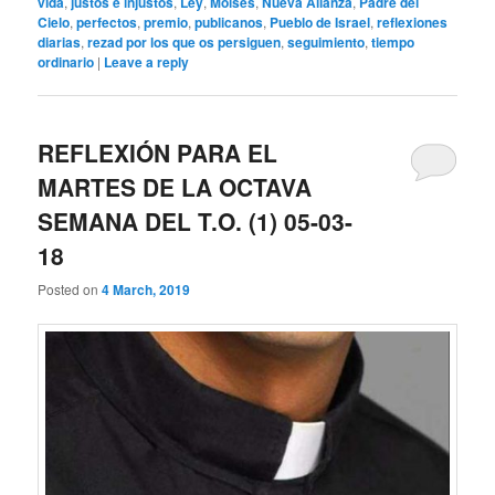
vida
,
justos e injustos
,
Ley
,
Moisés
,
Nueva Alianza
,
Padre del
Cielo
,
perfectos
,
premio
,
publicanos
,
Pueblo de Israel
,
reflexiones
diarias
,
rezad por los que os persiguen
,
seguimiento
,
tiempo
ordinario
|
Leave a reply
REFLEXIÓN PARA EL
MARTES DE LA OCTAVA
SEMANA DEL T.O. (1) 05-03-
18
Posted on
4 March, 2019