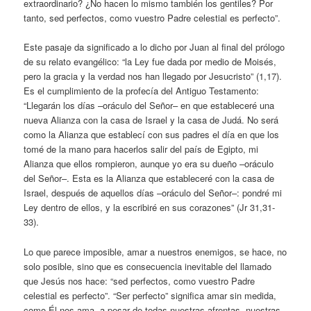
extraordinario? ¿No hacen lo mismo también los gentiles? Por
tanto, sed perfectos, como vuestro Padre celestial es perfecto”.
Este pasaje da significado a lo dicho por Juan al final del prólogo
de su relato evangélico: “la Ley fue dada por medio de Moisés,
pero la gracia y la verdad nos han llegado por Jesucristo” (1,17).
Es el cumplimiento de la profecía del Antiguo Testamento:
“Llegarán los días –oráculo del Señor– en que estableceré una
nueva Alianza con la casa de Israel y la casa de Judá. No será
como la Alianza que establecí con sus padres el día en que los
tomé de la mano para hacerlos salir del país de Egipto, mi
Alianza que ellos rompieron, aunque yo era su dueño –oráculo
del Señor–. Esta es la Alianza que estableceré con la casa de
Israel, después de aquellos días –oráculo del Señor–: pondré mi
Ley dentro de ellos, y la escribiré en sus corazones” (Jr 31,31-
33).
Lo que parece imposible, amar a nuestros enemigos, se hace, no
solo posible, sino que es consecuencia inevitable del llamado
que Jesús nos hace: “sed perfectos, como vuestro Padre
celestial es perfecto”. “Ser perfecto” significa amar sin medida,
como Él nos ama, a pesar de todas nuestras afrentas, nuestras