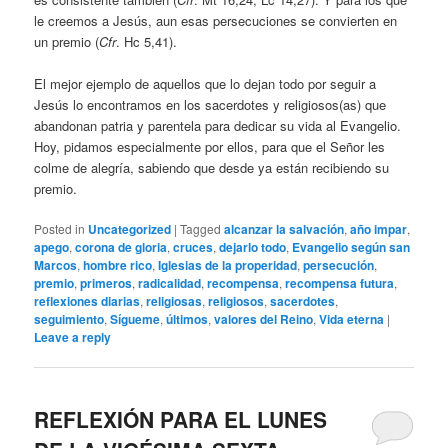
le creemos a Jesús, aun esas persecuciones se convierten en
un premio (
Cfr
. Hc 5,41).
El mejor ejemplo de aquellos que lo dejan todo por seguir a
Jesús lo encontramos en los sacerdotes y religiosos(as) que
abandonan patria y parentela para dedicar su vida al Evangelio.
Hoy, pidamos especialmente por ellos, para que el Señor les
colme de alegría, sabiendo que desde ya están recibiendo su
premio.
Posted in
Uncategorized
|
Tagged
alcanzar la salvación
,
año impar
,
apego
,
corona de gloria
,
cruces
,
dejarlo todo
,
Evangelio según san
Marcos
,
hombre rico
,
Iglesias de la properidad
,
persecución
,
premio
,
primeros
,
radicalidad
,
recompensa
,
recompensa futura
,
reflexiones diarias
,
religiosas
,
religiosos
,
sacerdotes
,
seguimiento
,
Sígueme
,
últimos
,
valores del Reino
,
Vida eterna
|
Leave a reply
REFLEXIÓN PARA EL LUNES