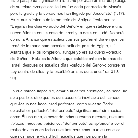
Este pasaje da significado a lo dicho por Juan al final del prólogo
de su relato evangélico: “la Ley fue dada por medio de Moisés,
pero la gracia y la verdad nos han llegado por Jesucristo” (1,17).
Es el cumplimiento de la profecía del Antiguo Testamento:
“Llegarán los días –oráculo del Señor– en que estableceré una
nueva Alianza con la casa de Israel y la casa de Judá. No será
como la Alianza que establecí con sus padres el día en que los
tomé de la mano para hacerlos salir del país de Egipto, mi
Alianza que ellos rompieron, aunque yo era su dueño –oráculo
del Señor–. Esta es la Alianza que estableceré con la casa de
Israel, después de aquellos días –oráculo del Señor–: pondré mi
Ley dentro de ellos, y la escribiré en sus corazones” (Jr 31,31-
33).
Lo que parece imposible, amar a nuestros enemigos, se hace, no
solo posible, sino que es consecuencia inevitable del llamado
que Jesús nos hace: “sed perfectos, como vuestro Padre
celestial es perfecto”. “Ser perfecto” significa amar sin medida,
como Él nos ama, a pesar de todas nuestras afrentas, nuestras
tibiezas, nuestras traiciones. “Ser perfecto” es aprender a ver el
rostro de Jesús en todos nuestros hermanos, aun en aquellos
que nos hace la vida difícil, aquellos que nos ponen la