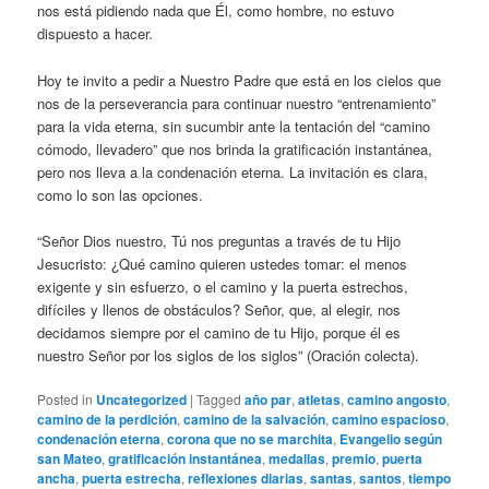
nos está pidiendo nada que Él, como hombre, no estuvo
dispuesto a hacer.
Hoy te invito a pedir a Nuestro Padre que está en los cielos que
nos de la perseverancia para continuar nuestro “entrenamiento”
para la vida eterna, sin sucumbir ante la tentación del “camino
cómodo, llevadero” que nos brinda la gratificación instantánea,
pero nos lleva a la condenación eterna. La invitación es clara,
como lo son las opciones.
“Señor Dios nuestro, Tú nos preguntas a través de tu Hijo
Jesucristo: ¿Qué camino quieren ustedes tomar: el menos
exigente y sin esfuerzo, o el camino y la puerta estrechos,
difíciles y llenos de obstáculos? Señor, que, al elegir, nos
decidamos siempre por el camino de tu Hijo, porque él es
nuestro Señor por los siglos de los siglos” (Oración colecta).
Posted in
Uncategorized
|
Tagged
año par
,
atletas
,
camino angosto
,
camino de la perdición
,
camino de la salvación
,
camino espacioso
,
condenación eterna
,
corona que no se marchita
,
Evangelio según
san Mateo
,
gratificación instantánea
,
medallas
,
premio
,
puerta
ancha
,
puerta estrecha
,
reflexiones diarias
,
santas
,
santos
,
tiempo