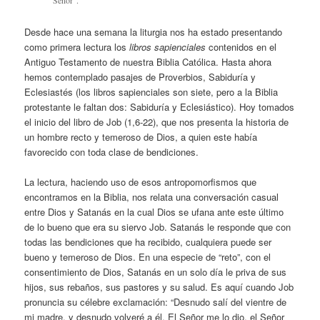
Desde hace una semana la liturgia nos ha estado presentando
como primera lectura los
libros sapienciales
contenidos en el
Antiguo Testamento de nuestra Biblia Católica. Hasta ahora
hemos contemplado pasajes de Proverbios, Sabiduría y
Eclesiastés (los libros sapienciales son siete, pero a la Biblia
protestante le faltan dos: Sabiduría y Eclesiástico). Hoy tomados
el inicio del libro de Job (1,6-22), que nos presenta la historia de
un hombre recto y temeroso de Dios, a quien este había
favorecido con toda clase de bendiciones.
La lectura, haciendo uso de esos antropomorfismos que
encontramos en la Biblia, nos relata una conversación casual
entre Dios y Satanás en la cual Dios se ufana ante este último
de lo bueno que era su siervo Job. Satanás le responde que con
todas las bendiciones que ha recibido, cualquiera puede ser
bueno y temeroso de Dios. En una especie de “reto”, con el
consentimiento de Dios, Satanás en un solo día le priva de sus
hijos, sus rebaños, sus pastores y su salud. Es aquí cuando Job
pronuncia su célebre exclamación: “Desnudo salí del vientre de
mi madre, y desnudo volveré a él. El Señor me lo dio, el Señor