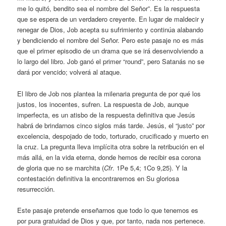
me lo quitó, bendito sea el nombre del Señor”. Es la respuesta
que se espera de un verdadero creyente. En lugar de maldecir y
renegar de Dios, Job acepta su sufrimiento y continúa alabando
y bendiciendo el nombre del Señor. Pero este pasaje no es más
que el primer episodio de un drama que se irá desenvolviendo a
lo largo del libro. Job ganó el primer “round”, pero Satanás no se
dará por vencido; volverá al ataque.
El libro de Job nos plantea la milenaria pregunta de por qué los
justos, los inocentes, sufren. La respuesta de Job, aunque
imperfecta, es un atisbo de la respuesta definitiva que Jesús
habrá de brindarnos cinco siglos más tarde. Jesús, el “justo” por
excelencia, despojado de todo, torturado, crucificado y muerto en
la cruz. La pregunta lleva implícita otra sobre la retribución en el
más allá, en la vida eterna, donde hemos de recibir esa corona
de gloria que no se marchita (
Cfr
. 1Pe 5,4; 1Co 9,25). Y la
contestación definitiva la encontraremos en Su gloriosa
resurrección.
Este pasaje pretende enseñarnos que todo lo que tenemos es
por pura gratuidad de Dios y que, por tanto, nada nos pertenece.