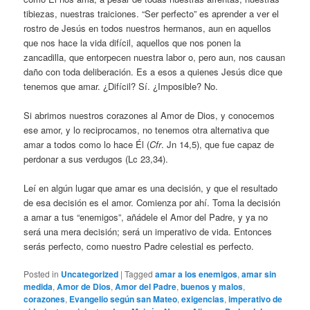
tibiezas, nuestras traiciones. “Ser perfecto” es aprender a ver el
rostro de Jesús en todos nuestros hermanos, aun en aquellos
que nos hace la vida difícil, aquellos que nos ponen la
zancadilla, que entorpecen nuestra labor o, pero aun, nos causan
daño con toda deliberación. Es a esos a quienes Jesús dice que
tenemos que amar. ¿Difícil? Sí. ¿Imposible? No.
Si abrimos nuestros corazones al Amor de Dios, y conocemos
ese amor, y lo reciprocamos, no tenemos otra alternativa que
amar a todos como lo hace Él (
Cfr
. Jn 14,5), que fue capaz de
perdonar a sus verdugos (Lc 23,34).
Leí en algún lugar que amar es una decisión, y que el resultado
de esa decisión es el amor. Comienza por ahí. Toma la decisión
a amar a tus “enemigos”, añádele el Amor del Padre, y ya no
será una mera decisión; será un imperativo de vida. Entonces
serás perfecto, como nuestro Padre celestial es perfecto.
Posted in
Uncategorized
|
Tagged
amar a los enemigos
,
amar sin
medida
,
Amor de Dios
,
Amor del Padre
,
buenos y malos
,
corazones
,
Evangelio según san Mateo
,
exigencias
,
imperativo de