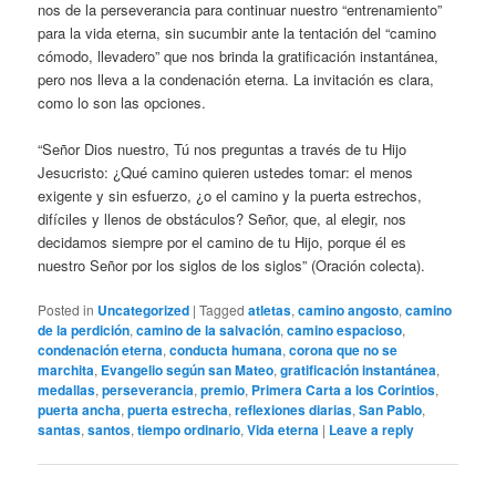
nos de la perseverancia para continuar nuestro “entrenamiento”
para la vida eterna, sin sucumbir ante la tentación del “camino
cómodo, llevadero” que nos brinda la gratificación instantánea,
pero nos lleva a la condenación eterna. La invitación es clara,
como lo son las opciones.
“Señor Dios nuestro, Tú nos preguntas a través de tu Hijo
Jesucristo: ¿Qué camino quieren ustedes tomar: el menos
exigente y sin esfuerzo, ¿o el camino y la puerta estrechos,
difíciles y llenos de obstáculos? Señor, que, al elegir, nos
decidamos siempre por el camino de tu Hijo, porque él es
nuestro Señor por los siglos de los siglos” (Oración colecta).
Posted in
Uncategorized
|
Tagged
atletas
,
camino angosto
,
camino
de la perdición
,
camino de la salvación
,
camino espacioso
,
condenación eterna
,
conducta humana
,
corona que no se
marchita
,
Evangelio según san Mateo
,
gratificación instantánea
,
medallas
,
perseverancia
,
premio
,
Primera Carta a los Corintios
,
puerta ancha
,
puerta estrecha
,
reflexiones diarias
,
San Pablo
,
santas
,
santos
,
tiempo ordinario
,
Vida eterna
|
Leave a reply