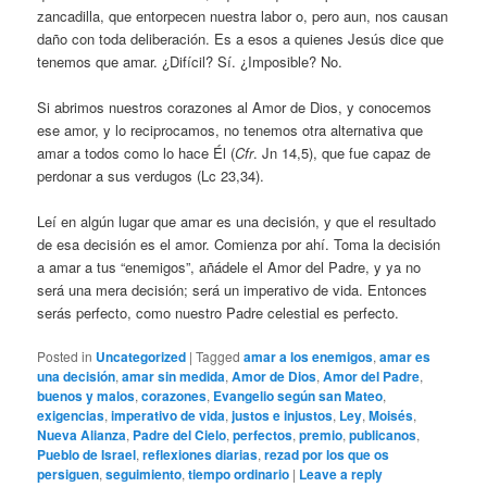
zancadilla, que entorpecen nuestra labor o, pero aun, nos causan
daño con toda deliberación. Es a esos a quienes Jesús dice que
tenemos que amar. ¿Difícil? Sí. ¿Imposible? No.
Si abrimos nuestros corazones al Amor de Dios, y conocemos
ese amor, y lo reciprocamos, no tenemos otra alternativa que
amar a todos como lo hace Él (
Cfr
. Jn 14,5), que fue capaz de
perdonar a sus verdugos (Lc 23,34).
Leí en algún lugar que amar es una decisión, y que el resultado
de esa decisión es el amor. Comienza por ahí. Toma la decisión
a amar a tus “enemigos”, añádele el Amor del Padre, y ya no
será una mera decisión; será un imperativo de vida. Entonces
serás perfecto, como nuestro Padre celestial es perfecto.
Posted in
Uncategorized
|
Tagged
amar a los enemigos
,
amar es
una decisión
,
amar sin medida
,
Amor de Dios
,
Amor del Padre
,
buenos y malos
,
corazones
,
Evangelio según san Mateo
,
exigencias
,
imperativo de vida
,
justos e injustos
,
Ley
,
Moisés
,
Nueva Alianza
,
Padre del Cielo
,
perfectos
,
premio
,
publicanos
,
Pueblo de Israel
,
reflexiones diarias
,
rezad por los que os
persiguen
,
seguimiento
,
tiempo ordinario
|
Leave a reply