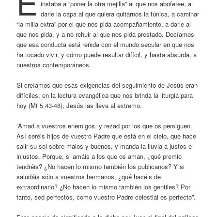
E
instaba a “poner la otra mejilla” al que nos abofetee, a
darle la capa al que quiera quitarnos la túnica, a caminar
“la milla extra” por el que nos pida acompañamiento, a darle al
que nos pida, y a no rehuir al que nos pida prestado. Decíamos
que esa conducta está reñida con el mundo secular en que nos
ha tocado vivir, y cómo puede resultar difícil, y hasta absurda, a
nuestros contemporáneos.
Si creíamos que esas exigencias del seguimiento de Jesús eran
difíciles, en la lectura evangélica que nos brinda la liturgia para
hoy (Mt 5,43-48), Jesús las lleva al extremo.
“Amad a vuestros enemigos, y rezad por los que os persiguen.
Así seréis hijos de vuestro Padre que está en el cielo, que hace
salir su sol sobre malos y buenos, y manda la lluvia a justos e
injustos. Porque, si amáis a los que os aman, ¿qué premio
tendréis? ¿No hacen lo mismo también los publicanos? Y si
saludáis sólo a vuestros hermanos, ¿qué hacéis de
extraordinario? ¿No hacen lo mismo también los gentiles? Por
tanto, sed perfectos, como vuestro Padre celestial es perfecto”.