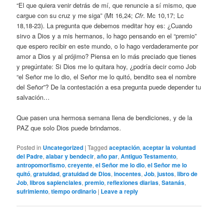
“El que quiera venir detrás de mí, que renuncie a sí mismo, que
cargue con su cruz y me siga” (Mt 16,24;
Cfr
. Mc 10,17; Lc
18,18-23). La pregunta que debemos meditar hoy es: ¿Cuando
sirvo a Dios y a mis hermanos, lo hago pensando en el “premio”
que espero recibir en este mundo, o lo hago verdaderamente por
amor a Dios y al prójimo? Piensa en lo más preciado que tienes
y pregúntate: Si Dios me lo quitara hoy, ¿podría decir como Job
“el Señor me lo dio, el Señor me lo quitó, bendito sea el nombre
del Señor”? De la contestación a esa pregunta puede depender tu
salvación…
Que pasen una hermosa semana llena de bendiciones, y de la
PAZ que solo Dios puede brindarnos.
Posted in
Uncategorized
|
Tagged
aceptación
,
aceptar la voluntad
del Padre
,
alabar y bendecir
,
año par
,
Antiguo Testamento
,
antropomorfismo
,
creyente
,
el Señor me lo dio
,
el Señor me lo
quitó
,
gratuidad
,
gratuidad de Dios
,
inocentes
,
Job
,
justos
,
libro de
Job
,
libros sapienciales
,
premio
,
reflexiones diarias
,
Satanás
,
sufrimiento
,
tiempo ordinario
|
Leave a reply