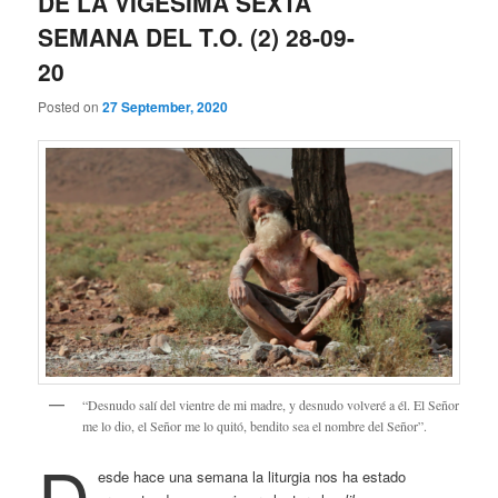
DE LA VIGÉSIMA SEXTA
SEMANA DEL T.O. (2) 28-09-
20
Posted on
27 September, 2020
“Desnudo salí del vientre de mi madre, y desnudo volveré a él. El Señor
me lo dio, el Señor me lo quitó, bendito sea el nombre del Señor”.
D
esde hace una semana la liturgia nos ha estado