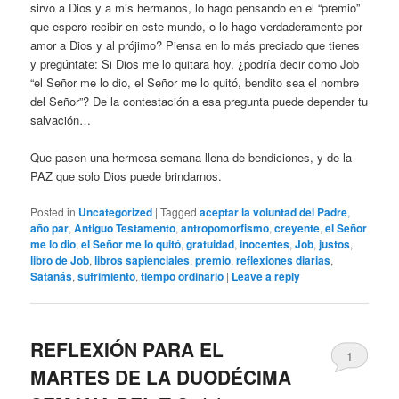
sirvo a Dios y a mis hermanos, lo hago pensando en el “premio”
que espero recibir en este mundo, o lo hago verdaderamente por
amor a Dios y al prójimo? Piensa en lo más preciado que tienes
y pregúntate: Si Dios me lo quitara hoy, ¿podría decir como Job
“el Señor me lo dio, el Señor me lo quitó, bendito sea el nombre
del Señor”? De la contestación a esa pregunta puede depender tu
salvación…
Que pasen una hermosa semana llena de bendiciones, y de la
PAZ que solo Dios puede brindarnos.
Posted in
Uncategorized
|
Tagged
aceptar la voluntad del Padre
,
año par
,
Antiguo Testamento
,
antropomorfismo
,
creyente
,
el Señor
me lo dio
,
el Señor me lo quitó
,
gratuidad
,
inocentes
,
Job
,
justos
,
libro de Job
,
libros sapienciales
,
premio
,
reflexiones diarias
,
Satanás
,
sufrimiento
,
tiempo ordinario
|
Leave a reply
REFLEXIÓN PARA EL
1
MARTES DE LA DUODÉCIMA