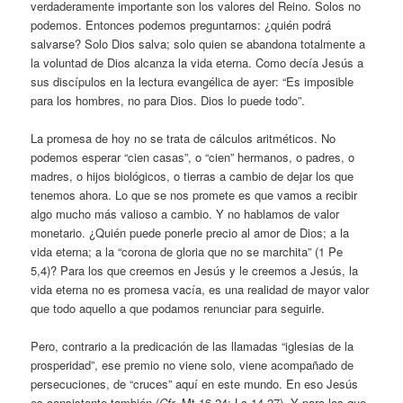
verdaderamente importante son los valores del Reino. Solos no
podemos. Entonces podemos preguntarnos: ¿quién podrá
salvarse? Solo Dios salva; solo quien se abandona totalmente a
la voluntad de Dios alcanza la vida eterna. Como decía Jesús a
sus discípulos en la lectura evangélica de ayer: “Es imposible
para los hombres, no para Dios. Dios lo puede todo”.
La promesa de hoy no se trata de cálculos aritméticos. No
podemos esperar “cien casas”, o “cien” hermanos, o padres, o
madres, o hijos biológicos, o tierras a cambio de dejar los que
tenemos ahora. Lo que se nos promete es que vamos a recibir
algo mucho más valioso a cambio. Y no hablamos de valor
monetario. ¿Quién puede ponerle precio al amor de Dios; a la
vida eterna; a la “corona de gloria que no se marchita” (1 Pe
5,4)? Para los que creemos en Jesús y le creemos a Jesús, la
vida eterna no es promesa vacía, es una realidad de mayor valor
que todo aquello a que podamos renunciar para seguirle.
Pero, contrario a la predicación de las llamadas “iglesias de la
prosperidad”, ese premio no viene solo, viene acompañado de
persecuciones, de “cruces” aquí en este mundo. En eso Jesús
es consistente también (
Cfr
. Mt 16,24; Lc 14,27). Y para los que