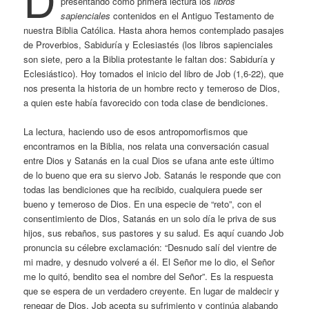
presentando como primera lectura los
libros
sapienciales
contenidos en el Antiguo Testamento de
nuestra Biblia Católica. Hasta ahora hemos contemplado pasajes
de Proverbios, Sabiduría y Eclesiastés (los libros sapienciales
son siete, pero a la Biblia protestante le faltan dos: Sabiduría y
Eclesiástico). Hoy tomados el inicio del libro de Job (1,6-22), que
nos presenta la historia de un hombre recto y temeroso de Dios,
a quien este había favorecido con toda clase de bendiciones.
La lectura, haciendo uso de esos antropomorfismos que
encontramos en la Biblia, nos relata una conversación casual
entre Dios y Satanás en la cual Dios se ufana ante este último
de lo bueno que era su siervo Job. Satanás le responde que con
todas las bendiciones que ha recibido, cualquiera puede ser
bueno y temeroso de Dios. En una especie de “reto”, con el
consentimiento de Dios, Satanás en un solo día le priva de sus
hijos, sus rebaños, sus pastores y su salud. Es aquí cuando Job
pronuncia su célebre exclamación: “Desnudo salí del vientre de
mi madre, y desnudo volveré a él. El Señor me lo dio, el Señor
me lo quitó, bendito sea el nombre del Señor”. Es la respuesta
que se espera de un verdadero creyente. En lugar de maldecir y
renegar de Dios, Job acepta su sufrimiento y continúa alabando