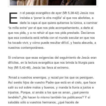
E
n el pasaje evangélico de ayer (Mt 5,38-42) Jesús nos
instaba a “poner la otra mejilla” al que nos abofetee, a
darle la capa al que quiera quitarnos la túnica, a caminar
“la milla extra” por el que nos pida acompañamiento, a darle al
que nos pida, y a no rehuir al que nos pida prestado. Decíamos
que esa conducta está reñida con el mundo secular en que nos
ha tocado vivir, y cómo puede resultar difícil, y hasta absurda, a
nuestros contemporáneos.
Si creíamos que esas exigencias del seguimiento de Jesús eran
difíciles, en la lectura evangélica que nos brinda la liturgia para
hoy (Mt 5,43-48), Jesús las lleva al extremo.
“Amad a vuestros enemigos, y rezad por los que os persiguen.
Así seréis hijos de vuestro Padre que está en el cielo, que hace
salir su sol sobre malos y buenos, y manda la lluvia a justos e
injustos. Porque, si amáis a los que os aman, ¿qué premio
tendréis? ¿No hacen lo mismo también los publicanos? Y si
saludáis sólo a vuestros hermanos, ¿qué hacéis de