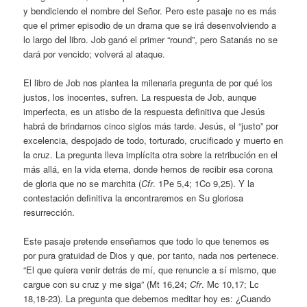
y bendiciendo el nombre del Señor. Pero este pasaje no es más
que el primer episodio de un drama que se irá desenvolviendo a
lo largo del libro. Job ganó el primer “round”, pero Satanás no se
dará por vencido; volverá al ataque.
El libro de Job nos plantea la milenaria pregunta de por qué los
justos, los inocentes, sufren. La respuesta de Job, aunque
imperfecta, es un atisbo de la respuesta definitiva que Jesús
habrá de brindarnos cinco siglos más tarde. Jesús, el “justo” por
excelencia, despojado de todo, torturado, crucificado y muerto en
la cruz. La pregunta lleva implícita otra sobre la retribución en el
más allá, en la vida eterna, donde hemos de recibir esa corona
de gloria que no se marchita (
Cfr
. 1Pe 5,4; 1Co 9,25). Y la
contestación definitiva la encontraremos en Su gloriosa
resurrección.
Este pasaje pretende enseñarnos que todo lo que tenemos es
por pura gratuidad de Dios y que, por tanto, nada nos pertenece.
“El que quiera venir detrás de mí, que renuncie a sí mismo, que
cargue con su cruz y me siga” (Mt 16,24;
Cfr
. Mc 10,17; Lc
18,18-23). La pregunta que debemos meditar hoy es: ¿Cuando