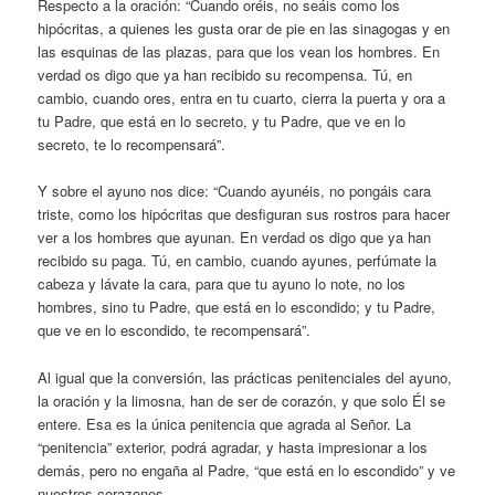
Respecto a la oración: “Cuando oréis, no seáis como los
hipócritas, a quienes les gusta orar de pie en las sinagogas y en
las esquinas de las plazas, para que los vean los hombres. En
verdad os digo que ya han recibido su recompensa. Tú, en
cambio, cuando ores, entra en tu cuarto, cierra la puerta y ora a
tu Padre, que está en lo secreto, y tu Padre, que ve en lo
secreto, te lo recompensará”.
Y sobre el ayuno nos dice: “Cuando ayunéis, no pongáis cara
triste, como los hipócritas que desfiguran sus rostros para hacer
ver a los hombres que ayunan. En verdad os digo que ya han
recibido su paga. Tú, en cambio, cuando ayunes, perfúmate la
cabeza y lávate la cara, para que tu ayuno lo note, no los
hombres, sino tu Padre, que está en lo escondido; y tu Padre,
que ve en lo escondido, te recompensará”.
Al igual que la conversión, las prácticas penitenciales del ayuno,
la oración y la limosna, han de ser de corazón, y que solo Él se
entere. Esa es la única penitencia que agrada al Señor. La
“penitencia” exterior, podrá agradar, y hasta impresionar a los
demás, pero no engaña al Padre, “que está en lo escondido” y ve
nuestros corazones.