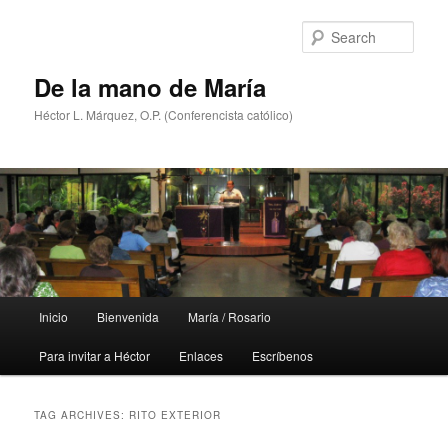
Skip
Skip
to
to
Sear
primary
secondary
content
content
De la mano de María
Héctor L. Márquez, O.P. (Conferencista católico)
Main
Inicio
Bienvenida
María / Rosario
menu
Para invitar a Héctor
Enlaces
Escríbenos
TAG ARCHIVES:
RITO EXTERIOR