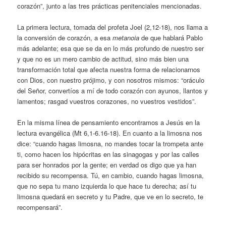
corazón”, junto a las tres prácticas penitenciales mencionadas.
La primera lectura, tomada del profeta Joel (2,12-18), nos llama a
la conversión de corazón, a esa
metanoia
de que hablará Pablo
más adelante; esa que se da en lo más profundo de nuestro ser
y que no es un mero cambio de actitud, sino más bien una
transformación total que afecta nuestra forma de relacionarnos
con Dios, con nuestro prójimo, y con nosotros mismos: “oráculo
del Señor, convertíos a mí de todo corazón con ayunos, llantos y
lamentos; rasgad vuestros corazones, no vuestros vestidos”.
En la misma línea de pensamiento encontramos a Jesús en la
lectura evangélica (Mt 6,1-6.16-18). En cuanto a la limosna nos
dice: “cuando hagas limosna, no mandes tocar la trompeta ante
ti, como hacen los hipócritas en las sinagogas y por las calles
para ser honrados por la gente; en verdad os digo que ya han
recibido su recompensa. Tú, en cambio, cuando hagas limosna,
que no sepa tu mano izquierda lo que hace tu derecha; así tu
limosna quedará en secreto y tu Padre, que ve en lo secreto, te
recompensará”.