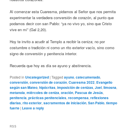
Al comenzar esta Cuaresma, pidamos al Señor que nos permita
experimentar la verdadera conversión de corazón, al punto que
podamos decir con san Pablo: “ya no vivo yo, sino que Cristo
vive en mí” (Gal 2,20).
Hoy te invito a acudir al Templo a recibir la ceniza; no por
costumbre o tradición ni como un rito exterior vacío, sino como
signo de conversión y penitencia interior.
Recuerda que hoy es día se ayuno y abstinencia.
Posted in
Uncategorized
|
Tagged
ayuno
,
catecumenado
,
conversión
,
conversión de corazón
,
Cuaresma 2022
,
Evangelio
según san Mateo
,
hipócritas
,
imposición de cenizas
,
Joel
,
limosna
,
metanoia
,
miércoles de ceniza
,
oración
,
Pascua de Jesús
,
penitencia
,
prácticas penitenciales
,
recompensa
,
reflexiones
diarias
,
rito exterior
,
sacramentos de iniciación
,
San Pablo
,
tiempo
fuerte
|
Leave a reply
RSS