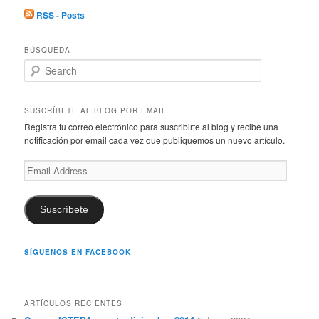
RSS - Posts
BÚSQUEDA
S
e
a
r
SUSCRÍBETE AL BLOG POR EMAIL
c
Registra tu correo electrónico para suscribirte al blog y recibe una
h
notificación por email cada vez que publiquemos un nuevo artículo.
Email
Address
Suscríbete
SÍGUENOS EN FACEBOOK
ARTÍCULOS RECIENTES