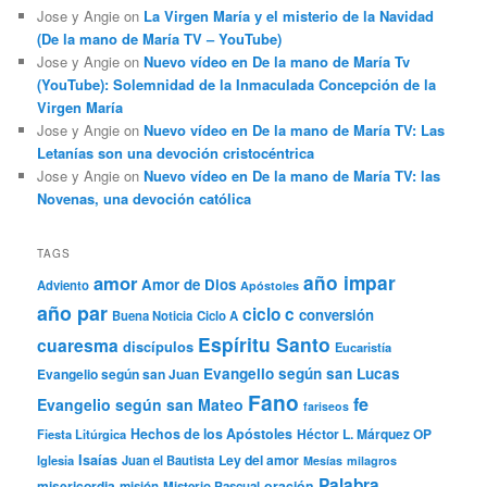
Jose y Angie
on
La Virgen María y el misterio de la Navidad
(De la mano de María TV – YouTube)
Jose y Angie
on
Nuevo vídeo en De la mano de María Tv
(YouTube): Solemnidad de la Inmaculada Concepción de la
Virgen María
Jose y Angie
on
Nuevo vídeo en De la mano de María TV: Las
Letanías son una devoción cristocéntrica
Jose y Angie
on
Nuevo vídeo en De la mano de María TV: las
Novenas, una devoción católica
TAGS
año impar
amor
Amor de Dios
Adviento
Apóstoles
año par
ciclo c
conversión
Buena Noticia
Ciclo A
Espíritu Santo
cuaresma
discípulos
Eucaristía
Evangelio según san Lucas
Evangelio según san Juan
Fano
fe
Evangelio según san Mateo
fariseos
Hechos de los Apóstoles
Héctor L. Márquez OP
Fiesta Litúrgica
Isaías
Ley del amor
Iglesia
Juan el Bautista
Mesías
milagros
Palabra
misericordia
oración
misión
Misterio Pascual