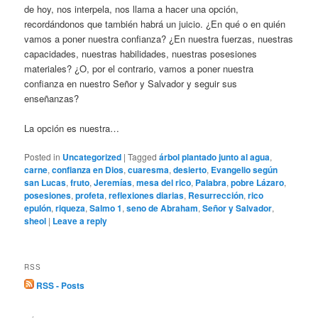
de hoy, nos interpela, nos llama a hacer una opción,
recordándonos que también habrá un juicio. ¿En qué o en quién
vamos a poner nuestra confianza? ¿En nuestra fuerzas, nuestras
capacidades, nuestras habilidades, nuestras posesiones
materiales? ¿O, por el contrario, vamos a poner nuestra
confianza en nuestro Señor y Salvador y seguir sus
enseñanzas?
La opción es nuestra…
Posted in
Uncategorized
|
Tagged
árbol plantado junto al agua
,
carne
,
confianza en Dios
,
cuaresma
,
desierto
,
Evangelio según
san Lucas
,
fruto
,
Jeremías
,
mesa del rico
,
Palabra
,
pobre Lázaro
,
posesiones
,
profeta
,
reflexiones diarias
,
Resurrección
,
rico
epulón
,
riqueza
,
Salmo 1
,
seno de Abraham
,
Señor y Salvador
,
sheol
|
Leave a reply
RSS
RSS - Posts