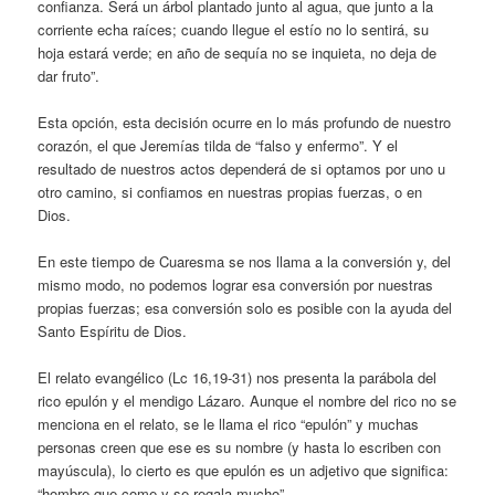
confianza. Será un árbol plantado junto al agua, que junto a la
corriente echa raíces; cuando llegue el estío no lo sentirá, su
hoja estará verde; en año de sequía no se inquieta, no deja de
dar fruto”.
Esta opción, esta decisión ocurre en lo más profundo de nuestro
corazón, el que Jeremías tilda de “falso y enfermo”. Y el
resultado de nuestros actos dependerá de si optamos por uno u
otro camino, si confiamos en nuestras propias fuerzas, o en
Dios.
En este tiempo de Cuaresma se nos llama a la conversión y, del
mismo modo, no podemos lograr esa conversión por nuestras
propias fuerzas; esa conversión solo es posible con la ayuda del
Santo Espíritu de Dios.
El relato evangélico (Lc 16,19-31) nos presenta la parábola del
rico epulón y el mendigo Lázaro. Aunque el nombre del rico no se
menciona en el relato, se le llama el rico “epulón” y muchas
personas creen que ese es su nombre (y hasta lo escriben con
mayúscula), lo cierto es que epulón es un adjetivo que significa:
“hombre que come y se regala mucho”.