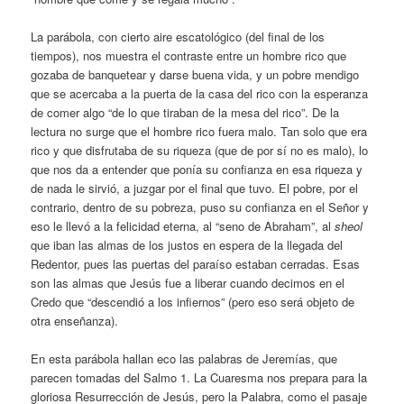
La parábola, con cierto aire escatológico (del final de los
tiempos), nos muestra el contraste entre un hombre rico que
gozaba de banquetear y darse buena vida, y un pobre mendigo
que se acercaba a la puerta de la casa del rico con la esperanza
de comer algo “de lo que tiraban de la mesa del rico”. De la
lectura no surge que el hombre rico fuera malo. Tan solo que era
rico y que disfrutaba de su riqueza (que de por sí no es malo), lo
que nos da a entender que ponía su confianza en esa riqueza y
de nada le sirvió, a juzgar por el final que tuvo. El pobre, por el
contrario, dentro de su pobreza, puso su confianza en el Señor y
eso le llevó a la felicidad eterna, al “seno de Abraham”, al
sheol
que iban las almas de los justos en espera de la llegada del
Redentor, pues las puertas del paraíso estaban cerradas. Esas
son las almas que Jesús fue a liberar cuando decimos en el
Credo que “descendió a los infiernos” (pero eso será objeto de
otra enseñanza).
En esta parábola hallan eco las palabras de Jeremías, que
parecen tomadas del Salmo 1. La Cuaresma nos prepara para la
gloriosa Resurrección de Jesús, pero la Palabra, como el pasaje