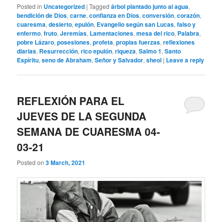
Posted in
Uncategorized
|
Tagged
árbol plantado junto al agua
,
bendición de Dios
,
carne
,
confianza en Dios
,
conversión
,
corazón
,
cuaresma
,
desierto
,
epulón
,
Evangelio según san Lucas
,
falso y
enfermo
,
fruto
,
Jeremías
,
Lamentaciones
,
mesa del rico
,
Palabra
,
pobre Lázaro
,
posesiones
,
profeta
,
propias fuerzas
,
reflexiones
diarias
,
Resurrección
,
rico epulón
,
riqueza
,
Salmo 1
,
Santo
Espíritu
,
seno de Abraham
,
Señor y Salvador
,
sheol
|
Leave a reply
REFLEXIÓN PARA EL
JUEVES DE LA SEGUNDA
SEMANA DE CUARESMA 04-
03-21
Posted on
3 March, 2021