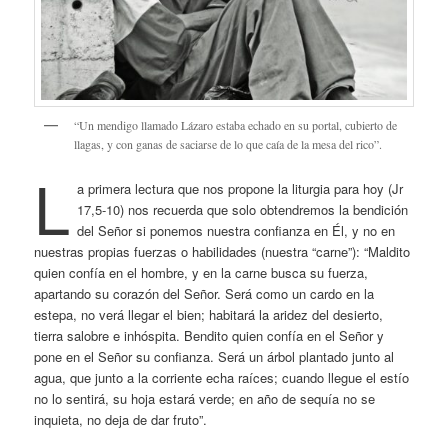
“Un mendigo llamado Lázaro estaba echado en su portal, cubierto de
llagas, y con ganas de saciarse de lo que caía de la mesa del rico”.
L
a primera lectura que nos propone la liturgia para hoy (Jr
17,5-10) nos recuerda que solo obtendremos la bendición
del Señor si ponemos nuestra confianza en Él, y no en
nuestras propias fuerzas o habilidades (nuestra “carne”): “Maldito
quien confía en el hombre, y en la carne busca su fuerza,
apartando su corazón del Señor. Será como un cardo en la
estepa, no verá llegar el bien; habitará la aridez del desierto,
tierra salobre e inhóspita. Bendito quien confía en el Señor y
pone en el Señor su confianza. Será un árbol plantado junto al
agua, que junto a la corriente echa raíces; cuando llegue el estío
no lo sentirá, su hoja estará verde; en año de sequía no se
inquieta, no deja de dar fruto”.