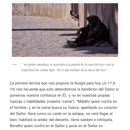
” un pobre mendigo se acercaba a la puerta de la casa del rico con la
esperanza de comer algo “de lo que tiraban de la mesa del rico”.
La primera lectura que nos propone la liturgia para hoy (Jr 17,5-
10) nos recuerda que solo obtendremos la bendición del Señor si
ponemos nuestra confianza en Él, y no en nuestras propias
fuerzas o habilidades (nuestra “carne”): “Maldito quien confía en
el hombre, y en la carne busca su fuerza, apartando su corazón
del Señor. Será como un cardo en la estepa, no verá llegar el
bien; habitará la aridez del desierto, tierra salobre e inhóspita.
Bendito quien confía en el Señor y pone en el Señor su