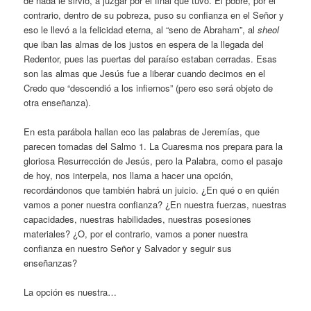
de nada le sirvió, a juzgar por el final que tuvo. El pobre, por el
contrario, dentro de su pobreza, puso su confianza en el Señor y
eso le llevó a la felicidad eterna, al “seno de Abraham”, al
sheol
que iban las almas de los justos en espera de la llegada del
Redentor, pues las puertas del paraíso estaban cerradas. Esas
son las almas que Jesús fue a liberar cuando decimos en el
Credo que “descendió a los infiernos” (pero eso será objeto de
otra enseñanza).
En esta parábola hallan eco las palabras de Jeremías, que
parecen tomadas del Salmo 1. La Cuaresma nos prepara para la
gloriosa Resurrección de Jesús, pero la Palabra, como el pasaje
de hoy, nos interpela, nos llama a hacer una opción,
recordándonos que también habrá un juicio. ¿En qué o en quién
vamos a poner nuestra confianza? ¿En nuestra fuerzas, nuestras
capacidades, nuestras habilidades, nuestras posesiones
materiales? ¿O, por el contrario, vamos a poner nuestra
confianza en nuestro Señor y Salvador y seguir sus
enseñanzas?
La opción es nuestra…