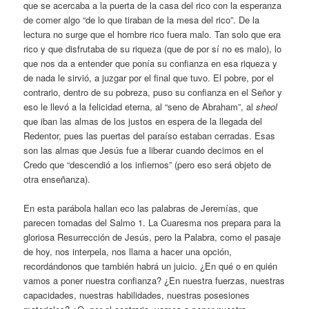
que se acercaba a la puerta de la casa del rico con la esperanza
de comer algo “de lo que tiraban de la mesa del rico”. De la
lectura no surge que el hombre rico fuera malo. Tan solo que era
rico y que disfrutaba de su riqueza (que de por sí no es malo), lo
que nos da a entender que ponía su confianza en esa riqueza y
de nada le sirvió, a juzgar por el final que tuvo. El pobre, por el
contrario, dentro de su pobreza, puso su confianza en el Señor y
eso le llevó a la felicidad eterna, al “seno de Abraham”, al
sheol
que iban las almas de los justos en espera de la llegada del
Redentor, pues las puertas del paraíso estaban cerradas. Esas
son las almas que Jesús fue a liberar cuando decimos en el
Credo que “descendió a los infiernos” (pero eso será objeto de
otra enseñanza).
En esta parábola hallan eco las palabras de Jeremías, que
parecen tomadas del Salmo 1. La Cuaresma nos prepara para la
gloriosa Resurrección de Jesús, pero la Palabra, como el pasaje
de hoy, nos interpela, nos llama a hacer una opción,
recordándonos que también habrá un juicio. ¿En qué o en quién
vamos a poner nuestra confianza? ¿En nuestra fuerzas, nuestras
capacidades, nuestras habilidades, nuestras posesiones