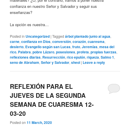
materiales? ¿O, por el contrario, vamos a poner nuestra
confianza en nuestro Señor y Salvador y seguir sus
enseñanzas?
La opción es nuestra…
Posted in
Uncategorized
|
Tagged
árbol plantado junto al agua
,
carne
,
confianza en Dios
,
conversión
,
corazón
,
cuaresma
,
desierto
,
Evangelio según san Lucas
,
fruto
,
Jeremías
,
mesa del
rico
,
Palabra
,
pobre Lázaro
,
posesiones
,
profeta
,
propias fuerzas
,
reflexiones diarias
,
Resurrección
,
rico epulón
,
riqueza
,
Salmo 1
,
seno de Abraham
,
Señor y Salvador
,
sheol
|
Leave a reply
REFLEXIÓN PARA EL
JUEVES DE LA SEGUNDA
SEMANA DE CUARESMA 12-
03-20
Posted on
11 March, 2020