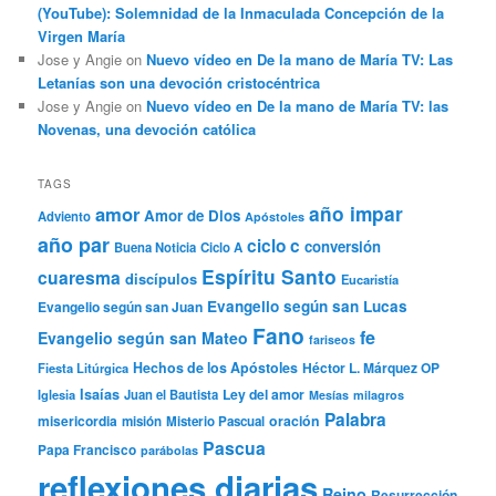
(YouTube): Solemnidad de la Inmaculada Concepción de la
Virgen María
Jose y Angie
on
Nuevo vídeo en De la mano de María TV: Las
Letanías son una devoción cristocéntrica
Jose y Angie
on
Nuevo vídeo en De la mano de María TV: las
Novenas, una devoción católica
TAGS
año impar
amor
Amor de Dios
Adviento
Apóstoles
año par
ciclo c
conversión
Buena Noticia
Ciclo A
Espíritu Santo
cuaresma
discípulos
Eucaristía
Evangelio según san Lucas
Evangelio según san Juan
Fano
fe
Evangelio según san Mateo
fariseos
Hechos de los Apóstoles
Héctor L. Márquez OP
Fiesta Litúrgica
Isaías
Ley del amor
Iglesia
Juan el Bautista
Mesías
milagros
Palabra
misericordia
oración
misión
Misterio Pascual
Pascua
Papa Francisco
parábolas
reflexiones diarias
Reino
Resurrección