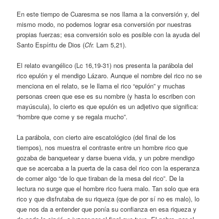
En este tiempo de Cuaresma se nos llama a la conversión y, del
mismo modo, no podemos lograr esa conversión por nuestras
propias fuerzas; esa conversión solo es posible con la ayuda del
Santo Espíritu de Dios (
Cfr.
Lam 5,21).
El relato evangélico (Lc 16,19-31) nos presenta la parábola del
rico epulón y el mendigo Lázaro. Aunque el nombre del rico no se
menciona en el relato, se le llama el rico “epulón” y muchas
personas creen que ese es su nombre (y hasta lo escriben con
mayúscula), lo cierto es que epulón es un adjetivo que significa:
“hombre que come y se regala mucho”.
La parábola, con cierto aire escatológico (del final de los
tiempos), nos muestra el contraste entre un hombre rico que
gozaba de banquetear y darse buena vida, y un pobre mendigo
que se acercaba a la puerta de la casa del rico con la esperanza
de comer algo “de lo que tiraban de la mesa del rico”. De la
lectura no surge que el hombre rico fuera malo. Tan solo que era
rico y que disfrutaba de su riqueza (que de por sí no es malo), lo
que nos da a entender que ponía su confianza en esa riqueza y