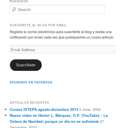
BÚSQUEDA
S
e
a
r
SUSCRÍBETE AL BLOG POR EMAIL
c
Registra tu correo electrónico para suscribirte al blog y recibe una
h
notificación por email cada vez que publiquemos un nuevo artículo.
Email
Address
Suscríbete
SÍGUENOS EN FACEBOOK
ARTÍCULOS RECIENTES
Cursos ISTEPA agosto-diciembre 2014
5 June, 2024
Nuevo vídeo en Héctor L. Márquez, O.P. (YouTube) – La
Octava de Navidad; porque un día no es suficiente
27
December, 2023