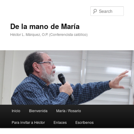
Skip
Skip
to
to
Sear
primary
secondary
content
content
De la mano de María
Héctor L. Márquez, O.P. (Conferencista católico)
Main
Inicio
Bienvenida
María / Rosario
menu
Para invitar a Héctor
Enlaces
Escríbenos