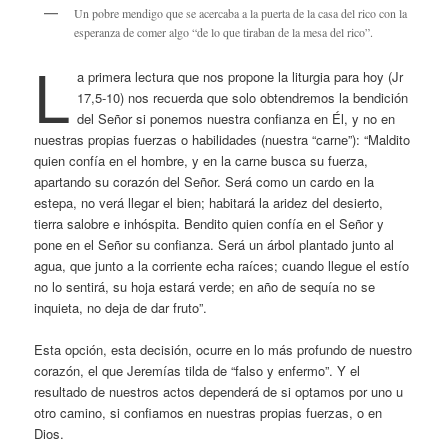
Un pobre mendigo que se acercaba a la puerta de la casa del rico con la
esperanza de comer algo “de lo que tiraban de la mesa del rico”.
L
a primera lectura que nos propone la liturgia para hoy (Jr
17,5-10) nos recuerda que solo obtendremos la bendición
del Señor si ponemos nuestra confianza en Él, y no en
nuestras propias fuerzas o habilidades (nuestra “carne”): “Maldito
quien confía en el hombre, y en la carne busca su fuerza,
apartando su corazón del Señor. Será como un cardo en la
estepa, no verá llegar el bien; habitará la aridez del desierto,
tierra salobre e inhóspita. Bendito quien confía en el Señor y
pone en el Señor su confianza. Será un árbol plantado junto al
agua, que junto a la corriente echa raíces; cuando llegue el estío
no lo sentirá, su hoja estará verde; en año de sequía no se
inquieta, no deja de dar fruto”.
Esta opción, esta decisión, ocurre en lo más profundo de nuestro
corazón, el que Jeremías tilda de “falso y enfermo”. Y el
resultado de nuestros actos dependerá de si optamos por uno u
otro camino, si confiamos en nuestras propias fuerzas, o en
Dios.