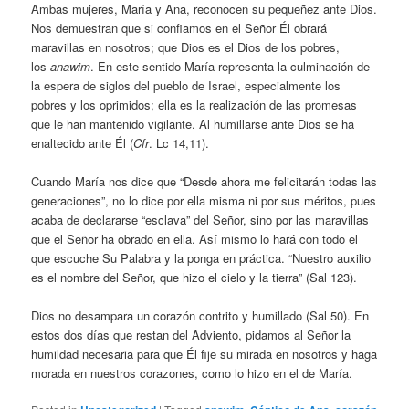
Ambas mujeres, María y Ana, reconocen su pequeñez ante Dios.
Nos demuestran que si confiamos en el Señor Él obrará
maravillas en nosotros; que Dios es el Dios de los pobres,
los
anawim
. En este sentido María representa la culminación de
la espera de siglos del pueblo de Israel, especialmente los
pobres y los oprimidos; ella es la realización de las promesas
que le han mantenido vigilante. Al humillarse ante Dios se ha
enaltecido ante Él (
Cfr
. Lc 14,11).
Cuando María nos dice que “Desde ahora me felicitarán todas las
generaciones”, no lo dice por ella misma ni por sus méritos, pues
acaba de declararse “esclava” del Señor, sino por las maravillas
que el Señor ha obrado en ella. Así mismo lo hará con todo el
que escuche Su Palabra y la ponga en práctica. “Nuestro auxilio
es el nombre del Señor, que hizo el cielo y la tierra” (Sal 123).
Dios no desampara un corazón contrito y humillado (Sal 50). En
estos dos días que restan del Adviento, pidamos al Señor la
humildad necesaria para que Él fije su mirada en nosotros y haga
morada en nuestros corazones, como lo hizo en el de María.