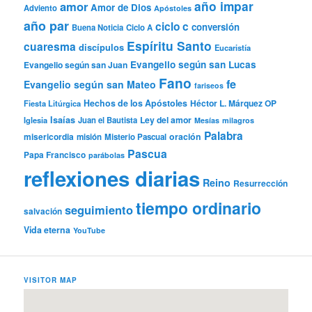
año impar
amor
Amor de Dios
Adviento
Apóstoles
año par
ciclo c
conversión
Buena Noticia
Ciclo A
Espíritu Santo
cuaresma
discípulos
Eucaristía
Evangelio según san Lucas
Evangelio según san Juan
Fano
fe
Evangelio según san Mateo
fariseos
Hechos de los Apóstoles
Héctor L. Márquez OP
Fiesta Litúrgica
Isaías
Ley del amor
Iglesia
Juan el Bautista
Mesías
milagros
Palabra
misericordia
oración
misión
Misterio Pascual
Pascua
Papa Francisco
parábolas
reflexiones diarias
Reino
Resurrección
tiempo ordinario
seguimiento
salvación
Vida eterna
YouTube
VISITOR MAP