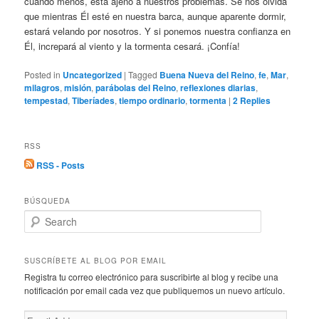
cuando menos, está ajeno a nuestros problemas. Se nos olvida
que mientras Él esté en nuestra barca, aunque aparente dormir,
estará velando por nosotros. Y si ponemos nuestra confianza en
Él, increpará al viento y la tormenta cesará. ¡Confía!
Posted in
Uncategorized
|
Tagged
Buena Nueva del Reino
,
fe
,
Mar
,
milagros
,
misión
,
parábolas del Reino
,
reflexiones diarias
,
tempestad
,
Tiberíades
,
tiempo ordinario
,
tormenta
|
2
Replies
RSS
RSS - Posts
BÚSQUEDA
S
e
a
r
SUSCRÍBETE AL BLOG POR EMAIL
c
Registra tu correo electrónico para suscribirte al blog y recibe una
h
notificación por email cada vez que publiquemos un nuevo artículo.
Email