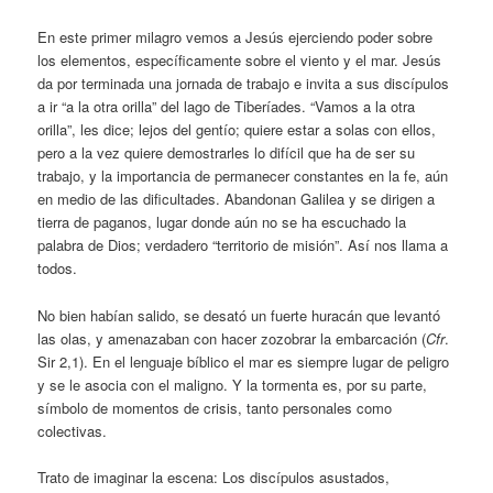
En este primer milagro vemos a Jesús ejerciendo poder sobre
los elementos, específicamente sobre el viento y el mar. Jesús
da por terminada una jornada de trabajo e invita a sus discípulos
a ir “a la otra orilla” del lago de Tiberíades. “Vamos a la otra
orilla”, les dice; lejos del gentío; quiere estar a solas con ellos,
pero a la vez quiere demostrarles lo difícil que ha de ser su
trabajo, y la importancia de permanecer constantes en la fe, aún
en medio de las dificultades. Abandonan Galilea y se dirigen a
tierra de paganos, lugar donde aún no se ha escuchado la
palabra de Dios; verdadero “territorio de misión”. Así nos llama a
todos.
No bien habían salido, se desató un fuerte huracán que levantó
las olas, y amenazaban con hacer zozobrar la embarcación (
Cfr
.
Sir 2,1). En el lenguaje bíblico el mar es siempre lugar de peligro
y se le asocia con el maligno. Y la tormenta es, por su parte,
símbolo de momentos de crisis, tanto personales como
colectivas.
Trato de imaginar la escena: Los discípulos asustados,