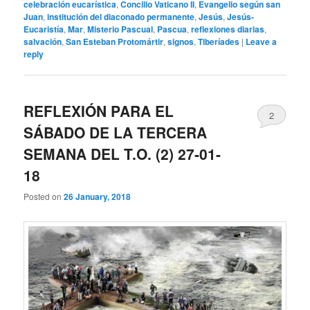
celebración eucarística
,
Concilio Vaticano II
,
Evangelio según san
Juan
,
institución del diaconado permanente
,
Jesús
,
Jesús-
Eucaristía
,
Mar
,
Misterio Pascual
,
Pascua
,
reflexiones diarias
,
salvación
,
San Esteban Protomártir
,
signos
,
Tiberíades
|
Leave a
reply
REFLEXIÓN PARA EL
2
SÁBADO DE LA TERCERA
SEMANA DEL T.O. (2) 27-01-
18
Posted on
26 January, 2018