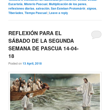
Eucaristía
,
Misterio Pascual
,
Multiplicación de los panes
,
reflexiones diarias
,
salvación
,
San Esteban Protomártir
,
signos
,
Tiberíades
,
Tiempo Pascual
|
Leave a reply
REFLEXIÓN PARA EL
SÁBADO DE LA SEGUNDA
SEMANA DE PASCUA 14-04-
18
Posted on
13 April, 2018