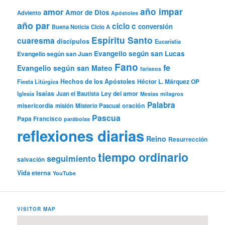
año impar
amor
Amor de Dios
Adviento
Apóstoles
año par
ciclo c
conversión
Buena Noticia
Ciclo A
Espíritu Santo
cuaresma
discípulos
Eucaristía
Evangelio según san Lucas
Evangelio según san Juan
Fano
fe
Evangelio según san Mateo
fariseos
Hechos de los Apóstoles
Héctor L. Márquez OP
Fiesta Litúrgica
Isaías
Ley del amor
Iglesia
Juan el Bautista
Mesías
milagros
Palabra
misericordia
oración
misión
Misterio Pascual
Pascua
Papa Francisco
parábolas
reflexiones diarias
Reino
Resurrección
tiempo ordinario
seguimiento
salvación
Vida eterna
YouTube
VISITOR MAP