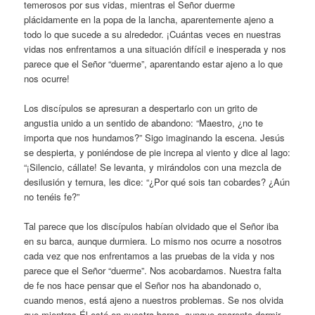
temerosos por sus vidas, mientras el Señor duerme
plácidamente en la popa de la lancha, aparentemente ajeno a
todo lo que sucede a su alrededor. ¡Cuántas veces en nuestras
vidas nos enfrentamos a una situación difícil e inesperada y nos
parece que el Señor “duerme”, aparentando estar ajeno a lo que
nos ocurre!
Los discípulos se apresuran a despertarlo con un grito de
angustia unido a un sentido de abandono: “Maestro, ¿no te
importa que nos hundamos?” Sigo imaginando la escena. Jesús
se despierta, y poniéndose de pie increpa al viento y dice al lago:
“¡Silencio, cállate! Se levanta, y mirándolos con una mezcla de
desilusión y ternura, les dice: “¿Por qué sois tan cobardes? ¿Aún
no tenéis fe?”
Tal parece que los discípulos habían olvidado que el Señor iba
en su barca, aunque durmiera. Lo mismo nos ocurre a nosotros
cada vez que nos enfrentamos a las pruebas de la vida y nos
parece que el Señor “duerme”. Nos acobardamos. Nuestra falta
de fe nos hace pensar que el Señor nos ha abandonado o,
cuando menos, está ajeno a nuestros problemas. Se nos olvida
que mientras Él esté en nuestra barca, aunque aparente dormir,