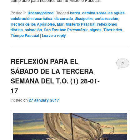
compraste para nosotros con tu Misterio Pascual.
Posted in
Uncategorized
|
Tagged
barca
,
camina sobre las aguas
,
celebración eucarística
,
diaconado
,
discípulos
,
embarcación
,
Hechos de los Apóstoles
,
Mar
,
Misterio Pascual
,
reflexiones
diarias
,
salvación
,
San Esteban Protomártir
,
signos
,
Tiberíades
,
Tiempo Pascual
|
Leave a reply
REFLEXIÓN PARA EL
2
SÁBADO DE LA TERCERA
SEMANA DEL T.O. (1) 28-01-
17
Posted on
27 January, 2017