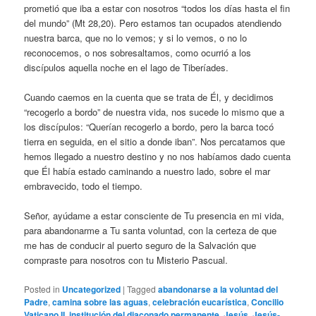
prometió que iba a estar con nosotros “todos los días hasta el fin
del mundo” (Mt 28,20). Pero estamos tan ocupados atendiendo
nuestra barca, que no lo vemos; y si lo vemos, o no lo
reconocemos, o nos sobresaltamos, como ocurrió a los
discípulos aquella noche en el lago de Tiberíades.
Cuando caemos en la cuenta que se trata de Él, y decidimos
“recogerlo a bordo” de nuestra vida, nos sucede lo mismo que a
los discípulos: “Querían recogerlo a bordo, pero la barca tocó
tierra en seguida, en el sitio a donde iban”. Nos percatamos que
hemos llegado a nuestro destino y no nos habíamos dado cuenta
que Él había estado caminando a nuestro lado, sobre el mar
embravecido, todo el tiempo.
Señor, ayúdame a estar consciente de Tu presencia en mi vida,
para abandonarme a Tu santa voluntad, con la certeza de que
me has de conducir al puerto seguro de la Salvación que
compraste para nosotros con tu Misterio Pascual.
Posted in
Uncategorized
|
Tagged
abandonarse a la voluntad del
Padre
,
camina sobre las aguas
,
celebración eucarística
,
Concilio
Vaticano II
,
institución del diaconado permanente
,
Jesús
,
Jesús-