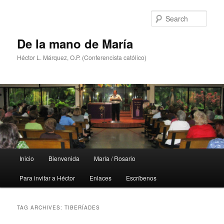
Skip
Skip
to
to
Sear
primary
secondary
content
content
De la mano de María
Héctor L. Márquez, O.P. (Conferencista católico)
Main
Inicio
Bienvenida
María / Rosario
menu
Para invitar a Héctor
Enlaces
Escríbenos
TAG ARCHIVES:
TIBERÍADES