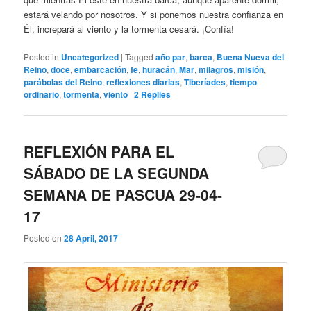
estará velando por nosotros. Y si ponemos nuestra confianza en
Él, increpará al viento y la tormenta cesará. ¡Confía!
Posted in
Uncategorized
|
Tagged
año par
,
barca
,
Buena Nueva del
Reino
,
doce
,
embarcación
,
fe
,
huracán
,
Mar
,
milagros
,
misión
,
parábolas del Reino
,
reflexiones diarias
,
Tiberíades
,
tiempo
ordinario
,
tormenta
,
viento
|
2
Replies
REFLEXIÓN PARA EL
SÁBADO DE LA SEGUNDA
SEMANA DE PASCUA 29-04-
17
Posted on
28 April, 2017