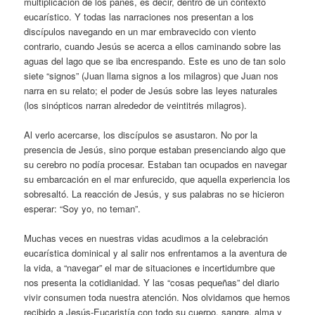
multiplicación de los panes, es decir, dentro de un contexto
eucarístico. Y todas las narraciones nos presentan a los
discípulos navegando en un mar embravecido con viento
contrario, cuando Jesús se acerca a ellos caminando sobre las
aguas del lago que se iba encrespando. Este es uno de tan solo
siete “signos” (Juan llama signos a los milagros) que Juan nos
narra en su relato; el poder de Jesús sobre las leyes naturales
(los sinópticos narran alrededor de veintitrés milagros).
Al verlo acercarse, los discípulos se asustaron. No por la
presencia de Jesús, sino porque estaban presenciando algo que
su cerebro no podía procesar. Estaban tan ocupados en navegar
su embarcación en el mar enfurecido, que aquella experiencia los
sobresaltó. La reacción de Jesús, y sus palabras no se hicieron
esperar: “Soy yo, no teman”.
Muchas veces en nuestras vidas acudimos a la celebración
eucarística dominical y al salir nos enfrentamos a la aventura de
la vida, a “navegar” el mar de situaciones e incertidumbre que
nos presenta la cotidianidad. Y las “cosas pequeñas” del diario
vivir consumen toda nuestra atención. Nos olvidamos que hemos
recibido a Jesús-Eucaristía con todo su cuerpo, sangre, alma y