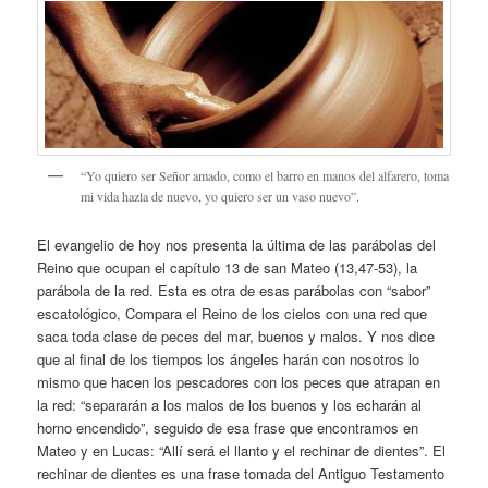
“Yo quiero ser Señor amado, como el barro en manos del alfarero, toma
mi vida hazla de nuevo, yo quiero ser un vaso nuevo”.
El evangelio de hoy nos presenta la última de las parábolas del
Reino que ocupan el capítulo 13 de san Mateo (13,47-53), la
parábola de la red. Esta es otra de esas parábolas con “sabor”
escatológico, Compara el Reino de los cielos con una red que
saca toda clase de peces del mar, buenos y malos. Y nos dice
que al final de los tiempos los ángeles harán con nosotros lo
mismo que hacen los pescadores con los peces que atrapan en
la red: “separarán a los malos de los buenos y los echarán al
horno encendido”, seguido de esa frase que encontramos en
Mateo y en Lucas: “Allí será el llanto y el rechinar de dientes”. El
rechinar de dientes es una frase tomada del Antiguo Testamento