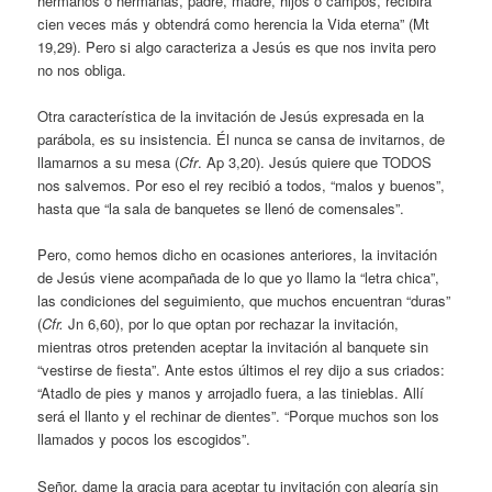
hermanos o hermanas, padre, madre, hijos o campos, recibirá
cien veces más y obtendrá como herencia la Vida eterna” (Mt
19,29). Pero si algo caracteriza a Jesús es que nos invita pero
no nos obliga.
Otra característica de la invitación de Jesús expresada en la
parábola, es su insistencia. Él nunca se cansa de invitarnos, de
llamarnos a su mesa (
Cfr
. Ap 3,20). Jesús quiere que TODOS
nos salvemos. Por eso el rey recibió a todos, “malos y buenos”,
hasta que “la sala de banquetes se llenó de comensales”.
Pero, como hemos dicho en ocasiones anteriores, la invitación
de Jesús viene acompañada de lo que yo llamo la “letra chica”,
las condiciones del seguimiento, que muchos encuentran “duras”
(
Cfr.
Jn 6,60), por lo que optan por rechazar la invitación,
mientras otros pretenden aceptar la invitación al banquete sin
“vestirse de fiesta”. Ante estos últimos el rey dijo a sus criados:
“Atadlo de pies y manos y arrojadlo fuera, a las tinieblas. Allí
será el llanto y el rechinar de dientes”. “Porque muchos son los
llamados y pocos los escogidos”.
Señor, dame la gracia para aceptar tu invitación con alegría sin