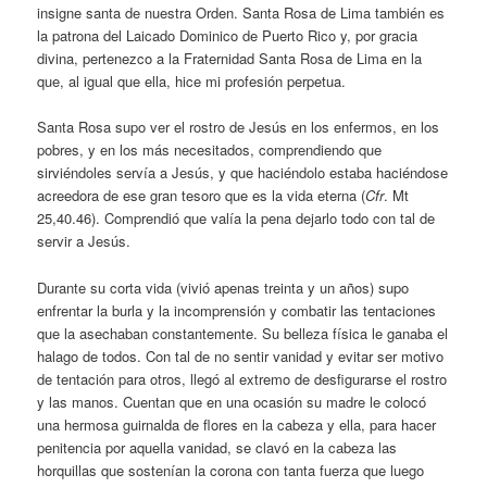
insigne santa de nuestra Orden. Santa Rosa de Lima también es
la patrona del Laicado Dominico de Puerto Rico y, por gracia
divina, pertenezco a la Fraternidad Santa Rosa de Lima en la
que, al igual que ella, hice mi profesión perpetua.
Santa Rosa supo ver el rostro de Jesús en los enfermos, en los
pobres, y en los más necesitados, comprendiendo que
sirviéndoles servía a Jesús, y que haciéndolo estaba haciéndose
acreedora de ese gran tesoro que es la vida eterna (
Cfr
. Mt
25,40.46). Comprendió que valía la pena dejarlo todo con tal de
servir a Jesús.
Durante su corta vida (vivió apenas treinta y un años) supo
enfrentar la burla y la incomprensión y combatir las tentaciones
que la asechaban constantemente. Su belleza física le ganaba el
halago de todos. Con tal de no sentir vanidad y evitar ser motivo
de tentación para otros, llegó al extremo de desfigurarse el rostro
y las manos. Cuentan que en una ocasión su madre le colocó
una hermosa guirnalda de flores en la cabeza y ella, para hacer
penitencia por aquella vanidad, se clavó en la cabeza las
horquillas que sostenían la corona con tanta fuerza que luego