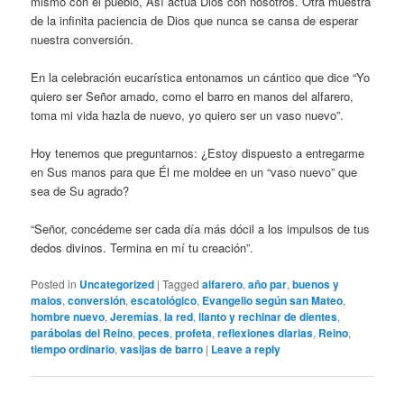
mismo con el pueblo, Así actúa Dios con nosotros. Otra muestra
de la infinita paciencia de Dios que nunca se cansa de esperar
nuestra conversión.
En la celebración eucarística entonamos un cántico que dice “Yo
quiero ser Señor amado, como el barro en manos del alfarero,
toma mi vida hazla de nuevo, yo quiero ser un vaso nuevo”.
Hoy tenemos que preguntarnos: ¿Estoy dispuesto a entregarme
en Sus manos para que Él me moldee en un “vaso nuevo” que
sea de Su agrado?
“Señor, concédeme ser cada día más dócil a los impulsos de tus
dedos divinos. Termina en mí tu creación”.
Posted in
Uncategorized
|
Tagged
alfarero
,
año par
,
buenos y
malos
,
conversión
,
escatológico
,
Evangelio según san Mateo
,
hombre nuevo
,
Jeremías
,
la red
,
llanto y rechinar de dientes
,
parábolas del Reino
,
peces
,
profeta
,
reflexiones diarias
,
Reino
,
tiempo ordinario
,
vasijas de barro
|
Leave a reply