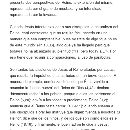
presenta dos perspectivas del Reino: la extensión del mismo,
representada por el grano de mostaza, y su intensidad,
representada por la levadura.
Cuando Jesús intenta explicar a sus discípulos la naturaleza del
Reino, está consciente que no resulta fácil hacerlo en una
manera que sea comprensible, pues se trata de algo “que no es
de este mundo” (Jn 18,36), algo que ya ha llegado pero que
todavía no ha alcanzado su plenitud (“Ya, pero todavía…”). Por
eso tiene que recurrir a comparaciones, al uso de parábolas.
Son tantas las alusiones de Jesús al Reino citadas por Lucas,
que resultaría impráctico citarlas todas en tan breve espacio. A
manera de ejemplo, comienza diciendo que Él ha venido a
anunciar la “buena nueva” del Reino de Dios (4,43); declara
“bienaventurados” a los pobres, porque a ellos les pertenece el
Reino (6,20); envía a los “doce” a proclamar el Reino (9,2);
anuncia que el Reino “está cerca” (10,9-11); cuando enseña a
sus discípulos a orar les instruye que digan: “venga a nosotros tu
Reino”; dice que de los niños, y de los que son como ellos es el
Reino (18,16); y finalmente, el buen ladrón le dice a Jesús: