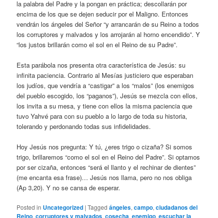
la palabra del Padre y la pongan en práctica; descollarán por
encima de los que se dejen seducir por el Maligno. Entonces
vendrán los ángeles del Señor “y arrancarán de su Reino a todos
los corruptores y malvados y los arrojarán al horno encendido”. Y
“los justos brillarán como el sol en el Reino de su Padre”.
Esta parábola nos presenta otra característica de Jesús: su
infinita paciencia. Contrario al Mesías justiciero que esperaban
los judíos, que vendría a “castigar” a los “malos” (los enemigos
del pueblo escogido, los “paganos”), Jesús se mezcla con ellos,
los invita a su mesa, y tiene con ellos la misma paciencia que
tuvo Yahvé para con su pueblo a lo largo de toda su historia,
tolerando y perdonando todas sus infidelidades.
Hoy Jesús nos pregunta: Y tú, ¿eres trigo o cizaña? Si somos
trigo, brillaremos “como el sol en el Reino del Padre”. Si optamos
por ser cizaña, entonces “será el llanto y el rechinar de dientes”
(me encanta esa frase)… Jesús nos llama, pero no nos obliga
(Ap 3,20). Y no se cansa de esperar.
Posted in
Uncategorized
|
Tagged
ángeles
,
campo
,
ciudadanos del
Reino
,
corruptores y malvados
,
cosecha
,
enemigo
,
escuchar la