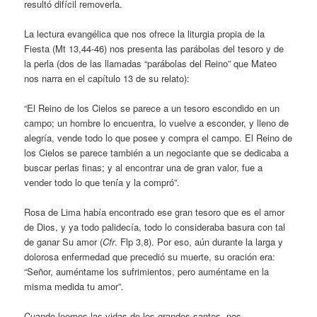
resultó difícil removerla.
La lectura evangélica que nos ofrece la liturgia propia de la
Fiesta (Mt 13,44-46) nos presenta las parábolas del tesoro y de
la perla (dos de las llamadas “parábolas del Reino” que Mateo
nos narra en el capítulo 13 de su relato):
“El Reino de los Cielos se parece a un tesoro escondido en un
campo; un hombre lo encuentra, lo vuelve a esconder, y lleno de
alegría, vende todo lo que posee y compra el campo. El Reino de
los Cielos se parece también a un negociante que se dedicaba a
buscar perlas finas; y al encontrar una de gran valor, fue a
vender todo lo que tenía y la compró”.
Rosa de Lima había encontrado ese gran tesoro que es el amor
de Dios, y ya todo palidecía, todo lo consideraba basura con tal
de ganar Su amor (
Cfr
. Flp 3,8). Por eso, aún durante la larga y
dolorosa enfermedad que precedió su muerte, su oración era:
“Señor, auméntame los sufrimientos, pero auméntame en la
misma medida tu amor”.
Cuando leemos las vidas de los grandes santos, nos