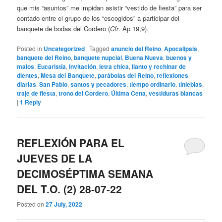
que mis “asuntos” me impidan asistir “vestido de fiesta” para ser
contado entre el grupo de los “escogidos” a participar del
banquete de bodas del Cordero (
Cfr
. Ap 19,9).
Posted in
Uncategorized
|
Tagged
anuncio del Reino
,
Apocalipsis
,
banquete del Reino
,
banquete nupcial
,
Buena Nueva
,
buenos y
malos
,
Eucaristía
,
invitación
,
letra chica
,
llanto y rechinar de
dientes
,
Mesa del Banquete
,
parábolas del Reino
,
reflexiones
diarias
,
San Pablo
,
santos y pecadores
,
tiempo ordinario
,
tinieblas
,
traje de fiesta
,
trono del Cordero
,
Última Cena
,
vestiduras blancas
|
1
Reply
REFLEXIÓN PARA EL
JUEVES DE LA
DECIMOSÉPTIMA SEMANA
DEL T.O. (2) 28-07-22
Posted on
27 July, 2022