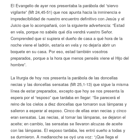
El Evangelio de ayer nos presentaba la parábola del “siervo
vigilante” (Mt 24,45-51) que nos apunta hacia la inminencia e
impredecibilidad de nuestro encuentro definitivo con Jesús y el
Juicio que lo acompañará, con la siguiente advertencia: “Estad
en vela, porque no sabéis qué día vendrá vuestro Señor.
Comprended que si supiera el dueño de casa a qué hora de la
noche viene el ladrón, estaría en vela y no dejaría abrir un
boquete en su casa. Por eso, estad también vosotros
preparados, porque a la hora que menos penséis viene el Hijo del
hombre”.
La liturgia de hoy nos presenta la parábola de las doncellas
necias y las doncellas sensatas (Mt 25,1-13) que sigue la misma
línea de estar preparados, excepto que hoy se nos presenta la
espera por el “esposo” que tardaba en llegar: “Se parecerá el
reino de los cielos a diez doncellas que tomaron sus lámparas y
salieron a esperar al esposo. Cinco de ellas eran necias y cinco
eran sensatas. Las necias, al tomar las lámparas, se dejaron el
aceite; en cambio, las sensatas se llevaron alcuzas de aceite
con las lámparas. El esposo tardaba, les entró sueño a todas y
se durmieron. A medianoche se oyó una voz: “¡Que llega el