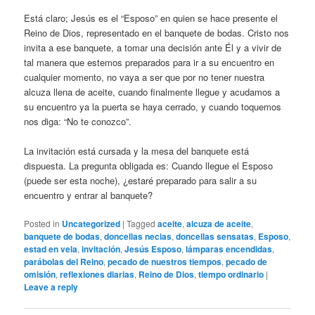
Está claro; Jesús es el “Esposo” en quien se hace presente el
Reino de Dios, representado en el banquete de bodas. Cristo nos
invita a ese banquete, a tomar una decisión ante Él y a vivir de
tal manera que estemos preparados para ir a su encuentro en
cualquier momento, no vaya a ser que por no tener nuestra
alcuza llena de aceite, cuando finalmente llegue y acudamos a
su encuentro ya la puerta se haya cerrado, y cuando toquemos
nos diga: “No te conozco”.
La invitación está cursada y la mesa del banquete está
dispuesta. La pregunta obligada es: Cuando llegue el Esposo
(puede ser esta noche), ¿estaré preparado para salir a su
encuentro y entrar al banquete?
Posted in
Uncategorized
|
Tagged
aceite
,
alcuza de aceite
,
banquete de bodas
,
doncellas necias
,
doncellas sensatas
,
Esposo
,
estad en vela
,
invitación
,
Jesús Esposo
,
lámparas encendidas
,
parábolas del Reino
,
pecado de nuestros tiempos
,
pecado de
omisión
,
reflexiones diarias
,
Reino de Dios
,
tiempo ordinario
|
Leave a reply