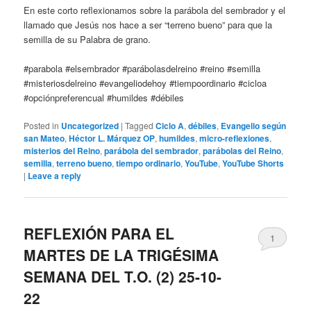
En este corto reflexionamos sobre la parábola del sembrador y el
llamado que Jesús nos hace a ser “terreno bueno” para que la
semilla de su Palabra de grano.
#parabola #elsembrador #parábolasdelreino #reino #semilla
#misteriosdelreino #evangeliodehoy #tiempoordinario #cicloa
#opciónpreferencual #humildes #débiles
Posted in
Uncategorized
|
Tagged
Ciclo A
,
débiles
,
Evangelio según
san Mateo
,
Héctor L. Márquez OP
,
humildes
,
micro-reflexiones
,
misterios del Reino
,
parábola del sembrador
,
parábolas del Reino
,
semilla
,
terreno bueno
,
tiempo ordinario
,
YouTube
,
YouTube Shorts
|
Leave a reply
REFLEXIÓN PARA EL
1
MARTES DE LA TRIGÉSIMA
SEMANA DEL T.O. (2) 25-10-
22