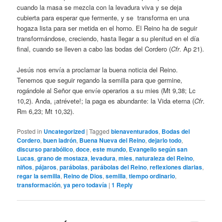
cuando la masa se mezcla con la levadura viva y se deja
cubierta para esperar que fermente, y se transforma en una
hogaza lista para ser metida en el horno. El Reino ha de seguir
transformándose, creciendo, hasta llegar a su plenitud en el día
final, cuando se lleven a cabo las bodas del Cordero (
Cfr
. Ap 21).
Jesús nos envía a proclamar la buena noticia del Reino.
Tenemos que seguir regando la semilla para que germine,
rogándole al Señor que envíe operarios a su mies (Mt 9,38; Lc
10,2). Anda, ¡atrévete!; la paga es abundante: la Vida eterna (
Cfr
.
Rm 6,23; Mt 10,32).
Posted in
Uncategorized
|
Tagged
bienaventurados
,
Bodas del
Cordero
,
buen ladrón
,
Buena Nueva del Reino
,
dejarlo todo
,
discurso parabólico
,
doce
,
este mundo
,
Evangelio según san
Lucas
,
grano de mostaza
,
levadura
,
mies
,
naturaleza del Reino
,
niños
,
pájaros
,
parábolas
,
parábolas del Reino
,
reflexiones diarias
,
regar la semilla
,
Reino de Dios
,
semilla
,
tiempo ordinario
,
transformación
,
ya pero todavía
|
1
Reply