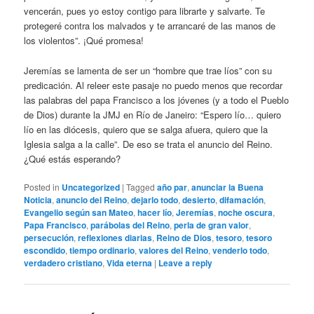
vencerán, pues yo estoy contigo para librarte y salvarte. Te
protegeré contra los malvados y te arrancaré de las manos de
los violentos”. ¡Qué promesa!
Jeremías se lamenta de ser un “hombre que trae líos” con su
predicación. Al releer este pasaje no puedo menos que recordar
las palabras del papa Francisco a los jóvenes (y a todo el Pueblo
de Dios) durante la JMJ en Río de Janeiro: “Espero lío… quiero
lío en las diócesis, quiero que se salga afuera, quiero que la
Iglesia salga a la calle”. De eso se trata el anuncio del Reino.
¿Qué estás esperando?
Posted in
Uncategorized
|
Tagged
año par
,
anunciar la Buena
Noticia
,
anuncio del Reino
,
dejarlo todo
,
desierto
,
difamación
,
Evangelio según san Mateo
,
hacer lío
,
Jeremías
,
noche oscura
,
Papa Francisco
,
parábolas del Reino
,
perla de gran valor
,
persecución
,
reflexiones diarias
,
Reino de Dios
,
tesoro
,
tesoro
escondido
,
tiempo ordinario
,
valores del Reino
,
venderlo todo
,
verdadero cristiano
,
Vida eterna
|
Leave a reply