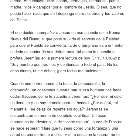
eterna. Eso incluye dejar “casas, hermanos, hermanas, padre,
madre, hijos y campos” por el nombre de Jesús. O sea, que no
puede haber nada que se interponga entre nosotros y los valores
del Reino.
El que decide acompañar a Jesús en ese anuncio de la Buena
Nueva del Reino, el que pone su vida al servicio de la Palabra
para que el Pueblo se convierta, tarde o temprano va a enfrentar
el dedo acusador de sus detractores, tal como le sucedió al
profeta Jeremías en la primera lectura de hoy (Jr 15,10.16-21):
“Soy hombre que trae líos y contiendas a todo el país. No les
debo dinero, ni me deben; ¡pero todos me maldicen!”.
Cuando nos enfrentamos a la burla, la persecución, la
difamación, en ocasiones nuestra naturaleza humana nos hace
dudar, flaquear, como le sucedió a Jeremías: “¿Por qué mi dolor
no tiene fin y no hay remedio para mi herida? ¿Por qué tú, mi
manantial, me dejas de repente sin agua?” Jeremías se
encuentra en un momento de crisis espiritual. En esos
momentos de “desierto”, o de “noche oscura”, la voz de Dios no
se hace esperar: “Haré que tú seas como una fortaleza y una
pared de bronce frente a ellos; y si te declaran la guerra, no te