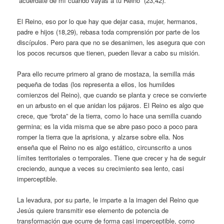
“acuérdate de mí cuando vayas a tu Reino” (23,42).
El Reino, eso por lo que hay que dejar casa, mujer, hermanos,
padre e hijos (18,29), rebasa toda comprensión por parte de los
discípulos. Pero para que no se desanimen, les asegura que con
los pocos recursos que tienen, pueden llevar a cabo su misión.
Para ello recurre primero al grano de mostaza, la semilla más
pequeña de todas (los representa a ellos, los humildes
comienzos del Reino), que cuando se planta y crece se convierte
en un arbusto en el que anidan los pájaros. El Reino es algo que
crece, que “brota” de la tierra, como lo hace una semilla cuando
germina; es la vida misma que se abre paso poco a poco para
romper la tierra que la aprisiona, y alzarse sobre ella. Nos
enseña que el Reino no es algo estático, circunscrito a unos
límites territoriales o temporales. Tiene que crecer y ha de seguir
creciendo, aunque a veces su crecimiento sea lento, casi
imperceptible.
La levadura, por su parte, le imparte a la imagen del Reino que
Jesús quiere transmitir ese elemento de potencia de
transformación que ocurre de forma casi imperceptible, como