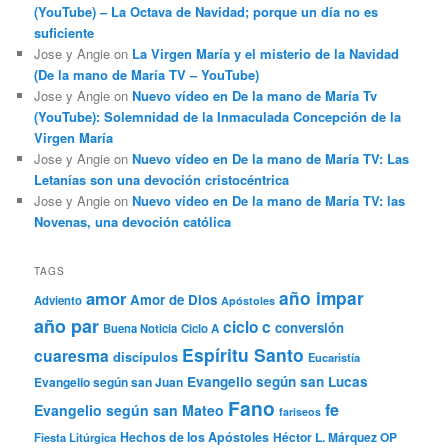
(YouTube) – La Octava de Navidad; porque un día no es
suficiente
Jose y Angie
on
La Virgen María y el misterio de la Navidad
(De la mano de María TV – YouTube)
Jose y Angie
on
Nuevo vídeo en De la mano de María Tv
(YouTube): Solemnidad de la Inmaculada Concepción de la
Virgen María
Jose y Angie
on
Nuevo vídeo en De la mano de María TV: Las
Letanías son una devoción cristocéntrica
Jose y Angie
on
Nuevo vídeo en De la mano de María TV: las
Novenas, una devoción católica
TAGS
año impar
amor
Amor de Dios
Adviento
Apóstoles
año par
ciclo c
conversión
Buena Noticia
Ciclo A
Espíritu Santo
cuaresma
discípulos
Eucaristía
Evangelio según san Lucas
Evangelio según san Juan
Fano
fe
Evangelio según san Mateo
fariseos
Hechos de los Apóstoles
Héctor L. Márquez OP
Fiesta Litúrgica