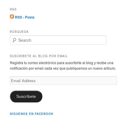
RSS
RSS - Posts
BÚSQUEDA
S
e
a
r
SUSCRÍBETE AL BLOG POR EMAIL
c
Registra tu correo electrónico para suscribirte al blog y recibe una
h
notificación por email cada vez que publiquemos un nuevo artículo.
Email
Address
Suscríbete
SÍGUENOS EN FACEBOOK