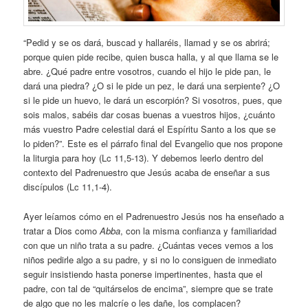
“Pedid y se os dará, buscad y hallaréis, llamad y se os abrirá;
porque quien pide recibe, quien busca halla, y al que llama se le
abre. ¿Qué padre entre vosotros, cuando el hijo le pide pan, le
dará una piedra? ¿O si le pide un pez, le dará una serpiente? ¿O
si le pide un huevo, le dará un escorpión? Si vosotros, pues, que
sois malos, sabéis dar cosas buenas a vuestros hijos, ¿cuánto
más vuestro Padre celestial dará el Espíritu Santo a los que se
lo piden?”. Este es el párrafo final del Evangelio que nos propone
la liturgia para hoy (Lc 11,5-13). Y debemos leerlo dentro del
contexto del Padrenuestro que Jesús acaba de enseñar a sus
discípulos (Lc 11,1-4).
Ayer leíamos cómo en el Padrenuestro Jesús nos ha enseñado a
tratar a Dios como
Abba
, con la misma confianza y familiaridad
con que un niño trata a su padre. ¿Cuántas veces vemos a los
niños pedirle algo a su padre, y si no lo consiguen de inmediato
seguir insistiendo hasta ponerse impertinentes, hasta que el
padre, con tal de “quitárselos de encima”, siempre que se trate
de algo que no les malcríe o les dañe, los complacen?