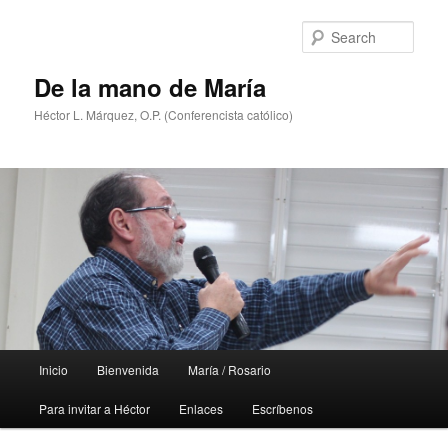
Skip
Skip
to
to
Sear
primary
secondary
content
content
De la mano de María
Héctor L. Márquez, O.P. (Conferencista católico)
Main
Inicio
Bienvenida
María / Rosario
menu
Para invitar a Héctor
Enlaces
Escríbenos