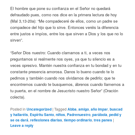
El hombre que pone su confianza en el Señor no quedará
defraudado pues, como nos dice en la primera lectura de hoy
(Mal 3,13-20a): “Me compadeceré de ellos, como un padre se
compadece del hijo que lo sirve. Entonces veréis la diferencia
entre justos e impíos, entre los que sirven a Dios y los que no lo
sirven”.
“Señor Dios nuestro: Cuando clamamos a ti, a veces nos
preguntamos si realmente nos oyes, ya que tu silencio es a
veces opresivo. Mantén nuestra confianza en tu bondad y en tu
constante presencia amorosa. Danos lo bueno cuando te lo
pedimos y también cuando nos olvidamos de pedirlo; que te
encontremos cuando te busquemos, ábrenos cuando llamemos a
tu puerta, en el nombre de Jesucristo nuestro Señor” (Oración
colecta).
Posted in
Uncategorized
|
Tagged
Abba
,
amigo
,
año impar
,
buscad
y hallaréis
,
Espíritu Santo
,
niños
,
Padrenuestro
,
parábola
,
pedid y
se os dará
,
reflexiones diarias
,
tiempo ordinario
,
tres panes
|
Leave a reply