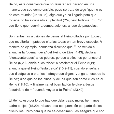
Reino, está consciente que no resulta fácil hacerlo en una
manera que sea comprensible, pues se trata de algo “que no es
de este mundo” (Jn 18,36), algo que ya ha llegado pero que
todavía no ha alcanzado su plenitud (“Ya, pero todavía…”). Por
eso tiene que recurrir a comparaciones, al uso de parábolas.
Son tantas las alusiones de Jesús al Reino citadas por Lucas,
que resultaría impráctico citarlas todas en tan breve espacio. A
manera de ejemplo, comienza diciendo que Él ha venido a
anunciar la “buena nueva” del Reino de Dios (4,43); declara
“bienaventurados” a los pobres, porque a ellos les pertenece el
Reino (6,20); envía a los “doce” a proclamar el Reino (9,2);
anuncia que el Reino “está cerca” (10,9-11); cuando enseña a
sus discípulos a orar les instruye que digan: “venga a nosotros tu
Reino”; dice que de los niños, y de los que son como ellos es el
Reino (18,16); y finalmente, el buen ladrón le dice a Jesús:
“acuérdate de mí cuando vayas a tu Reino” (23,42).
El Reino, eso por lo que hay que dejar casa, mujer, hermanos,
padre e hijos (18,29), rebasa toda comprensión por parte de los
discípulos. Pero para que no se desanimen, les asegura que con