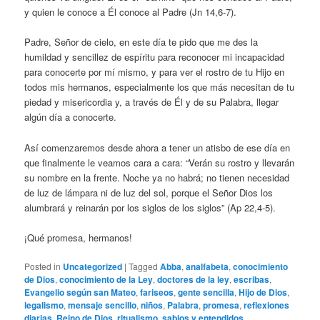
y quien le conoce a Él conoce al Padre (Jn 14,6-7).
Padre, Señor de cielo, en este día te pido que me des la
humildad y sencillez de espíritu para reconocer mi incapacidad
para conocerte por mí mismo, y para ver el rostro de tu Hijo en
todos mis hermanos, especialmente los que más necesitan de tu
piedad y misericordia y, a través de Él y de su Palabra, llegar
algún día a conocerte.
Así comenzaremos desde ahora a tener un atisbo de ese día en
que finalmente le veamos cara a cara: “Verán su rostro y llevarán
su nombre en la frente. Noche ya no habrá; no tienen necesidad
de luz de lámpara ni de luz del sol, porque el Señor Dios los
alumbrará y reinarán por los siglos de los siglos” (Ap 22,4-5).
¡Qué promesa, hermanos!
Posted in
Uncategorized
|
Tagged
Abba
,
analfabeta
,
conocimiento
de Dios
,
conocimiento de la Ley
,
doctores de la ley
,
escribas
,
Evangelio según san Mateo
,
fariseos
,
gente sencilla
,
Hijo de Dios
,
legalismo
,
mensaje sencillo
,
niños
,
Palabra
,
promesa
,
reflexiones
diarias
,
Reino de Dios
,
ritualismo
,
sabios y entendidos
,