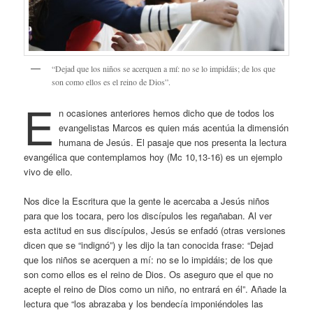
“Dejad que los niños se acerquen a mí: no se lo impidáis; de los que
son como ellos es el reino de Dios”.
E
n ocasiones anteriores hemos dicho que de todos los
evangelistas Marcos es quien más acentúa la dimensión
humana de Jesús. El pasaje que nos presenta la lectura
evangélica que contemplamos hoy (Mc 10,13-16) es un ejemplo
vivo de ello.
Nos dice la Escritura que la gente le acercaba a Jesús niños
para que los tocara, pero los discípulos les regañaban. Al ver
esta actitud en sus discípulos, Jesús se enfadó (otras versiones
dicen que se “indignó”) y les dijo la tan conocida frase: “Dejad
que los niños se acerquen a mí: no se lo impidáis; de los que
son como ellos es el reino de Dios. Os aseguro que el que no
acepte el reino de Dios como un niño, no entrará en él”. Añade la
lectura que “los abrazaba y los bendecía imponiéndoles las