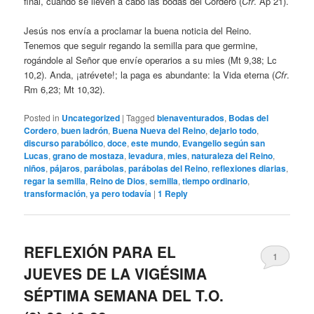
final, cuando se lleven a cabo las bodas del Cordero (
Cfr
. Ap 21).
Jesús nos envía a proclamar la buena noticia del Reino.
Tenemos que seguir regando la semilla para que germine,
rogándole al Señor que envíe operarios a su mies (Mt 9,38; Lc
10,2). Anda, ¡atrévete!; la paga es abundante: la Vida eterna (
Cfr
.
Rm 6,23; Mt 10,32).
Posted in
Uncategorized
|
Tagged
bienaventurados
,
Bodas del
Cordero
,
buen ladrón
,
Buena Nueva del Reino
,
dejarlo todo
,
discurso parabólico
,
doce
,
este mundo
,
Evangelio según san
Lucas
,
grano de mostaza
,
levadura
,
mies
,
naturaleza del Reino
,
niños
,
pájaros
,
parábolas
,
parábolas del Reino
,
reflexiones diarias
,
regar la semilla
,
Reino de Dios
,
semilla
,
tiempo ordinario
,
transformación
,
ya pero todavía
|
1
Reply
REFLEXIÓN PARA EL
1
JUEVES DE LA VIGÉSIMA
SÉPTIMA SEMANA DEL T.O.