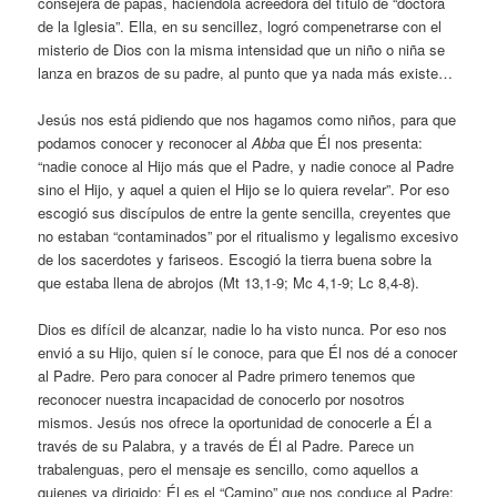
consejera de papas, haciéndola acreedora del título de “doctora
de la Iglesia”. Ella, en su sencillez, logró compenetrarse con el
misterio de Dios con la misma intensidad que un niño o niña se
lanza en brazos de su padre, al punto que ya nada más existe…
Jesús nos está pidiendo que nos hagamos como niños, para que
podamos conocer y reconocer al
Abba
que Él nos presenta:
“nadie conoce al Hijo más que el Padre, y nadie conoce al Padre
sino el Hijo, y aquel a quien el Hijo se lo quiera revelar”. Por eso
escogió sus discípulos de entre la gente sencilla, creyentes que
no estaban “contaminados” por el ritualismo y legalismo excesivo
de los sacerdotes y fariseos. Escogió la tierra buena sobre la
que estaba llena de abrojos (Mt 13,1-9; Mc 4,1-9; Lc 8,4-8).
Dios es difícil de alcanzar, nadie lo ha visto nunca. Por eso nos
envió a su Hijo, quien sí le conoce, para que Él nos dé a conocer
al Padre. Pero para conocer al Padre primero tenemos que
reconocer nuestra incapacidad de conocerlo por nosotros
mismos. Jesús nos ofrece la oportunidad de conocerle a Él a
través de su Palabra, y a través de Él al Padre. Parece un
trabalenguas, pero el mensaje es sencillo, como aquellos a
quienes va dirigido: Él es el “Camino” que nos conduce al Padre;