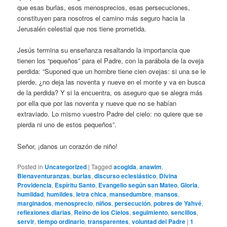
que esas burlas, esos menosprecios, esas persecuciones,
constituyen para nosotros el camino más seguro hacia la
Jerusalén celestial que nos tiene prometida.
Jesús termina su enseñanza resaltando la importancia que
tienen los “pequeños” para el Padre, con la parábola de la oveja
perdida: “Suponed que un hombre tiene cien ovejas: si una se le
pierde, ¿no deja las noventa y nueve en el monte y va en busca
de la perdida? Y si la encuentra, os aseguro que se alegra más
por ella que por las noventa y nueve que no se habían
extraviado. Lo mismo vuestro Padre del cielo: no quiere que se
pierda ni uno de estos pequeños”.
Señor, ¡danos un corazón de niño!
Posted in
Uncategorized
|
Tagged
acogida
,
anawim
,
Bienaventuranzas
,
burlas
,
discurso eclesiástico
,
Divina
Providencia
,
Espíritu Santo
,
Evangelio según san Mateo
,
Gloria
,
humildad
,
humildes
,
letra chica
,
mansedumbre
,
mansos
,
marginados
,
menosprecio
,
niños
,
persecución
,
pobres de Yahvé
,
reflexiones diarias
,
Reino de los Cielos
,
seguimiento
,
sencillos
,
servir
,
tiempo ordinario
,
transparentes
,
voluntad del Padre
|
1