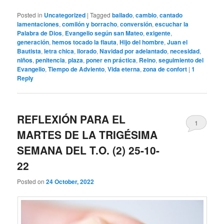
Posted in
Uncategorized
|
Tagged
bailado
,
cambio
,
cantado
lamentaciones
,
comilón y borracho
,
conversión
,
escuchar la
Palabra de Dios
,
Evangelio según san Mateo
,
exigente
,
generación
,
hemos tocado la flauta
,
Hijo del hombre
,
Juan el
Bautista
,
letra chica
,
llorado
,
Navidad por adelantado
,
necesidad
,
niños
,
penitencia
,
plaza
,
poner en práctica
,
Reino
,
seguimiento del
Evangelio
,
Tiempo de Adviento
,
Vida eterna
,
zona de confort
|
1
Reply
REFLEXIÓN PARA EL
1
MARTES DE LA TRIGÉSIMA
SEMANA DEL T.O. (2) 25-10-
22
Posted on
24 October, 2022