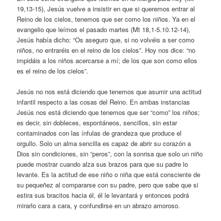
19,13-15), Jesús vuelve a insistir en que si queremos entrar al
Reino de los cielos, tenemos que ser como los niños. Ya en el
evangelio que leímos el pasado martes (Mt 18,1-5.10.12-14),
Jesús había dicho: “Os aseguro que, si no volvéis a ser como
niños, no entraréis en el reino de los cielos”. Hoy nos dice: “no
impidáis a los niños acercarse a mí; de los que son como ellos
es el reino de los cielos”.
Jesús no nos está diciendo que tenemos que asumir una actitud
infantil respecto a las cosas del Reino. En ambas instancias
Jesús nos está diciendo que tenemos que ser “como” los niños;
es decir, sin dobleces, espontáneos, sencillos, sin estar
contaminados con las ínfulas de grandeza que produce el
orgullo. Solo un alma sencilla es capaz de abrir su corazón a
Dios sin condiciones, sin “peros”, con la sonrisa que solo un niño
puede mostrar cuando alza sus brazos para que su padre lo
levante. Es la actitud de ese niño o niña que está consciente de
su pequeñez al compararse con su padre, pero que sabe que si
estira sus bracitos hacia él, él le levantará y entonces podrá
mirarlo cara a cara, y confundirse en un abrazo amoroso.