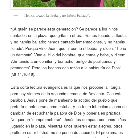
“Hemos tocado la flauta, y no habéis bailado”…
“¿A quién se parece esta generación? Se parece a los niños
sentados en la plaza, que gritan a otros: ‘Hemos tocado la flauta,
y no habéis bailado; hemos cantado lamentaciones, y no habéis
llorado’. Porque vino Juan, que ni comía ni bebía, y dicen: ‘Tiene
un demonio’. Vino el Hijo del hombre, que come y bebe, y dicen:
‘Ahí tenéis a un comilón y borracho, amigo de publicanos y
pecadores’. Pero los hechos dan razón a la sabiduría de Dios”
(Mt 11,16-19).
Esta corta lectura evangélica es la que nos propone la liturgia
para hoy viernes de la segunda semana de Adviento. Con esta
parábola Jesús pone de manifiesto la actitud del pueblo que
prefería mantenerse como estaba, y no tenía intención alguna de
cambiar, de escuchar la palabra de Dios y ponerla en práctica.
No querían “comprometerse”. Jesús los compara con unos niños
jugando en la plaza. Mientras unos quieren estar alegres, otros
prefieren estar tristes; no se ponen de acuerdo. El problema es