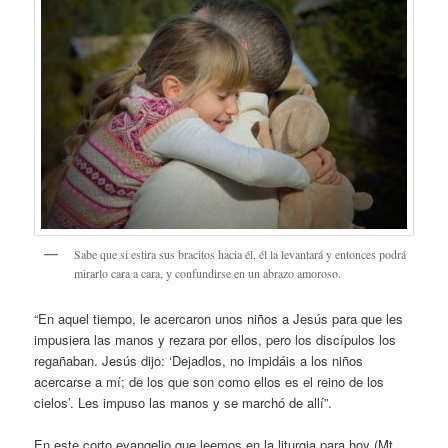
Sabe que si estira sus bracitos hacia él, él la levantará y entonces podrá
mirarlo cara a cara, y confundirse en un abrazo amoroso.
“En aquel tiempo, le acercaron unos niños a Jesús para que les
impusiera las manos y rezara por ellos, pero los discípulos los
regañaban. Jesús dijo: ‘Dejadlos, no impidáis a los niños
acercarse a mí; de los que son como ellos es el reino de los
cielos’. Les impuso las manos y se marchó de allí”.
En este corto evangelio que leemos en la liturgia para hoy (Mt