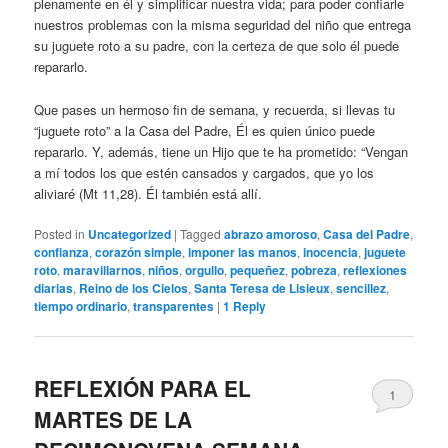
plenamente en él y simplificar nuestra vida; para poder confiarle
nuestros problemas con la misma seguridad del niño que entrega
su juguete roto a su padre, con la certeza de que solo él puede
repararlo.
Que pases un hermoso fin de semana, y recuerda, si llevas tu
“juguete roto” a la Casa del Padre, Él es quien único puede
repararlo. Y, además, tiene un Hijo que te ha prometido: “Vengan
a mí todos los que estén cansados y cargados, que yo los
aliviaré (Mt 11,28). Él también está allí.
Posted in
Uncategorized
|
Tagged
abrazo amoroso
,
Casa del Padre
,
confianza
,
corazón simple
,
imponer las manos
,
inocencia
,
juguete
roto
,
maravillarnos
,
niños
,
orgullo
,
pequeñez
,
pobreza
,
reflexiones
diarias
,
Reino de los Cielos
,
Santa Teresa de Lisieux
,
sencillez
,
tiempo ordinario
,
transparentes
|
1
Reply
REFLEXIÓN PARA EL
1
MARTES DE LA