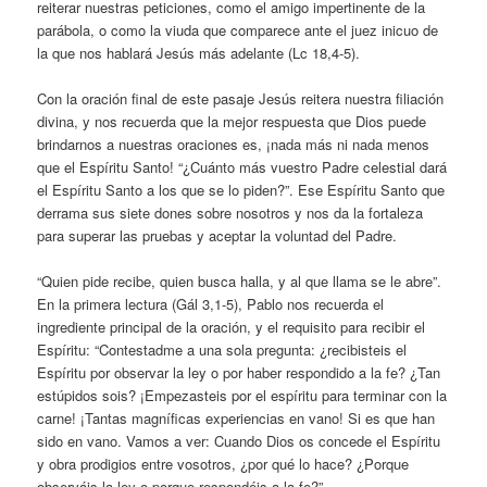
reiterar nuestras peticiones, como el amigo impertinente de la
parábola, o como la viuda que comparece ante el juez inicuo de
la que nos hablará Jesús más adelante (Lc 18,4-5).
Con la oración final de este pasaje Jesús reitera nuestra filiación
divina, y nos recuerda que la mejor respuesta que Dios puede
brindarnos a nuestras oraciones es, ¡nada más ni nada menos
que el Espíritu Santo! “¿Cuánto más vuestro Padre celestial dará
el Espíritu Santo a los que se lo piden?”. Ese Espíritu Santo que
derrama sus siete dones sobre nosotros y nos da la fortaleza
para superar las pruebas y aceptar la voluntad del Padre.
“Quien pide recibe, quien busca halla, y al que llama se le abre”.
En la primera lectura (Gál 3,1-5), Pablo nos recuerda el
ingrediente principal de la oración, y el requisito para recibir el
Espíritu: “Contestadme a una sola pregunta: ¿recibisteis el
Espíritu por observar la ley o por haber respondido a la fe? ¿Tan
estúpidos sois? ¡Empezasteis por el espíritu para terminar con la
carne! ¡Tantas magníficas experiencias en vano! Si es que han
sido en vano. Vamos a ver: Cuando Dios os concede el Espíritu
y obra prodigios entre vosotros, ¿por qué lo hace? ¿Porque
observáis la ley o porque respondéis a la fe?”