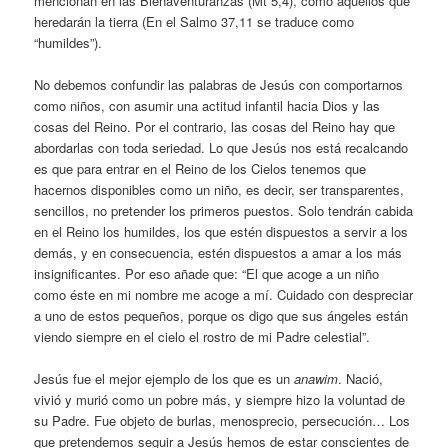
mencionan en las Bienaventuranzas (Mt 5,4), como aquellos que
heredarán la tierra (En el Salmo 37,11 se traduce como
“humildes”).
No debemos confundir las palabras de Jesús con comportarnos
como niños, con asumir una actitud infantil hacia Dios y las
cosas del Reino. Por el contrario, las cosas del Reino hay que
abordarlas con toda seriedad. Lo que Jesús nos está recalcando
es que para entrar en el Reino de los Cielos tenemos que
hacernos disponibles como un niño, es decir, ser transparentes,
sencillos, no pretender los primeros puestos. Solo tendrán cabida
en el Reino los humildes, los que estén dispuestos a servir a los
demás, y en consecuencia, estén dispuestos a amar a los más
insignificantes. Por eso añade que: “El que acoge a un niño
como éste en mi nombre me acoge a mí. Cuidado con despreciar
a uno de estos pequeños, porque os digo que sus ángeles están
viendo siempre en el cielo el rostro de mi Padre celestial”.
Jesús fue el mejor ejemplo de los que es un
anawim
. Nació,
vivió y murió como un pobre más, y siempre hizo la voluntad de
su Padre. Fue objeto de burlas, menosprecio, persecución… Los
que pretendemos seguir a Jesús hemos de estar conscientes de