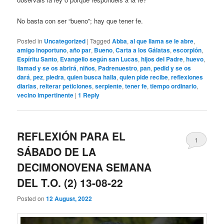
No basta con ser “bueno”; hay que tener fe.
Posted in
Uncategorized
|
Tagged
Abba
,
al que llama se le abre
,
amigo inoportuno
,
año par
,
Bueno
,
Carta a los Gálatas
,
escorpión
,
Espíritu Santo
,
Evangelio según san Lucas
,
hijos del Padre
,
huevo
,
llamad y se os abrirá
,
niños
,
Padrenuestro
,
pan
,
pedid y se os
dará
,
pez
,
piedra
,
quien busca halla
,
quien pide recibe
,
reflexiones
diarias
,
reiterar peticiones
,
serpiente
,
tener fe
,
tiempo ordinario
,
vecino impertinente
|
1
Reply
REFLEXIÓN PARA EL
1
SÁBADO DE LA
DECIMONOVENA SEMANA
DEL T.O. (2) 13-08-22
Posted on
12 August, 2022