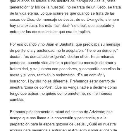
que cuando se refiere a los adultos del tiempo de Jesús, “esta
generación” (y los de la nuestra), no se trata de un juego, se trata
de la vida eterna. Lo que ocurre es que cuando se trata de las
cosas de Dios, del mensaje de Jesús, de su Evangelio, siempre
hay una excusa. Es más fácil decir “no creo”, que aceptarlo y
enfrentar las consecuencias que esa fe implica.
Por eso cuando vino Juan el Bautista, que predicaba su mensaje
de penitencia y austeridad, no le aceptaron. “Tiene un demonio”
decían; “es demasiado exigente”, decían otros. Esas mismas
personas, cuando vino Jesús a predicar su mensaje de amor y
fraternidad, y se juntaba con pecadores, y compartía con ellos la
mesa y el vino, también lo rechazaron. “Es un comilón y
borracho”. Hoy día no es diferente. Preferimos estar dentro de
nuestra “zona de
confort
”. Que no venga nadie a decirme cómo
tengo que actuar; no quiero comprometerme, no me interesa
cambiar.
Estamos prácticamente a mitad del tiempo de Adviento; ese
tiempo que nos llama a la conversión y penitencia, y a la
preparación para la espera gozosa de Jesús. ¿Cuál es nuestra
excusa para negarnos a entrar en el Adviento y vivir el gozo de