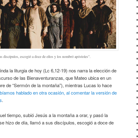
us discípulos, escogió a doce de ellos y los nombró apóstoles”.
inda la liturgia de hoy (Lc 6,12-19) nos narra la elección de
discurso de las Bienaventuranzas, que Mateo ubica en un
bre de “Sermón de la montaña”), mientras Lucas lo hace
bíamos hablado en otra ocasión, al comentar la versión de
s
.
quel tiempo, subió Jesús a la montaña a orar, y pasó la
e hizo de día, llamó a sus discípulos, escogió a doce de