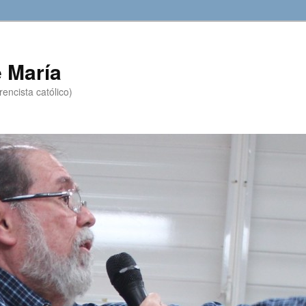
 María
encista católico)