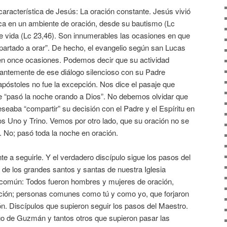
aracterística de Jesús: La oración constante. Jesús vivió
ica en un ambiente de oración, desde su bautismo (Lc
 de vida (Lc 23,46). Son innumerables las ocasiones en que
apartado a orar”. De hecho, el evangelio según san Lucas
en once ocasiones. Podemos decir que su actividad
antemente de ese diálogo silencioso con su Padre
 apóstoles no fue la excepción. Nos dice el pasaje que
ce “pasó la noche orando a Dios”. No debemos olvidar que
seaba “compartir” su decisión con el Padre y el Espíritu en
os Uno y Trino. Vemos por otro lado, que su oración no se
a”. No; pasó toda la noche en oración.
e a seguirle. Y el verdadero discípulo sigue los pasos del
 de los grandes santos y santas de nuestra Iglesia
común: Todos fueron hombres y mujeres de oración,
ación; personas comunes como tú y como yo, que forjaron
ón. Discípulos que supieron seguir los pasos del Maestro.
de Guzmán y tantos otros que supieron pasar las