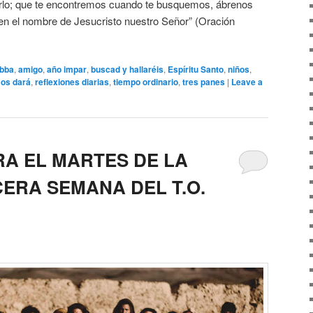
rlo; que te encontremos cuando te busquemos, ábrenos
en el nombre de Jesucristo nuestro Señor” (Oración
bba
,
amigo
,
año impar
,
buscad y hallaréis
,
Espíritu Santo
,
niños
,
 os dará
,
reflexiones diarias
,
tiempo ordinario
,
tres panes
|
Leave a
RA EL MARTES DE LA
CERA SEMANA DEL T.O.