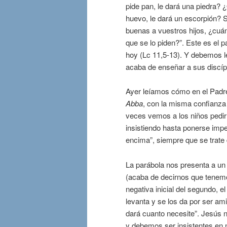
pide pan, le dará una piedra? ¿
huevo, le dará un escorpión? S
buenas a vuestros hijos, ¿cuán
que se lo piden?”. Este es el p
hoy (Lc 11,5-13). Y debemos l
acaba de enseñar a sus discípu
Ayer leíamos cómo en el Padr
Abba
, con la misma confianza 
veces vemos a los niños pedirl
insistiendo hasta ponerse imper
encima”, siempre que se trate 
La parábola nos presenta a un 
(acaba de decirnos que tenemos
negativa inicial del segundo, e
levanta y se los da por ser am
dará cuanto necesite”. Jesús 
y debemos ser insistentes en 