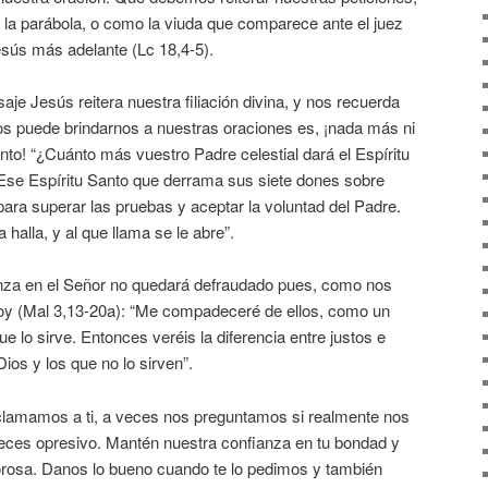
 la parábola, o como la viuda que comparece ante el juez
esús más adelante (Lc 18,4-5).
saje Jesús reitera nuestra filiación divina, y nos recuerda
os puede brindarnos a nuestras oraciones es, ¡nada más ni
to! “¿Cuánto más vuestro Padre celestial dará el Espíritu
 Ese Espíritu Santo que derrama sus siete dones sobre
 para superar las pruebas y aceptar la voluntad del Padre.
 halla, y al que llama se le abre”.
nza en el Señor no quedará defraudado pues, como nos
 hoy (Mal 3,13-20a): “Me compadeceré de ellos, como un
 lo sirve. Entonces veréis la diferencia entre justos e
Dios y los que no lo sirven”.
clamamos a ti, a veces nos preguntamos si realmente nos
 veces opresivo. Mantén nuestra confianza en tu bondad y
rosa. Danos lo bueno cuando te lo pedimos y también