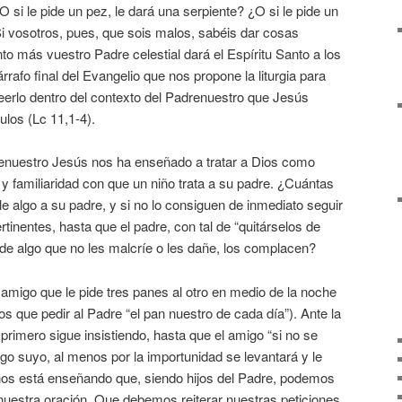
O si le pide un pez, le dará una serpiente? ¿O si le pide un
i vosotros, pues, que sois malos, sabéis dar cosas
to más vuestro Padre celestial dará el Espíritu Santo a los
árrafo final del Evangelio que nos propone la liturgia para
eerlo dentro del contexto del Padrenuestro que Jesús
los (Lc 11,1-4).
enuestro Jesús nos ha enseñado a tratar a Dios como
y familiaridad con que un niño trata a su padre. ¿Cuántas
e algo a su padre, y si no lo consiguen de inmediato seguir
tinentes, hasta que el padre, con tal de “quitárselos de
de algo que no les malcríe o les dañe, los complacen?
amigo que le pide tres panes al otro en medio de la noche
 que pedir al Padre “el pan nuestro de cada día”). Ante la
l primero sigue insistiendo, hasta que el amigo “si no se
igo suyo, al menos por la importunidad se levantará y le
nos está enseñando que, siendo hijos del Padre, podemos
nuestra oración. Que debemos reiterar nuestras peticiones,