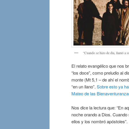
“Cuando se hizo de día, llamó a s
El relato evangélico que nos br
“los doce”, como preludio al 
monte (Mt 5,1 – de ahí el nom
“en un llano”.
Sobre esto ya ha
Mateo de las Bienaventuranza
Nos dice la lectura que: “En a
noche orando a Dios. Cuando s
ellos y los nombró apóstoles”.