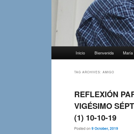
Main
Inicio
Bienvenida
María 
menu
TAG ARCHIVES:
AMIGO
REFLEXIÓN PAR
VIGÉSIMO SÉPT
(1) 10-10-19
Posted on
9 October, 2019