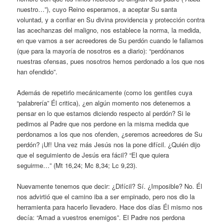
nuestro…”), cuyo Reino esperamos, a aceptar Su santa
voluntad, y a confiar en Su divina providencia y protección contra
las acechanzas del maligno, nos establece la norma, la medida,
en que vamos a ser acreedores de Su perdón cuando le fallamos
(que para la mayoría de nosotros es a diario): “perdónanos
nuestras ofensas, pues nosotros hemos perdonado a los que nos
han ofendido”.
Además de repetirlo mecánicamente (como los gentiles cuya
“palabrería” Él critica), ¿en algún momento nos detenemos a
pensar en lo que estamos diciendo respecto al perdón? Si le
pedimos al Padre que nos perdone en la misma medida que
perdonamos a los que nos ofenden, ¿seremos acreedores de Su
perdón? ¡Uf! Una vez más Jesús nos la pone difícil. ¿Quién dijo
que el seguimiento de Jesús era fácil? “El que quiera
seguirme…” (Mt 16,24; Mc 8,34; Lc 9,23).
Nuevamente tenemos que decir: ¿Difícil? Sí. ¿Imposible? No. Él
nos advirtió que el camino iba a ser empinado, pero nos dio la
herramienta para hacerlo llevadero. Hace dos días Él mismo nos
decía: “Amad a vuestros enemigos”. El Padre nos perdona