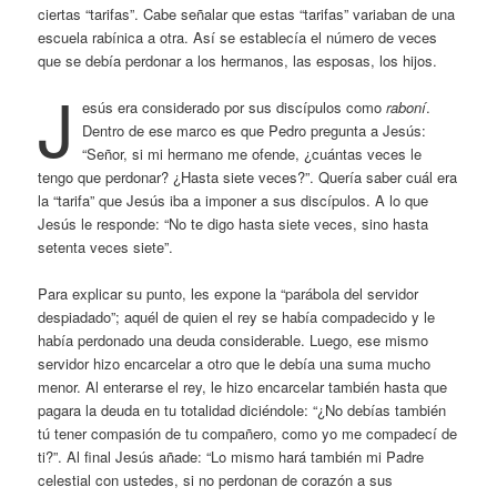
ciertas “tarifas”. Cabe señalar que estas “tarifas” variaban de una
escuela rabínica a otra. Así se establecía el número de veces
que se debía perdonar a los hermanos, las esposas, los hijos.
J
esús era considerado por sus discípulos como
raboní
.
Dentro de ese marco es que Pedro pregunta a Jesús:
“Señor, si mi hermano me ofende, ¿cuántas veces le
tengo que perdonar? ¿Hasta siete veces?”. Quería saber cuál era
la “tarifa” que Jesús iba a imponer a sus discípulos. A lo que
Jesús le responde: “No te digo hasta siete veces, sino hasta
setenta veces siete”.
Para explicar su punto, les expone la “parábola del servidor
despiadado”; aquél de quien el rey se había compadecido y le
había perdonado una deuda considerable. Luego, ese mismo
servidor hizo encarcelar a otro que le debía una suma mucho
menor. Al enterarse el rey, le hizo encarcelar también hasta que
pagara la deuda en tu totalidad diciéndole: “¿No debías también
tú tener compasión de tu compañero, como yo me compadecí de
ti?”. Al final Jesús añade: “Lo mismo hará también mi Padre
celestial con ustedes, si no perdonan de corazón a sus