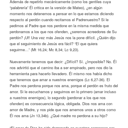
Además de repetirlo mecánicamente (como los gentiles cuya
“palabrería” Él critica en la versión de Mateo), ¿en algún
momento nos detenemos a pensar en lo que estamos diciendo
respecto al perdón cuando recitamos el Padrenuestro? Si le
pedimos al Padre que nos perdone en la misma medida que
perdonamos a los que nos ofenden, ¿seremos acreedores de Su
perdón? ¡Uf! Una vez más Jesús nos la pone difícil. ¿Quién dijo
que el seguimiento de Jesús era fácil? “El que quiera
seguirme…” (Mt 16,24; Mc 8,34; Lc 9,23).
Nuevamente tenemos que decir: ¿Difícil? Sí. ¿Imposible? No. Él
nos advirtió que el camino iba a ser empinado, pero nos dio la
herramienta para hacerlo llevadero. Él mismo nos había dicho
que tenemos que amar a nuestros enemigos (Lc 6,27-36). El
Padre nos perdona porque nos ama, porque el perdón es fruto del
amor. Si le escuchamos y seguimos en lo primero (amar incluso
a nuestros enemigos), lo segundo (perdonar a los que nos
ofenden) es consecuencia lógica, obligada. Dios nos ama con
amor de Madre, y nos pide que nos amemos unos a otros como
Él nos ama (Jn 13,34b). ¿Qué madre no perdona a su hijo?
“El amor de Dios ha sido derramado en nuestros corazones por