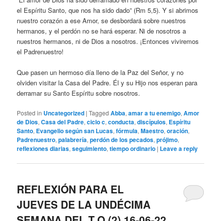
el Espíritu Santo, que nos ha sido dado” (Rm 5,5). Y si abrimos
nuestro corazón a ese Amor, se desbordará sobre nuestros
hermanos, y el perdón no se hará esperar. Ni de nosotros a
nuestros hermanos, ni de Dios a nosotros. ¡Entonces viviremos
el Padrenuestro!
Que pasen un hermoso día lleno de la Paz del Señor, y no
olviden visitar la Casa del Padre. Él y su Hijo nos esperan para
derramar su Santo Espíritu sobre nosotros.
Posted in
Uncategorized
|
Tagged
Abba
,
amar a tu enemigo
,
Amor
de Dios
,
Casa del Padre
,
ciclo c
,
conducta
,
discípulos
,
Espíritu
Santo
,
Evangelio según san Lucas
,
fórmula
,
Maestro
,
oración
,
Padrenuestro
,
palabrería
,
perdón de los pecados
,
prójimo
,
reflexiones diarias
,
seguimiento
,
tiempo ordinario
|
Leave a reply
REFLEXIÓN PARA EL
JUEVES DE LA UNDÉCIMA
SEMANA DEL T.O (2) 16-06-22