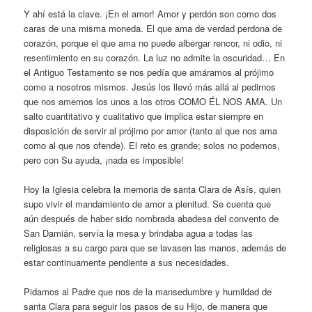
Y ahí está la clave. ¡En el amor! Amor y perdón son como dos
caras de una misma moneda. El que ama de verdad perdona de
corazón, porque el que ama no puede albergar rencor, ni odio, ni
resentimiento en su corazón. La luz no admite la oscuridad… En
el Antiguo Testamento se nos pedía que amáramos al prójimo
como a nosotros mismos. Jesús los llevó más allá al pedirnos
que nos amemos los unos a los otros COMO ÉL NOS AMA. Un
salto cuantitativo y cualitativo que implica estar siempre en
disposición de servir al prójimo por amor (tanto al que nos ama
como al que nos ofende). El reto es grande; solos no podemos,
pero con Su ayuda, ¡nada es imposible!
Hoy la Iglesia celebra la memoria de santa Clara de Asís, quien
supo vivir el mandamiento de amor a plenitud. Se cuenta que
aún después de haber sido nombrada abadesa del convento de
San Damián, servía la mesa y brindaba agua a todas las
religiosas a su cargo para que se lavasen las manos, además de
estar continuamente pendiente a sus necesidades.
Pidamos al Padre que nos de la mansedumbre y humildad de
santa Clara para seguir los pasos de su Hijo, de manera que