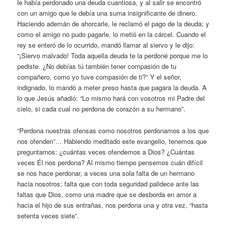
le había perdonado una deuda cuantiosa, y al salir se encontró
con un amigo que le debía una suma insignificante de dinero.
Haciendo ademán de ahorcarle, le reclamó el pago de la deuda; y
como el amigo no pudo pagarle, lo metió en la cárcel. Cuando el
rey se enteró de lo ocurrido, mandó llamar al siervo y le dijo:
“¡Siervo malvado! Toda aquella deuda te la perdoné porque me lo
pediste. ¿No debías tú también tener compasión de tu
compañero, como yo tuve compasión de ti?” Y el señor,
indignado, lo mandó a meter preso hasta que pagara la deuda. A
lo que Jesús añadió: “Lo mismo hará con vosotros mi Padre del
cielo, si cada cual no perdona de corazón a su hermano”.
“Perdona nuestras ofensas como nosotros perdonamos a los que
nos ofenden”… Habiendo meditado este evangelio, tenemos que
preguntarnos: ¿cuántas veces ofendemos a Dios? ¿Cuántas
veces Él nos perdona? Al mismo tiempo pensemos cuán difícil
se nos hace perdonar, a veces una sola falta de un hermano
hacia nosotros; falta que con toda seguridad palidece ante las
faltas que Dios, como una madre que se desborda en amor a
hacia el hijo de sus entrañas, nos perdona una y otra vez, “hasta
setenta veces siete”.