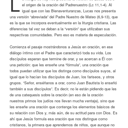
L
el origen de la oración del Padrenuestro (Lc 11,1-4). Al
igual que con las Bienaventuranzas, Lucas nos presenta
una versión “abreviada” del Padre Nuestro de Mateo (6,9-13), que
es la que se incorpora eventualmente en la liturgia cristiana. Las
diferencias tal vez se deban a la “versión” que utilizaban sus
respectivas comunidades. Pero eso es materia de especulación.
Comienza el pasaje mostrándonos a Jesús en oración, en ese
diálogo íntimo con el Padre que caracterizó toda su vida. Los
discípulos esperan que termine de orar, y se acercan a Él con
una petición: que les enseñe una “fórmula”, una oración que
todos puedan utilizar que los distinga como discípulos suyos, al
igual que lo hacían los discípulos de Juan, los fariseos, y otros
grupos. “Señor, enséñanos a orar, como Juan Bautista lo enseñó
también a sus discípulos”. Es decir, no le están pidiendo que les
de una catequesis sobre la oración (en eso de la oración
nuestros primos los judíos nos llevan mucha ventaja), sino que
les enseñe una oración que contenga los elementos básicos de
su relación con Dios y, más aún, de su actitud para con Dios. Es
ahí que Jesús formula esa oración que nos distingue como
cristianos, la primera que aprendemos de niños, que aunque no