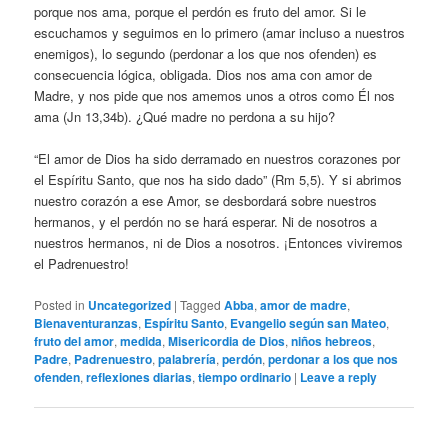
porque nos ama, porque el perdón es fruto del amor. Si le
escuchamos y seguimos en lo primero (amar incluso a nuestros
enemigos), lo segundo (perdonar a los que nos ofenden) es
consecuencia lógica, obligada. Dios nos ama con amor de
Madre, y nos pide que nos amemos unos a otros como Él nos
ama (Jn 13,34b). ¿Qué madre no perdona a su hijo?
“El amor de Dios ha sido derramado en nuestros corazones por
el Espíritu Santo, que nos ha sido dado” (Rm 5,5). Y si abrimos
nuestro corazón a ese Amor, se desbordará sobre nuestros
hermanos, y el perdón no se hará esperar. Ni de nosotros a
nuestros hermanos, ni de Dios a nosotros. ¡Entonces viviremos
el Padrenuestro!
Posted in
Uncategorized
|
Tagged
Abba
,
amor de madre
,
Bienaventuranzas
,
Espíritu Santo
,
Evangelio según san Mateo
,
fruto del amor
,
medida
,
Misericordia de Dios
,
niños hebreos
,
Padre
,
Padrenuestro
,
palabrería
,
perdón
,
perdonar a los que nos
ofenden
,
reflexiones diarias
,
tiempo ordinario
|
Leave a reply