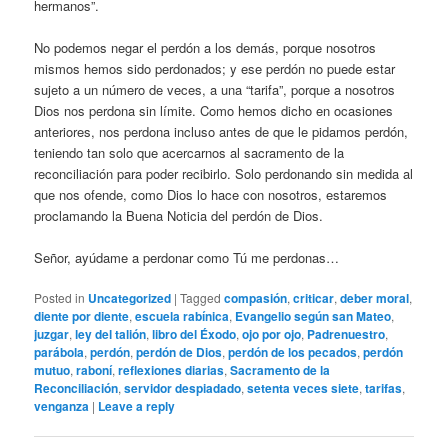
hermanos”.
No podemos negar el perdón a los demás, porque nosotros
mismos hemos sido perdonados; y ese perdón no puede estar
sujeto a un número de veces, a una “tarifa”, porque a nosotros
Dios nos perdona sin límite. Como hemos dicho en ocasiones
anteriores, nos perdona incluso antes de que le pidamos perdón,
teniendo tan solo que acercarnos al sacramento de la
reconciliación para poder recibirlo. Solo perdonando sin medida al
que nos ofende, como Dios lo hace con nosotros, estaremos
proclamando la Buena Noticia del perdón de Dios.
Señor, ayúdame a perdonar como Tú me perdonas…
Posted in
Uncategorized
|
Tagged
compasión
,
criticar
,
deber moral
,
diente por diente
,
escuela rabínica
,
Evangelio según san Mateo
,
juzgar
,
ley del talión
,
libro del Éxodo
,
ojo por ojo
,
Padrenuestro
,
parábola
,
perdón
,
perdón de Dios
,
perdón de los pecados
,
perdón
mutuo
,
raboní
,
reflexiones diarias
,
Sacramento de la
Reconciliación
,
servidor despiadado
,
setenta veces siete
,
tarifas
,
venganza
|
Leave a reply