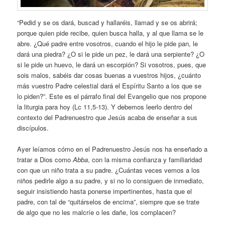
“Pedid y se os dará, buscad y hallaréis, llamad y se os abrirá;
porque quien pide recibe, quien busca halla, y al que llama se le
abre. ¿Qué padre entre vosotros, cuando el hijo le pide pan, le
dará una piedra? ¿O si le pide un pez, le dará una serpiente? ¿O
si le pide un huevo, le dará un escorpión? Si vosotros, pues, que
sois malos, sabéis dar cosas buenas a vuestros hijos, ¿cuánto
más vuestro Padre celestial dará el Espíritu Santo a los que se
lo piden?”. Este es el párrafo final del Evangelio que nos propone
la liturgia para hoy (Lc 11,5-13). Y debemos leerlo dentro del
contexto del Padrenuestro que Jesús acaba de enseñar a sus
discípulos.
Ayer leíamos cómo en el Padrenuestro Jesús nos ha enseñado a
tratar a Dios como
Abba
, con la misma confianza y familiaridad
con que un niño trata a su padre. ¿Cuántas veces vemos a los
niños pedirle algo a su padre, y si no lo consiguen de inmediato,
seguir insistiendo hasta ponerse impertinentes, hasta que el
padre, con tal de “quitárselos de encima”, siempre que se trate
de algo que no les malcríe o les dañe, los complacen?