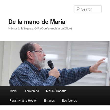
Skip
Skip
to
to
Sear
primary
secondary
content
content
De la mano de María
Héctor L. Márquez, O.P. (Conferencista católico)
Main
Inicio
Bienvenida
María / Rosario
menu
Para invitar a Héctor
Enlaces
Escríbenos