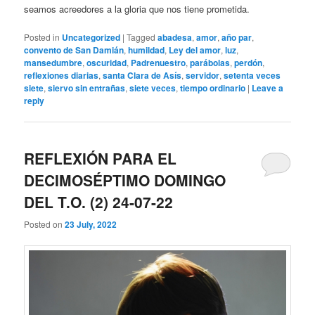
seamos acreedores a la gloria que nos tiene prometida.
Posted in
Uncategorized
|
Tagged
abadesa
,
amor
,
año par
,
convento de San Damián
,
humildad
,
Ley del amor
,
luz
,
mansedumbre
,
oscuridad
,
Padrenuestro
,
parábolas
,
perdón
,
reflexiones diarias
,
santa Clara de Asís
,
servidor
,
setenta veces
siete
,
siervo sin entrañas
,
siete veces
,
tiempo ordinario
|
Leave a
reply
REFLEXIÓN PARA EL
DECIMOSÉPTIMO DOMINGO
DEL T.O. (2) 24-07-22
Posted on
23 July, 2022