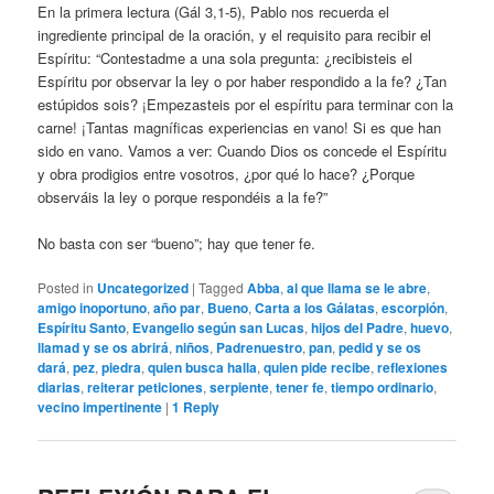
En la primera lectura (Gál 3,1-5), Pablo nos recuerda el
ingrediente principal de la oración, y el requisito para recibir el
Espíritu: “Contestadme a una sola pregunta: ¿recibisteis el
Espíritu por observar la ley o por haber respondido a la fe? ¿Tan
estúpidos sois? ¡Empezasteis por el espíritu para terminar con la
carne! ¡Tantas magníficas experiencias en vano! Si es que han
sido en vano. Vamos a ver: Cuando Dios os concede el Espíritu
y obra prodigios entre vosotros, ¿por qué lo hace? ¿Porque
observáis la ley o porque respondéis a la fe?”
No basta con ser “bueno”; hay que tener fe.
Posted in
Uncategorized
|
Tagged
Abba
,
al que llama se le abre
,
amigo inoportuno
,
año par
,
Bueno
,
Carta a los Gálatas
,
escorpión
,
Espíritu Santo
,
Evangelio según san Lucas
,
hijos del Padre
,
huevo
,
llamad y se os abrirá
,
niños
,
Padrenuestro
,
pan
,
pedid y se os
dará
,
pez
,
piedra
,
quien busca halla
,
quien pide recibe
,
reflexiones
diarias
,
reiterar peticiones
,
serpiente
,
tener fe
,
tiempo ordinario
,
vecino impertinente
|
1
Reply