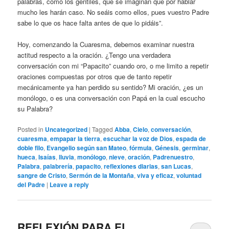
palabras, como los gentiles, que se imaginan que por hablar
mucho les harán caso. No seáis como ellos, pues vuestro Padre
sabe lo que os hace falta antes de que lo pidáis”.
Hoy, comenzando la Cuaresma, debemos examinar nuestra
actitud respecto a la oración. ¿Tengo una verdadera
conversación con mi “Papacito” cuando oro, o me limito a repetir
oraciones compuestas por otros que de tanto repetir
mecánicamente ya han perdido su sentido? Mi oración, ¿es un
monólogo, o es una conversación con Papá en la cual escucho
su Palabra?
Posted in
Uncategorized
|
Tagged
Abba
,
Cielo
,
conversación
,
cuaresma
,
empapar la tierra
,
escuchar la voz de Dios
,
espada de
doble filo
,
Evangelio según san Mateo
,
fórmula
,
Génesis
,
germinar
,
hueca
,
Isaías
,
lluvia
,
monólogo
,
nieve
,
oración
,
Padrenuestro
,
Palabra
,
palabrería
,
papacito
,
reflexiones diarias
,
san Lucas
,
sangre de Cristo
,
Sermón de la Montaña
,
viva y eficaz
,
voluntad
del Padre
|
Leave a reply
REFLEXIÓN PARA EL