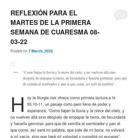
REFLEXIÓN PARA EL
MARTES DE LA PRIMERA
SEMANA DE CUARESMA 08-
03-22
Posted on
7 March, 2022
“Como bajan la lluvia y la nieve del cielo, y no vuelven allá sino
después de empapar la tierra, de fecundarla y hacerla germinar, para que
dé semilla al sembrador y pan al que come, así será mi palabra”.
H
oy la liturgia nos ofrece como primera lectura a Is
55,10-11, un pasaje corto pero lleno de poder y
esperanza: “Como bajan la lluvia y la nieve del cielo, y
no vuelven allá sino después de empapar la tierra, de fecundarla
y hacerla germinar, para que dé semilla al sembrador y pan al
que come, así será mi palabra, que sale de mi boca: no volverá
a mi vacía, sino que hará mi voluntad y cumplirá mi encargo”.