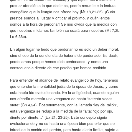
prestar atención a lo que decimos, podría resumirse la lectura
evangélica que la liturgia nos ofrece hoy (Mt 18,21-35). ¡Cuán
prestos somos al juzgar y criticar al prójimo, y cuán lentos
somos a la hora de perdonar! Se nos olvida que la medida con
que nosotros midamos también se usará para nosotros (Mt 7,2b;
Lc 6,38b).
En algún lugar he leído que perdonar no es solo un deber moral,
sino el eco de la conciencia de haber sido perdonado. Es decir,
perdonamos porque hemos sido perdonados, y como una
consecuencia directa de ese perdón que hemos recibido.
Para entender el alcance del relato evangélico de hoy, tenemos
que entender la mentalidad judía de la época de Jesús, y cómo
esta había ido evolucionando. En la antigüedad, cuando alguien
nos ofendía merecía una venganza de hasta “setenta veces
siete” (Gn 4,24). Posteriormente, con la llamada “ley del talión”,
esta venganza se redujo a la medida de la falta: “ojo por ojo,
diente por diente…” (Ex 21, 23-25). Este concepto siguió
evolucionando y no es hasta una época bien posterior que se
introduce la noción del perdón, pero hasta cierto límite, sujeto a