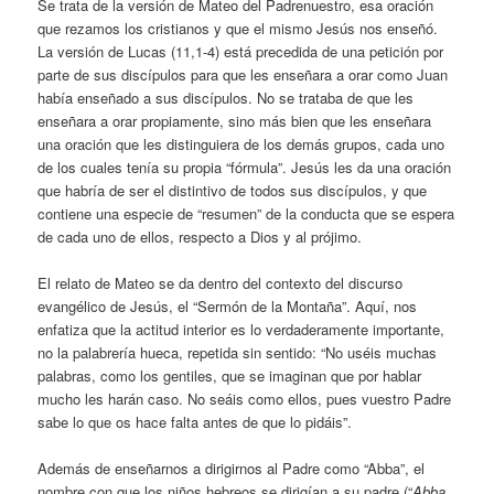
Se trata de la versión de Mateo del Padrenuestro, esa oración
que rezamos los cristianos y que el mismo Jesús nos enseñó.
La versión de Lucas (11,1-4) está precedida de una petición por
parte de sus discípulos para que les enseñara a orar como Juan
había enseñado a sus discípulos. No se trataba de que les
enseñara a orar propiamente, sino más bien que les enseñara
una oración que les distinguiera de los demás grupos, cada uno
de los cuales tenía su propia “fórmula”. Jesús les da una oración
que habría de ser el distintivo de todos sus discípulos, y que
contiene una especie de “resumen” de la conducta que se espera
de cada uno de ellos, respecto a Dios y al prójimo.
El relato de Mateo se da dentro del contexto del discurso
evangélico de Jesús, el “Sermón de la Montaña”. Aquí, nos
enfatiza que la actitud interior es lo verdaderamente importante,
no la palabrería hueca, repetida sin sentido: “No uséis muchas
palabras, como los gentiles, que se imaginan que por hablar
mucho les harán caso. No seáis como ellos, pues vuestro Padre
sabe lo que os hace falta antes de que lo pidáis”.
Además de enseñarnos a dirigirnos al Padre como “Abba”, el
nombre con que los niños hebreos se dirigían a su padre (“
Abba