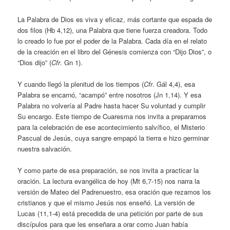
La Palabra de Dios es viva y eficaz, más cortante que espada de
dos filos (Hb 4,12), una Palabra que tiene fuerza creadora. Todo
lo creado lo fue por el poder de la Palabra. Cada día en el relato
de la creación en el libro del Génesis comienza con “Dijo Dios”, o
“Dios dijo” (
Cfr
. Gn 1).
Y cuando llegó la plenitud de los tiempos (
Cfr
. Gál 4,4), esa
Palabra se encarnó, “acampó” entre nosotros (Jn 1,14). Y esa
Palabra no volvería al Padre hasta hacer Su voluntad y cumplir
Su encargo. Este tiempo de Cuaresma nos invita a prepararnos
para la celebración de ese acontecimiento salvífico, el Misterio
Pascual de Jesús, cuya sangre empapó la tierra e hizo germinar
nuestra salvación.
Y como parte de esa preparación, se nos invita a practicar la
oración. La lectura evangélica de hoy (Mt 6,7-15) nos narra la
versión de Mateo del Padrenuestro, esa oración que rezamos los
cristianos y que el mismo Jesús nos enseñó. La versión de
Lucas (11,1-4) está precedida de una petición por parte de sus
discípulos para que les enseñara a orar como Juan había