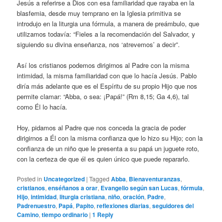
Jesús a referirse a Dios con esa familiaridad que rayaba en la
blasfemia, desde muy temprano en la Iglesia primitiva se
introdujo en la liturgia una fórmula, a manera de preámbulo, que
utilizamos todavía: “Fieles a la recomendación del Salvador, y
siguiendo su divina enseñanza, nos ‘atrevemos’ a decir”.
Así los cristianos podemos dirigirnos al Padre con la misma
intimidad, la misma familiaridad con que lo hacía Jesús. Pablo
diría más adelante que es el Espíritu de su propio Hijo que nos
permite clamar: “Abba, o sea: ¡Papá!” (Rm 8,15; Ga 4,6), tal
como Él lo hacía.
Hoy, pidamos al Padre que nos conceda la gracia de poder
dirigirnos a Él con la misma confianza que lo hizo su Hijo; con la
confianza de un niño que le presenta a su papá un juguete roto,
con la certeza de que él es quien único que puede repararlo.
Posted in
Uncategorized
|
Tagged
Abba
,
Bienaventuranzas
,
cristianos
,
enséñanos a orar
,
Evangelio según san Lucas
,
fórmula
,
Hijo
,
intimidad
,
liturgia cristiana
,
niño
,
oración
,
Padre
,
Padrenuestro
,
Papá
,
Papito
,
reflexiones diarias
,
seguidores del
Camino
,
tiempo ordinario
|
1
Reply