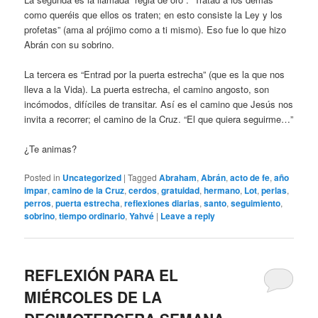
como queréis que ellos os traten; en esto consiste la Ley y los
profetas” (ama al prójimo como a ti mismo). Eso fue lo que hizo
Abrán con su sobrino.
La tercera es “Entrad por la puerta estrecha” (que es la que nos
lleva a la Vida). La puerta estrecha, el camino angosto, son
incómodos, difíciles de transitar. Así es el camino que Jesús nos
invita a recorrer; el camino de la Cruz. “El que quiera seguirme…”
¿Te animas?
Posted in
Uncategorized
|
Tagged
Abraham
,
Abrán
,
acto de fe
,
año
impar
,
camino de la Cruz
,
cerdos
,
gratuidad
,
hermano
,
Lot
,
perlas
,
perros
,
puerta estrecha
,
reflexiones diarias
,
santo
,
seguimiento
,
sobrino
,
tiempo ordinario
,
Yahvé
|
Leave a reply
REFLEXIÓN PARA EL
MIÉRCOLES DE LA