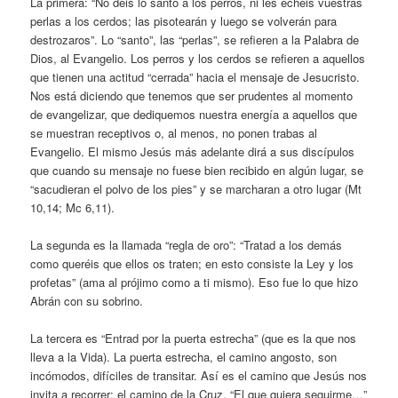
La primera: “No deis lo santo a los perros, ni les echéis vuestras
perlas a los cerdos; las pisotearán y luego se volverán para
destrozaros”. Lo “santo”, las “perlas”, se refieren a la Palabra de
Dios, al Evangelio. Los perros y los cerdos se refieren a aquellos
que tienen una actitud “cerrada” hacia el mensaje de Jesucristo.
Nos está diciendo que tenemos que ser prudentes al momento
de evangelizar, que dediquemos nuestra energía a aquellos que
se muestran receptivos o, al menos, no ponen trabas al
Evangelio. El mismo Jesús más adelante dirá a sus discípulos
que cuando su mensaje no fuese bien recibido en algún lugar, se
“sacudieran el polvo de los pies” y se marcharan a otro lugar (Mt
10,14; Mc 6,11).
La segunda es la llamada “regla de oro”: “Tratad a los demás
como queréis que ellos os traten; en esto consiste la Ley y los
profetas” (ama al prójimo como a ti mismo). Eso fue lo que hizo
Abrán con su sobrino.
La tercera es “Entrad por la puerta estrecha” (que es la que nos
lleva a la Vida). La puerta estrecha, el camino angosto, son
incómodos, difíciles de transitar. Así es el camino que Jesús nos
invita a recorrer; el camino de la Cruz. “El que quiera seguirme…”