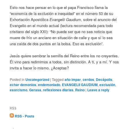
Esto nos hace pensar en lo que el papa Francisco llama la
“economía de la exclusión e inequidad” en el número 53 de su
Exhortación Apostólica
Evangelii Gaudium
, sobre el anuncio del
Evangelio en el mundo actual (lectura recomendada para todo
cristiano del siglo XXI): “No puede ser que no sea noticia que
muere de frío un anciano en situación de calle y que sí lo sea
una caída de dos puntos en la bolsa. Eso es exclusión”.
Jesús quiere sembrar la semilla del Reino entre los no creyentes.
Él vino para redimirnos a todos, sin distinción. A ti, y a mí. Y nos
invita a hacer lo mismo. ¿Aceptas?
Posted in
Uncategorized
|
Tagged
año impar
,
cerdos
,
Decápolis
,
echar demonios
,
endemoniado
,
EVANGELII GAUDIUM
,
exclusión
,
exorcismo
,
Gerasa
,
reflexiones diarias
,
Reino
|
Leave a reply
RSS
RSS - Posts