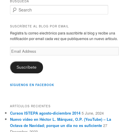
BÚSQUEDA
S
e
a
r
SUSCRÍBETE AL BLOG POR EMAIL
c
Registra tu correo electrónico para suscribirte al blog y recibe una
h
notificación por email cada vez que publiquemos un nuevo artículo.
Email
Address
Suscríbete
SÍGUENOS EN FACEBOOK
ARTÍCULOS RECIENTES
Cursos ISTEPA agosto-diciembre 2014
5 June, 2024
Nuevo vídeo en Héctor L. Márquez, O.P. (YouTube) – La
Octava de Navidad; porque un día no es suficiente
27
December, 2023