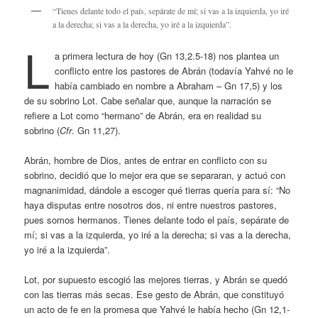
“Tienes delante todo el país, sepárate de mí; si vas a la izquierda, yo iré
a la derecha; si vas a la derecha, yo iré a la izquierda”.
L
a primera lectura de hoy (Gn 13,2.5-18) nos plantea un
conflicto entre los pastores de Abrán (todavía Yahvé no le
había cambiado en nombre a Abraham – Gn 17,5) y los
de su sobrino Lot. Cabe señalar que, aunque la narración se
refiere a Lot como “hermano” de Abrán, era en realidad su
sobrino (
Cfr
. Gn 11,27).
Abrán, hombre de Dios, antes de entrar en conflicto con su
sobrino, decidió que lo mejor era que se separaran, y actuó con
magnanimidad, dándole a escoger qué tierras quería para sí: “No
haya disputas entre nosotros dos, ni entre nuestros pastores,
pues somos hermanos. Tienes delante todo el país, sepárate de
mí; si vas a la izquierda, yo iré a la derecha; si vas a la derecha,
yo iré a la izquierda”.
Lot, por supuesto escogió las mejores tierras, y Abrán se quedó
con las tierras más secas. Ese gesto de Abrán, que constituyó
un acto de fe en la promesa que Yahvé le había hecho (Gn 12,1-