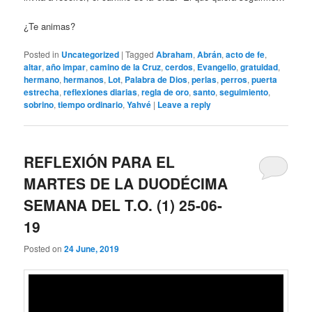
¿Te animas?
Posted in
Uncategorized
|
Tagged
Abraham
,
Abrán
,
acto de fe
,
altar
,
año impar
,
camino de la Cruz
,
cerdos
,
Evangelio
,
gratuidad
,
hermano
,
hermanos
,
Lot
,
Palabra de Dios
,
perlas
,
perros
,
puerta
estrecha
,
reflexiones diarias
,
regla de oro
,
santo
,
seguimiento
,
sobrino
,
tiempo ordinario
,
Yahvé
|
Leave a reply
REFLEXIÓN PARA EL
MARTES DE LA DUODÉCIMA
SEMANA DEL T.O. (1) 25-06-
19
Posted on
24 June, 2019