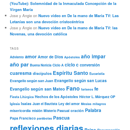
(YouTube): Solemnidad de la Inmaculada Concepción de la
Virgen María
Jose y Angie
on
Nuevo vídeo en De la mano de María TV: Las
Letanías son una devoción cristocéntrica
Jose y Angie
on
Nuevo vídeo en De la mano de María TV: las
Novenas, una devoción católica
TAGS
año impar
amor
Amor de Dios
Adviento
Apóstoles
año par
ciclo c
conversión
Buena Noticia
Ciclo A
Espíritu Santo
cuaresma
discípulos
Eucaristía
Evangelio según san Lucas
Evangelio según san Juan
Fano
fe
Evangelio según san Mateo
fariseos
Hechos de los Apóstoles
Héctor L. Márquez OP
Fiesta Litúrgica
Isaías
Ley del amor
Iglesia
Juan el Bautista
Mesías
milagros
Palabra
misericordia
oración
misión
Misterio Pascual
Pascua
Papa Francisco
parábolas
reflexiones diarias
Reino
Resurrección