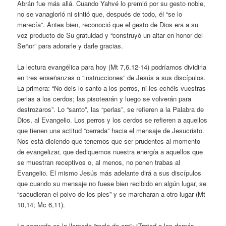
Abrán fue más allá. Cuando Yahvé lo premió por su gesto noble,
no se vanaglorió ni sintió que, después de todo, él “se lo
merecía”. Antes bien, reconoció que el gesto de Dios era a su
vez producto de Su gratuidad y “construyó un altar en honor del
Señor” para adorarle y darle gracias.
La lectura evangélica para hoy (Mt 7,6.12-14) podríamos dividirla
en tres enseñanzas o “instrucciones” de Jesús a sus discípulos.
La primera: “No deis lo santo a los perros, ni les echéis vuestras
perlas a los cerdos; las pisotearán y luego se volverán para
destrozaros”. Lo “santo”, las “perlas”, se refieren a la Palabra de
Dios, al Evangelio. Los perros y los cerdos se refieren a aquellos
que tienen una actitud “cerrada” hacia el mensaje de Jesucristo.
Nos está diciendo que tenemos que ser prudentes al momento
de evangelizar, que dediquemos nuestra energía a aquellos que
se muestran receptivos o, al menos, no ponen trabas al
Evangelio. El mismo Jesús más adelante dirá a sus discípulos
que cuando su mensaje no fuese bien recibido en algún lugar, se
“sacudieran el polvo de los pies” y se marcharan a otro lugar (Mt
10,14; Mc 6,11).
La segunda es la llamada “regla de oro”: “Tratad a los demás