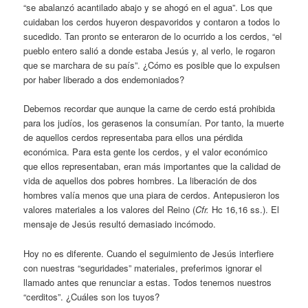
“se abalanzó acantilado abajo y se ahogó en el agua”. Los que
cuidaban los cerdos huyeron despavoridos y contaron a todos lo
sucedido. Tan pronto se enteraron de lo ocurrido a los cerdos, “el
pueblo entero salió a donde estaba Jesús y, al verlo, le rogaron
que se marchara de su país”. ¿Cómo es posible que lo expulsen
por haber liberado a dos endemoniados?
Debemos recordar que aunque la carne de cerdo está prohibida
para los judíos, los gerasenos la consumían. Por tanto, la muerte
de aquellos cerdos representaba para ellos una pérdida
económica. Para esta gente los cerdos, y el valor económico
que ellos representaban, eran más importantes que la calidad de
vida de aquellos dos pobres hombres. La liberación de dos
hombres valía menos que una piara de cerdos. Antepusieron los
valores materiales a los valores del Reino (
Cfr.­
Hc 16,16 ss.). El
mensaje de Jesús resultó demasiado incómodo.
Hoy no es diferente. Cuando el seguimiento de Jesús interfiere
con nuestras “seguridades” materiales, preferimos ignorar el
llamado antes que renunciar a estas. Todos tenemos nuestros
“cerditos”. ¿Cuáles son los tuyos?