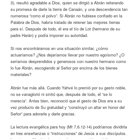
3), resultó agradable a Dios, quien se dirigió a Abrán reiterando
su promesa de darle la tierra de Canaán, y una descendencia tan
numerosa “como el polvo”. Si Abrán no hubiese confiado en la
Palabra de Dios, habría tratado de retener las mejores tierras
para sí. Después de todo, él era el tío de Lot (hermano de su
padre Harán) y podía imponer su autoridad.
Si nos encontráramos en una situación similar, ¿cómo
actuaríamos? ¿Nos dejaríamos llevar por nuestro egoísmo? ¿O
seríamos desprendidos y generosos con nuestro hermano como
lo fue Abrán, escogiendo al Señor por encima de los bienes
materiales?
Abrán fue más allá. Cuando Yahvé lo premió por su gesto noble,
no se vanaglorió ni sintió que, después de todo, él “se lo
merecía”. Antes bien, reconoció que el gesto de Dios era a su
vez producto de Su gratuidad y “construyó un altar en honor del
Señor” para adorarle y darle gracias.
La lectura evangélica para hoy (Mt 7,6.12-14) podríamos dividirla
en tres enseñanzas o “instrucciones” de Jesús a sus discípulos.