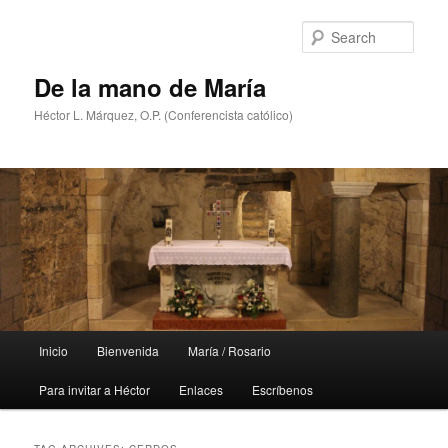
Skip
Skip
to
to
Sear
primary
secondary
content
content
De la mano de María
Héctor L. Márquez, O.P. (Conferencista católico)
Main
Inicio
Bienvenida
María / Rosario
menu
Para invitar a Héctor
Enlaces
Escríbenos