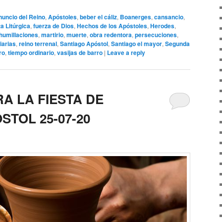
nuncio del Reino
,
Apóstoles
,
beber el cáliz
,
Boanerges
,
cansancio
,
ta Litúrgica
,
fuerza de Dios
,
Hechos de los Apóstoles
,
Herodes
,
humillaciones
,
martirio
,
muerte
,
obra redentora
,
persecuciones
,
iarias
,
reino terrenal
,
Santiago Apóstol
,
Santiago el mayor
,
Segunda
ro
,
tiempo ordinario
,
vasijas de barro
|
Leave a reply
A LA FIESTA DE
STOL 25-07-20