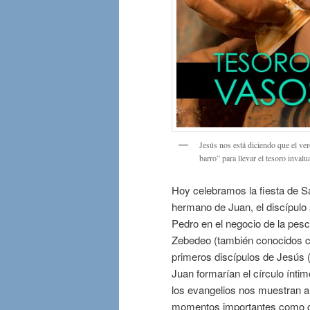
Jesús nos está diciendo que el ver
barro” para llevar el tesoro inval
Hoy celebramos la fiesta de S
hermano de Juan, el discípul
Pedro en el negocio de la pesc
Zebedeo (también conocidos com
primeros discípulos de Jesús 
Juan formarían el círculo ínt
los evangelios nos muestran a
momentos importantes como cua