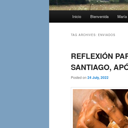
Main
Inicio
Bienvenida
María 
menu
TAG ARCHIVES:
ENVIADOS
REFLEXIÓN PAR
SANTIAGO, APÓ
Posted on
24 July, 2022