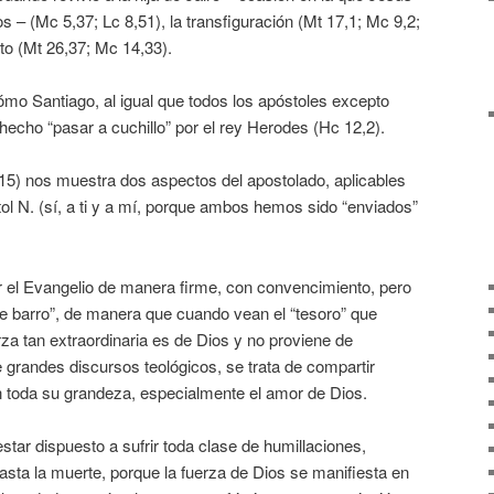
os – (Mc 5,37; Lc 8,51), la transfiguración (Mt 17,1; Mc 9,2;
rto (Mt 26,37; Mc 14,33).
ómo Santiago, al igual que todos los apóstoles excepto
o hecho “pasar a cuchillo” por el rey Herodes (Hc 12,2).
-15) nos muestra dos aspectos del apostolado, aplicables
ol N. (sí, a ti y a mí, porque ambos hemos sido “enviados”
 el Evangelio de manera firme, con convencimiento, pero
e barro”, de manera que cuando vean el “tesoro” que
za tan extraordinaria es de Dios y no proviene de
e grandes discursos teológicos, se trata de compartir
n toda su grandeza, especialmente el amor de Dios.
star dispuesto a sufrir toda clase de humillaciones,
sta la muerte, porque la fuerza de Dios se manifiesta en