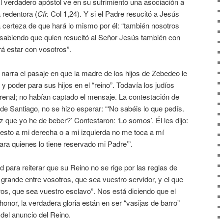
El verdadero apóstol ve en su sufrimiento una asociación a
 redentora (
Cfr.
Col 1,24). Y si el Padre resucitó a Jesús
la certeza de que hará lo mismo por él: “también nosotros
sabiendo que quien resucitó al Señor Jesús también con
á estar con vosotros”.
 narra el pasaje en que la madre de los hijos de Zebedeo le
y poder para sus hijos en el “reino”. Todavía los judíos
errenal; no habían captado el mensaje. La contestación de
 de Santiago, no se hizo esperar: “‘No sabéis lo que pedís.
z que yo he de beber?’ Contestaron: ‘Lo somos’. Él les dijo:
puesto a mi derecha o a mi izquierda no me toca a mí
ara quienes lo tiene reservado mi Padre’”.
 para reiterar que su Reino no se rige por las reglas de
 grande entre vosotros, que sea vuestro servidor, y el que
ros, que sea vuestro esclavo”. Nos está diciendo que el
onor, la verdadera gloria están en ser “vasijas de barro”
e del anuncio del Reino.