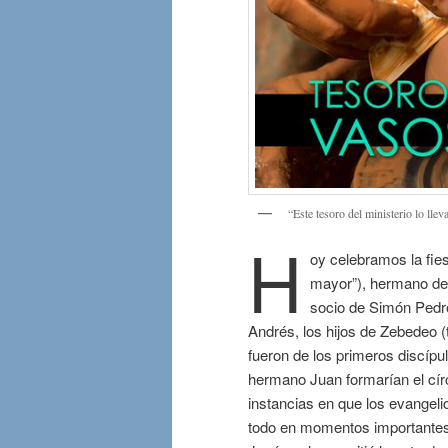
“Este tesoro del ministerio lo ll
H
oy celebramos la fie
mayor”), hermano de 
socio de Simón Pedro
Andrés, los hijos de Zebedeo (
fueron de los primeros discípu
hermano Juan formarían el cí
instancias en que los evangel
todo en momentos importantes 