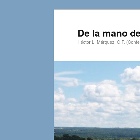
Skip
Skip
to
to
primary
secondary
De la mano de
content
content
Héctor L. Márquez, O.P. (Confer