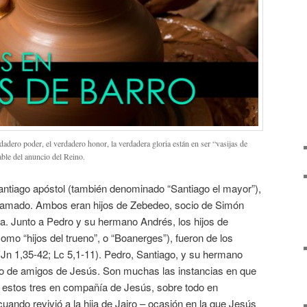
dadero poder, el verdadero honor, la verdadera gloria están en ser “vasijas de
uable del anuncio del Reino.
antiago apóstol (también denominado “Santiago el mayor”),
o amado. Ambos eran hijos de Zebedeo, socio de Simón
a. Junto a Pedro y su hermano Andrés, los hijos de
o “hijos del trueno”, o “Boanerges”), fueron de los
(Jn 1,35-42; Lc 5,1-11). Pedro, Santiago, y su hermano
imo de amigos de Jesús. Son muchas las instancias en que
 estos tres en compañía de Jesús, sobre todo en
ndo revivió a la hija de Jairo – ocasión en la que Jesús