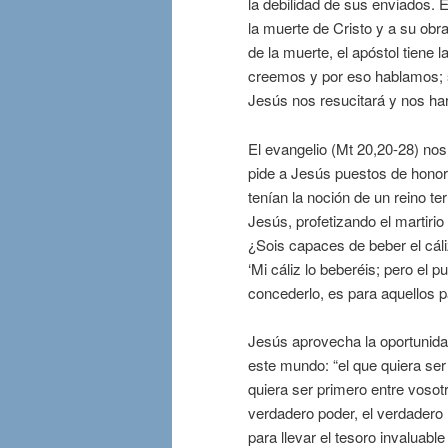
la debilidad de sus enviados. 
la muerte de Cristo y a su obra
de la muerte, el apóstol tiene 
creemos y por eso hablamos; 
Jesús nos resucitará y nos har
El evangelio (Mt 20,20-28) nos
pide a Jesús puestos de honor 
tenían la noción de un reino t
Jesús, profetizando el martirio
¿Sois capaces de beber el cáli
‘Mi cáliz lo beberéis; pero el 
concederlo, es para aquellos p
Jesús aprovecha la oportunidad
este mundo: “el que quiera ser
quiera ser primero entre vosot
verdadero poder, el verdadero h
para llevar el tesoro invaluabl