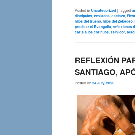
Posted in
Uncategorized
|
Tagged
a
discípulos
,
enviados
,
esclavo
,
Fies
hijos del trueno
,
hijos del Zebedeo
,
predicar el Evangelio
,
reflexiones d
carta a los corintios
,
servidor
,
teso
REFLEXIÓN PAR
SANTIAGO, APÓ
Posted on
24 July, 2020