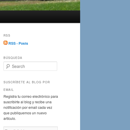
RSS
RSS - Posts
BÚSQUEDA
S
e
a
r
SUSCRÍBETE AL BLOG POR
c
EMAIL
h
Registra tu correo electrónico para
suscribirte al blog y recibe una
notificación por email cada vez
que publiquemos un nuevo
artículo.
Email