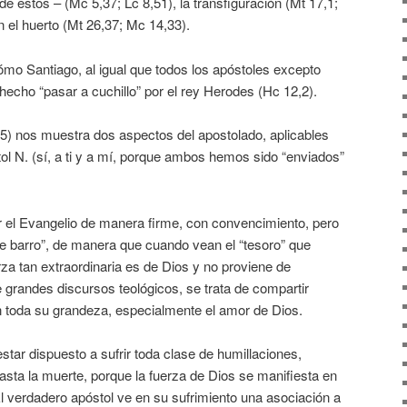
de estos – (Mc 5,37; Lc 8,51), la transfiguración (Mt 17,1;
n el huerto (Mt 26,37; Mc 14,33).
ómo Santiago, al igual que todos los apóstoles excepto
o hecho “pasar a cuchillo” por el rey Herodes (Hc 12,2).
15) nos muestra dos aspectos del apostolado, aplicables
ol N. (sí, a ti y a mí, porque ambos hemos sido “enviados”
 el Evangelio de manera firme, con convencimiento, pero
e barro”, de manera que cuando vean el “tesoro” que
za tan extraordinaria es de Dios y no proviene de
e grandes discursos teológicos, se trata de compartir
n toda su grandeza, especialmente el amor de Dios.
star dispuesto a sufrir toda clase de humillaciones,
sta la muerte, porque la fuerza de Dios se manifiesta en
El verdadero apóstol ve en su sufrimiento una asociación a