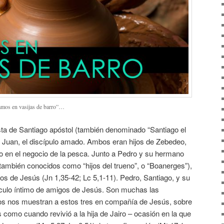
evamos en vasijas de barro”…
sta de Santiago apóstol (también denominado “Santiago el
Juan, el discípulo amado. Ambos eran hijos de Zebedeo,
 en el negocio de la pesca. Junto a Pedro y su hermano
también conocidos como “hijos del trueno”, o “Boanerges”),
los de Jesús (Jn 1,35-42; Lc 5,1-11). Pedro, Santiago, y su
rculo íntimo de amigos de Jesús. Son muchas las
ios nos muestran a estos tres en compañía de Jesús, sobre
como cuando revivió a la hija de Jairo – ocasión en la que