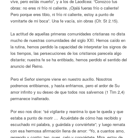
vive, pero estás muerto”, y a los de Laodicea: “Conozco tus
obras: no eres ni frío ni caliente. ¡Ojalá fueras frío o caliente!
Pero porque eres tibio, ni frío ni caliente, estoy a punto de
vomitarte de mi boca”. Una fe vacía, sin obras (Cfr. St 2.15).
La actitud de aquellas primeras comunidades cristianas no dista
mucho de nuestras comunidades del siglo XXI. Hemos caído en
la rutina, hemos perdido la capacidad de interpretar los signos de
los tiempos, las persecuciones de los cristianos parecela algo
distante; nuestra fe se ha entibiado, hemos perdido el sentido del
anuncio del Reino.
Pero el Señor siempre viene en nuestro auxilio. Nosotros
podremos entibiarnos, y hasta enfriarnos, pero el ardor de Su
amor infinito y su deseo de que todos nos salvemos (1 Tim 2,4)
permanece inalterado.
Por eso nos dice: “sé vigilante y reanima lo que te queda y que
estaba a punto de morir … Acuérdate de cómo has recibido y
escuchado mi palabra, y guárdala y conviértete”; y luego remata
con esa hermosa afirmación llena de amor: “Yo, a cuantos amo,
reprendo y corrijo; ten, pues, celo y conviértete. Mira, estoy de