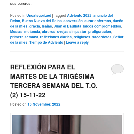
sus obreros.
Posted in
Uncategorized
|
Tagged
Adviento 2022
,
anuncio del
Reino
,
Buena Nueva del Reino
,
conversión
,
curar enfermos
,
dueño
de la mies
,
gracia
,
Isaías
,
Juan el Bautista
,
laicos comprometidos
,
Mesías
,
metanoia
,
obreros
,
ovejas sin pastor
,
prefiguración
,
primera semana
,
reflexiones diarias
,
religiosos
,
sacerdotes
,
Señor
de la mies
,
Tiempo de Adviento
|
Leave a reply
REFLEXIÓN PARA EL
MARTES DE LA TRIGÉSIMA
TERCERA SEMANA DEL T.O.
(2) 15-11-22
Posted on
15 November, 2022