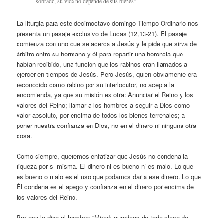
sobrado, su vida no depende de sus bienes”.
La liturgia para este decimoctavo domingo Tiempo Ordinario nos
presenta un pasaje exclusivo de Lucas (12,13-21). El pasaje
comienza con uno que se acerca a Jesús y le pide que sirva de
árbitro entre su hermano y él para repartir una herencia que
habían recibido, una función que los rabinos eran llamados a
ejercer en tiempos de Jesús. Pero Jesús, quien obviamente era
reconocido como rabino por su interlocutor, no acepta la
encomienda, ya que su misión es otra: Anunciar el Reino y los
valores del Reino; llamar a los hombres a seguir a Dios como
valor absoluto, por encima de todos los bienes terrenales; a
poner nuestra confianza en Dios, no en el dinero ni ninguna otra
cosa.
Como siempre, queremos enfatizar que Jesús no condena la
riqueza por sí misma. El dinero ni es bueno ni es malo. Lo que
es bueno o malo es el uso que podamos dar a ese dinero. Lo que
Él condena es el apego y confianza en el dinero por encima de
los valores del Reino.
Por eso le dice al hombre: “Mirad: guardaos de toda clase de