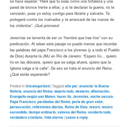
se hace esperar: “Haré que tú seas como una fortaleza y una
pared de bronce frente a ellos; y si te declaran la guerra, no te
vencerán, pues yo estoy contigo para librarte y salvarte. Te
protegeré contra los malvados y te arrancaré de las manos de
los violentos”. ¡Qué promesa!
Jeremías se lamenta de ser un “hombre que trae líos” con su
predicación. Al releer este pasaje no puedo menos que recordar
las palabras del papa Francisco a los jóvenes (y a todo el Pueblo
de Dios) durante la JMJ en Río de Janeiro: “Espero lío… quiero
lío en las diócesis, quiero que se salga afuera, quiero que la
Iglesia salga a la calle”. De eso se trata el anuncio del Reino.
¿Qué estás esperando?
Posted in
Uncategorized
|
Tagged
año par
,
anunciar la Buena
Noticia
,
anuncio del Reino
,
dejarlo todo
,
desierto
,
difamación
,
Evangelio según san Mateo
,
hacer lío
,
Jeremías
,
noche oscura
,
Papa Francisco
,
parábolas del Reino
,
perla de gran valor
,
persecución
,
reflexiones diarias
,
Reino de Dios
,
tesoro
,
tesoro
escondido
,
tiempo ordinario
,
valores del Reino
,
venderlo todo
,
verdadero cristiano
,
Vida eterna
|
Leave a reply