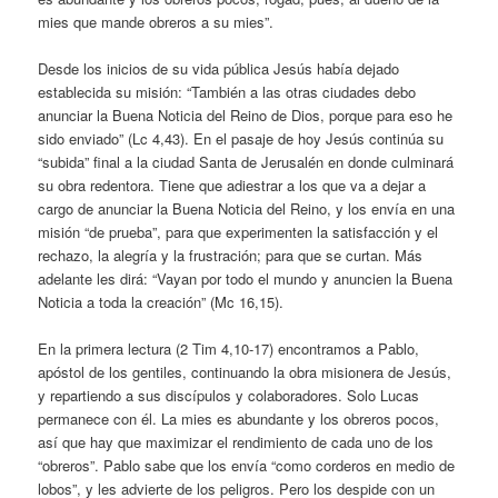
mies que mande obreros a su mies”.
Desde los inicios de su vida pública Jesús había dejado
establecida su misión: “También a las otras ciudades debo
anunciar la Buena Noticia del Reino de Dios, porque para eso he
sido enviado” (Lc 4,43). En el pasaje de hoy Jesús continúa su
“subida” final a la ciudad Santa de Jerusalén en donde culminará
su obra redentora. Tiene que adiestrar a los que va a dejar a
cargo de anunciar la Buena Noticia del Reino, y los envía en una
misión “de prueba”, para que experimenten la satisfacción y el
rechazo, la alegría y la frustración; para que se curtan. Más
adelante les dirá: “Vayan por todo el mundo y anuncien la Buena
Noticia a toda la creación” (Mc 16,15).
En la primera lectura (2 Tim 4,10-17) encontramos a Pablo,
apóstol de los gentiles, continuando la obra misionera de Jesús,
y repartiendo a sus discípulos y colaboradores. Solo Lucas
permanece con él. La mies es abundante y los obreros pocos,
así que hay que maximizar el rendimiento de cada uno de los
“obreros”. Pablo sabe que los envía “como corderos en medio de
lobos”, y les advierte de los peligros. Pero los despide con un