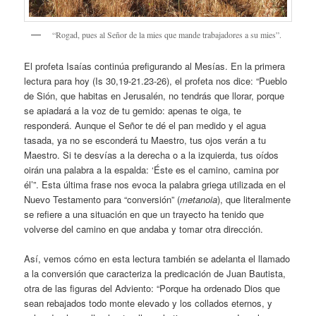
“Rogad, pues al Señor de la mies que mande trabajadores a su mies”.
El profeta Isaías continúa prefigurando al Mesías. En la primera
lectura para hoy (Is 30,19-21.23-26), el profeta nos dice: “Pueblo
de Sión, que habitas en Jerusalén, no tendrás que llorar, porque
se apiadará a la voz de tu gemido: apenas te oiga, te
responderá. Aunque el Señor te dé el pan medido y el agua
tasada, ya no se esconderá tu Maestro, tus ojos verán a tu
Maestro. Si te desvías a la derecha o a la izquierda, tus oídos
oirán una palabra a la espalda: ‘Éste es el camino, camina por
él’”. Esta última frase nos evoca la palabra griega utilizada en el
Nuevo Testamento para “conversión” (
metanoia
), que literalmente
se refiere a una situación en que un trayecto ha tenido que
volverse del camino en que andaba y tomar otra dirección.
Así, vemos cómo en esta lectura también se adelanta el llamado
a la conversión que caracteriza la predicación de Juan Bautista,
otra de las figuras del Adviento: “Porque ha ordenado Dios que
sean rebajados todo monte elevado y los collados eternos, y