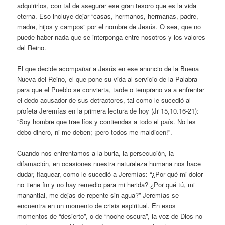
adquirirlos, con tal de asegurar ese gran tesoro que es la vida
eterna. Eso incluye dejar “casas, hermanos, hermanas, padre,
madre, hijos y campos” por el nombre de Jesús. O sea, que no
puede haber nada que se interponga entre nosotros y los valores
del Reino.
El que decide acompañar a Jesús en ese anuncio de la Buena
Nueva del Reino, el que pone su vida al servicio de la Palabra
para que el Pueblo se convierta, tarde o temprano va a enfrentar
el dedo acusador de sus detractores, tal como le sucedió al
profeta Jeremías en la primera lectura de hoy (Jr 15,10.16-21):
“Soy hombre que trae líos y contiendas a todo el país. No les
debo dinero, ni me deben; ¡pero todos me maldicen!”.
Cuando nos enfrentamos a la burla, la persecución, la
difamación, en ocasiones nuestra naturaleza humana nos hace
dudar, flaquear, como le sucedió a Jeremías: “¿Por qué mi dolor
no tiene fin y no hay remedio para mi herida? ¿Por qué tú, mi
manantial, me dejas de repente sin agua?” Jeremías se
encuentra en un momento de crisis espiritual. En esos
momentos de “desierto”, o de “noche oscura”, la voz de Dios no