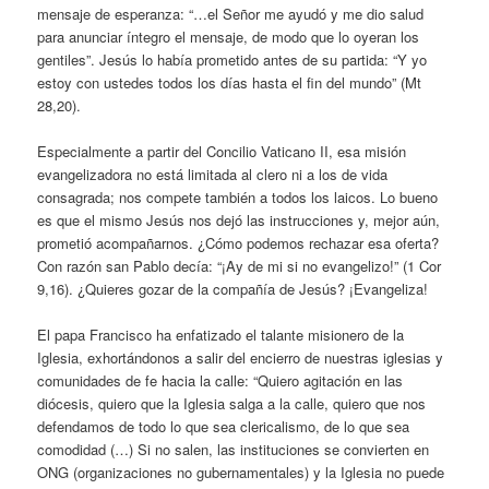
mensaje de esperanza: “…el Señor me ayudó y me dio salud
para anunciar íntegro el mensaje, de modo que lo oyeran los
gentiles”. Jesús lo había prometido antes de su partida: “Y yo
estoy con ustedes todos los días hasta el fin del mundo” (Mt
28,20).
Especialmente a partir del Concilio Vaticano II, esa misión
evangelizadora no está limitada al clero ni a los de vida
consagrada; nos compete también a todos los laicos. Lo bueno
es que el mismo Jesús nos dejó las instrucciones y, mejor aún,
prometió acompañarnos. ¿Cómo podemos rechazar esa oferta?
Con razón san Pablo decía: “¡Ay de mi si no evangelizo!” (1 Cor
9,16). ¿Quieres gozar de la compañía de Jesús? ¡Evangeliza!
El papa Francisco ha enfatizado el talante misionero de la
Iglesia, exhortándonos a salir del encierro de nuestras iglesias y
comunidades de fe hacia la calle: “Quiero agitación en las
diócesis, quiero que la Iglesia salga a la calle, quiero que nos
defendamos de todo lo que sea clericalismo, de lo que sea
comodidad (…) Si no salen, las instituciones se convierten en
ONG (organizaciones no gubernamentales) y la Iglesia no puede