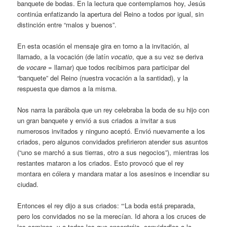
banquete de bodas. En la lectura que contemplamos hoy, Jesús
continúa enfatizando la apertura del Reino a todos por igual, sin
distinción entre “malos y buenos”.
En esta ocasión el mensaje gira en torno a la invitación, al
llamado, a la vocación (de latín
vocatio
, que a su vez se deriva
de
vocare
= llamar) que todos recibimos para participar del
“banquete” del Reino (nuestra vocación a la santidad), y la
respuesta que damos a la misma.
Nos narra la parábola que un rey celebraba la boda de su hijo con
un gran banquete y envió a sus criados a invitar a sus
numerosos invitados y ninguno aceptó. Envió nuevamente a los
criados, pero algunos convidados prefirieron atender sus asuntos
(“uno se marchó a sus tierras, otro a sus negocios”), mientras los
restantes mataron a los criados. Esto provocó que el rey
montara en cólera y mandara matar a los asesinos e incendiar su
ciudad.
Entonces el rey dijo a sus criados: “‘La boda está preparada,
pero los convidados no se la merecían. Id ahora a los cruces de
los caminos, y a todos los que encontréis, convidadlos a la