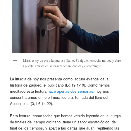
“Mira, estoy de pie a la puerta y llamo. Si alguien escucha mi voz y abre
la puerta, entraré en su casa y cenaré con él y él conmigo”.
La liturgia de hoy nos presenta como lectura evangélica la
historia de Zaqueo, el publicano (Lc 19,1-10). Como hemos
meditado esta lectura
hace apenas dos semanas
, hoy nos
concentraremos en le primera lectura, tomada del libro del
Apocalipsis (3,1-6.14-22).
Esta lectura, como todas que hemos venido leyendo en la liturgia
de finales del tiempo ordinario, tiene un sabor escatológico, del
final de los tiempos, y abarca las cartas que Juan, repitiendo las