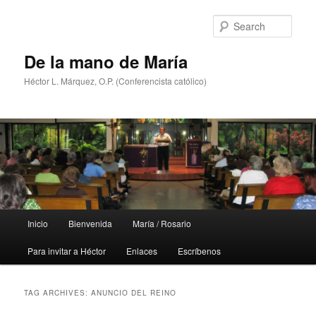
Skip
Skip
to
to
Sear
primary
secondary
content
content
De la mano de María
Héctor L. Márquez, O.P. (Conferencista católico)
Main
Inicio
Bienvenida
María / Rosario
menu
Para invitar a Héctor
Enlaces
Escríbenos
TAG ARCHIVES:
ANUNCIO DEL REINO