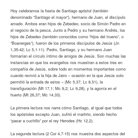
Hoy celebramos la fiesta de Santiago apóstol (también
denominado “Santiago el mayor”), hermano de Juan, el discípulo
amado. Ambos eran hijos de Zebedeo, socio de Simón Pedro en
el negocio de la pesca. Junto a Pedro y su hermano Andrés, los
hijos de Zebedeo (también conocidos como “hijos del trueno”, o
“Boanerges”), fueron de los primeros discípulos de Jesús (Jn
1,35-42; Lc 5,1-11). Pedro, Santiago, y su hermano Juan
formarían el círculo íntimo de amigos de Jesús. Son muchas las
instancias en que los evangelios nos muestran a estos tres en
compañía de Jesús, sobre todo en momentos importantes como
cuando revivió a la hija de Jairo – ocasión en la que Jesús solo
permitió la entrada de estos – (Mc 5,37; Lc 8,51), la
transfiguración (Mt 17,1; Mc 9,2; Lc 9,28), y la agonía en el
huerto (Mt 26,37; Mc 14,33).
La primera lectura nos narra cómo Santiago, al igual que todos
los apóstoles excepto Juan, sufrió el martirio, siendo hecho
“pasar a cuchillo” por el rey Herodes (Hc 12,2).
La segunda lectura (2 Cor 4,7-15) nos muestra dos aspectos del