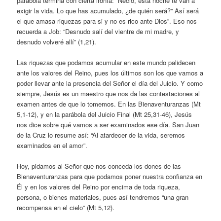
parábola termina con cierta ironía: “Necio, esta noche te van a
exigir la vida. Lo que has acumulado, ¿de quién será?” Así será
el que amasa riquezas para si y no es rico ante Dios”. Eso nos
recuerda a Job: “Desnudo salí del vientre de mi madre, y
desnudo volveré allí” (1,21).
Las riquezas que podamos acumular en este mundo palidecen
ante los valores del Reino, pues los últimos son los que vamos a
poder llevar ante la presencia del Señor el día del Juicio. Y como
siempre, Jesús es un maestro que nos da las contestaciones al
examen antes de que lo tomemos. En las Bienaventuranzas (Mt
5,1-12), y en la parábola del Juicio Final (Mt 25,31-46), Jesús
nos dice sobre qué vamos a ser examinados ese día. San Juan
de la Cruz lo resume así: “Al atardecer de la vida, seremos
examinados en el amor”.
Hoy, pidamos al Señor que nos conceda los dones de las
Bienaventuranzas para que podamos poner nuestra confianza en
Él y en los valores del Reino por encima de toda riqueza,
persona, o bienes materiales, pues así tendremos “una gran
recompensa en el cielo” (Mt 5,12).