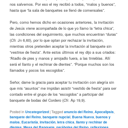
nos salvemos. Por eso el rey recibió a todos, “malos y buenos”,
hasta que “la sala de banquetes se llenó de comensales”.
Pero, como hemos dicho en ocasiones anteriores, la invitación
de Jesús viene acompañada de lo que yo llamo la “letra chica”,
las condiciones del seguimiento, que muchos encuentran “duras”
(
Cfr.
Jn 6,60), por lo que optan por rechazar la invitación,
mientras otros pretenden aceptar la invitación al banquete sin
“vestirse de fiesta”. Ante estos últimos el rey dijo a sus criados:
“Atadlo de pies y manos y arrojadlo fuera, a las tinieblas. Allí
será el llanto y el rechinar de dientes”. “Porque muchos son los
llamados y pocos los escogidos”.
Señor, dame la gracia para aceptar tu invitación con alegría sin
que mis “asuntos” me impidan asistir “vestido de fiesta” para ser
contado entre el grupo de los “escogidos” a participar del
banquete de bodas del Cordero (
Cfr
. Ap 19,9).
Posted in
Uncategorized
|
Tagged
anuncio del Reino
,
Apocalipsis
,
banquete del Reino
,
banquete nupcial
,
Buena Nueva
,
buenos y
malos
,
Eucaristía
,
invitación
,
letra chica
,
llanto y rechinar de
dientes
,
Mesa del Banquete
,
parábolas del Reino
,
reflexiones