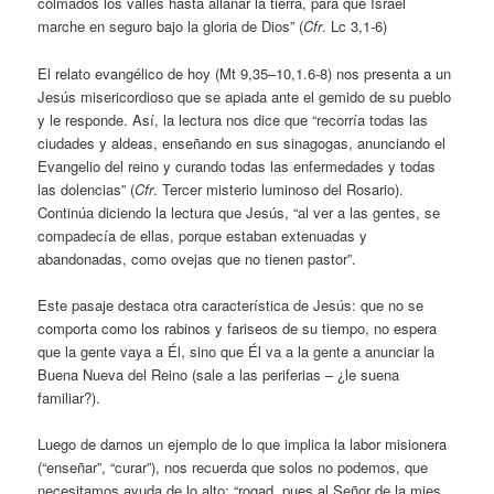
colmados los valles hasta allanar la tierra, para que Israel
marche en seguro bajo la gloria de Dios” (
Cfr
. Lc 3,1-6)
El relato evangélico de hoy (Mt 9,35–10,1.6-8) nos presenta a un
Jesús misericordioso que se apiada ante el gemido de su pueblo
y le responde. Así, la lectura nos dice que “recorría todas las
ciudades y aldeas, enseñando en sus sinagogas, anunciando el
Evangelio del reino y curando todas las enfermedades y todas
las dolencias” (
Cfr
. Tercer misterio luminoso del Rosario).
Continúa diciendo la lectura que Jesús, “al ver a las gentes, se
compadecía de ellas, porque estaban extenuadas y
abandonadas, como ovejas que no tienen pastor”.
Este pasaje destaca otra característica de Jesús: que no se
comporta como los rabinos y fariseos de su tiempo, no espera
que la gente vaya a Él, sino que Él va a la gente a anunciar la
Buena Nueva del Reino (sale a las periferias – ¿le suena
familiar?).
Luego de darnos un ejemplo de lo que implica la labor misionera
(“enseñar”, “curar”), nos recuerda que solos no podemos, que
necesitamos ayuda de lo alto: “rogad, pues al Señor de la mies