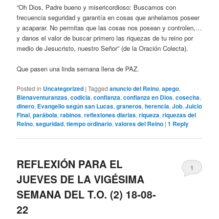
“Oh Dios, Padre bueno y misericordioso: Buscamos con
frecuencia seguridad y garantía en cosas que anhelamos poseer
y acaparar. No permitas que las cosas nos posean y controlen,…
y danos el valor de buscar primero las riquezas de tu reino por
medio de Jesucristo, nuestro Señor” (de la Oración Colecta).
Que pasen una linda semana llena de PAZ.
Posted in
Uncategorized
|
Tagged
anuncio del Reino
,
apego
,
Bienaventuranzas
,
codicia
,
confianza
,
confianza en Dios
,
cosecha
,
dinero
,
Evangelio según san Lucas
,
graneros
,
herencia
,
Job
,
Juicio
Final
,
parábola
,
rabinos
,
reflexiones diarias
,
riqueza
,
riquezas del
Reino
,
seguridad
,
tiempo ordinario
,
valores del Reino
|
1
Reply
REFLEXIÓN PARA EL
1
JUEVES DE LA VIGÉSIMA
SEMANA DEL T.O. (2) 18-08-
22