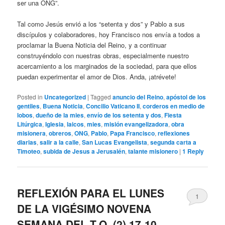
ser una ONG”.
Tal como Jesús envió a los “setenta y dos” y Pablo a sus
discípulos y colaboradores, hoy Francisco nos envía a todos a
proclamar la Buena Noticia del Reino, y a continuar
construyéndolo con nuestras obras, especialmente nuestro
acercamiento a los marginados de la sociedad, para que ellos
puedan experimentar el amor de Dios. Anda, ¡atrévete!
Posted in
Uncategorized
|
Tagged
anuncio del Reino
,
apóstol de los
gentiles
,
Buena Noticia
,
Concilio Vaticano II
,
corderos en medio de
lobos
,
dueño de la mies
,
envío de los setenta y dos
,
Fiesta
Litúrgica
,
Iglesia
,
laicos
,
mies
,
misión evangelizadora
,
obra
misionera
,
obreros
,
ONG
,
Pablo
,
Papa Francisco
,
reflexiones
diarias
,
salir a la calle
,
San Lucas Evangelista
,
segunda carta a
Timoteo
,
subida de Jesus a Jerusalén
,
talante misionero
|
1
Reply
REFLEXIÓN PARA EL LUNES
1
DE LA VIGÉSIMO NOVENA
SEMANA DEL T.O. (2) 17-10-