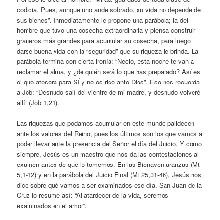
codicia. Pues, aunque uno ande sobrado, su vida no depende de
sus bienes”. Inmediatamente le propone una parábola; la del
hombre que tuvo una cosecha extraordinaria y piensa construir
graneros más grandes para acumular su cosecha, para luego
darse buena vida con la “seguridad” que su riqueza le brinda. La
parábola termina con cierta ironía: “Necio, esta noche te van a
reclamar el alma, y ¿de quién será lo que has preparado? Así es
el que atesora para SÍ y no es rico ante Dios”. Eso nos recuerda
a Job: “Desnudo salí del vientre de mi madre, y desnudo volveré
allí” (Job 1,21).
Las riquezas que podamos acumular en este mundo palidecen
ante los valores del Reino, pues los últimos son los que vamos a
poder llevar ante la presencia del Señor el día del Juicio. Y como
siempre, Jesús es un maestro que nos da las contestaciones al
examen antes de que lo tomemos. En las Bienaventuranzas (Mt
5,1-12) y en la parábola del Juicio Final (Mt 25,31-46), Jesús nos
dice sobre qué vamos a ser examinados ese día. San Juan de la
Cruz lo resume así: “Al atardecer de la vida, seremos
examinados en el amor”.