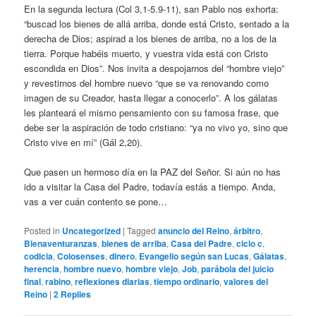
En la segunda lectura (Col 3,1-5.9-11), san Pablo nos exhorta:
“buscad los bienes de allá arriba, donde está Cristo, sentado a la
derecha de Dios; aspirad a los bienes de arriba, no a los de la
tierra. Porque habéis muerto, y vuestra vida está con Cristo
escondida en Dios”. Nos invita a despojarnos del “hombre viejo”
y revestirnos del hombre nuevo “que se va renovando como
imagen de su Creador, hasta llegar a conocerlo”. A los gálatas
les planteará el mismo pensamiento con su famosa frase, que
debe ser la aspiración de todo cristiano: “ya no vivo yo, sino que
Cristo vive en mí” (Gál 2,20).
Que pasen un hermoso día en la PAZ del Señor. Si aún no has
ido a visitar la Casa del Padre, todavía estás a tiempo. Anda,
vas a ver cuán contento se pone…
Posted in
Uncategorized
|
Tagged
anuncio del Reino
,
árbitro
,
Bienaventuranzas
,
bienes de arriba
,
Casa del Padre
,
ciclo c
,
codicia
,
Colosenses
,
dinero
,
Evangelio según san Lucas
,
Gálatas
,
herencia
,
hombre nuevo
,
hombre viejo
,
Job
,
parábola del juicio
final
,
rabino
,
reflexiones diarias
,
tiempo ordinario
,
valores del
Reino
|
2
Replies