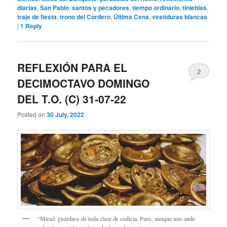
diarias
,
San Pablo
,
santos y pecadores
,
tiempo ordinario
,
tinieblas
,
traje de fiesta
,
trono del Cordero
,
Última Cena
,
vestiduras blancas
|
1
Reply
REFLEXIÓN PARA EL
2
DECIMOCTAVO DOMINGO
DEL T.O. (C) 31-07-22
Posted on
30 July, 2022
“Mirad: guardaos de toda clase de codicia. Pues, aunque uno ande