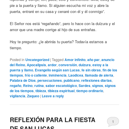
pie a la puerta y llamo. Si alguien escucha mi voz y abre la
puerta, entraré en su casa y cenaré con él y él conmigo”.
El Señor nos está “regañando”, pero lo hace con la dulzura y el
amor que una madre corrige al hijo de sus entrañas.
Hoy te pregunto: ¿le abrirás tu puerta? Todavía estamos a
tiempo.
Posted in
Uncategorized
|
Tagged
Amor infinito
,
año par
,
anuncio
del Reino
,
Apocalipsis
,
ardor
,
conversión
,
dulzura
,
estoy a la
puerta y llamo
,
Evangelio según san Lucas
,
fe sin obras
,
fin de los
tiempos
,
frío o caliente
,
inminencia
,
Laodicea
,
llamada de alerta
,
Palabra de Dios
,
persecuciones
,
publicano
,
reflexiones diarias
,
regaño
,
Reino
,
rutina
,
sabor escatológico
,
Sardes
,
signos
,
signos
de los tiempos
,
tibieza
,
tibieza espiritual
,
tiempo ordinario
,
vigilancia
,
Zaqueo
|
Leave a reply
REFLEXIÓN PARA LA FIESTA
1
DE SAN LUCAS,