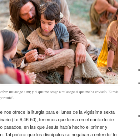
nombre me acoge a mí; y el que me acoge a mí acoge al que me ha enviado. El más
portante”.
e nos ofrece la liturgia para el lunes de la vigésima sexta
nario (Lc 9,46-50), tenemos que leerla en el contexto de
do pasados, en las que Jesús había hecho el primer y
. Tal parece que los discípulos se negaban a entender lo