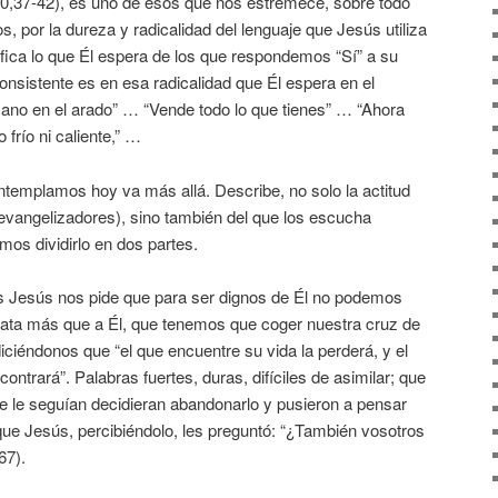
10,37-42), es uno de esos que nos estremece, sobre todo
s, por la dureza y radicalidad del lenguaje que Jesús utiliza
fica lo que Él espera de los que respondemos “Sí” a su
onsistente es en esa radicalidad que Él espera en el
mano en el arado” … “Vende todo lo que tienes” … “Ahora
 frío ni caliente,” …
ntemplamos hoy va más allá. Describe, no solo la actitud
evangelizadores), sino también del que los escucha
os dividirlo en dos partes.
os Jesús nos pide que para ser dignos de Él no podemos
diata más que a Él, que tenemos que coger nuestra cruz de
iciéndonos que “el que encuentre su vida la perderá, y el
contrará”. Palabras fuertes, duras, difíciles de asimilar; que
e le seguían decidieran abandonarlo y pusieron a pensar
 que Jesús, percibiéndolo, les preguntó: “¿También vosotros
67).