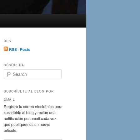
RSS
RSS - Posts
BÚSQUEDA
S
e
a
r
SUSCRÍBETE AL BLOG POR
c
EMAIL
h
Registra tu correo electrónico para
suscribirte al blog y recibe una
notificación por email cada vez
que publiquemos un nuevo
artículo.