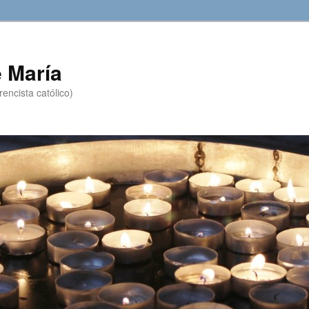
 María
encista católico)