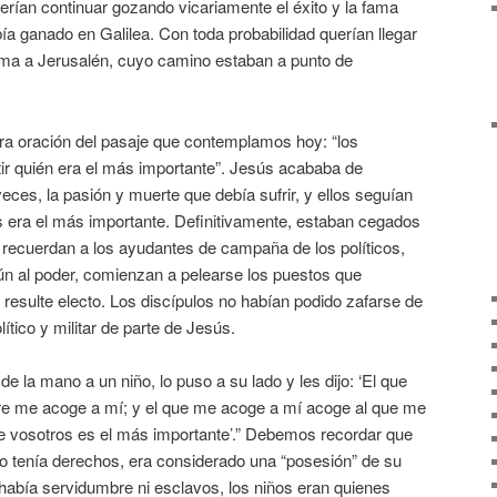
erían continuar gozando vicariamente el éxito y la fama
a ganado en Galilea. Con toda probabilidad querían llegar
ama a Jerusalén, cuyo camino estaban a punto de
ra oración del pasaje que contemplamos hoy: “los
tir quién era el más importante”. Jesús acababa de
eces, la pasión y muerte que debía sufrir, y ellos seguían
s era el más importante. Definitivamente, estaban cegados
 recuerdan a los ayudantes de campaña de los políticos,
ún al poder, comienzan a pelearse los puestos que
resulte electo. Los discípulos no habían podido zafarse de
tico y militar de parte de Jesús.
de la mano a un niño, lo puso a su lado y les dijo: ‘El que
re me acoge a mí; y el que me acoge a mí acoge al que me
 vosotros es el más importante’.” Debemos recordar que
o tenía derechos, era considerado una “posesión” de su
había servidumbre ni esclavos, los niños eran quienes