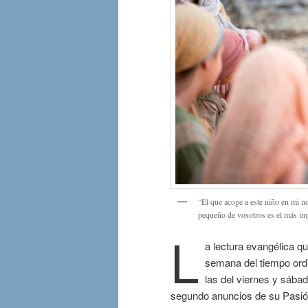
“El que acoge a este niño en mi 
pequeño de vosotros es el más im
L
a lectura evangélica qu
semana del tiempo ordi
las del viernes y sába
segundo anuncios de su Pasión