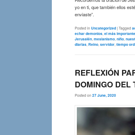
yo en ti, que también ellos es
enviaste”.
Posted in
Uncategorized
|
Tagged
a
echar demonios
,
el más important
Jerusalén
,
mesianismo
,
niño
,
nues
diarias
,
Reino
,
servidor
,
tiempo ord
REFLEXIÓN PA
DOMINGO DEL T.
Posted on
27 June, 2020