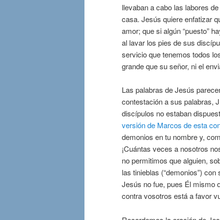
llevaban a cabo las labores de 
casa. Jesús quiere enfatizar 
amor; que si algún “puesto” ha
al lavar los pies de sus discíp
servicio que tenemos todos los
grande que su señor, ni el env
Las palabras de Jesús parece
contestación a sus palabras, J
discípulos no estaban dispues
versión de Marcos de esta co
demonios en tu nombre y, como
¡Cuántas veces a nosotros no
no permitimos que alguien, sob
las tinieblas (“demonios”) co
Jesús no fue, pues Él mismo di
contra vosotros está a favor vu
Recordemos la oración de Jes