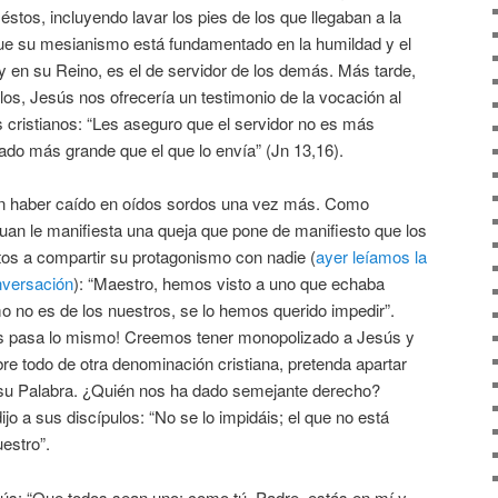
éstos, incluyendo lavar los pies de los que llegaban a la
que su mesianismo está fundamentado en la humildad y el
y en su Reino, es el de servidor de los demás. Más tarde,
ulos, Jesús nos ofrecería un testimonio de la vocación al
 cristianos: “Les aseguro que el servidor no es más
iado más grande que el que lo envía” (Jn 13,16).
n haber caído en oídos sordos una vez más. Como
uan le manifiesta una queja que pone de manifiesto que los
tos a compartir su protagonismo con nadie (
ayer leíamos la
nversación
): “Maestro, hemos visto a uno que echaba
 no es de los nuestros, se lo hemos querido impedir”.
s pasa lo mismo! Creemos tener monopolizado a Jesús y
re todo de otra denominación cristiana, pretenda apartar
n su Palabra. ¿Quién nos ha dado semejante derecho?
jo a sus discípulos: “No se lo impidáis; el que no está
estro”.
ús: “Que todos sean uno: como tú, Padre, estás en mí y