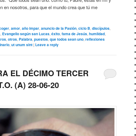
tén en nosotros, para que el mundo crea que tú me
coger
,
amor
,
año impar
,
anuncio de la Pasión
,
ciclo B
,
discípulos
,
e
,
Evangelio según san Lucas
,
éxito
,
fama de Jesús
,
humildad
,
tros
,
otros
,
Palabra
,
puestos
,
que todos sean uno
,
reflexiones
inario
,
ut unum sint
|
Leave a reply
RA EL DÉCIMO TERCER
O. (A) 28-06-20