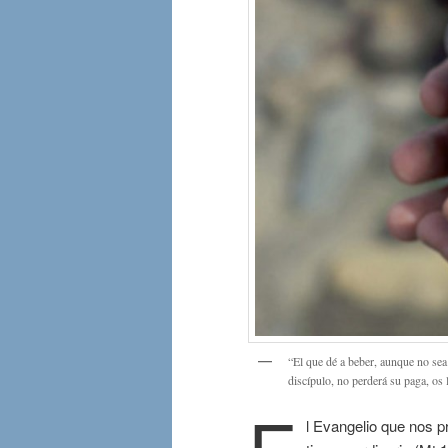
“El que dé a beber, aunque no sea
discípulo, no perderá su paga, os 
E
l Evangelio que nos p