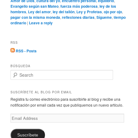
Amor de Dios
,
cultura del yo
,
encuentro personal
,
equilibrio
,
Evangelio según san Mateo
,
fuerza más poderosa
,
ley de los
hombres
,
Ley del amor
,
ley del talión
,
Ley y Profetas
,
ojo por ojo
,
pagar con la misma moneda
,
reflexiones diarias
,
Sígueme
,
tiempo
ordinario
|
Leave a reply
RSS
RSS - Posts
BÚSQUEDA
S
e
a
r
SUSCRÍBETE AL BLOG POR EMAIL
c
Registra tu correo electrónico para suscribirte al blog y recibe una
h
notificación por email cada vez que publiquemos un nuevo artículo.
Email
Address
Suscríbete