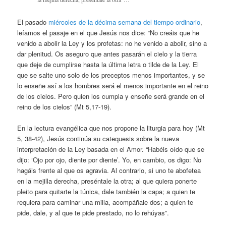
El pasado
miércoles de la décima semana del tiempo ordinario
,
leíamos el pasaje en el que Jesús nos dice: “No creáis que he
venido a abolir la Ley y los profetas: no he venido a abolir, sino a
dar plenitud. Os aseguro que antes pasarán el cielo y la tierra
que deje de cumplirse hasta la última letra o tilde de la Ley. El
que se salte uno solo de los preceptos menos importantes, y se
lo enseñe así a los hombres será el menos importante en el reino
de los cielos. Pero quien los cumpla y enseñe será grande en el
reino de los cielos” (Mt 5,17-19).
En la lectura evangélica que nos propone la liturgia para hoy (Mt
5, 38-42), Jesús continúa su catequesis sobre la nueva
interpretación de la Ley basada en el Amor. “Habéis oído que se
dijo: ‘Ojo por ojo, diente por diente’. Yo, en cambio, os digo: No
hagáis frente al que os agravia. Al contrario, si uno te abofetea
en la mejilla derecha, preséntale la otra; al que quiera ponerte
pleito para quitarte la túnica, dale también la capa; a quien te
requiera para caminar una milla, acompáñale dos; a quien te
pide, dale, y al que te pide prestado, no lo rehúyas”.