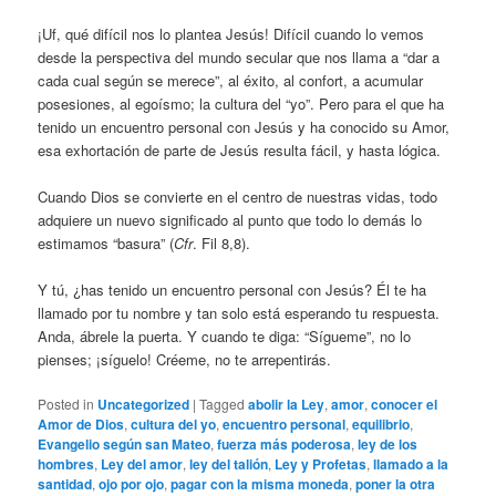
¡Uf, qué difícil nos lo plantea Jesús! Difícil cuando lo vemos
desde la perspectiva del mundo secular que nos llama a “dar a
cada cual según se merece”, al éxito, al confort, a acumular
posesiones, al egoísmo; la cultura del “yo”. Pero para el que ha
tenido un encuentro personal con Jesús y ha conocido su Amor,
esa exhortación de parte de Jesús resulta fácil, y hasta lógica.
Cuando Dios se convierte en el centro de nuestras vidas, todo
adquiere un nuevo significado al punto que todo lo demás lo
estimamos “basura” (
Cfr
. Fil 8,8).
Y tú, ¿has tenido un encuentro personal con Jesús? Él te ha
llamado por tu nombre y tan solo está esperando tu respuesta.
Anda, ábrele la puerta. Y cuando te diga: “Sígueme”, no lo
pienses; ¡síguelo! Créeme, no te arrepentirás.
Posted in
Uncategorized
|
Tagged
abolir la Ley
,
amor
,
conocer el
Amor de Dios
,
cultura del yo
,
encuentro personal
,
equilibrio
,
Evangelio según san Mateo
,
fuerza más poderosa
,
ley de los
hombres
,
Ley del amor
,
ley del talión
,
Ley y Profetas
,
llamado a la
santidad
,
ojo por ojo
,
pagar con la misma moneda
,
poner la otra