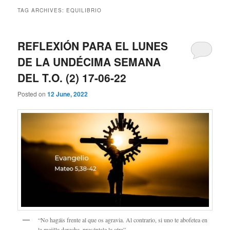
TAG ARCHIVES:
EQUILIBRIO
REFLEXIÓN PARA EL LUNES
DE LA UNDÉCIMA SEMANA
DEL T.O. (2) 17-06-22
Posted on
12 June, 2022
“No hagáis frente al que os agravia. Al contrario, si uno te abofetea en
la mejilla derecha, preséntale la otra”…