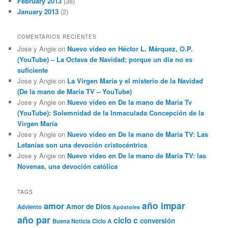
February 2013
(38)
January 2013
(2)
COMENTARIOS RECIENTES
Jose y Angie
on
Nuevo vídeo en Héctor L. Márquez, O.P.
(YouTube) – La Octava de Navidad; porque un día no es
suficiente
Jose y Angie
on
La Virgen María y el misterio de la Navidad
(De la mano de María TV – YouTube)
Jose y Angie
on
Nuevo vídeo en De la mano de María Tv
(YouTube): Solemnidad de la Inmaculada Concepción de la
Virgen María
Jose y Angie
on
Nuevo vídeo en De la mano de María TV: Las
Letanías son una devoción cristocéntrica
Jose y Angie
on
Nuevo vídeo en De la mano de María TV: las
Novenas, una devoción católica
TAGS
año impar
amor
Amor de Dios
Adviento
Apóstoles
año par
ciclo c
conversión
Buena Noticia
Ciclo A