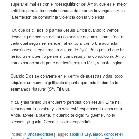
superar el mal es con el “desequilibrio” del Amor, que es el mejor
antídoto para la tendencia humana de caer en la venganza y en
la tentación de combatir la violencia con la violencia.
¡Uf, qué difícil nos lo plantea Jesús! Difícil cuando lo vemos
desde la perspectiva del mundo secular que nos llama a “dar a
cada cual según se merece”, al éxito, al confort, a acumular
posesiones, al egoísmo; la cultura del “yo”. Pero para el que ha
tenido un encuentro personal con Jesús y ha conocido su Amor,
esa exhortación de parte de Jesús resulta fácil, y hasta lógica.
Cuando Dios se convierte en el centro de nuestras vidas, todo
adquiere un nuevo significado al punto que todo lo demás lo
estimamos “basura” (
Cfr
. Fil 8,8).
Y tú, ¿has tenido un encuentro personal con Jesús? Él te ha
llamado por tu nombre y tan solo está esperando tu respuesta.
Anda, ábrele la puerta. Y cuando te diga: “Sígueme”, no lo
pienses; ¡síguelo! Créeme, no te arrepentirás.
Posted in
Uncategorized
|
Tagged
abolir la Ley
,
amor
,
conocer el