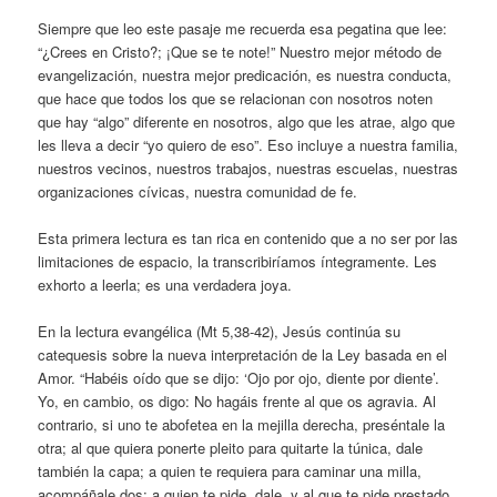
Siempre que leo este pasaje me recuerda esa pegatina que lee:
“¿Crees en Cristo?; ¡Que se te note!” Nuestro mejor método de
evangelización, nuestra mejor predicación, es nuestra conducta,
que hace que todos los que se relacionan con nosotros noten
que hay “algo” diferente en nosotros, algo que les atrae, algo que
les lleva a decir “yo quiero de eso”. Eso incluye a nuestra familia,
nuestros vecinos, nuestros trabajos, nuestras escuelas, nuestras
organizaciones cívicas, nuestra comunidad de fe.
Esta primera lectura es tan rica en contenido que a no ser por las
limitaciones de espacio, la transcribiríamos íntegramente. Les
exhorto a leerla; es una verdadera joya.
En la lectura evangélica (Mt 5,38-42), Jesús continúa su
catequesis sobre la nueva interpretación de la Ley basada en el
Amor. “Habéis oído que se dijo: ‘Ojo por ojo, diente por diente’.
Yo, en cambio, os digo: No hagáis frente al que os agravia. Al
contrario, si uno te abofetea en la mejilla derecha, preséntale la
otra; al que quiera ponerte pleito para quitarte la túnica, dale
también la capa; a quien te requiera para caminar una milla,
acompáñale dos; a quien te pide, dale, y al que te pide prestado,