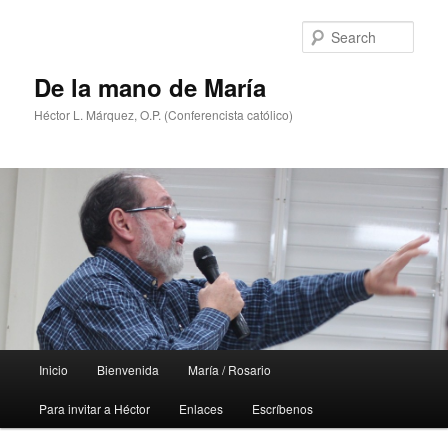
Skip
Skip
to
to
Sear
primary
secondary
content
content
De la mano de María
Héctor L. Márquez, O.P. (Conferencista católico)
Main
Inicio
Bienvenida
María / Rosario
menu
Para invitar a Héctor
Enlaces
Escríbenos