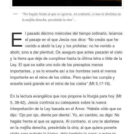
“No hagáis frente al que os agravia. Al contrario, si uno te abofetea en
la mejilla derecha, preséntale la otra”…
E
l pasado décimo miércoles del tiempo ordinario, leíamos
el pasaje en el que Jesús nos dice: “No creáis que he
venido a abolir la Ley y los profetas: no he venido a
abolir, sino a dar plenitud. Os aseguro que antes pasarán el cielo
y la tierra que deje de cumplirse hasta la última letra o tilde de la
Ley. El que se salte uno solo de los preceptos menos
importantes, y se lo enseñe así a los hombres será el menos
importante en el reino de los cielos. Pero quien los cumpla y
enseñe será grande en el reino de los cielos” (Mt 5,17-19).
En la lectura evangélica que nos propone la liturgia para hoy (Mt
5, 38-42), Jesús continúa su catequesis sobre la nueva
interpretación de la Ley basada en el Amor. “Habéis oído que se
dijo: ‘Ojo por ojo, diente por diente’. Yo, en cambio, os digo: No
hagáis frente al que os agravia. Al contrario, si uno te abofetea
en la mejilla derecha, preséntale la otra; al que quiera ponerte
pleito para quitarte la túnica, dale también la capa; a quien te