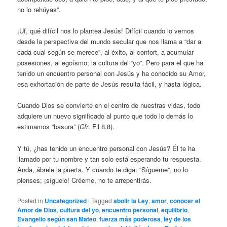
no lo rehúyas”.
¡Uf, qué difícil nos lo plantea Jesús! Difícil cuando lo vemos
desde la perspectiva del mundo secular que nos llama a “dar a
cada cual según se merece”, al éxito, al confort, a acumular
posesiones, al egoísmo; la cultura del “yo”. Pero para el que ha
tenido un encuentro personal con Jesús y ha conocido su Amor,
esa exhortación de parte de Jesús resulta fácil, y hasta lógica.
Cuando Dios se convierte en el centro de nuestras vidas, todo
adquiere un nuevo significado al punto que todo lo demás lo
estimamos “basura” (
Cfr
. Fil 8,8).
Y tú, ¿has tenido un encuentro personal con Jesús? Él te ha
llamado por tu nombre y tan solo está esperando tu respuesta.
Anda, ábrele la puerta. Y cuando te diga: “Sígueme”, no lo
pienses; ¡síguelo! Créeme, no te arrepentirás.
Posted in
Uncategorized
|
Tagged
abolir la Ley
,
amor
,
conocer el
Amor de Dios
,
cultura del yo
,
encuentro personal
,
equilibrio
,
Evangelio según san Mateo
,
fuerza más poderosa
,
ley de los