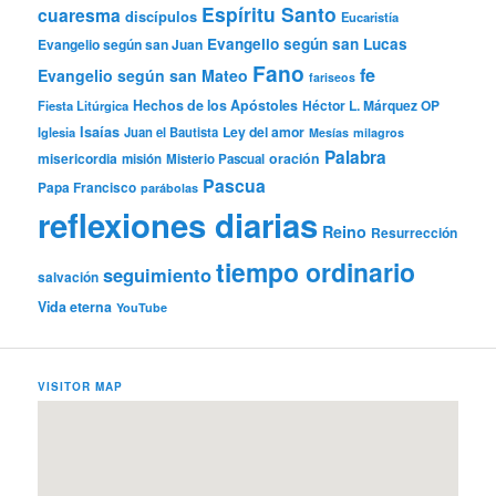
Espíritu Santo
cuaresma
discípulos
Eucaristía
Evangelio según san Lucas
Evangelio según san Juan
Fano
fe
Evangelio según san Mateo
fariseos
Hechos de los Apóstoles
Héctor L. Márquez OP
Fiesta Litúrgica
Isaías
Ley del amor
Iglesia
Juan el Bautista
Mesías
milagros
Palabra
misericordia
oración
misión
Misterio Pascual
Pascua
Papa Francisco
parábolas
reflexiones diarias
Reino
Resurrección
tiempo ordinario
seguimiento
salvación
Vida eterna
YouTube
VISITOR MAP