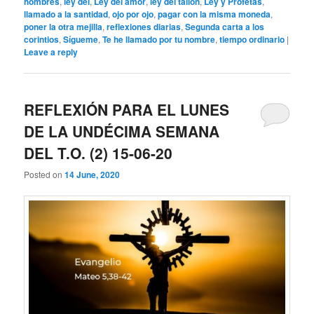
hombres
,
ley del
,
Ley del amor
,
ley del talión
,
Ley y Profetas
,
llamado a la santidad
,
ojo por ojo
,
pagar con la misma moneda
,
poner la otra mejilla
,
reflexiones diarias
,
Segunda carta a los
corintios
,
Sígueme
,
Te he llamado por tu nombre
,
tiempo ordinario
|
Leave a reply
REFLEXIÓN PARA EL LUNES
DE LA UNDÉCIMA SEMANA
DEL T.O. (2) 15-06-20
Posted on
14 June, 2020