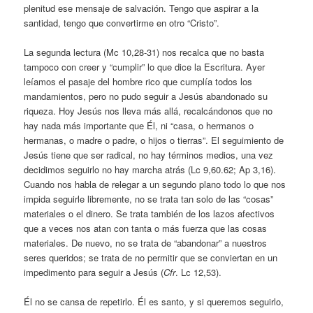
plenitud ese mensaje de salvación. Tengo que aspirar a la
santidad, tengo que convertirme en otro “Cristo”.
La segunda lectura (Mc 10,28-31) nos recalca que no basta
tampoco con creer y “cumplir” lo que dice la Escritura. Ayer
leíamos el pasaje del hombre rico que cumplía todos los
mandamientos, pero no pudo seguir a Jesús abandonado su
riqueza. Hoy Jesús nos lleva más allá, recalcándonos que no
hay nada más importante que Él, ni “casa, o hermanos o
hermanas, o madre o padre, o hijos o tierras”. El seguimiento de
Jesús tiene que ser radical, no hay términos medios, una vez
decidimos seguirlo no hay marcha atrás (Lc 9,60.62; Ap 3,16).
Cuando nos habla de relegar a un segundo plano todo lo que nos
impida seguirle libremente, no se trata tan solo de las “cosas”
materiales o el dinero. Se trata también de los lazos afectivos
que a veces nos atan con tanta o más fuerza que las cosas
materiales. De nuevo, no se trata de “abandonar” a nuestros
seres queridos; se trata de no permitir que se conviertan en un
impedimento para seguir a Jesús (
Cfr
. Lc 12,53).
Él no se cansa de repetirlo. Él es santo, y si queremos seguirlo,