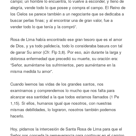
campo; un hombre lo encuentra, lo vuelve a esconder, y lleno de
alegría, vende todo lo que posee y compra el campo. El Reino de
los Cielos se parece también a un negociante que se dedicaba a
buscar perlas finas; y al encontrar una de gran valor, fue a
vender todo lo que tenía y la compró”.
Rosa de Lima había encontrado ese gran tesoro que es el amor
de Dios, y ya todo palidecía, todo lo consideraba basura con tal
de ganar Su amor (
Cfr
. Flp 3,8). Por eso, aún durante la larga y
dolorosa enfermedad que precedió su muerte, su oración era:
“Señor, auméntame los sufrimientos, pero auméntame en la
misma medida tu amor”.
Cuando leemos las vidas de los grandes santos, nos
examinamos y comprendemos lo mucho que nos falta para
alcanzar esa santidad a la que todos estamos llamados (1 Pe
1,15). Si ellos, humanos igual que nosotros, con nuestras
mismas debilidades, lo lograron, nosotros también podemos
hacerlo.
Hoy, pidamos la intercesión de Santa Rosa de Lima para que el
Señor nos conceda la perseverancia para continuar en el camino