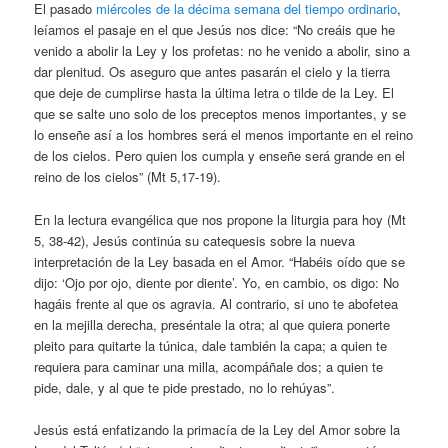
El pasado
miércoles de la décima semana del tiempo ordinario
,
leíamos el pasaje en el que Jesús nos dice: “No creáis que he
venido a abolir la Ley y los profetas: no he venido a abolir, sino a
dar plenitud. Os aseguro que antes pasarán el cielo y la tierra
que deje de cumplirse hasta la última letra o tilde de la Ley. El
que se salte uno solo de los preceptos menos importantes, y se
lo enseñe así a los hombres será el menos importante en el reino
de los cielos. Pero quien los cumpla y enseñe será grande en el
reino de los cielos” (Mt 5,17-19).
En la lectura evangélica que nos propone la liturgia para hoy (Mt
5, 38-42), Jesús continúa su catequesis sobre la nueva
interpretación de la Ley basada en el Amor. “Habéis oído que se
dijo: ‘Ojo por ojo, diente por diente’. Yo, en cambio, os digo: No
hagáis frente al que os agravia. Al contrario, si uno te abofetea
en la mejilla derecha, preséntale la otra; al que quiera ponerte
pleito para quitarte la túnica, dale también la capa; a quien te
requiera para caminar una milla, acompáñale dos; a quien te
pide, dale, y al que te pide prestado, no lo rehúyas”.
Jesús está enfatizando la primacía de la Ley del Amor sobre la