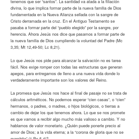
tenemos que ser “santos”. La santidad va atada a la filiación
divina, lo que implica formar parte de la nueva familia de Dios
fundamentada en la Nueva Alianza sellada con la sangre de
Cristo derramada en la cruz. En el Antiguo Testamento se
pasaba a formar parte del “pueblo elegido” por la sangre, por
herencia. Ahora Jesús nos dice que pasamos a formar parte de
la nueva familia de Dios cumpliendo la voluntad del Padre (Mc
3,35; Mt 12,49-50; Lc 8,21).
Lo que Jesús nos pide para alcanzar la salvación no es tarea
fácil. Nos exige romper con todas las estructuras que generan
apegos, para entregarnos de lleno a una nueva vida donde lo
verdaderamente importante son los valores del Reino.
La promesa que Jesús nos hace al final de pasaje no se trata de
cálculos aritméticos. No podemos esperar “cien casas”, o “cien”
hermanos, o padres, o madres, o hijos biológicos, o tierras a
cambio de dejar los que tenemos ahora. Lo que se nos promete
es que vamos a recibir algo mucho más valioso a cambio. Y no
hablamos de valor monetario. ¿Quién puede ponerle precio al
amor de Dios; a la vida eterna; a la “corona de gloria que no se
marchita” (1 Pe 5,4)?