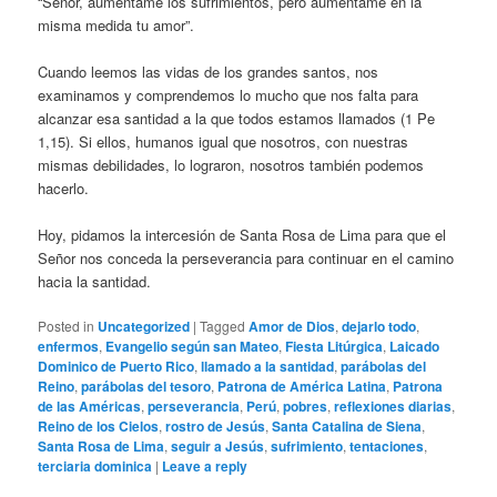
“Señor, auméntame los sufrimientos, pero auméntame en la
misma medida tu amor”.
Cuando leemos las vidas de los grandes santos, nos
examinamos y comprendemos lo mucho que nos falta para
alcanzar esa santidad a la que todos estamos llamados (1 Pe
1,15). Si ellos, humanos igual que nosotros, con nuestras
mismas debilidades, lo lograron, nosotros también podemos
hacerlo.
Hoy, pidamos la intercesión de Santa Rosa de Lima para que el
Señor nos conceda la perseverancia para continuar en el camino
hacia la santidad.
Posted in
Uncategorized
|
Tagged
Amor de Dios
,
dejarlo todo
,
enfermos
,
Evangelio según san Mateo
,
Fiesta Litúrgica
,
Laicado
Dominico de Puerto Rico
,
llamado a la santidad
,
parábolas del
Reino
,
parábolas del tesoro
,
Patrona de América Latina
,
Patrona
de las Américas
,
perseverancia
,
Perú
,
pobres
,
reflexiones diarias
,
Reino de los Cielos
,
rostro de Jesús
,
Santa Catalina de Siena
,
Santa Rosa de Lima
,
seguir a Jesús
,
sufrimiento
,
tentaciones
,
terciaria dominica
|
Leave a reply