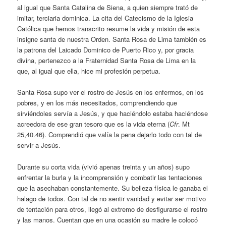
al igual que Santa Catalina de Siena, a quien siempre trató de
imitar, terciaria dominica. La cita del Catecismo de la Iglesia
Católica que hemos transcrito resume la vida y misión de esta
insigne santa de nuestra Orden. Santa Rosa de Lima también es
la patrona del Laicado Dominico de Puerto Rico y, por gracia
divina, pertenezco a la Fraternidad Santa Rosa de Lima en la
que, al igual que ella, hice mi profesión perpetua.
Santa Rosa supo ver el rostro de Jesús en los enfermos, en los
pobres, y en los más necesitados, comprendiendo que
sirviéndoles servía a Jesús, y que haciéndolo estaba haciéndose
acreedora de ese gran tesoro que es la vida eterna (
Cfr
. Mt
25,40.46). Comprendió que valía la pena dejarlo todo con tal de
servir a Jesús.
Durante su corta vida (vivió apenas treinta y un años) supo
enfrentar la burla y la incomprensión y combatir las tentaciones
que la asechaban constantemente. Su belleza física le ganaba el
halago de todos. Con tal de no sentir vanidad y evitar ser motivo
de tentación para otros, llegó al extremo de desfigurarse el rostro
y las manos. Cuentan que en una ocasión su madre le colocó