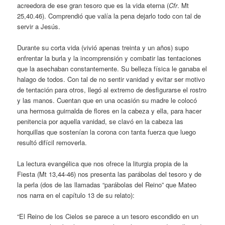
acreedora de ese gran tesoro que es la vida eterna (
Cfr
. Mt
25,40.46). Comprendió que valía la pena dejarlo todo con tal de
servir a Jesús.
Durante su corta vida (vivió apenas treinta y un años) supo
enfrentar la burla y la incomprensión y combatir las tentaciones
que la asechaban constantemente. Su belleza física le ganaba el
halago de todos. Con tal de no sentir vanidad y evitar ser motivo
de tentación para otros, llegó al extremo de desfigurarse el rostro
y las manos. Cuentan que en una ocasión su madre le colocó
una hermosa guirnalda de flores en la cabeza y ella, para hacer
penitencia por aquella vanidad, se clavó en la cabeza las
horquillas que sostenían la corona con tanta fuerza que luego
resultó difícil removerla.
La lectura evangélica que nos ofrece la liturgia propia de la
Fiesta (Mt 13,44-46) nos presenta las parábolas del tesoro y de
la perla (dos de las llamadas “parábolas del Reino” que Mateo
nos narra en el capítulo 13 de su relato):
“El Reino de los Cielos se parece a un tesoro escondido en un