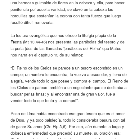
una hermosa guirnalda de flores en la cabeza y ella, para hacer
penitencia por aquella vanidad, se clavó en la cabeza las
horquillas que sostenían la corona con tanta fuerza que luego
resultó difícil removerla.
La lectura evangélica que nos ofrece la liturgia propia de la
Fiesta (Mt 13,44-46) nos presenta las parábolas del tesoro y de
la perla (dos de las llamadas “parábolas del Reino” que Mateo
nos narra en el capítulo 13 de su relato):
“El Reino de los Cielos se parece a un tesoro escondido en un
campo; un hombre lo encuentra, lo vuelve a esconder, y lleno de
alegría, vende todo lo que posee y compra el campo. El Reino de
los Cielos se parece también a un negociante que se dedicaba a
buscar perlas finas; y al encontrar una de gran valor, fue a
vender todo lo que tenía y la compró”.
Rosa de Lima había encontrado ese gran tesoro que es el amor
de Dios, y ya todo palidecía, todo lo consideraba basura con tal
de ganar Su amor (
Cfr
. Flp 3,8). Por eso, aún durante la larga y
dolorosa enfermedad que precedió su muerte, su oración era: