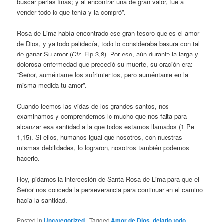
buscar perlas finas; y al encontrar una de gran valor, fue a
vender todo lo que tenía y la compró”.
Rosa de Lima había encontrado ese gran tesoro que es el amor
de Dios, y ya todo palidecía, todo lo consideraba basura con tal
de ganar Su amor (
Cfr
. Flp 3,8). Por eso, aún durante la larga y
dolorosa enfermedad que precedió su muerte, su oración era:
“Señor, auméntame los sufrimientos, pero auméntame en la
misma medida tu amor”.
Cuando leemos las vidas de los grandes santos, nos
examinamos y comprendemos lo mucho que nos falta para
alcanzar esa santidad a la que todos estamos llamados (1 Pe
1,15). Si ellos, humanos igual que nosotros, con nuestras
mismas debilidades, lo lograron, nosotros también podemos
hacerlo.
Hoy, pidamos la intercesión de Santa Rosa de Lima para que el
Señor nos conceda la perseverancia para continuar en el camino
hacia la santidad.
Posted in
Uncategorized
|
Tagged
Amor de Dios
,
dejarlo todo
,