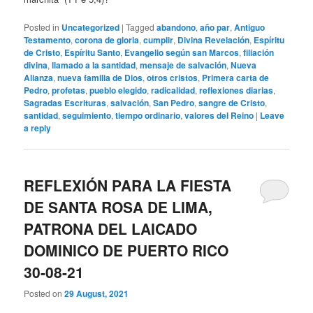
Posted in
Uncategorized
|
Tagged
abandono
,
año par
,
Antiguo
Testamento
,
corona de gloria
,
cumplir
,
Divina Revelación
,
Espíritu
de Cristo
,
Espíritu Santo
,
Evangelio según san Marcos
,
filiación
divina
,
llamado a la santidad
,
mensaje de salvación
,
Nueva
Alianza
,
nueva familia de Dios
,
otros cristos
,
Primera carta de
Pedro
,
profetas
,
pueblo elegido
,
radicalidad
,
reflexiones diarias
,
Sagradas Escrituras
,
salvación
,
San Pedro
,
sangre de Cristo
,
santidad
,
seguimiento
,
tiempo ordinario
,
valores del Reino
|
Leave
a reply
REFLEXIÓN PARA LA FIESTA
DE SANTA ROSA DE LIMA,
PATRONA DEL LAICADO
DOMINICO DE PUERTO RICO
30-08-21
Posted on
29 August, 2021