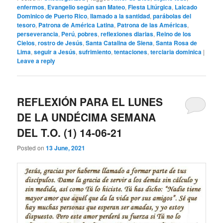
enfermos
,
Evangelio según san Mateo
,
Fiesta Litúrgica
,
Laicado
Dominico de Puerto Rico
,
llamado a la santidad
,
parábolas del
tesoro
,
Patrona de América Latina
,
Patrona de las Américas
,
perseverancia
,
Perú
,
pobres
,
reflexiones diarias
,
Reino de los
Cielos
,
rostro de Jesús
,
Santa Catalina de Siena
,
Santa Rosa de
Lima
,
seguir a Jesús
,
sufrimiento
,
tentaciones
,
terciaria dominica
|
Leave a reply
REFLEXIÓN PARA EL LUNES
DE LA UNDÉCIMA SEMANA
DEL T.O. (1) 14-06-21
Posted on
13 June, 2021