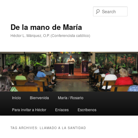
Skip
Skip
to
to
Sear
primary
secondary
content
content
De la mano de María
Héctor L. Márquez, O.P. (Conferencista católico)
Main
Inicio
Bienvenida
María / Rosario
menu
Para invitar a Héctor
Enlaces
Escríbenos
TAG ARCHIVES:
LLAMADO A LA SANTIDAD