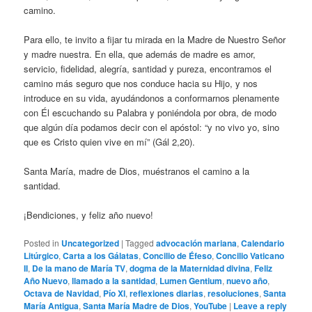
camino.
Para ello, te invito a fijar tu mirada en la Madre de Nuestro Señor
y madre nuestra. En ella, que además de madre es amor,
servicio, fidelidad, alegría, santidad y pureza, encontramos el
camino más seguro que nos conduce hacia su Hijo, y nos
introduce en su vida, ayudándonos a conformarnos plenamente
con Él escuchando su Palabra y poniéndola por obra, de modo
que algún día podamos decir con el apóstol: “y no vivo yo, sino
que es Cristo quien vive en mí” (Gál 2,20).
Santa María, madre de Dios, muéstranos el camino a la
santidad.
¡Bendiciones, y feliz año nuevo!
Posted in
Uncategorized
|
Tagged
advocación mariana
,
Calendario
Litúrgico
,
Carta a los Gálatas
,
Concilio de Éfeso
,
Concilio Vaticano
II
,
De la mano de María TV
,
dogma de la Maternidad divina
,
Feliz
Año Nuevo
,
llamado a la santidad
,
Lumen Gentium
,
nuevo año
,
Octava de Navidad
,
Pío XI
,
reflexiones diarias
,
resoluciones
,
Santa
María Antigua
,
Santa María Madre de Dios
,
YouTube
|
Leave a reply