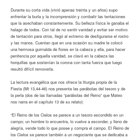
Durante su corta vida (vivió apenas treinta y un años) supo
enfrentar la burla y la incomprensión y combatir las tentaciones
que la asechaban constantemente. Su belleza física le ganaba el
halago de todos. Con tal de no sentir vanidad y evitar ser motivo
de tentación para otros, llegó al extremo de desfigurarse el rostro
y las manos. Cuentan que en una ocasión su madre le colocó
una hermosa guirnalda de flores en la cabeza y ella, para hacer
penitencia por aquella vanidad, se clavó en la cabeza las
horquillas que sostenían la corona con tanta fuerza que luego
resultó difícil removerla.
La lectura evangélica que nos ofrece la liturgia propia de la
Fiesta (Mt 13,44-46) nos presenta las parábolas del tesoro y de
la perla (dos de las llamadas “parábolas del Reino” que Mateo
nos narra en el capítulo 13 de su relato):
“El Reino de los Cielos se parece a un tesoro escondido en un
campo; un hombre lo encuentra, lo vuelve a esconder, y lleno de
alegría, vende todo lo que posee y compra el campo. El Reino de
los Cielos se parece también a un negociante que se dedicaba a