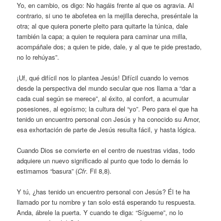
Yo, en cambio, os digo: No hagáis frente al que os agravia. Al
contrario, si uno te abofetea en la mejilla derecha, preséntale la
otra; al que quiera ponerte pleito para quitarte la túnica, dale
también la capa; a quien te requiera para caminar una milla,
acompáñale dos; a quien te pide, dale, y al que te pide prestado,
no lo rehúyas”.
¡Uf, qué difícil nos lo plantea Jesús! Difícil cuando lo vemos
desde la perspectiva del mundo secular que nos llama a “dar a
cada cual según se merece”, al éxito, al confort, a acumular
posesiones, al egoísmo; la cultura del “yo”. Pero para el que ha
tenido un encuentro personal con Jesús y ha conocido su Amor,
esa exhortación de parte de Jesús resulta fácil, y hasta lógica.
Cuando Dios se convierte en el centro de nuestras vidas, todo
adquiere un nuevo significado al punto que todo lo demás lo
estimamos “basura” (
Cfr
. Fil 8,8).
Y tú, ¿has tenido un encuentro personal con Jesús? Él te ha
llamado por tu nombre y tan solo está esperando tu respuesta.
Anda, ábrele la puerta. Y cuando te diga: “Sígueme”, no lo