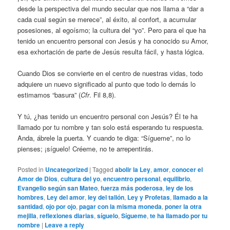
desde la perspectiva del mundo secular que nos llama a “dar a
cada cual según se merece”, al éxito, al confort, a acumular
posesiones, al egoísmo; la cultura del “yo”. Pero para el que ha
tenido un encuentro personal con Jesús y ha conocido su Amor,
esa exhortación de parte de Jesús resulta fácil, y hasta lógica.
Cuando Dios se convierte en el centro de nuestras vidas, todo
adquiere un nuevo significado al punto que todo lo demás lo
estimamos “basura” (
Cfr
. Fil 8,8).
Y tú, ¿has tenido un encuentro personal con Jesús? Él te ha
llamado por tu nombre y tan solo está esperando tu respuesta.
Anda, ábrele la puerta. Y cuando te diga: “Sígueme”, no lo
pienses; ¡síguelo! Créeme, no te arrepentirás.
Posted in
Uncategorized
|
Tagged
abolir la Ley
,
amor
,
conocer el
Amor de Dios
,
cultura del yo
,
encuentro personal
,
equilibrio
,
Evangelio según san Mateo
,
fuerza más poderosa
,
ley de los
hombres
,
Ley del amor
,
ley del talión
,
Ley y Profetas
,
llamado a la
santidad
,
ojo por ojo
,
pagar con la misma moneda
,
poner la otra
mejilla
,
reflexiones diarias
,
síguelo
,
Sígueme
,
te ha llamado por tu
nombre
|
Leave a reply