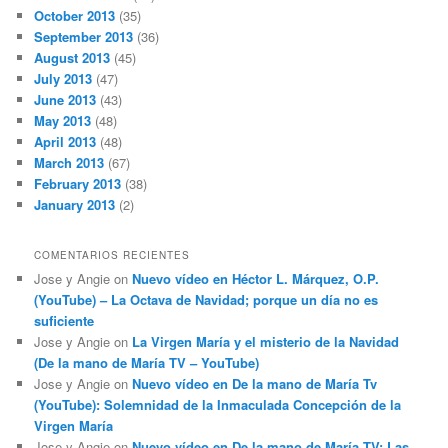
October 2013
(35)
September 2013
(36)
August 2013
(45)
July 2013
(47)
June 2013
(43)
May 2013
(48)
April 2013
(48)
March 2013
(67)
February 2013
(38)
January 2013
(2)
COMENTARIOS RECIENTES
Jose y Angie
on
Nuevo vídeo en Héctor L. Márquez, O.P.
(YouTube) – La Octava de Navidad; porque un día no es
suficiente
Jose y Angie
on
La Virgen María y el misterio de la Navidad
(De la mano de María TV – YouTube)
Jose y Angie
on
Nuevo vídeo en De la mano de María Tv
(YouTube): Solemnidad de la Inmaculada Concepción de la
Virgen María
Jose y Angie
on
Nuevo vídeo en De la mano de María TV: Las