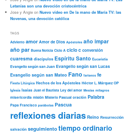
Letanías son una devoción cristocéntrica
Jose y Angie
on
Nuevo vídeo en De la mano de María TV: las
Novenas, una devoción católica
TAGS
año impar
amor
Amor de Dios
Adviento
Apóstoles
año par
ciclo c
conversión
Buena Noticia
Ciclo A
Espíritu Santo
cuaresma
discípulos
Eucaristía
Evangelio según san Lucas
Evangelio según san Juan
Fano
fe
Evangelio según san Mateo
fariseos
Hechos de los Apóstoles
Héctor L. Márquez OP
Fiesta Litúrgica
Isaías
Ley del amor
Iglesia
Juan el Bautista
Mesías
milagros
Palabra
misericordia
oración
misión
Misterio Pascual
Pascua
Papa Francisco
parábolas
reflexiones diarias
Reino
Resurrección
tiempo ordinario
seguimiento
salvación