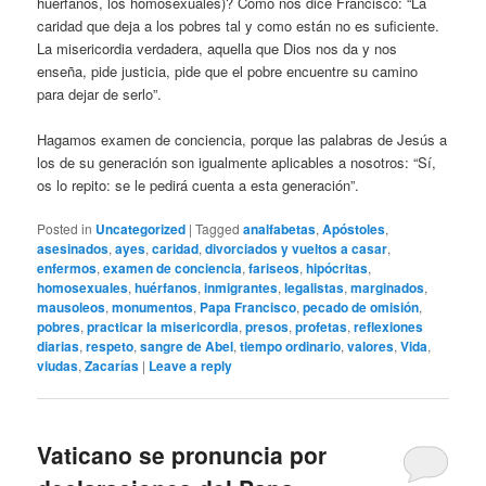
huérfanos, los homosexuales)? Como nos dice Francisco: “La
caridad que deja a los pobres tal y como están no es suficiente.
La misericordia verdadera, aquella que Dios nos da y nos
enseña, pide justicia, pide que el pobre encuentre su camino
para dejar de serlo”.
Hagamos examen de conciencia, porque las palabras de Jesús a
los de su generación son igualmente aplicables a nosotros: “Sí,
os lo repito: se le pedirá cuenta a esta generación”.
Posted in
Uncategorized
|
Tagged
analfabetas
,
Apóstoles
,
asesinados
,
ayes
,
caridad
,
divorciados y vueltos a casar
,
enfermos
,
examen de conciencia
,
fariseos
,
hipócritas
,
homosexuales
,
huérfanos
,
inmigrantes
,
legalistas
,
marginados
,
mausoleos
,
monumentos
,
Papa Francisco
,
pecado de omisión
,
pobres
,
practicar la misericordia
,
presos
,
profetas
,
reflexiones
diarias
,
respeto
,
sangre de Abel
,
tiempo ordinario
,
valores
,
Vida
,
viudas
,
Zacarías
|
Leave a reply
Vaticano se pronuncia por