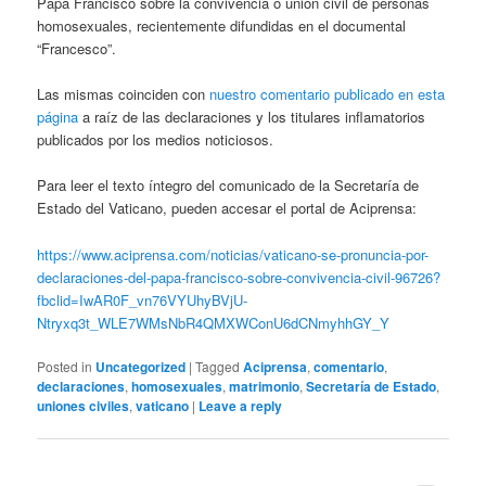
Papa Francisco sobre la convivencia o unión civil de personas
homosexuales, recientemente difundidas en el documental
“Francesco”.
Las mismas coinciden con
nuestro comentario publicado en esta
página
a raíz de las declaraciones y los titulares inflamatorios
publicados por los medios noticiosos.
Para leer el texto íntegro del comunicado de la Secretaría de
Estado del Vaticano, pueden accesar el portal de Aciprensa:
https://www.aciprensa.com/noticias/vaticano-se-pronuncia-por-
declaraciones-del-papa-francisco-sobre-convivencia-civil-96726?
fbclid=IwAR0F_vn76VYUhyBVjU-
Ntryxq3t_WLE7WMsNbR4QMXWConU6dCNmyhhGY_Y
Posted in
Uncategorized
|
Tagged
Aciprensa
,
comentario
,
declaraciones
,
homosexuales
,
matrimonio
,
Secretaría de Estado
,
uniones civiles
,
vaticano
|
Leave a reply