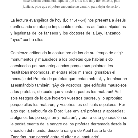
misericordia verdadera, aquella que Dios nos da y nos enseña, pide
justicia, pide que el pobre encuentre su camino para dejar de serlo”.
La lectura evangélica de hoy (Lc 11,47-54) nos presenta a Jesús
continuando su ataque implacable contra las actitudes hipócritas
y legalistas de los fariseos y los doctores de la Ley, lanzando
“ayes” contra ellos.
Comienza criticando la costumbre de los de su tiempo de erigir
monumentos y mausoleos a los profetas que habían sido
asesinados por sus antepasados porque sus palabras les
resultaban incómodas, mientras ellos mismos ignoraban el
mensaje del Profeta de profetas que tenían ante sí, y terminarían
asesinándolo también: “¡Ay de vosotros, que edificáis mausoleos
a los profetas, después que vuestros padres los mataron! Así
sois testigos de lo que hicieron vuestros padres, y lo aprobáis;
porque ellos los mataron, y vosotros les edificáis sepulcros. Por
algo dijo la sabiduría de Dios: ‘Les enviaré profetas y apóstoles;
a algunos los perseguirán y matarán’; y así, a esta generación se
le pedirá cuenta de la sangre de los profetas derramada desde la
creación del mundo; desde la sangre de Abel hasta la de
Zacarías, que pereció entre el altar y el santuario”.