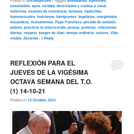
Posted in
Uncategorized
|
Tagged
analfabetas
,
Apóstoles
,
asesinados
,
ayes
,
caridad
,
divorciados y vueltos a casar
,
enfermos
,
examen de conciencia
,
fariseos
,
hipócritas
,
homosexuales
,
huérfanos
,
inmigrantes
,
legalistas
,
marginados
,
mausoleos
,
monumentos
,
Papa Francisco
,
pecado de omisión
,
pobres
,
practicar la misericordia
,
presos
,
profetas
,
reflexiones
diarias
,
respeto
,
sangre de Abel
,
tiempo ordinario
,
valores
,
Vida
,
viudas
,
Zacarías
|
1
Reply
REFLEXIÓN PARA EL
JUEVES DE LA VIGÉSIMA
OCTAVA SEMANA DEL T.O.
(1) 14-10-21
Posted on
13 October, 2021