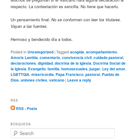
respecto. La contestación es sencilla: No tiene que hacerlo.
Un pensamiento final:
No se conformen con leer los titulares.
Vayan a las fuentes
.
Hermoso y bendecido día a todos.
Posted in
Uncategorized
|
Tagged
acogida
,
acompañamiento
,
Amoris Laetitia
,
comentario
,
convivencia civil
,
cuidado pastoral
,
declaraciones
,
dignidad
,
doctrina de la Iglesia
,
Doctrina Social de
la Iglesia
,
Evangelio
,
familia
,
homosexuales
,
juzgar
,
Ley del amor
,
LGBTTQIA
,
misericordia
,
Papa Francisco
,
pastoral
,
Pueblo de
Dios
,
uniones civiles
,
vaticano
|
Leave a reply
RSS
RSS - Posts
BÚSQUEDA
S
e