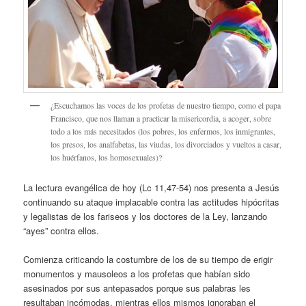
¿Escuchamos las voces de los profetas de nuestro tiempo, como el papa
Francisco, que nos llaman a practicar la misericordia, a acoger, sobre
todo a los más necesitados (los pobres, los enfermos, los inmigrantes,
los presos, los analfabetas, las viudas, los divorciados y vueltos a casar,
los huérfanos, los homosexuales)?
La lectura evangélica de hoy (Lc 11,47-54) nos presenta a Jesús
continuando su ataque implacable contra las actitudes hipócritas
y legalistas de los fariseos y los doctores de la Ley, lanzando
“ayes” contra ellos.
Comienza criticando la costumbre de los de su tiempo de erigir
monumentos y mausoleos a los profetas que habían sido
asesinados por sus antepasados porque sus palabras les
resultaban incómodas, mientras ellos mismos ignoraban el