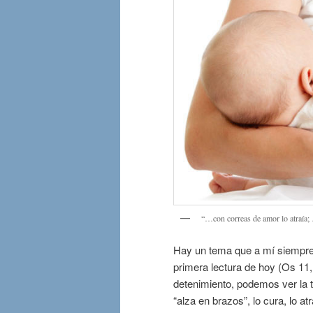
“…con correas de amor lo atraía;
Hay un tema que a mí siempre 
primera lectura de hoy (Os 11,
detenimiento, podemos ver la t
“alza en brazos”, lo cura, lo a