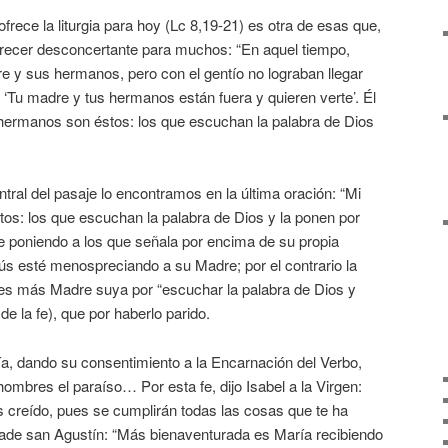
frece la liturgia para hoy (Lc 8,19-21) es otra de esas que,
arecer desconcertante para muchos: “En aquel tiempo,
e y sus hermanos, pero con el gentío no lograban llegar
: ‘Tu madre y tus hermanos están fuera y quieren verte’. Él
 hermanos son éstos: los que escuchan la palabra de Dios
tral del pasaje lo encontramos en la última oración: “Mi
s: los que escuchan la palabra de Dios y la ponen por
e poniendo a los que señala por encima de su propia
ús esté menospreciando a su Madre; por el contrario la
es más Madre suya por “escuchar la palabra de Dios y
 de la fe), que por haberlo parido.
a, dando su consentimiento a la Encarnación del Verbo,
hombres el paraíso… Por esta fe, dijo Isabel a la Virgen:
 creído, pues se cumplirán todas las cosas que te ha
añade san Agustín: “Más bienaventurada es María recibiendo