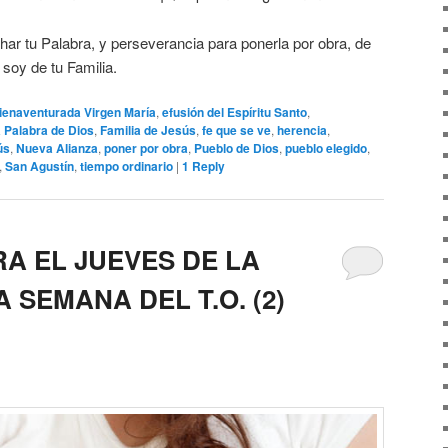
ar tu Palabra, y perseverancia para ponerla por obra, de
soy de tu Familia.
ienaventurada Virgen María
,
efusión del Espíritu Santo
,
 Palabra de Dios
,
Familia de Jesús
,
fe que se ve
,
herencia
,
ús
,
Nueva Alianza
,
poner por obra
,
Pueblo de Dios
,
pueblo elegido
,
,
San Agustín
,
tiempo ordinario
|
1
Reply
A EL JUEVES DE LA
SEMANA DEL T.O. (2)