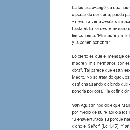
La lectura evangélica que nos o
a pesar de ser corta, puede p
vinieron a ver a Jesús su madr
hasta él. Entonces le avisaron
les contestó: ‘Mi madre y mis
y la ponen por obra’”.
Lo cierto es que el mensaje cen
madre y mis hermanos son ésto
obra”. Tal parece que estuvies
Madre. No se trata de que Jes
está ensalzando diciendo que 
ponerla por obra” (la definición
San Agustín nos dice que Marí
por medio de su fe abrió a los 
“Bienaventurada Tú porque has
dicho el Señor” (Lc 1,45). Y 