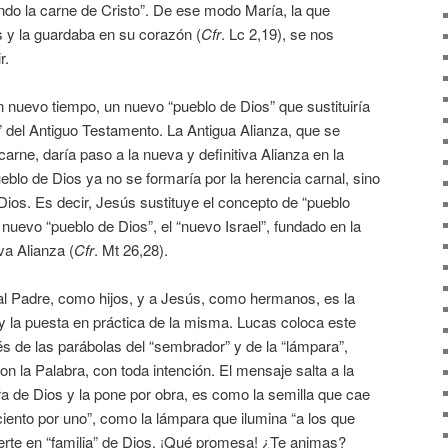
iendo la carne de Cristo”. De ese modo María, la que
 y la guardaba en su corazón (
Cfr
. Lc 2,19), se nos
r.
 nuevo tiempo, un nuevo “pueblo de Dios” que sustituiría
” del Antiguo Testamento. La Antigua Alianza, que se
carne, daría paso a la nueva y definitiva Alianza en la
eblo de Dios ya no se formaría por la herencia carnal, sino
 Dios. Es decir, Jesús sustituye el concepto de “pueblo
 nuevo “pueblo de Dios”, el “nuevo Israel”, fundado en la
va Alianza (
Cfr
. Mt 26,28).
 al Padre, como hijos, y a Jesús, como hermanos, es la
y la puesta en práctica de la misma. Lucas coloca este
 de las parábolas del “sembrador” y de la “lámpara”,
 la Palabra, con toda intención. El mensaje salta a la
ra de Dios y la pone por obra, es como la semilla que cae
ciento por uno”, como la lámpara que ilumina “a los que
ierte en “familia” de Dios. ¡Qué promesa! ¿Te animas?