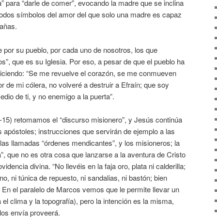
a” para “darle de comer”, evocando la madre que se inclina
. Todos símbolos del amor del que solo una madre es capaz
rañas.
 por su pueblo, por cada uno de nosotros, los que
”, que es su Iglesia. Por eso, a pesar de que el pueblo ha
diciendo: “Se me revuelve el corazón, se me conmueven
r de mi cólera, no volveré a destruir a Efraín; que soy
dio de ti, y no enemigo a la puerta”.
7-15) retomamos el “discurso misionero”, y Jesús continúa
s apóstoles; instrucciones que servirán de ejemplo a las
 las llamadas “órdenes mendicantes”, y los misioneros; la
, que no es otra cosa que lanzarse a la aventura de Cristo
dencia divina. “No llevéis en la faja oro, plata ni calderilla;
no, ni túnica de repuesto, ni sandalias, ni bastón; bien
 En el paralelo de Marcos vemos que le permite llevar un
 el clima y la topografía), pero la intención es la misma,
 los envía proveerá.