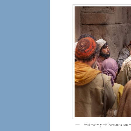
“Mi madre y mis hermanos son ést