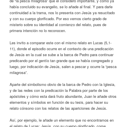
de “la pesca milagrosa” que él consideró importante, y como ya
había concluido su evangelio, se lo añade al final. Y para darle
continuidad a la trama, nos lo presenta con Jesús ya resucitado
y con su cuerpo glorificado. Por eso vemos cierto grado de
misterio sobre su identidad al comienzo del relato, pues de
primera intención no lo reconocen.
Les invito a comparar este con el mismo relato en Lucas (5,1-
11), donde el episodio ocurre en el contexto de una predicación
de Jesús en la cual se sube a la barca de Pedro para continuar
predicando por el gentío tan grande que se había congregado y
luego, por indicación de Jesús, salen a pescar y ocurre la “pesca
milagrosa”.
Aparte del simbolismo obvio de la barca de Pedro con la Iglesia,
y de las redes con la predicación la Palabra por parte de los
apóstoles y cómo esta dará fruto abundante, Juan le añade otros
elementos y símbolos en función de su tesis, para hacer su
relato cónsono con los relatos de las apariciones de Jesús.
Así, por ejemplo, le añade un elemento que no encontramos en
el relato de Lucas: Jesús, con su cuerpo glorificado, come