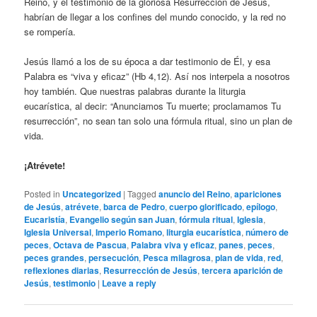
Reino, y el testimonio de la gloriosa Resurrección de Jesús,
habrían de llegar a los confines del mundo conocido, y la red no
se rompería.
Jesús llamó a los de su época a dar testimonio de Él, y esa
Palabra es “viva y eficaz” (Hb 4,12). Así nos interpela a nosotros
hoy también. Que nuestras palabras durante la liturgia
eucarística, al decir: “Anunciamos Tu muerte; proclamamos Tu
resurrección”, no sean tan solo una fórmula ritual, sino un plan de
vida.
¡Atrévete!
Posted in
Uncategorized
|
Tagged
anuncio del Reino
,
apariciones
de Jesús
,
atrévete
,
barca de Pedro
,
cuerpo glorificado
,
epílogo
,
Eucaristía
,
Evangelio según san Juan
,
fórmula ritual
,
Iglesia
,
Iglesia Universal
,
Imperio Romano
,
liturgia eucarística
,
número de
peces
,
Octava de Pascua
,
Palabra viva y eficaz
,
panes
,
peces
,
peces grandes
,
persecución
,
Pesca milagrosa
,
plan de vida
,
red
,
reflexiones diarias
,
Resurrección de Jesús
,
tercera aparición de
Jesús
,
testimonio
|
Leave a reply