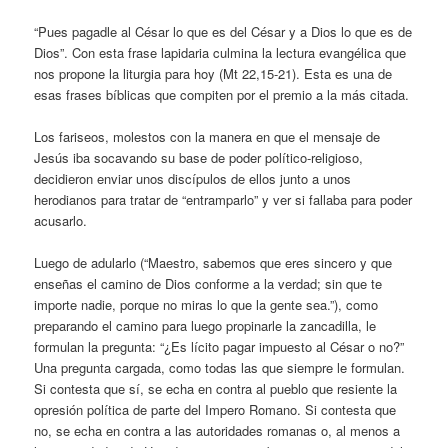
“Pues pagadle al César lo que es del César y a Dios lo que es de
Dios”. Con esta frase lapidaria culmina la lectura evangélica que
nos propone la liturgia para hoy (Mt 22,15-21). Esta es una de
esas frases bíblicas que compiten por el premio a la más citada.
Los fariseos, molestos con la manera en que el mensaje de
Jesús iba socavando su base de poder político-religioso,
decidieron enviar unos discípulos de ellos junto a unos
herodianos para tratar de “entramparlo” y ver si fallaba para poder
acusarlo.
Luego de adularlo (“Maestro, sabemos que eres sincero y que
enseñas el camino de Dios conforme a la verdad; sin que te
importe nadie, porque no miras lo que la gente sea.”), como
preparando el camino para luego propinarle la zancadilla, le
formulan la pregunta: “¿Es lícito pagar impuesto al César o no?”
Una pregunta cargada, como todas las que siempre le formulan.
Si contesta que sí, se echa en contra al pueblo que resiente la
opresión política de parte del Impero Romano. Si contesta que
no, se echa en contra a las autoridades romanas o, al menos a