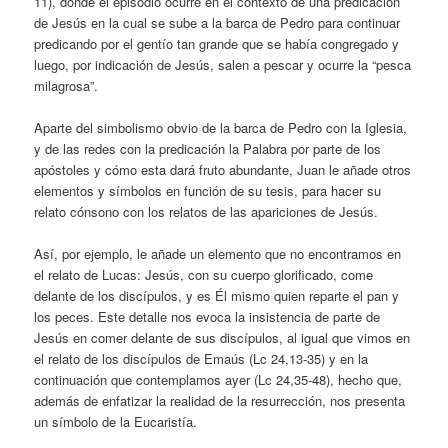
11), donde el episodio ocurre en el contexto de una predicación
de Jesús en la cual se sube a la barca de Pedro para continuar
predicando por el gentío tan grande que se había congregado y
luego, por indicación de Jesús, salen a pescar y ocurre la “pesca
milagrosa”.
Aparte del simbolismo obvio de la barca de Pedro con la Iglesia,
y de las redes con la predicación la Palabra por parte de los
apóstoles y cómo esta dará fruto abundante, Juan le añade otros
elementos y símbolos en función de su tesis, para hacer su
relato cónsono con los relatos de las apariciones de Jesús.
Así, por ejemplo, le añade un elemento que no encontramos en
el relato de Lucas: Jesús, con su cuerpo glorificado, come
delante de los discípulos, y es Él mismo quien reparte el pan y
los peces. Este detalle nos evoca la insistencia de parte de
Jesús en comer delante de sus discípulos, al igual que vimos en
el relato de los discípulos de Emaús (Lc 24,13-35) y en la
continuación que contemplamos ayer (Lc 24,35-48), hecho que,
además de enfatizar la realidad de la resurrección, nos presenta
un símbolo de la Eucaristía.