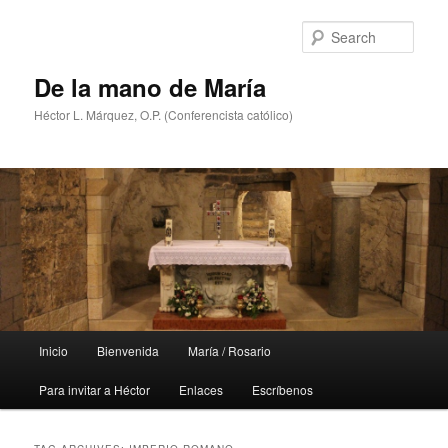
Skip
Skip
to
to
Sear
primary
secondary
content
content
De la mano de María
Héctor L. Márquez, O.P. (Conferencista católico)
Main
Inicio
Bienvenida
María / Rosario
menu
Para invitar a Héctor
Enlaces
Escríbenos