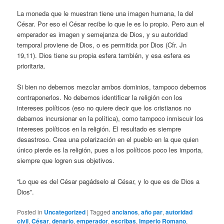
La moneda que le muestran tiene una imagen humana, la del
César. Por eso el César recibe lo que le es lo propio. Pero aun el
emperador es imagen y semejanza de Dios, y su autoridad
temporal proviene de Dios, o es permitida por Dios (Cfr. Jn
19,11). Dios tiene su propia esfera también, y esa esfera es
prioritaria.
Si bien no debemos mezclar ambos dominios, tampoco debemos
contraponerlos. No debemos identificar la religión con los
intereses políticos (eso no quiere decir que los cristianos no
debamos incursionar en la política), como tampoco inmiscuir los
intereses políticos en la religión. El resultado es siempre
desastroso. Crea una polarización en el pueblo en la que quien
único pierde es la religión, pues a los políticos poco les importa,
siempre que logren sus objetivos.
“Lo que es del César pagádselo al César, y lo que es de Dios a
Dios”.
Posted in
Uncategorized
|
Tagged
ancianos
,
año par
,
autoridad
civil
,
César
,
denario
,
emperador
,
escribas
,
Imperio Romano
,