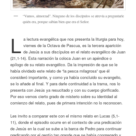
“Vamos, almorzad”. Ninguno de los discípulos se atrevía a preguntarle
quién era, porque sabían bien que era el Señor.
L
a lectura evangélica que nos presenta la liturgia para hoy,
viernes de la Octava de Pascua, es la tercera aparición
de Jesús a sus discípulos en el relato evangélico de Juan
(21,1-14). Esta narración la coloca Juan en un apéndice o
epílogo de su relato evangélico. Da la impresión de que se le
había olvidado este relato de “la pesca milagrosa” que él
consideró importante, y como ya había concluido su evangelio,
se lo añade al final. Y para darle continuidad a la trama, nos lo
presenta con Jesús ya resucitado y con su cuerpo glorificado.
Por eso vemos cierto grado de misterio sobre su identidad al
comienzo del relato, pues de primera intención no lo reconocen.
Les invito a comparar este con el mismo relato en Lucas (5,1-
11), donde el episodio ocurre en el contexto de una predicación
de Jesús en la cual se sube a la barca de Pedro para continuar
predicando por el gentío tan grande que se había congregado y