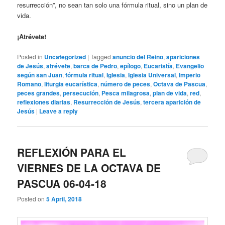
resurrección”, no sean tan solo una fórmula ritual, sino un plan de
vida.
¡Atrévete!
Posted in
Uncategorized
|
Tagged
anuncio del Reino
,
apariciones
de Jesús
,
atrévete
,
barca de Pedro
,
epílogo
,
Eucaristía
,
Evangelio
según san Juan
,
fórmula ritual
,
Iglesia
,
Iglesia Universal
,
Imperio
Romano
,
liturgia eucarística
,
número de peces
,
Octava de Pascua
,
peces grandes
,
persecución
,
Pesca milagrosa
,
plan de vida
,
red
,
reflexiones diarias
,
Resurrección de Jesús
,
tercera aparición de
Jesús
|
Leave a reply
REFLEXIÓN PARA EL
VIERNES DE LA OCTAVA DE
PASCUA 06-04-18
Posted on
5 April, 2018