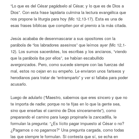
“Lo que es del César pagádselo al César, y lo que es de Dios a
Dios”. Con esta frase lapidaria culmina la lectura evangélica que
nos propone la liturgia para hoy (Mc 12,13-17). Esta es una de
esas frases bíblicas que compiten por el premio a la más citada.
Jesús acababa de desenmascarar a sus opositores con la
parábola de “los labradores asesinos” que leímos ayer (Mc 12,1-
12). Los sumos sacerdotes, los escribas y los ancianos, “viendo
que la parábola iba por ellos”, se habían escabullido
avergonzados. Pero, como sucede siempre con las fuerzas del
mal, estos no cejan en su empeño. Le enviaron unos fariseos y
herodianos para tratar de “entramparlo” y ver si fallaba para poder
acusarlo.
Luego de adularlo (“Maestro, sabemos que eres sincero y que no
te importa de nadie; porque no te fijas en lo que la gente sea,
sino que enseñas el camino de Dios sinceramente”), como
preparando el camino para luego propinarle la zancadilla, le
formulan la pregunta: “¿Es lícito pagar impuesto al César o no?
¿Pagamos o no pagamos?” Una pregunta cargada, como todas
las que siempre le formulan. Si contesta que sí, se echa en