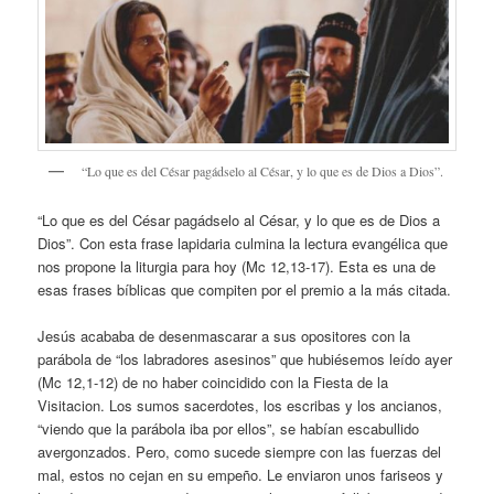
“Lo que es del César pagádselo al César, y lo que es de Dios a Dios”.
“Lo que es del César pagádselo al César, y lo que es de Dios a
Dios”. Con esta frase lapidaria culmina la lectura evangélica que
nos propone la liturgia para hoy (Mc 12,13-17). Esta es una de
esas frases bíblicas que compiten por el premio a la más citada.
Jesús acababa de desenmascarar a sus opositores con la
parábola de “los labradores asesinos” que hubiésemos leído ayer
(Mc 12,1-12) de no haber coincidido con la Fiesta de la
Visitacion. Los sumos sacerdotes, los escribas y los ancianos,
“viendo que la parábola iba por ellos”, se habían escabullido
avergonzados. Pero, como sucede siempre con las fuerzas del
mal, estos no cejan en su empeño. Le enviaron unos fariseos y