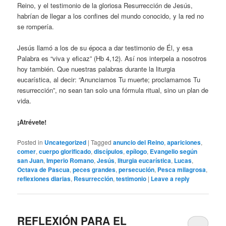
Reino, y el testimonio de la gloriosa Resurrección de Jesús,
habrían de llegar a los confines del mundo conocido, y la red no
se rompería.
Jesús llamó a los de su época a dar testimonio de Él, y esa
Palabra es “viva y eficaz” (Hb 4,12). Así nos interpela a nosotros
hoy también. Que nuestras palabras durante la liturgia
eucarística, al decir: “Anunciamos Tu muerte; proclamamos Tu
resurrección”, no sean tan solo una fórmula ritual, sino un plan de
vida.
¡Atrévete!
Posted in
Uncategorized
|
Tagged
anuncio del Reino
,
apariciones
,
comer
,
cuerpo glorificado
,
discípulos
,
epílogo
,
Evangelio según
san Juan
,
Imperio Romano
,
Jesús
,
liturgia eucarística
,
Lucas
,
Octava de Pascua
,
peces grandes
,
persecución
,
Pesca milagrosa
,
reflexiones diarias
,
Resurrección
,
testimonio
|
Leave a reply
REFLEXIÓN PARA EL