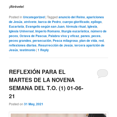
¡Atrévete!
Posted in
Uncategorized
|
Tagged
anuncio del Reino
,
apariciones
de Jesús
,
atrévete
,
barca de Pedro
,
cuerpo glorificado
,
epílogo
,
Eucaristía
,
Evangelio según san Juan
,
fórmula ritual
,
Iglesia
,
Iglesia Universal
,
Imperio Romano
,
liturgia eucarística
,
número de
peces
,
Octava de Pascua
,
Palabra viva y eficaz
,
panes
,
peces
,
peces grandes
,
persecución
,
Pesca milagrosa
,
plan de vida
,
red
,
reflexiones diarias
,
Resurrección de Jesús
,
tercera aparición de
Jesús
,
testimonio
|
1
Reply
REFLEXIÓN PARA EL
MARTES DE LA NOVENA
SEMANA DEL T.O. (1) 01-06-
21
Posted on
31 May, 2021