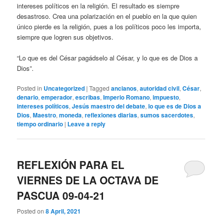
intereses políticos en la religión. El resultado es siempre
desastroso. Crea una polarización en el pueblo en la que quien
único pierde es la religión, pues a los políticos poco les importa,
siempre que logren sus objetivos.
“Lo que es del César pagádselo al César, y lo que es de Dios a
Dios”.
Posted in
Uncategorized
|
Tagged
ancianos
,
autoridad civil
,
César
,
denario
,
emperador
,
escribas
,
Imperio Romano
,
impuesto
,
intereses políticos
,
Jesús maestro del debate
,
lo que es de Dios a
Dios
,
Maestro
,
moneda
,
reflexiones diarias
,
sumos sacerdotes
,
tiempo ordinario
|
Leave a reply
REFLEXIÓN PARA EL
VIERNES DE LA OCTAVA DE
PASCUA 09-04-21
Posted on
8 April, 2021