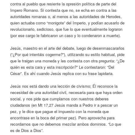
contra al pueblo que resiente la opresión política de parte del
Impero Romano. Si contesta que no, se echa en contra a las
autoridades romanas o, al menos a las autoridades de Herodes,
quien actuaba como “monigote” del Imperio, y podían acusarlo de
revolucionario, sedicioso, que fue lo que eventualmente lograron
(por ese cargo le fabricaron un caso y lo condenaron a muerte).
Jesús, maestro en el arte del debate, luego de desenmascararlos
(“¿Por qué intentáis cogerme?”), utilizando su estilo habitual, pide
que le traigan una moneda y les contesta con otra pregunta: “¿De
quién es esta cara y esta inscripción?” Le contestaron: “Del
César”. Es ahí cuando Jesús replica con su frase lapidaria.
Jesús nos está dando una lección de civismo; Él reconoce la
necesidad de una autoridad civil, necesaria para que haya orden
social, y nos pide que cumplamos con nuestros deberes
ciudadanos (en Mt 17,27 Jesús manda a Pedro ir a pescar un
pez, y le dice que pague el impuesto con la moneda que
encontrase en la boca del primer pez). Pero aprovecha para
recordarnos que no debemos mezclar ambos dominios. “Lo que
es de Dios a Dios”.