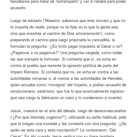
herodianos para tratar de “entramparlo” y ver si fallaba para poder
acusarlo.
Luego de adularlo (“Maestro, sabemos que eres sincero y que no
te importa de nadie; porque no te fijas en lo que la gente sea,
sino que enseñas el camino de Dios sinceramente”), como
preparando el camino para luego propinarle la zancadilla, le
formulan la pregunta: “¿Es lícito pagar impuesto al César o no?
¿Pagamos o no pagamos?” Una pregunta cargada, como todas
las que siempre le formulan. Si contesta que sí, se echa en
contra al pueblo que resiente la opresión política de parte del
Impero Romano. Si contesta que no, se echa en contra a las
autoridades romanas o, al menos a las autoridades de Herodes,
quien actuaba como “monigote” del Imperio, y podían acusarlo de
revolucionario, sedicioso, que fue lo que eventualmente lograron
(por ese cargo le fabricaron un caso y lo condenaron a muerte).
Jesús, maestro en el arte del debate, luego de desenmascararlos
(“¿Por qué intentáis cogerme?”), utilizando su estilo habitual, pide
que le traigan una moneda y les contesta con otra pregunta: “¿De
quién es esta cara y esta inscripción?” Le contestaron: “Del
César”. Es ahí cuando Jesús replica con su frase lapidaria.