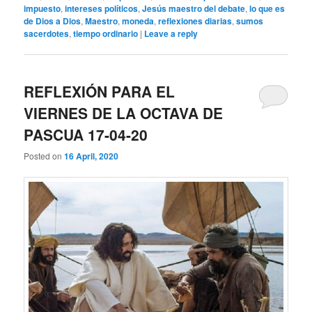
impuesto
,
intereses políticos
,
Jesús maestro del debate
,
lo que es
de Dios a Dios
,
Maestro
,
moneda
,
reflexiones diarias
,
sumos
sacerdotes
,
tiempo ordinario
|
Leave a reply
REFLEXIÓN PARA EL
VIERNES DE LA OCTAVA DE
PASCUA 17-04-20
Posted on
16 April, 2020