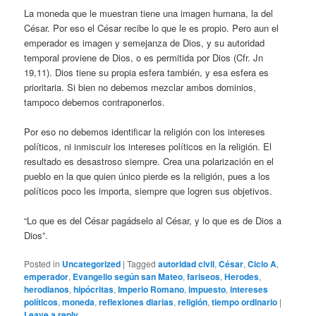
La moneda que le muestran tiene una imagen humana, la del
César. Por eso el César recibe lo que le es propio. Pero aun el
emperador es imagen y semejanza de Dios, y su autoridad
temporal proviene de Dios, o es permitida por Dios (Cfr. Jn
19,11). Dios tiene su propia esfera también, y esa esfera es
prioritaria. Si bien no debemos mezclar ambos dominios,
tampoco debemos contraponerlos.
Por eso no debemos identificar la religión con los intereses
políticos, ni inmiscuir los intereses políticos en la religión. El
resultado es desastroso siempre. Crea una polarización en el
pueblo en la que quien único pierde es la religión, pues a los
políticos poco les importa, siempre que logren sus objetivos.
“Lo que es del César pagádselo al César, y lo que es de Dios a
Dios”.
Posted in
Uncategorized
|
Tagged
autoridad civil
,
César
,
Ciclo A
,
emperador
,
Evangelio según san Mateo
,
fariseos
,
Herodes
,
herodianos
,
hipócritas
,
Imperio Romano
,
impuesto
,
intereses
políticos
,
moneda
,
reflexiones diarias
,
religión
,
tiempo ordinario
|
Leave a reply