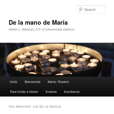
Skip
Skip
to
to
Sear
primary
secondary
content
content
De la mano de María
Héctor L. Márquez, O.P. (Conferencista católico)
Main
Inicio
Bienvenida
María / Rosario
menu
Para invitar a Héctor
Enlaces
Escríbenos
TAG ARCHIVES:
LUZ DE LA PASCUA