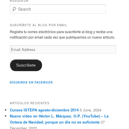
BÚSQUEDA
S
e
a
r
SUSCRÍBETE AL BLOG POR EMAIL
c
Registra tu correo electrónico para suscribirte al blog y recibe una
h
notificación por email cada vez que publiquemos un nuevo artículo.
Email
Address
Suscríbete
SÍGUENOS EN FACEBOOK
ARTÍCULOS RECIENTES
Cursos ISTEPA agosto-diciembre 2014
5 June, 2024
Nuevo vídeo en Héctor L. Márquez, O.P. (YouTube) – La
Octava de Navidad; porque un día no es suficiente
27
December, 2023