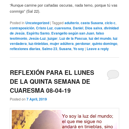
“Aunque camine por cañadas oscuras, nada temo, porque tú vas
conmigo” (Sal 22).
Posted in
Uncategorized
|
Tagged
adulterio
,
casta Susana
,
ciclo c
,
contraposición
,
Cristo Luz
,
cuaresma
,
Daniel
,
Dios salva
,
divinidad
de Jesús
,
Espíritu Santo
,
Evangelio según san Juan
,
falso
testimonio
,
Jesús-Luz
,
juzgar
,
Luz de la Pascua
,
luz del mundo
,
luz
verdadera
,
luz-tinieblas
,
mujer adúltera
,
perdonar
,
quinto domingo
,
reflexiones diarias
,
Salmo 23
,
Susana
,
Yo soy
|
Leave a reply
REFLEXIÓN PARA EL LUNES
DE LA QUINTA SEMANA DE
CUARESMA 08-04-19
Posted on
7 April, 2019