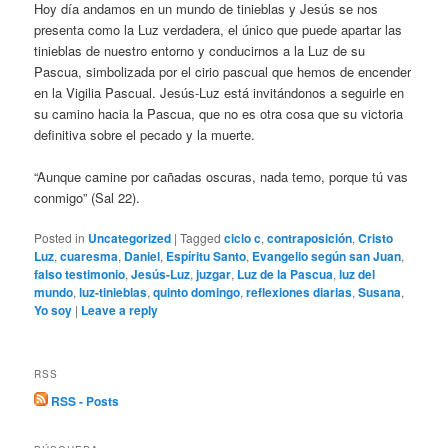
Hoy día andamos en un mundo de tinieblas y Jesús se nos
presenta como la Luz verdadera, el único que puede apartar las
tinieblas de nuestro entorno y conducirnos a la Luz de su
Pascua, simbolizada por el cirio pascual que hemos de encender
en la Vigilia Pascual. Jesús-Luz está invitándonos a seguirle en
su camino hacia la Pascua, que no es otra cosa que su victoria
definitiva sobre el pecado y la muerte.
“Aunque camine por cañadas oscuras, nada temo, porque tú vas
conmigo” (Sal 22).
Posted in
Uncategorized
|
Tagged
ciclo c
,
contraposición
,
Cristo
Luz
,
cuaresma
,
Daniel
,
Espíritu Santo
,
Evangelio según san Juan
,
falso testimonio
,
Jesús-Luz
,
juzgar
,
Luz de la Pascua
,
luz del
mundo
,
luz-tinieblas
,
quinto domingo
,
reflexiones diarias
,
Susana
,
Yo soy
|
Leave a reply
RSS
RSS - Posts