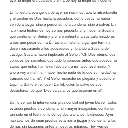
ayer la mujer era culpable y en la de hoy la mujer es inocente.
En la lectura evangélica de ayer se nos mostraba la misericordia
y el perdón de Dios hacia la pecadora; cómo Jesús no había
venido a juzgar sino a perdonar, no a condenar sino a salvar. En
la primera lectura de hoy se nos presenta a la inocente Susana
que confía en el Señor y prefiere enfrentar a sus calumniadores
antes que pecar contra Él. Es una historia larga, que termina
desenmascarando a los acusadores y librando a Susana del
castigo. Susana había implorado al Señor: “Oh Dios eterno, que
conoces los secretos, que todo lo conoces antes que suceda, tú
sabes que éstos han levantado contra mí falso testimonio. Y
ahora voy a morir, sin haber hecho nada de lo que su maldad ha
tramado contra mí”. Y el Señor escuchó su plegaria y suscitó el
Espíritu Santo en el joven Daniel, quien la salvó de sus
detractores, porque “Dios salva a los que esperan en él”.
De no ser por la intervención providencial del joven Daniel, todos
estaban prestos a condenarla, sin mayor indagación, confiando
tan solo en el testimonio de los dos ancianos libidinosos. Ayer
hablábamos de cuán prestos estamos a juzgar y condenar a los
demás sin juzgarnos antes a nosotros mismos. Hoy vemos