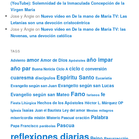
(YouTube): Solemnidad de la Inmaculada Concepción de la
Virgen María
Jose y Angie
on
Nuevo vídeo en De la mano de María TV: Las
Letanías son una devoción cristocéntrica
Jose y Angie
on
Nuevo vídeo en De la mano de María TV: las
Novenas, una devoción católica
TAGS
año impar
amor
Amor de Dios
Adviento
Apóstoles
año par
ciclo c
conversión
Buena Noticia
Ciclo A
Espíritu Santo
cuaresma
discípulos
Eucaristía
Evangelio según san Lucas
Evangelio según san Juan
Fano
fe
Evangelio según san Mateo
fariseos
Hechos de los Apóstoles
Héctor L. Márquez OP
Fiesta Litúrgica
Isaías
Ley del amor
Iglesia
Juan el Bautista
Mesías
milagros
Palabra
misericordia
oración
misión
Misterio Pascual
Pascua
Papa Francisco
parábolas
reflexiones diarias
Reino
Resurrección