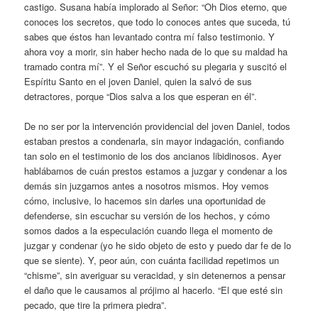
castigo. Susana había implorado al Señor: “Oh Dios eterno, que
conoces los secretos, que todo lo conoces antes que suceda, tú
sabes que éstos han levantado contra mí falso testimonio. Y
ahora voy a morir, sin haber hecho nada de lo que su maldad ha
tramado contra mí”. Y el Señor escuchó su plegaria y suscitó el
Espíritu Santo en el joven Daniel, quien la salvó de sus
detractores, porque “Dios salva a los que esperan en él”.
De no ser por la intervención providencial del joven Daniel, todos
estaban prestos a condenarla, sin mayor indagación, confiando
tan solo en el testimonio de los dos ancianos libidinosos. Ayer
hablábamos de cuán prestos estamos a juzgar y condenar a los
demás sin juzgarnos antes a nosotros mismos. Hoy vemos
cómo, inclusive, lo hacemos sin darles una oportunidad de
defenderse, sin escuchar su versión de los hechos, y cómo
somos dados a la especulación cuando llega el momento de
juzgar y condenar (yo he sido objeto de esto y puedo dar fe de lo
que se siente). Y, peor aún, con cuánta facilidad repetimos un
“chisme”, sin averiguar su veracidad, y sin detenernos a pensar
el daño que le causamos al prójimo al hacerlo. “El que esté sin
pecado, que tire la primera piedra”.