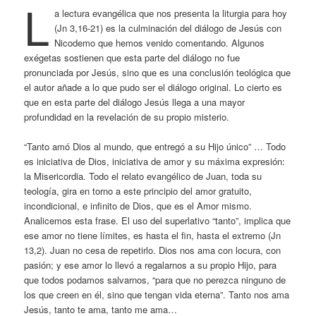
L
a lectura evangélica que nos presenta la liturgia para hoy
(Jn 3,16-21) es la culminación del diálogo de Jesús con
Nicodemo que hemos venido comentando. Algunos
exégetas sostienen que esta parte del diálogo no fue
pronunciada por Jesús, sino que es una conclusión teológica que
el autor añade a lo que pudo ser el diálogo original. Lo cierto es
que en esta parte del diálogo Jesús llega a una mayor
profundidad en la revelación de su propio misterio.
“Tanto amó Dios al mundo, que entregó a su Hijo único” … Todo
es iniciativa de Dios, iniciativa de amor y su máxima expresión:
la Misericordia. Todo el relato evangélico de Juan, toda su
teología, gira en torno a este principio del amor gratuito,
incondicional, e infinito de Dios, que es el Amor mismo.
Analicemos esta frase. El uso del superlativo “tanto”, implica que
ese amor no tiene límites, es hasta el fin, hasta el extremo (Jn
13,2). Juan no cesa de repetirlo. Dios nos ama con locura, con
pasión; y ese amor lo llevó a regalarnos a su propio Hijo, para
que todos podamos salvarnos, “para que no perezca ninguno de
los que creen en él, sino que tengan vida eterna”. Tanto nos ama
Jesús, tanto te ama, tanto me ama…