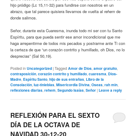
hijo pródigo (Lc 15,11-32) para fundirse con nosotros en un
abrazo, que tal parece quisiera llevarnos de vuelta al
rehem
de
donde salimos.
Señor, durante esta Cuaresma, inunda todo mi ser con tu Santo
Espíritu, para que pueda sentir ese amor incondicional que me
haga arrepentirme de todos mis pecados y postrarme ante Ti con
la certeza de que “un corazón contrito y humillado, oh Dios, no lo
desprecias” (Sal 50,19).
Posted in
Uncategorized
|
Tagged
Amor de Dios
,
amor gratuito
,
contraposición
,
corazón contrito y humillado
,
cuaresma
,
Dios-
Madre
,
Espíritu Santo
,
hijo de sus entrañas
,
Libro de la
Consolación
,
luz-tinieblas
,
Misericordia Divina
,
Oseas
,
rah min
,
reflexiones diarias
,
rehem
,
Segundo Isaías
,
Señor
|
Leave a reply
REFLEXIÓN PARA EL SEXTO
DÍA DE LA OCTAVA DE
NAVIDAD 30-12-20