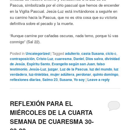
Pascua, simbolizada por el cirio pascual que hemos de encender
en la Vigilia Pascual. Jesús-Luz está invitándonos a seguirle en
su camino hacia la Pascua, que no es otra cosa que su victoria
definitiva sobre el pecado y la muerte.
“Aunque camine por cañadas oscuras, nada temo, porque tú vas
conmigo” (Sal 22).
Posted in
Uncategorized
|
Tagged
adulterio
,
casta Susana
,
ciclo c
,
contraposición
,
Cristo Luz
,
cuaresma
,
Daniel
,
Dios salva
,
divinidad
de Jesús
,
Espíritu Santo
,
Evangelio según san Juan
,
falso
testimonio
,
Jesús-Luz
,
juzgar
,
Luz de la Pascua
,
luz del mundo
,
luz
verdadera
,
luz-tinieblas
,
mujer adúltera
,
perdonar
,
quinto domingo
,
reflexiones diarias
,
Salmo 23
,
Susana
,
Yo soy
|
Leave a reply
REFLEXIÓN PARA EL
MIÉRCOLES DE LA CUARTA
SEMANA DE CUARESMA 30-