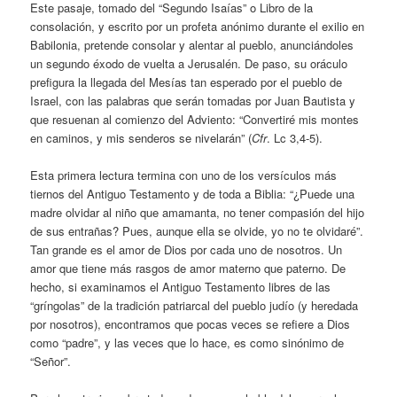
Este pasaje, tomado del “Segundo Isaías” o Libro de la
consolación, y escrito por un profeta anónimo durante el exilio en
Babilonia, pretende consolar y alentar al pueblo, anunciándoles
un segundo éxodo de vuelta a Jerusalén. De paso, su oráculo
prefigura la llegada del Mesías tan esperado por el pueblo de
Israel, con las palabras que serán tomadas por Juan Bautista y
que resuenan al comienzo del Adviento: “Convertiré mis montes
en caminos, y mis senderos se nivelarán” (
Cfr
. Lc 3,4-5).
Esta primera lectura termina con uno de los versículos más
tiernos del Antiguo Testamento y de toda a Biblia: “¿Puede una
madre olvidar al niño que amamanta, no tener compasión del hijo
de sus entrañas? Pues, aunque ella se olvide, yo no te olvidaré”.
Tan grande es el amor de Dios por cada uno de nosotros. Un
amor que tiene más rasgos de amor materno que paterno. De
hecho, si examinamos el Antiguo Testamento libres de las
“gríngolas” de la tradición patriarcal del pueblo judío (y heredada
por nosotros), encontramos que pocas veces se refiere a Dios
como “padre”, y las veces que lo hace, es como sinónimo de
“Señor”.