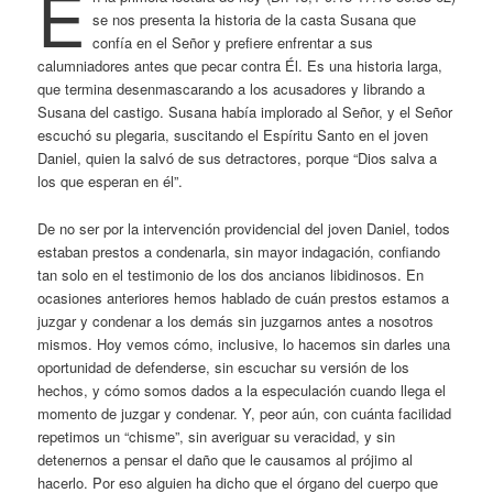
E
se nos presenta la historia de la casta Susana que
confía en el Señor y prefiere enfrentar a sus
calumniadores antes que pecar contra Él. Es una historia larga,
que termina desenmascarando a los acusadores y librando a
Susana del castigo. Susana había implorado al Señor, y el Señor
escuchó su plegaria, suscitando el Espíritu Santo en el joven
Daniel, quien la salvó de sus detractores, porque “Dios salva a
los que esperan en él”.
De no ser por la intervención providencial del joven Daniel, todos
estaban prestos a condenarla, sin mayor indagación, confiando
tan solo en el testimonio de los dos ancianos libidinosos. En
ocasiones anteriores hemos hablado de cuán prestos estamos a
juzgar y condenar a los demás sin juzgarnos antes a nosotros
mismos. Hoy vemos cómo, inclusive, lo hacemos sin darles una
oportunidad de defenderse, sin escuchar su versión de los
hechos, y cómo somos dados a la especulación cuando llega el
momento de juzgar y condenar. Y, peor aún, con cuánta facilidad
repetimos un “chisme”, sin averiguar su veracidad, y sin
detenernos a pensar el daño que le causamos al prójimo al
hacerlo. Por eso alguien ha dicho que el órgano del cuerpo que