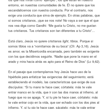
entorno, en nuestras comunidades de fe. Él no quiere que los
escandalicemos con nuestra conducta. Por el contrario, nos
exige una conducta que sirva de ejemplo. En otras palabras, que
si somos cristianos, ¡que se nos note! No vaya a ser que el que
nos vea diga como Gandhi: “Me gusta tu Cristo, no me gustan
tus cristianos. Tus cristianos son tan diferentes a tu Cristo”…
Está claro, Jesús no quiere cristianos
light
, tibios. Porque si
somos tibios va a “vomitarnos de su boca” (
Cfr
. Ap 3,16). Jesús
es amor, es la Misericordia encarnada, pero también es exigente
con los que decidimos seguirle. “Nadie que pone la mano en el
arado y mira hacia atrás es apto para el Reino de Dios” (Lc 9,62).
En el pasaje que contemplamos hoy Jesús hace uso de la
hipérbole para enfatizar las exigencias del seguimiento; está
estableciendo el modelo, las características que exige de sus
discípulos: “Si tu mano te hace caer, córtatela: más te vale
entrar manco en la vida, que ir con las dos manos al infierno, al
fuego que no se apaga. Y, si tu pie te hace caer, córtatelo: más
te vale entrar cojo en la vida, que ser echado con los dos pies al
infierno. Y, si tu ojo te hace caer, sácatelo: más te vale entrar