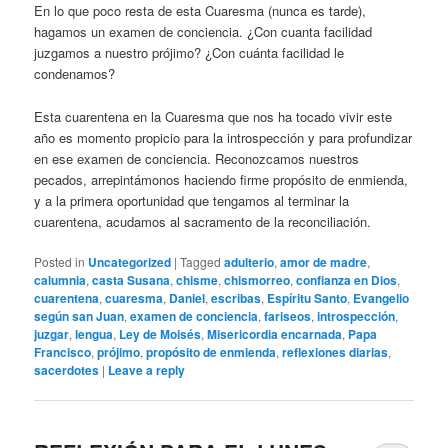
En lo que poco resta de esta Cuaresma (nunca es tarde),
hagamos un examen de conciencia. ¿Con cuanta facilidad
juzgamos a nuestro prójimo? ¿Con cuánta facilidad le
condenamos?
Esta cuarentena en la Cuaresma que nos ha tocado vivir este
año es momento propicio para la introspección y para profundizar
en ese examen de conciencia. Reconozcamos nuestros
pecados, arrepintámonos haciendo firme propósito de enmienda,
y a la primera oportunidad que tengamos al terminar la
cuarentena, acudamos al sacramento de la reconciliación.
Posted in
Uncategorized
|
Tagged
adulterio
,
amor de madre
,
calumnia
,
casta Susana
,
chisme
,
chismorreo
,
confianza en Dios
,
cuarentena
,
cuaresma
,
Daniel
,
escribas
,
Espíritu Santo
,
Evangelio
según san Juan
,
examen de conciencia
,
fariseos
,
introspección
,
juzgar
,
lengua
,
Ley de Moisés
,
Misericordia encarnada
,
Papa
Francisco
,
prójimo
,
propósito de enmienda
,
reflexiones diarias
,
sacerdotes
|
Leave a reply