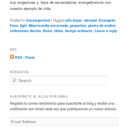
sus exigencias y, lejos de escandalizar, evangelicemos con
nuestro ejemplo de vida.
Posted in
Uncategorized
|
Tagged
año impar
,
ejemplo
,
Evangelio
,
Fano
,
light
,
Misericordia encarnada
,
pequeños
,
piedra de molino
,
reflexiones diarias
,
Reino
,
tibios
,
tiempo ordinario
|
Leave a reply
RSS
RSS - Posts
BÚSQUEDA
S
e
a
r
SUSCRÍBETE AL BLOG POR EMAIL
c
Registra tu correo electrónico para suscribirte al blog y recibe una
h
notificación por email cada vez que publiquemos un nuevo artículo.
Email
Address