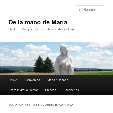
Skip
Skip
to
to
Sear
primary
secondary
content
content
De la mano de María
Héctor L. Márquez, O.P. (Conferencista católico)
Main
Inicio
Bienvenida
María / Rosario
menu
Para invitar a Héctor
Enlaces
Escríbenos
TAG ARCHIVES:
MISERICORDIA ENCARNADA