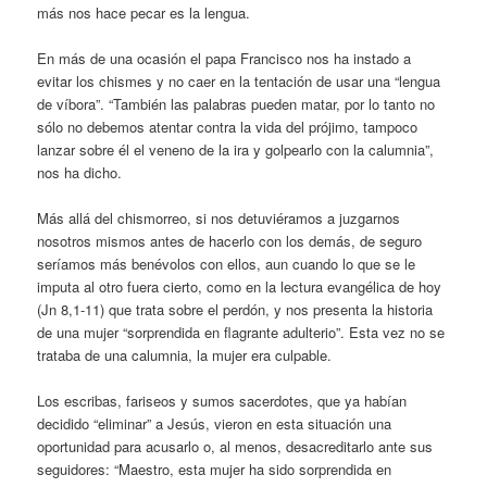
más nos hace pecar es la lengua.
En más de una ocasión el papa Francisco nos ha instado a
evitar los chismes y no caer en la tentación de usar una “lengua
de víbora”. “También las palabras pueden matar, por lo tanto no
sólo no debemos atentar contra la vida del prójimo, tampoco
lanzar sobre él el veneno de la ira y golpearlo con la calumnia”,
nos ha dicho.
Más allá del chismorreo, si nos detuviéramos a juzgarnos
nosotros mismos antes de hacerlo con los demás, de seguro
seríamos más benévolos con ellos, aun cuando lo que se le
imputa al otro fuera cierto, como en la lectura evangélica de hoy
(Jn 8,1-11) que trata sobre el perdón, y nos presenta la historia
de una mujer “sorprendida en flagrante adulterio”. Esta vez no se
trataba de una calumnia, la mujer era culpable.
Los escribas, fariseos y sumos sacerdotes, que ya habían
decidido “eliminar” a Jesús, vieron en esta situación una
oportunidad para acusarlo o, al menos, desacreditarlo ante sus
seguidores: “Maestro, esta mujer ha sido sorprendida en