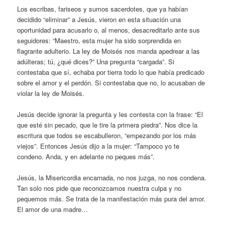
Los escribas, fariseos y sumos sacerdotes, que ya habían
decidido “eliminar” a Jesús, vieron en esta situación una
oportunidad para acusarlo o, al menos, desacreditarlo ante sus
seguidores: “Maestro, esta mujer ha sido sorprendida en
flagrante adulterio. La ley de Moisés nos manda apedrear a las
adúlteras; tú, ¿qué dices?” Una pregunta “cargada”. Si
contestaba que sí, echaba por tierra todo lo que había predicado
sobre el amor y el perdón. Si contestaba que no, lo acusaban de
violar la ley de Moisés.
Jesús decide ignorar la pregunta y les contesta con la frase: “El
que esté sin pecado, que le tire la primera piedra”. Nos dice la
escritura que todos se escabulleron, “empezando por los más
viejos”. Entonces Jesús dijo a la mujer: “Tampoco yo te
condeno. Anda, y en adelante no peques más”.
Jesús, la Misericordia encarnada, no nos juzga, no nos condena.
Tan solo nos pide que reconozcamos nuestra culpa y no
pequemos más. Se trata de la manifestación más pura del amor.
El amor de una madre…