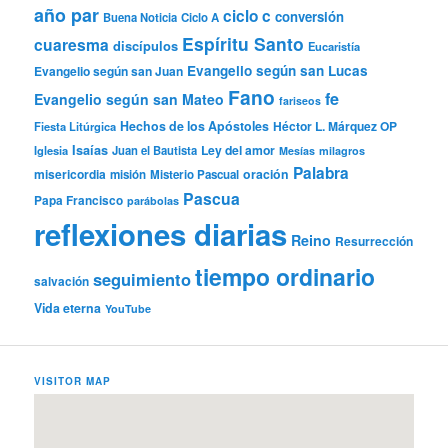
año par
ciclo c
conversión
Buena Noticia
Ciclo A
Espíritu Santo
cuaresma
discípulos
Eucaristía
Evangelio según san Lucas
Evangelio según san Juan
Fano
fe
Evangelio según san Mateo
fariseos
Hechos de los Apóstoles
Héctor L. Márquez OP
Fiesta Litúrgica
Isaías
Ley del amor
Iglesia
Juan el Bautista
Mesías
milagros
Palabra
misericordia
oración
misión
Misterio Pascual
Pascua
Papa Francisco
parábolas
reflexiones diarias
Reino
Resurrección
tiempo ordinario
seguimiento
salvación
Vida eterna
YouTube
VISITOR MAP