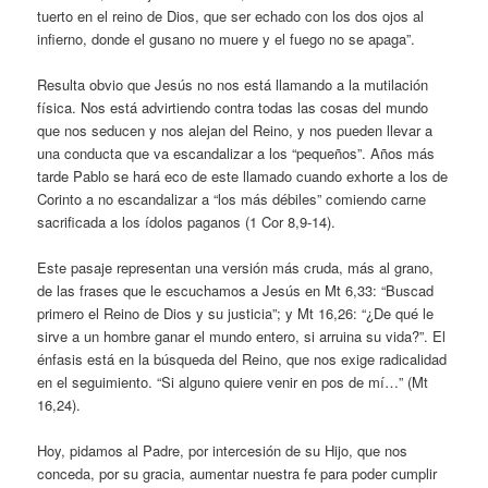
tuerto en el reino de Dios, que ser echado con los dos ojos al
infierno, donde el gusano no muere y el fuego no se apaga”.
Resulta obvio que Jesús no nos está llamando a la mutilación
física. Nos está advirtiendo contra todas las cosas del mundo
que nos seducen y nos alejan del Reino, y nos pueden llevar a
una conducta que va escandalizar a los “pequeños”. Años más
tarde Pablo se hará eco de este llamado cuando exhorte a los de
Corinto a no escandalizar a “los más débiles” comiendo carne
sacrificada a los ídolos paganos (1 Cor 8,9-14).
Este pasaje representan una versión más cruda, más al grano,
de las frases que le escuchamos a Jesús en Mt 6,33: “Buscad
primero el Reino de Dios y su justicia”; y Mt 16,26: “¿De qué le
sirve a un hombre ganar el mundo entero, si arruina su vida?”. El
énfasis está en la búsqueda del Reino, que nos exige radicalidad
en el seguimiento. “Si alguno quiere venir en pos de mí…” (Mt
16,24).
Hoy, pidamos al Padre, por intercesión de su Hijo, que nos
conceda, por su gracia, aumentar nuestra fe para poder cumplir