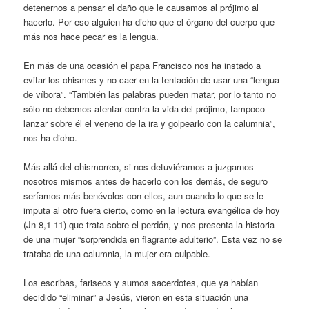
detenernos a pensar el daño que le causamos al prójimo al
hacerlo. Por eso alguien ha dicho que el órgano del cuerpo que
más nos hace pecar es la lengua.
En más de una ocasión el papa Francisco nos ha instado a
evitar los chismes y no caer en la tentación de usar una “lengua
de víbora”. “También las palabras pueden matar, por lo tanto no
sólo no debemos atentar contra la vida del prójimo, tampoco
lanzar sobre él el veneno de la ira y golpearlo con la calumnia”,
nos ha dicho.
Más allá del chismorreo, si nos detuviéramos a juzgarnos
nosotros mismos antes de hacerlo con los demás, de seguro
seríamos más benévolos con ellos, aun cuando lo que se le
imputa al otro fuera cierto, como en la lectura evangélica de hoy
(Jn 8,1-11) que trata sobre el perdón, y nos presenta la historia
de una mujer “sorprendida en flagrante adulterio”. Esta vez no se
trataba de una calumnia, la mujer era culpable.
Los escribas, fariseos y sumos sacerdotes, que ya habían
decidido “eliminar” a Jesús, vieron en esta situación una