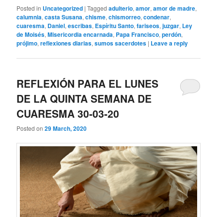
Posted in
Uncategorized
|
Tagged
adulterio
,
amor
,
amor de madre
,
calumnia
,
casta Susana
,
chisme
,
chismorreo
,
condenar
,
cuaresma
,
Daniel
,
escribas
,
Espíritu Santo
,
fariseos
,
juzgar
,
Ley
de Moisés
,
Misericordia encarnada
,
Papa Francisco
,
perdón
,
prójimo
,
reflexiones diarias
,
sumos sacerdotes
|
Leave a reply
REFLEXIÓN PARA EL LUNES
DE LA QUINTA SEMANA DE
CUARESMA 30-03-20
Posted on
29 March, 2020