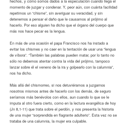
hechos, y cómo somos dados a la especulación cuando llega el
momento de juzgar y condenar. Y, peor aún, con cuánta facilidad
repetimos un “chisme”, sin averiguar su veracidad, y sin
detenernos a pensar el daño que le causamos al prójimo al
hacerlo. Por eso alguien ha dicho que el órgano del cuerpo que
más nos hace pecar es la lengua.
En más de una ocasión el papa Francisco nos ha instado a
evitar los chismes y no caer en la tentación de usar una “lengua
de víbora”. “También las palabras pueden matar, por lo tanto no
sólo no debemos atentar contra la vida del prójimo, tampoco
lanzar sobre él el veneno de la ira y golpearlo con la calumnia”,
nos ha dicho.
Más allá del chismorreo, si nos detuviéramos a juzgarnos
nosotros mismos antes de hacerlo con los demás, de seguro
seríamos más benévolos con ellos, aun cuando lo que se le
imputa al otro fuera cierto, como en la lectura evangélica de hoy
(Jn 8,1-11) que trata sobre el perdón, y nos presenta la historia
de una mujer “sorprendida en flagrante adulterio”. Esta vez no se
trataba de una calumnia, la mujer era culpable.