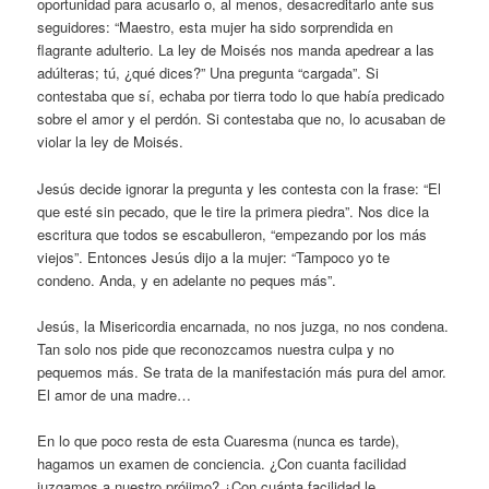
oportunidad para acusarlo o, al menos, desacreditarlo ante sus
seguidores: “Maestro, esta mujer ha sido sorprendida en
flagrante adulterio. La ley de Moisés nos manda apedrear a las
adúlteras; tú, ¿qué dices?” Una pregunta “cargada”. Si
contestaba que sí, echaba por tierra todo lo que había predicado
sobre el amor y el perdón. Si contestaba que no, lo acusaban de
violar la ley de Moisés.
Jesús decide ignorar la pregunta y les contesta con la frase: “El
que esté sin pecado, que le tire la primera piedra”. Nos dice la
escritura que todos se escabulleron, “empezando por los más
viejos”. Entonces Jesús dijo a la mujer: “Tampoco yo te
condeno. Anda, y en adelante no peques más”.
Jesús, la Misericordia encarnada, no nos juzga, no nos condena.
Tan solo nos pide que reconozcamos nuestra culpa y no
pequemos más. Se trata de la manifestación más pura del amor.
El amor de una madre…
En lo que poco resta de esta Cuaresma (nunca es tarde),
hagamos un examen de conciencia. ¿Con cuanta facilidad
juzgamos a nuestro prójimo? ¿Con cuánta facilidad le