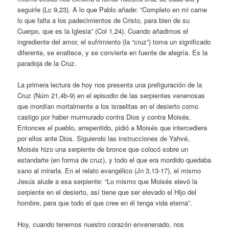
seguirle (Lc 9,23). A lo que Pablo añade: “Completo en mi carne
lo que falta a los padecimientos de Cristo, para bien de su
Cuerpo, que es la Iglesia” (Col 1,24). Cuando añadimos el
ingrediente del amor, el sufrimiento (la “cruz”) toma un significado
diferente, se enaltece, y se convierte en fuente de alegría. Es la
paradoja de la Cruz.
La primera lectura de hoy nos presenta una prefiguración de la
Cruz (Núm 21,4b-9) en el episodio de las serpientes venenosas
que mordían mortalmente a los israelitas en el desierto como
castigo por haber murmurado contra Dios y contra Moisés.
Entonces el pueblo, arrepentido, pidió a Moisés que intercediera
por ellos ante Dios. Siguiendo las instrucciones de Yahvé,
Moisés hizo una serpiente de bronce que colocó sobre un
estandarte (en forma de cruz), y todo el que era mordido quedaba
sano al mirarla. En el relato evangélico (Jn 3,13-17), el mismo
Jesús alude a esa serpiente: “Lo mismo que Moisés elevó la
serpiente en el desierto, así tiene que ser elevado el Hijo del
hombre, para que todo el que cree en él tenga vida eterna”.
Hoy, cuando tenemos nuestro corazón envenenado, nos