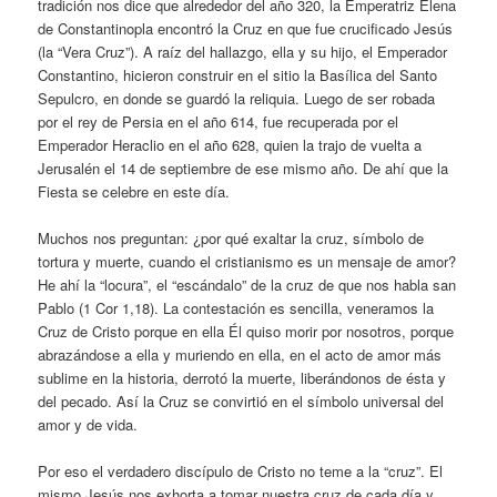
tradición nos dice que alrededor del año 320, la Emperatriz Elena
de Constantinopla encontró la Cruz en que fue crucificado Jesús
(la “Vera Cruz”). A raíz del hallazgo, ella y su hijo, el Emperador
Constantino, hicieron construir en el sitio la Basílica del Santo
Sepulcro, en donde se guardó la reliquia. Luego de ser robada
por el rey de Persia en el año 614, fue recuperada por el
Emperador Heraclio en el año 628, quien la trajo de vuelta a
Jerusalén el 14 de septiembre de ese mismo año. De ahí que la
Fiesta se celebre en este día.
Muchos nos preguntan: ¿por qué exaltar la cruz, símbolo de
tortura y muerte, cuando el cristianismo es un mensaje de amor?
He ahí la “locura”, el “escándalo” de la cruz de que nos habla san
Pablo (1 Cor 1,18). La contestación es sencilla, veneramos la
Cruz de Cristo porque en ella Él quiso morir por nosotros, porque
abrazándose a ella y muriendo en ella, en el acto de amor más
sublime en la historia, derrotó la muerte, liberándonos de ésta y
del pecado. Así la Cruz se convirtió en el símbolo universal del
amor y de vida.
Por eso el verdadero discípulo de Cristo no teme a la “cruz”. El
mismo Jesús nos exhorta a tomar nuestra cruz de cada día y