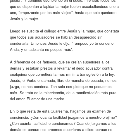
piedra’.” Y continuó escribiendo en el suelo, mientras todos los
que se disponían a lapidar la mujer fueron escabulléndose uno a
uno, “empezando por los más viejos”, hasta que solo quedaron
Jesús y la mujer.
Luego se suscita el diálogo entre Jesús y la mujer, que constata
que todos sus acusadores se habían desaparecido sin
condenarla. Entonces Jesús le dijo: “Tampoco yo te condeno.
Anda, y en adelante no peques más”.
A diferencia de los fariseos, que se creían superiores a los
demás y estaban prestos a levantar el dedo acusador contra
cualquiera que cometiera la más mínima transgresión a la ley,
Jesús, el Verbo encarnado, libre de mancha de pecado, no nos
juzga, no nos condena. Tan solo nos pide que no pequemos
más. Se trata de la misericordia, de la manifestación más pura
del amor. El amor de una madre…
En lo que resta de esta Cuaresma, hagamos un examen de
conciencia. ¿Con cuanta facilidad juzgamos a nuestro prójimo?
¿Con cuánta facilidad le condenamos? Cuando juzgamos a los
demás es porque nos creemos superiores a ellos; porque no