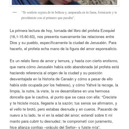
“Te sentiste segura de tu belleza y, amparada en tu fama, fornicaste y te
prostituiste con el primero que pasaba”.
La primera lectura de hoy, tomada del libro del profeta Ezequiel
(16,1-15.60.63), nos presenta nuevamente las relaciones entre
Dios y su pueblo, específicamente la ciudad de Jerusalén. Para
hacerlo, el profeta echa mano de la figura del amor esponsalicio.
Es un relato lleno de amor y ternura, y hasta con cierto erotismo,
que narra cómo Jerusalén había sido abandonada (el profeta está
haciendo referencia al origen de la ciudad y su posición
desventajada en la historia de Canaán y cómo a pesar de ello
había sido ocupada por los hebreos), y cómo Yahvé la recoge, la
limpia, la nutre, la viste, la ve desarrollarse en una hermosa
doncella que le cautiva, al punto que se casa con ella: “Creciste
y te hiciste moza, llegaste a la sazón; tus senos se afirmaron, y
el vello te brotó, pero estabas desnuda y en cueros. Pasando de
nuevo a tu lado, te vi en la edad del amor; extendí sobre ti mi
manto para cubrir tu desnudez; te comprometí con juramento,
hice alianza contigo –oráculo del Señor– y fuiste mía”.