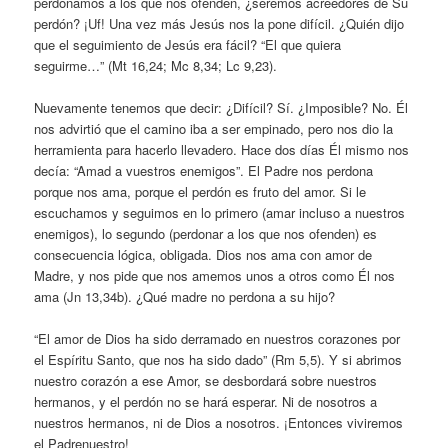
perdonamos a los que nos ofenden, ¿seremos acreedores de Su
perdón? ¡Uf! Una vez más Jesús nos la pone difícil. ¿Quién dijo
que el seguimiento de Jesús era fácil? “El que quiera
seguirme…” (Mt 16,24; Mc 8,34; Lc 9,23).
Nuevamente tenemos que decir: ¿Difícil? Sí. ¿Imposible? No. Él
nos advirtió que el camino iba a ser empinado, pero nos dio la
herramienta para hacerlo llevadero. Hace dos días Él mismo nos
decía: “Amad a vuestros enemigos”. El Padre nos perdona
porque nos ama, porque el perdón es fruto del amor. Si le
escuchamos y seguimos en lo primero (amar incluso a nuestros
enemigos), lo segundo (perdonar a los que nos ofenden) es
consecuencia lógica, obligada. Dios nos ama con amor de
Madre, y nos pide que nos amemos unos a otros como Él nos
ama (Jn 13,34b). ¿Qué madre no perdona a su hijo?
“El amor de Dios ha sido derramado en nuestros corazones por
el Espíritu Santo, que nos ha sido dado” (Rm 5,5). Y si abrimos
nuestro corazón a ese Amor, se desbordará sobre nuestros
hermanos, y el perdón no se hará esperar. Ni de nosotros a
nuestros hermanos, ni de Dios a nosotros. ¡Entonces viviremos
el Padrenuestro!