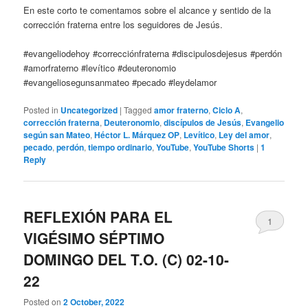
En este corto te comentamos sobre el alcance y sentido de la
corrección fraterna entre los seguidores de Jesús.
#evangeliodehoy #correcciónfraterna #discipulosdejesus #perdón
#amorfraterno #levítico #deuteronomio
#evangeliosegunsanmateo #pecado #leydelamor
Posted in
Uncategorized
|
Tagged
amor fraterno
,
Ciclo A
,
corrección fraterna
,
Deuteronomio
,
discípulos de Jesús
,
Evangelio
según san Mateo
,
Héctor L. Márquez OP
,
Levítico
,
Ley del amor
,
pecado
,
perdón
,
tiempo ordinario
,
YouTube
,
YouTube Shorts
|
1
Reply
REFLEXIÓN PARA EL
1
VIGÉSIMO SÉPTIMO
DOMINGO DEL T.O. (C) 02-10-
22
Posted on
2 October, 2022