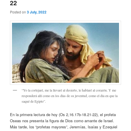
22
Posted on
3 July, 2022
“Yo la cortejaré, me la llevaré al desierto, le hablaré al corazón. Y me
responderá allí como en los días de su juventud, como el día en que la
saqué de Egipto”.
En la primera lectura de hoy (Os 2,16.17b-18.21-22), el profeta
Oseas nos presenta la figura de Dios como amante de Israel.
Más tarde, los “profetas mayores”, Jeremías, Isaías y Ezequiel