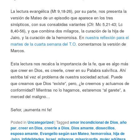
La lectura evangélica (Mt 9,18-26), por su parte, nos presenta la
versión de Mateo de un episodio que aparece en los tres
sinópticos, con sus consabidas variantes (
Cfr.
Mc 5,21-43; Lc
8,40-56), y que combina dos milagros, la curación de la hija de
Jairo, y la curación de la hemorroísa. En
nuestra reflexión para el
martes de la cuarta semana del T.O.
comentamos la versión de
Marcos.
Esta lectura nos recalca la importancia de la fe, que es algo más
que creer en Dios, es creerle, creer en su Palabra salvífica. Ahí
estriba tal vez el problema de nuestra sociedad actual. Puede
que creamos que Dios “existe”, pero, ¿le creemos y actuamos de
conformidad? Mientras no lo hagamos, estaremos “al garete”, a
merced del maligno…
Señor, ¡aumenta mi fe!
Posted in
Uncategorized
|
Tagged
amor incondicional de Dios
,
año
par
,
creer en Dios
,
creerle a Dios
,
Dios amante
,
diosecillos
,
esposo amante
,
Evangelio según san Mateo
,
hemorroísa
,
hija de
Jairo
,
infidelidades
,
Israel
,
milagros
,
misericordia
,
mujer adúltera
,