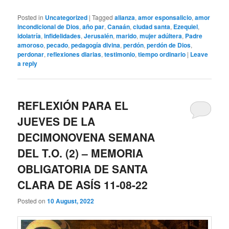
Posted in
Uncategorized
|
Tagged
alianza
,
amor esponsalicio
,
amor
incondicional de Dios
,
año par
,
Canaán
,
ciudad santa
,
Ezequiel
,
idolatría
,
infidelidades
,
Jerusalén
,
marido
,
mujer adúltera
,
Padre
amoroso
,
pecado
,
pedagogía divina
,
perdón
,
perdón de Dios
,
perdonar
,
reflexiones diarias
,
testimonio
,
tiempo ordinario
|
Leave
a reply
REFLEXIÓN PARA EL
JUEVES DE LA
DECIMONOVENA SEMANA
DEL T.O. (2) – MEMORIA
OBLIGATORIA DE SANTA
CLARA DE ASÍS 11-08-22
Posted on
10 August, 2022