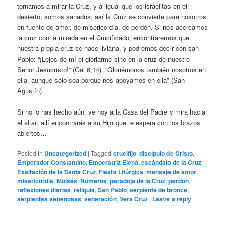
tornamos a mirar la Cruz, y al igual que los israelitas en el
desierto, somos sanados; así la Cruz se convierte para nosotros
en fuente de amor, de misericordia, de perdón. Si nos acercamos
la cruz con la mirada en el Crucificado, encontraremos que
nuestra propia cruz se hace liviana, y podremos decir con san
Pablo: “¡Lejos de mí el gloriarme sino en la cruz de nuestro
Señor Jesucristo!” (Gál 6,14). “Gloriémonos también nosotros en
ella, aunque sólo sea porque nos apoyamos en ella” (San
Agustín).
Si no lo has hecho aún, ve hoy a la Casa del Padre y mira hacia
el altar; allí encontrarás a su Hijo que te espera con los brazos
abiertos…
Posted in
Uncategorized
|
Tagged
crucifijo
,
discípulo de Cristo
,
Emperador Constantino
,
Emperatriz Elena
,
escándalo de la Cruz
,
Exaltación de la Santa Cruz
,
Fiesta Litúrgica
,
mensaje de amor
,
misericordia
,
Moisés
,
Números
,
paradoja de la Cruz
,
perdón
,
reflexiones diarias
,
reliquia
,
San Pablo
,
serpiente de bronce
,
serpientes venenosas
,
veneración
,
Vera Cruz
|
Leave a reply