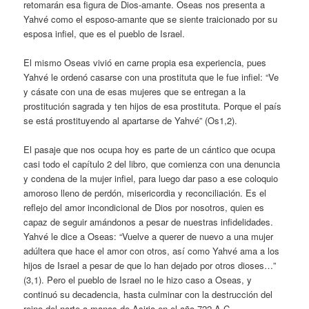
retomarán esa figura de Dios-amante. Oseas nos presenta a
Yahvé como el esposo-amante que se siente traicionado por su
esposa infiel, que es el pueblo de Israel.
El mismo Oseas vivió en carne propia esa experiencia, pues
Yahvé le ordenó casarse con una prostituta que le fue infiel: “Ve
y cásate con una de esas mujeres que se entregan a la
prostitución sagrada y ten hijos de esa prostituta. Porque el país
se está prostituyendo al apartarse de Yahvé” (Os1,2).
El pasaje que nos ocupa hoy es parte de un cántico que ocupa
casi todo el capítulo 2 del libro, que comienza con una denuncia
y condena de la mujer infiel, para luego dar paso a ese coloquio
amoroso lleno de perdón, misericordia y reconciliación. Es el
reflejo del amor incondicional de Dios por nosotros, quien es
capaz de seguir amándonos a pesar de nuestras infidelidades.
Yahvé le dice a Oseas: “Vuelve a querer de nuevo a una mujer
adúltera que hace el amor con otros, así como Yahvé ama a los
hijos de Israel a pesar de que lo han dejado por otros dioses…”
(3,1). Pero el pueblo de Israel no le hizo caso a Oseas, y
continuó su decadencia, hasta culminar con la destrucción del
reino del norte a manos de Asiria en el año 722 A.C.