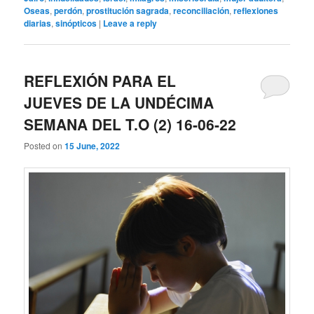
Oseas
,
perdón
,
prostitución sagrada
,
reconciliación
,
reflexiones
diarias
,
sinópticos
|
Leave a reply
REFLEXIÓN PARA EL
JUEVES DE LA UNDÉCIMA
SEMANA DEL T.O (2) 16-06-22
Posted on
15 June, 2022