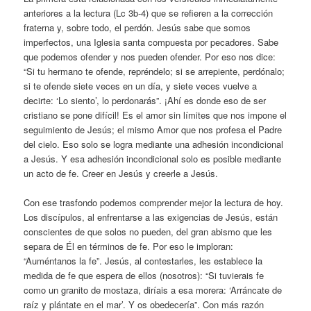
anteriores a la lectura (Lc 3b-4) que se refieren a la corrección
fraterna y, sobre todo, el perdón. Jesús sabe que somos
imperfectos, una Iglesia santa compuesta por pecadores. Sabe
que podemos ofender y nos pueden ofender. Por eso nos dice:
“Si tu hermano te ofende, repréndelo; si se arrepiente, perdónalo;
si te ofende siete veces en un día, y siete veces vuelve a
decirte: ‘Lo siento’, lo perdonarás”. ¡Ahí es donde eso de ser
cristiano se pone difícil! Es el amor sin límites que nos impone el
seguimiento de Jesús; el mismo Amor que nos profesa el Padre
del cielo. Eso solo se logra mediante una adhesión incondicional
a Jesús. Y esa adhesión incondicional solo es posible mediante
un acto de fe. Creer en Jesús y creerle a Jesús.
Con ese trasfondo podemos comprender mejor la lectura de hoy.
Los discípulos, al enfrentarse a las exigencias de Jesús, están
conscientes de que solos no pueden, del gran abismo que les
separa de Él en términos de fe. Por eso le imploran:
“Auméntanos la fe”. Jesús, al contestarles, les establece la
medida de fe que espera de ellos (nosotros): “Si tuvierais fe
como un granito de mostaza, diríais a esa morera: ‘Arráncate de
raíz y plántate en el mar’. Y os obedecería”. Con más razón