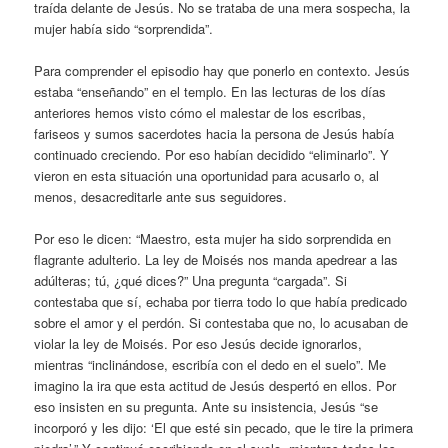
traída delante de Jesús. No se trataba de una mera sospecha, la
mujer había sido “sorprendida”.
Para comprender el episodio hay que ponerlo en contexto. Jesús
estaba “enseñando” en el templo. En las lecturas de los días
anteriores hemos visto cómo el malestar de los escribas,
fariseos y sumos sacerdotes hacia la persona de Jesús había
continuado creciendo. Por eso habían decidido “eliminarlo”. Y
vieron en esta situación una oportunidad para acusarlo o, al
menos, desacreditarle ante sus seguidores.
Por eso le dicen: “Maestro, esta mujer ha sido sorprendida en
flagrante adulterio. La ley de Moisés nos manda apedrear a las
adúlteras; tú, ¿qué dices?” Una pregunta “cargada”. Si
contestaba que sí, echaba por tierra todo lo que había predicado
sobre el amor y el perdón. Si contestaba que no, lo acusaban de
violar la ley de Moisés. Por eso Jesús decide ignorarlos,
mientras “inclinándose, escribía con el dedo en el suelo”. Me
imagino la ira que esta actitud de Jesús despertó en ellos. Por
eso insisten en su pregunta. Ante su insistencia, Jesús “se
incorporó y les dijo: ‘El que esté sin pecado, que le tire la primera