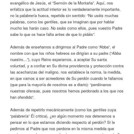
evangélico de Jesús, el “Sermón de la Montaña”. Aquí, nos
enfatiza que la actitud interior es lo verdaderamente importante,
no la palabrería hueca, repetida sin sentido: “No uséis muchas
palabras, como los gentiles, que se imaginan que por hablar
mucho les harán caso. No seáis como ellos, pues vuestro Padre
sabe lo que os hace falta antes de que lo pidáis”.
Además de enseñarnos a dirigirnos al Padre como “Abba”, el
nombre con que los niños hebreos se dirigían a su padre (“
Abba
nuestro…”), cuyo Reino esperamos, a aceptar Su santa
voluntad, y a confiar en Su divina providencia y protección contra
las acechanzas del maligno, nos establece la norma, la medida,
en que vamos a ser acreedores de Su perdón cuando le fallamos
(que para la mayoría de nosotros es a diario): “perdónanos
nuestras ofensas, pues nosotros hemos perdonado a los que nos
han ofendido”.
Además de repetirlo mecánicamente (como los gentiles cuya
“palabrería” Él critica), ¿en algún momento nos detenemos a
pensar en lo que estamos diciendo respecto al perdón? Si le
pedimos al Padre que nos perdone en la misma medida que