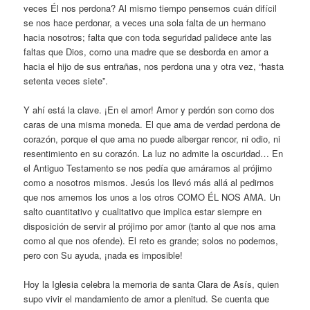
veces Él nos perdona? Al mismo tiempo pensemos cuán difícil
se nos hace perdonar, a veces una sola falta de un hermano
hacia nosotros; falta que con toda seguridad palidece ante las
faltas que Dios, como una madre que se desborda en amor a
hacia el hijo de sus entrañas, nos perdona una y otra vez, “hasta
setenta veces siete”.
Y ahí está la clave. ¡En el amor! Amor y perdón son como dos
caras de una misma moneda. El que ama de verdad perdona de
corazón, porque el que ama no puede albergar rencor, ni odio, ni
resentimiento en su corazón. La luz no admite la oscuridad… En
el Antiguo Testamento se nos pedía que amáramos al prójimo
como a nosotros mismos. Jesús los llevó más allá al pedirnos
que nos amemos los unos a los otros COMO ÉL NOS AMA. Un
salto cuantitativo y cualitativo que implica estar siempre en
disposición de servir al prójimo por amor (tanto al que nos ama
como al que nos ofende). El reto es grande; solos no podemos,
pero con Su ayuda, ¡nada es imposible!
Hoy la Iglesia celebra la memoria de santa Clara de Asís, quien
supo vivir el mandamiento de amor a plenitud. Se cuenta que