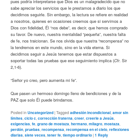
pues podría interpretarse que Dios es un malagradecido que no
sabe apreciar los servicios que le prestamos a diario los que
decidimos seguirle. Sin embargo, la lectura se refiere en realidad
a nosotros, quienes en ocasiones creemos que si servimos a
Dios con fidelidad, Él “nos debe”, es decir, que hemos comprado
su favor. De nuevo, nuestra mentalidad “pequeña”, nuestra falta
de fe, nos traicionan. Se nos olvida que nuestra “recompensa” no
la tendremos en este mundo, sino en la vida eterna. Si
decidimos seguir a Jesús tenemos que estar dispuestos a
soportar todas las pruebas que ese seguimiento implica (
Cfr
. Sir
2,1-6).
“Señor yo creo, pero aumenta mi fe”.
Que pasen un hermoso domingo lleno de bendiciones y de la
PAZ que solo Él puede brindarnos.
Posted in
Uncategorized
|
Tagged
adhesión incondicional
,
amor sin
límites
,
ciclo c
,
corrección fraterna
,
creer
,
creerle a Jesús
,
exigencias
,
fe
,
grano de mostaza
,
hermano
,
milagro
,
mostaza
,
perdón
,
pruebas
,
recompensa
,
recompensa en el cielo
,
reflexiones
diarias
,
siete veces
,
tener fe
,
tiempo ordinario
|
1
Reply