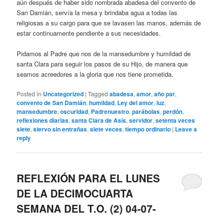
aún después de haber sido nombrada abadesa del convento de
San Damián, servía la mesa y brindaba agua a todas las
religiosas a su cargo para que se lavasen las manos, además de
estar continuamente pendiente a sus necesidades.
Pidamos al Padre que nos de la mansedumbre y humildad de
santa Clara para seguir los pasos de su Hijo, de manera que
seamos acreedores a la gloria que nos tiene prometida.
Posted in
Uncategorized
|
Tagged
abadesa
,
amor
,
año par
,
convento de San Damián
,
humildad
,
Ley del amor
,
luz
,
mansedumbre
,
oscuridad
,
Padrenuestro
,
parábolas
,
perdón
,
reflexiones diarias
,
santa Clara de Asís
,
servidor
,
setenta veces
siete
,
siervo sin entrañas
,
siete veces
,
tiempo ordinario
|
Leave a
reply
REFLEXIÓN PARA EL LUNES
DE LA DECIMOCUARTA
SEMANA DEL T.O. (2) 04-07-