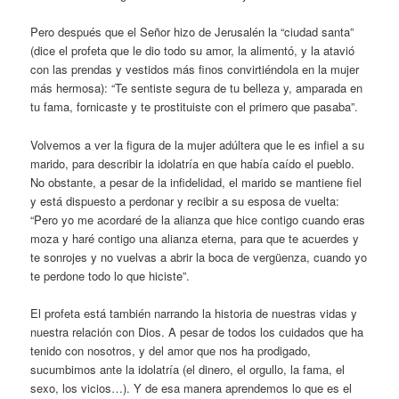
Pero después que el Señor hizo de Jerusalén la “ciudad santa”
(dice el profeta que le dio todo su amor, la alimentó, y la atavió
con las prendas y vestidos más finos convirtiéndola en la mujer
más hermosa): “Te sentiste segura de tu belleza y, amparada en
tu fama, fornicaste y te prostituiste con el primero que pasaba”.
Volvemos a ver la figura de la mujer adúltera que le es infiel a su
marido, para describir la idolatría en que había caído el pueblo.
No obstante, a pesar de la infidelidad, el marido se mantiene fiel
y está dispuesto a perdonar y recibir a su esposa de vuelta:
“Pero yo me acordaré de la alianza que hice contigo cuando eras
moza y haré contigo una alianza eterna, para que te acuerdes y
te sonrojes y no vuelvas a abrir la boca de vergüenza, cuando yo
te perdone todo lo que hiciste”.
El profeta está también narrando la historia de nuestras vidas y
nuestra relación con Dios. A pesar de todos los cuidados que ha
tenido con nosotros, y del amor que nos ha prodigado,
sucumbimos ante la idolatría (el dinero, el orgullo, la fama, el
sexo, los vicios…). Y de esa manera aprendemos lo que es el