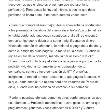
(recordemos que el siete es el número que representa la
perfección). Pero Jesús lo lleva al infinito, a decirle que debe
perdonar no hasta siete, sino hasta setenta veces siete.
Y para que comprendieran mejor, Jesús aprovecha la oportunidad
y les presenta la “parábola del siervo sin entrañas”, a quien el rey
le había perdonado una deuda cuantiosa, y al salir se encontró
con un amigo que le debía una suma insignificante de dinero.
Haciendo ademán de ahorcarle, le reclamó el pago de la deuda; y
como el amigo no pudo pagarle, lo metió en la cárcel. Cuando el
rey se enteró de lo ocurrido, mandó llamar al siervo y le dijo:
“¡Siervo malvado! Toda aquella deuda te la perdoné porque me lo
pediste. ¿No debías tú también tener compasión de tu
compañero, como yo tuve compasión de ti?” Y el señor,
indignado, lo mandó a meter preso hasta que pagara la deuda. A
lo que Jesús añadió: “Lo mismo hará con vosotros mi Padre del
cielo, si cada cual no perdona de corazón a su hermano”.
“Perdona nuestras ofensas como nosotros perdonamos a los que
nos ofenden”… Habiendo meditado este evangelio, tenemos que
preguntarnos: ¿cuántas veces ofendemos a Dios? ¿Cuántas