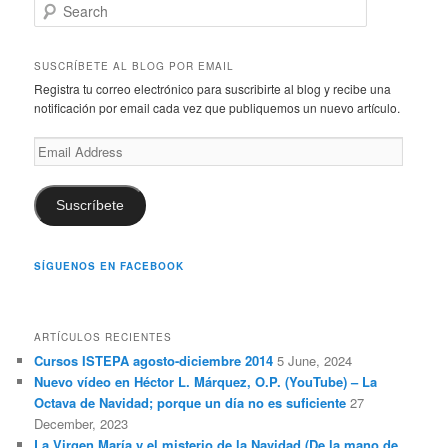
S
e
a
r
SUSCRÍBETE AL BLOG POR EMAIL
c
Registra tu correo electrónico para suscribirte al blog y recibe una
h
notificación por email cada vez que publiquemos un nuevo artículo.
Email
Address
Suscríbete
SÍGUENOS EN FACEBOOK
ARTÍCULOS RECIENTES
Cursos ISTEPA agosto-diciembre 2014
5 June, 2024
Nuevo vídeo en Héctor L. Márquez, O.P. (YouTube) – La
Octava de Navidad; porque un día no es suficiente
27
December, 2023
La Virgen María y el misterio de la Navidad (De la mano de