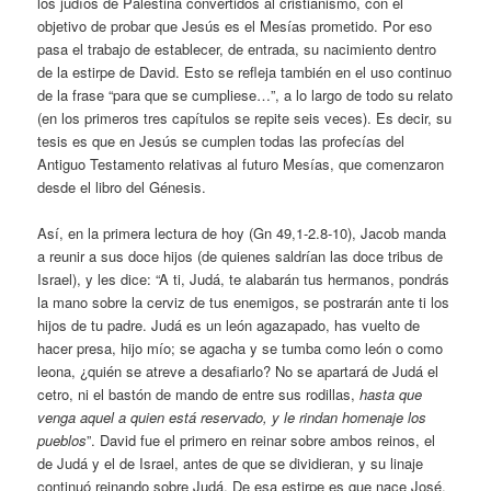
los judíos de Palestina convertidos al cristianismo, con el
objetivo de probar que Jesús es el Mesías prometido. Por eso
pasa el trabajo de establecer, de entrada, su nacimiento dentro
de la estirpe de David. Esto se refleja también en el uso continuo
de la frase “para que se cumpliese…”, a lo largo de todo su relato
(en los primeros tres capítulos se repite seis veces). Es decir, su
tesis es que en Jesús se cumplen todas las profecías del
Antiguo Testamento relativas al futuro Mesías, que comenzaron
desde el libro del Génesis.
Así, en la primera lectura de hoy (Gn 49,1-2.8-10), Jacob manda
a reunir a sus doce hijos (de quienes saldrían las doce tribus de
Israel), y les dice: “A ti, Judá, te alabarán tus hermanos, pondrás
la mano sobre la cerviz de tus enemigos, se postrarán ante ti los
hijos de tu padre. Judá es un león agazapado, has vuelto de
hacer presa, hijo mío; se agacha y se tumba como león o como
leona, ¿quién se atreve a desafiarlo? No se apartará de Judá el
cetro, ni el bastón de mando de entre sus rodillas,
hasta que
venga aquel a quien está reservado, y le rindan homenaje los
pueblos
”. David fue el primero en reinar sobre ambos reinos, el
de Judá y el de Israel, antes de que se dividieran, y su linaje
continuó reinando sobre Judá. De esa estirpe es que nace José,