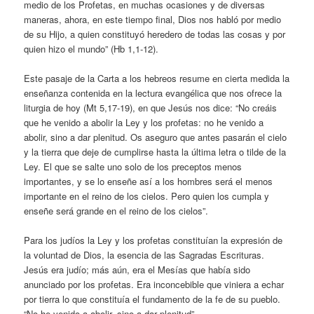
medio de los Profetas, en muchas ocasiones y de diversas
maneras, ahora, en este tiempo final, Dios nos habló por medio
de su Hijo, a quien constituyó heredero de todas las cosas y por
quien hizo el mundo” (Hb 1,1-12).
Este pasaje de la Carta a los hebreos resume en cierta medida la
enseñanza contenida en la lectura evangélica que nos ofrece la
liturgia de hoy (Mt 5,17-19), en que Jesús nos dice: “No creáis
que he venido a abolir la Ley y los profetas: no he venido a
abolir, sino a dar plenitud. Os aseguro que antes pasarán el cielo
y la tierra que deje de cumplirse hasta la última letra o tilde de la
Ley. El que se salte uno solo de los preceptos menos
importantes, y se lo enseñe así a los hombres será el menos
importante en el reino de los cielos. Pero quien los cumpla y
enseñe será grande en el reino de los cielos”.
Para los judíos la Ley y los profetas constituían la expresión de
la voluntad de Dios, la esencia de las Sagradas Escrituras.
Jesús era judío; más aún, era el Mesías que había sido
anunciado por los profetas. Era inconcebible que viniera a echar
por tierra lo que constituía el fundamento de la fe de su pueblo.
“No he venido a abolir, sino a dar plenitud”.