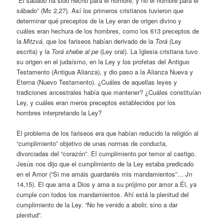
“El sábado ha sido hecho para el hombre, y no el hombre para el
sábado” (Mc 2,27). Así los primeros cristianos tuvieron que
determinar qué preceptos de la Ley eran de origen divino y
cuáles eran hechura de los hombres, como los 613 preceptos de
la
Mitzvá
, que los fariseos habían derivado de la
Torá
(Ley
escrita) y la
Torá shebe al pe
(Ley oral). La Iglesia cristiana tuvo
su origen en el judaísmo, en la Ley y los profetas del Antiguo
Testamento (Antigua Alianza), y dio paso a la Alianza Nueva y
Eterna (Nuevo Testamento). ¿Cuáles de aquellas leyes y
tradiciones ancestrales había que mantener? ¿Cuáles constituían
Ley, y cuáles eran meros preceptos establecidos por los
hombres interpretando la Ley?
El problema de los fariseos era que habían reducido la religión al
“cumplimiento” objetivo de unas normas de conducta,
divorciadas del “corazón”. El cumplimiento por temor al castigo.
Jesús nos dijo que el cumplimiento de la Ley estaba predicado
en el Amor (“Si me amáis guardaréis mis mandamientos”… Jn
14,15). El que ama a Dios y ama a su prójimo por amor a Él, ya
cumple con todos los mandamientos. Ahí está la plenitud del
cumplimiento de la Ley. “No he venido a abolir, sino a dar
plenitud”.