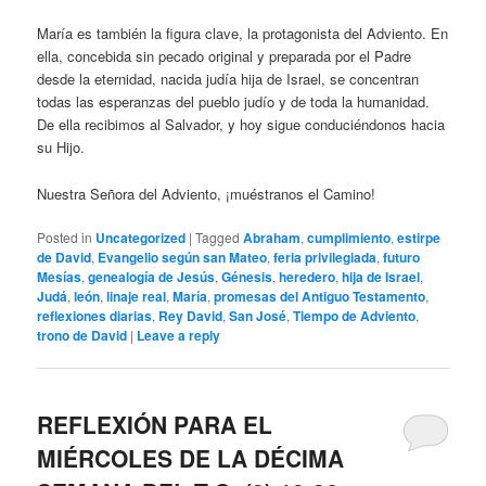
María es también la figura clave, la protagonista del Adviento. En
ella, concebida sin pecado original y preparada por el Padre
desde la eternidad, nacida judía hija de Israel, se concentran
todas las esperanzas del pueblo judío y de toda la humanidad.
De ella recibimos al Salvador, y hoy sigue conduciéndonos hacia
su Hijo.
Nuestra Señora del Adviento, ¡muéstranos el Camino!
Posted in
Uncategorized
|
Tagged
Abraham
,
cumplimiento
,
estirpe
de David
,
Evangelio según san Mateo
,
feria privilegiada
,
futuro
Mesías
,
genealogía de Jesús
,
Génesis
,
heredero
,
hija de Israel
,
Judá
,
león
,
linaje real
,
María
,
promesas del Antiguo Testamento
,
reflexiones diarias
,
Rey David
,
San José
,
Tiempo de Adviento
,
trono de David
|
Leave a reply
REFLEXIÓN PARA EL
MIÉRCOLES DE LA DÉCIMA