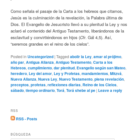
Como señala el pasaje de la Carta a los hebreos que citamos,
Jesús es la culminación de la revelación, la Palabra última de
Dios. El Evangelio de Jesucristo llevó a su plenitud la Ley y nos
aclaró el contenido del Antiguo Testamento, liberándonos de la
esclavitud y convirtiéndonos en hijos (
Cfr
. Gál 4,5). Así,
“seremos grandes en el reino de los cielos”.
Posted in
Uncategorized
|
Tagged
abolir la Ley
,
amar al prójimo
,
año par
,
Antigua Alianza
,
Antiguo Testamento
,
Carta a los
Hebreos
,
cumplimiento
,
dar plenitud
,
Evangelio según san Mateo
,
heredero
,
Ley del amor
,
Ley y Profetas
,
mandamientos
,
Mitzvá
,
Nueva Alianza
,
Nueva Ley
,
Nuevo Testamento
,
plena revelación
,
preceptos
,
profetas
,
reflexiones diarias
,
Reino de los Cielos
,
sábado
,
tiempo ordinario
,
Torá
,
Torá shebe al pe
|
Leave a reply
RSS
RSS - Posts
BÚSQUEDA