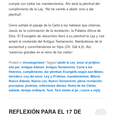
cumple con todos los mandamientos. Ahí está la plenitud del
cumplimiento de la Ley. “No he venido a abolir, sino a dar
plenitud”.
Como señala el pasaje de la Carta a los hebreos que citamos,
Jesús es la culminación de la revelación, la Palabra última de
Dios. El Evangelio de Jesucristo llevó a su plenitud la Ley y nos
aclaró el contenido del Antiguo Testamento, liberándonos de la
esclavitud y convirtiéndonos en hijos (
Cfr
. Gál 4,5). Así,
“seremos grandes en el reino de los cielos”.
Posted in
Uncategorized
|
Tagged
abolir la Ley
,
amar al prójimo
,
año par
,
Antigua Alianza
,
Antiguo Testamento
,
Carta a los
Hebreos
,
cumplimiento
,
dar plenitud
,
Evangelio según san Mateo
,
heredero
,
Ley del amor
,
Ley y Profetas
,
mandamientos
,
Mitzvá
,
Nueva Alianza
,
Nueva Ley
,
Nuevo Testamento
,
plena revelación
,
preceptos
,
profetas
,
reflexiones diarias
,
Reino de los Cielos
,
sábado
,
tiempo ordinario
,
Torá
,
Torá shebe al pe
|
Leave a reply
REFLEXIÓN PARA EL 17 DE