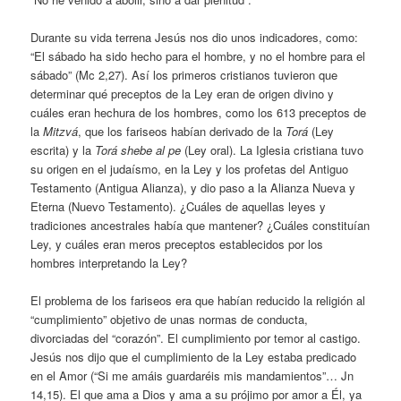
Durante su vida terrena Jesús nos dio unos indicadores, como:
“El sábado ha sido hecho para el hombre, y no el hombre para el
sábado” (Mc 2,27). Así los primeros cristianos tuvieron que
determinar qué preceptos de la Ley eran de origen divino y
cuáles eran hechura de los hombres, como los 613 preceptos de
la
Mitzvá
, que los fariseos habían derivado de la
Torá
(Ley
escrita) y la
Torá shebe al pe
(Ley oral). La Iglesia cristiana tuvo
su origen en el judaísmo, en la Ley y los profetas del Antiguo
Testamento (Antigua Alianza), y dio paso a la Alianza Nueva y
Eterna (Nuevo Testamento). ¿Cuáles de aquellas leyes y
tradiciones ancestrales había que mantener? ¿Cuáles constituían
Ley, y cuáles eran meros preceptos establecidos por los
hombres interpretando la Ley?
El problema de los fariseos era que habían reducido la religión al
“cumplimiento” objetivo de unas normas de conducta,
divorciadas del “corazón”. El cumplimiento por temor al castigo.
Jesús nos dijo que el cumplimiento de la Ley estaba predicado
en el Amor (“Si me amáis guardaréis mis mandamientos”… Jn
14,15). El que ama a Dios y ama a su prójimo por amor a Él, ya