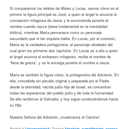
Si comparamos los relatos de Mateo y Lucas, vemos cómo en el
primero la figura principal es José, a quien el ángel le anuncia la
concepción milagrosa de Jesús y le encomienda ponerle el
nombre cuando nazca (tarea fundamental en la mentalidad
bíblica), mientras María permanece como un personaje
secundario que ni tan siquiera habla. En Lucas, por el contrario,
María es la verdadera protagonista, el personaje alrededor del
cual giran los primeros dos capítulos. En Lucas es a ella a quien
el ángel anuncia el embarazo milagroso, recibe el nombre de
“llena de gracia”, y se le encarga ponerle el nombre a Jesús.
María es también la figura clave, la protagonista del Adviento. En
ella, concebida sin pecado original y preparada por el Padre
desde la eternidad, nacida judía hija de Israel, se concentran
todas las esperanzas del pueblo judío y de toda la humanidad.
De ella recibimos al Salvador, y hoy sigue conduciéndonos hacia
su Hijo.
Nuestra Señora del Adviento, ¡muéstranos el Camino!
Posted in
Uncategorized
|
Tagged
Abraham
,
cumplimiento
,
esposo