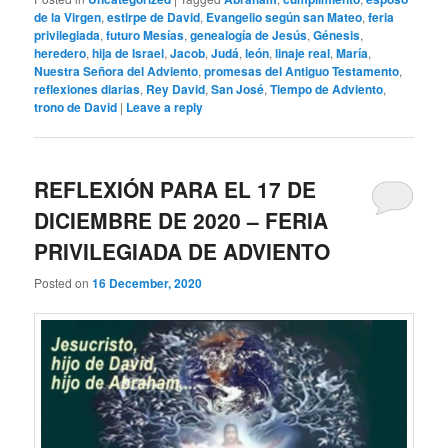
de la Virgen
,
estirpe de David
,
Evangelio según san Mateo
,
feria
privilegiada
,
futuro Mesías
,
genealogía de Jesús
,
Génesis
,
heredero
,
hija de Israel
,
Jacob
,
Judá
,
león
,
linaje real
,
María
,
Nuestra Señora del Adviento
,
promesas del Antiguo Testamento
,
reflexiones diarias
,
Rey David
,
San José
,
Tiempo de Adviento
,
trono de David
|
Leave a reply
REFLEXIÓN PARA EL 17 DE
DICIEMBRE DE 2020 – FERIA
PRIVILEGIADA DE ADVIENTO
Posted on
16 December, 2020