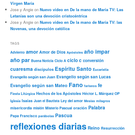
Virgen María
Jose y Angie
on
Nuevo vídeo en De la mano de María TV: Las
Letanías son una devoción cristocéntrica
Jose y Angie
on
Nuevo vídeo en De la mano de María TV: las
Novenas, una devoción católica
TAGS
año impar
amor
Amor de Dios
Adviento
Apóstoles
año par
ciclo c
conversión
Buena Noticia
Ciclo A
Espíritu Santo
cuaresma
discípulos
Eucaristía
Evangelio según san Lucas
Evangelio según san Juan
Fano
fe
Evangelio según san Mateo
fariseos
Hechos de los Apóstoles
Héctor L. Márquez OP
Fiesta Litúrgica
Isaías
Ley del amor
Iglesia
Juan el Bautista
Mesías
milagros
Palabra
misericordia
oración
misión
Misterio Pascual
Pascua
Papa Francisco
parábolas
reflexiones diarias
Reino
Resurrección