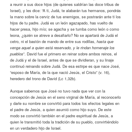
a reunir a sus doce hijos (de quienes saldrían las doce tribus de
Israel), y les dice: “A ti, Judá, te alabarán tus hermanos, pondrás
la mano sobre la cerviz de tus enemigos, se postrarán ante ti los
hijos de tu padre. Judá es un león agazapado, has vuelto de
hacer presa, hijo mío; se agacha y se tumba como león o como
leona, ¿quién se atreve a desafiarlo? No se apartará de Judá el
cetro, ni el bastón de mando de entre sus rodillas,
hasta que
venga aquel a quien está reservado, y le rindan homenaje los
pueblos
”. David fue el primero en reinar sobre ambos reinos, el
de Judá y el de Israel, antes de que se dividieran, y su linaje
continuó reinando sobre Judá. De esa estirpe es que nace José,
“esposo de María, de la que nació Jesús, el Cristo” (v. 16),
heredero del trono de David (Lc 1,32b).
Aunque sabemos que José no tuvo nada que ver con la
concepción de Jesús en el seno virginal de María, al reconocerlo
y darle su nombre se convirtió para todos los efectos legales en
el padre de Jesús, a quien asumió como hijo suyo. De este
modo se convirtió también en el padre espiritual de Jesús, a
quien le transmitió toda la tradición de su pueblo, convirtiéndolo
en un verdadero hijo de Israel.