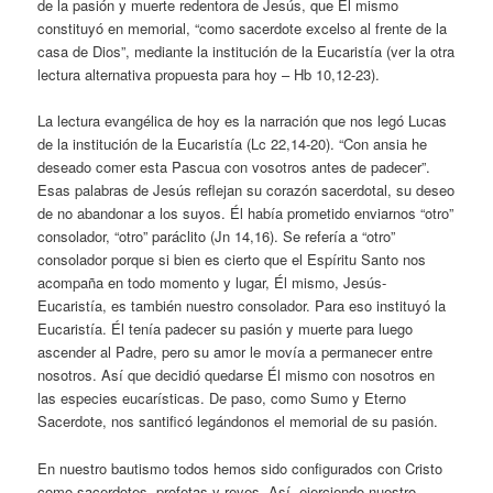
de la pasión y muerte redentora de Jesús, que Él mismo
constituyó en memorial, “como sacerdote excelso al frente de la
casa de Dios”, mediante la institución de la Eucaristía (ver la otra
lectura alternativa propuesta para hoy – Hb 10,12-23).
La lectura evangélica de hoy es la narración que nos legó Lucas
de la institución de la Eucaristía (Lc 22,14-20). “Con ansia he
deseado comer esta Pascua con vosotros antes de padecer”.
Esas palabras de Jesús reflejan su corazón sacerdotal, su deseo
de no abandonar a los suyos. Él había prometido enviarnos “otro”
consolador, “otro” paráclito (Jn 14,16). Se refería a “otro”
consolador porque si bien es cierto que el Espíritu Santo nos
acompaña en todo momento y lugar, Él mismo, Jesús-
Eucaristía, es también nuestro consolador. Para eso instituyó la
Eucaristía. Él tenía padecer su pasión y muerte para luego
ascender al Padre, pero su amor le movía a permanecer entre
nosotros. Así que decidió quedarse Él mismo con nosotros en
las especies eucarísticas. De paso, como Sumo y Eterno
Sacerdote, nos santificó legándonos el memorial de su pasión.
En nuestro bautismo todos hemos sido configurados con Cristo
como sacerdotes, profetas y reyes. Así, ejerciendo nuestro