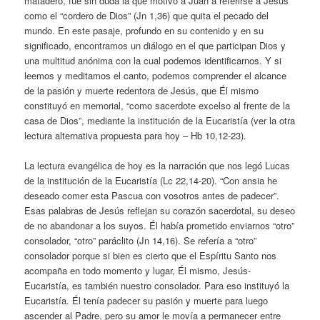
matadero, fue sin duda la que motivó a Juan a referirse a Jesús
como el “cordero de Dios” (Jn 1,36) que quita el pecado del
mundo. En este pasaje, profundo en su contenido y en su
significado, encontramos un diálogo en el que participan Dios y
una multitud anónima con la cual podemos identificarnos. Y si
leemos y meditamos el canto, podemos comprender el alcance
de la pasión y muerte redentora de Jesús, que Él mismo
constituyó en memorial, “como sacerdote excelso al frente de la
casa de Dios”, mediante la institución de la Eucaristía (ver la otra
lectura alternativa propuesta para hoy – Hb 10,12-23).
La lectura evangélica de hoy es la narración que nos legó Lucas
de la institución de la Eucaristía (Lc 22,14-20). “Con ansia he
deseado comer esta Pascua con vosotros antes de padecer”.
Esas palabras de Jesús reflejan su corazón sacerdotal, su deseo
de no abandonar a los suyos. Él había prometido enviarnos “otro”
consolador, “otro” paráclito (Jn 14,16). Se refería a “otro”
consolador porque si bien es cierto que el Espíritu Santo nos
acompaña en todo momento y lugar, Él mismo, Jesús-
Eucaristía, es también nuestro consolador. Para eso instituyó la
Eucaristía. Él tenía padecer su pasión y muerte para luego
ascender al Padre, pero su amor le movía a permanecer entre