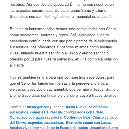
nosotros. Así que decidió quedarse Él mismo con nosotros en
las especies eucarísticas. De paso, como Sumo y Eterno
Sacerdote, nos santificó legándonos el memorial de su pasión.
En nuestro bautismo todos hemos sido configurados con Cristo
como sacerdotes, profetas y reyes. Así, ejerciendo nuestro
sacerdocio común, cada vez que participamos de la celebración
eucarística, nos ofrecernos a nosotros mismos como hostias
vivas, uniendo nuestro sacrificio al único y eterno sacrificio
ofrecido por Él para nuestra salvación, en una completa oblación
al Padre.
Hoy es también un día para orar por nuestros sacerdotes, para
que el Señor les brinde las fuerzas y la perseverancia para
ejercer su sacerdocio sacramental, que permite a Jesús, Sumo y
Eterno Sacerdote, continuar ejerciendo el suyo a través de ellos.
Posted in
Uncategorized
|
Tagged
Buena Nueva
,
celebración
eucarística
,
comer esta Pascua
,
configurados con Cristo
,
Consolador
,
corazón sacerdotal
,
Cordero de Dios
,
Cuarto cántico
del Siervo
,
especies eucarísticas
,
Evangelio según san Lucas
,
hostias vivas
,
Institución de la Eucaristía
,
Isaías
,
Jesucristo Sumo