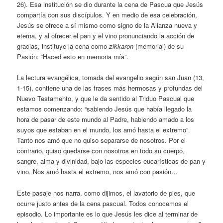
26). Esa institución se dio durante la cena de Pascua que Jesús
compartía con sus discípulos. Y en medio de esa celebración,
Jesús se ofrece a sí mismo como signo de la Alianza nueva y
eterna, y al ofrecer el pan y el vino pronunciando la acción de
gracias, instituye la cena como
zikkaron
(memorial) de su
Pasión: “Haced esto en memoria mía”.
La lectura evangélica, tomada del evangelio según san Juan (13,
1-15), contiene una de las frases más hermosas y profundas del
Nuevo Testamento, y que le da sentido al Triduo Pascual que
estamos comenzando: “sabiendo Jesús que había llegado la
hora de pasar de este mundo al Padre, habiendo amado a los
suyos que estaban en el mundo, los amó hasta el extremo”.
Tanto nos amó que no quiso separarse de nosotros. Por el
contrario, quiso quedarse con nosotros en todo su cuerpo,
sangre, alma y divinidad, bajo las especies eucarísticas de pan y
vino. Nos amó hasta el extremo, nos amó con pasión…
Este pasaje nos narra, como dijimos, el lavatorio de pies, que
ocurre justo antes de la cena pascual. Todos conocemos el
episodio. Lo importante es lo que Jesús les dice al terminar de