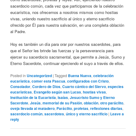
sacerdocio común, cada vez que participamos de la celebración
eucarística, nos ofrecernos a nosotros mismos como hostias
vivas, uniendo nuestro sacrificio al único y eterno sacrificio
ofrecido por Él para nuestra salvación, en una completa oblación
al Padre.
Hoy es también un día para orar por nuestros sacerdotes, para
que el Señor les brinde las fuerzas y la perseverancia para
ejercer su sacerdocio sacramental, que permite a Jesús, Sumo y
Eterno Sacerdote, continuar ejerciendo el suyo a través de ellos.
Posted in
Uncategorized
|
Tagged
Buena Nueva
,
celebración
eucarística
,
comer esta Pascua
,
configurados con Cristo
,
Consolador
,
Cordero de Dios
,
Cuarto cántico del Siervo
,
especies
eucarísticas
,
Evangelio según san Lucas
,
hostias vivas
,
Institución de la Eucaristía
,
Isaías
,
Jesucristo Sumo y Eterno
Sacerdote
,
Jesús
,
memorial de su Pasión
,
oblación
,
otro paráclito
,
oveja llevada al matadero
,
Paráclito
,
profetas
,
reflexiones diarias
,
sacerdocio común
,
sacerdotes
,
único y eterno sacrificio
|
Leave a
reply