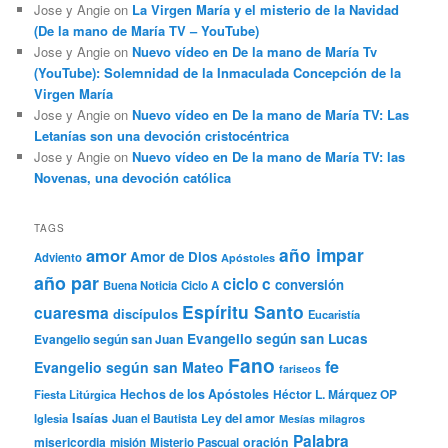
Jose y Angie
on
La Virgen María y el misterio de la Navidad
(De la mano de María TV – YouTube)
Jose y Angie
on
Nuevo vídeo en De la mano de María Tv
(YouTube): Solemnidad de la Inmaculada Concepción de la
Virgen María
Jose y Angie
on
Nuevo vídeo en De la mano de María TV: Las
Letanías son una devoción cristocéntrica
Jose y Angie
on
Nuevo vídeo en De la mano de María TV: las
Novenas, una devoción católica
TAGS
año impar
amor
Amor de Dios
Adviento
Apóstoles
año par
ciclo c
conversión
Buena Noticia
Ciclo A
Espíritu Santo
cuaresma
discípulos
Eucaristía
Evangelio según san Lucas
Evangelio según san Juan
Fano
fe
Evangelio según san Mateo
fariseos
Hechos de los Apóstoles
Héctor L. Márquez OP
Fiesta Litúrgica
Isaías
Ley del amor
Iglesia
Juan el Bautista
Mesías
milagros
Palabra
misericordia
oración
misión
Misterio Pascual