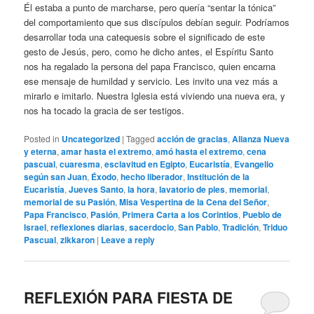
Él estaba a punto de marcharse, pero quería “sentar la tónica”
del comportamiento que sus discípulos debían seguir. Podríamos
desarrollar toda una catequesis sobre el significado de este
gesto de Jesús, pero, como he dicho antes, el Espíritu Santo
nos ha regalado la persona del papa Francisco, quien encarna
ese mensaje de humildad y servicio. Les invito una vez más a
mirarlo e imitarlo. Nuestra Iglesia está viviendo una nueva era, y
nos ha tocado la gracia de ser testigos.
Posted in
Uncategorized
|
Tagged
acción de gracias
,
Alianza Nueva
y eterna
,
amar hasta el extremo
,
amó hasta el extremo
,
cena
pascual
,
cuaresma
,
esclavitud en Egipto
,
Eucaristía
,
Evangelio
según san Juan
,
Éxodo
,
hecho liberador
,
Institución de la
Eucaristía
,
Jueves Santo
,
la hora
,
lavatorio de pies
,
memorial
,
memorial de su Pasión
,
Misa Vespertina de la Cena del Señor
,
Papa Francisco
,
Pasión
,
Primera Carta a los Corintios
,
Pueblo de
Israel
,
reflexiones diarias
,
sacerdocio
,
San Pablo
,
Tradición
,
Triduo
Pascual
,
zikkaron
|
Leave a reply
REFLEXIÓN PARA FIESTA DE