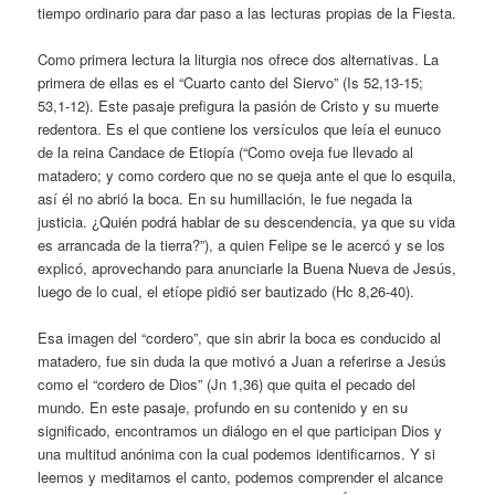
tiempo ordinario para dar paso a las lecturas propias de la Fiesta.
Como primera lectura la liturgia nos ofrece dos alternativas. La
primera de ellas es el “Cuarto canto del Siervo” (Is 52,13-15;
53,1-12). Este pasaje prefigura la pasión de Cristo y su muerte
redentora. Es el que contiene los versículos que leía el eunuco
de la reina Candace de Etiopía (“Como oveja fue llevado al
matadero; y como cordero que no se queja ante el que lo esquila,
así él no abrió la boca. En su humillación, le fue negada la
justicia. ¿Quién podrá hablar de su descendencia, ya que su vida
es arrancada de la tierra?”), a quien Felipe se le acercó y se los
explicó, aprovechando para anunciarle la Buena Nueva de Jesús,
luego de lo cual, el etíope pidió ser bautizado (Hc 8,26-40).
Esa imagen del “cordero”, que sin abrir la boca es conducido al
matadero, fue sin duda la que motivó a Juan a referirse a Jesús
como el “cordero de Dios” (Jn 1,36) que quita el pecado del
mundo. En este pasaje, profundo en su contenido y en su
significado, encontramos un diálogo en el que participan Dios y
una multitud anónima con la cual podemos identificarnos. Y si
leemos y meditamos el canto, podemos comprender el alcance