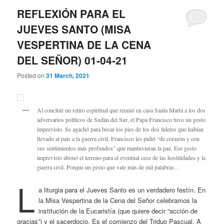
REFLEXIÓN PARA EL
JUEVES SANTO (MISA
VESPERTINA DE LA CENA
DEL SEÑOR) 01-04-21
Posted on
31 March, 2021
Al concluir un retiro espiritual que reunió en casa Santa Marta a los dos
adversarios políticos de Sudán del Sur, el Papa Francisco tuvo un gesto
imprevisto. Se agachó para besar los pies de los dos líderes que habían
llevado al país a la guerra civil. Francisco les pidió “de corazón y con
sus sentimientos más profundos” que mantuvieran la paz. Ese gesto
imprevisto abonó el terreno para el eventual cese de las hostilidades y la
guerra civil. Porque un gesto que vale más de mil palabras…
L
a liturgia para el Jueves Santo es un verdadero festín. En
la Misa Vespertina de la Cena del Señor celebramos la
institución de la Eucaristía (que quiere decir “acción de
gracias”) y el sacerdocio. Es el comienzo del Triduo Pascual. A