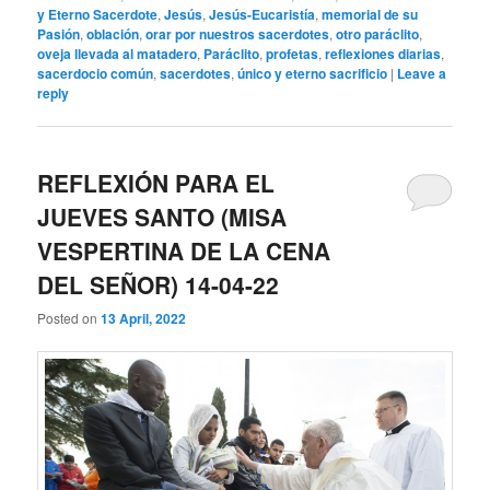
y Eterno Sacerdote
,
Jesús
,
Jesús-Eucaristía
,
memorial de su
Pasión
,
oblación
,
orar por nuestros sacerdotes
,
otro paráclito
,
oveja llevada al matadero
,
Paráclito
,
profetas
,
reflexiones diarias
,
sacerdocio común
,
sacerdotes
,
único y eterno sacrificio
|
Leave a
reply
REFLEXIÓN PARA EL
JUEVES SANTO (MISA
VESPERTINA DE LA CENA
DEL SEÑOR) 14-04-22
Posted on
13 April, 2022