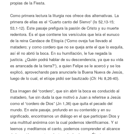
propias de la Fiesta.
Como primera lectura la liturgia nos ofrece dos alternativas. La
primera de ellas es el “Cuarto canto del Siervo” (Is 52,13-15;
53,1-12). Este pasaje prefigura la pasión de Cristo y su muerte
redentora. Es el que contiene los versículos que leía el eunuco
de la reina Candace de Etiopía (“Como oveja fue llevado al
matadero; y como cordero que no se queja ante el que lo esquila,
así él no abrió la boca. En su humillación, le fue negada la
justicia. ¿Quién podrá hablar de su descendencia, ya que su vida
es arrancada de la tierra?”), a quien Felipe se le acercó y se los
explicó, aprovechando para anunciarle la Buena Nueva de Jesús,
luego de lo cual, el etíope pidió ser bautizado (
Cfr.
Hc 8,26-40).
Esa imagen del “cordero”, que sin abrir la boca es conducido al
matadero, fue sin duda la que motivó a Juan a referirse a Jesús
como el “cordero de Dios” (Jn 1,36) que quita el pecado del
mundo. En este pasaje, profundo en su contenido y en su
significado, encontramos un diálogo en el que participan Dios y
una multitud anónima con la cual podemos identificarnos. Y si
leemos y meditamos el canto, podemos comprender el alcance