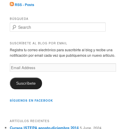
RSS - Posts
BÚSQUEDA
S
e
a
r
SUSCRÍBETE AL BLOG POR EMAIL
c
Registra tu correo electrónico para suscribirte al blog y recibe una
h
notificación por email cada vez que publiquemos un nuevo artículo.
Email
Address
Suscríbete
SÍGUENOS EN FACEBOOK
ARTÍCULOS RECIENTES
Cursos ISTEPA agosto-diciembre 2014
5 June, 2024