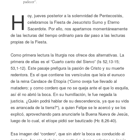
padecer”.
H
oy, jueves posterior a la solemnidad de Pentecostés,
celebramos la Fiesta de Jesucristo Sumo y Eterno
Sacerdote. Por ello, nos apartamos momentáneamente
de las lecturas del tiempo ordinario para dar paso a las lecturas
propias de la Fiesta.
Como primera lectura la liturgia nos ofrece dos alternativas. La
primera de ellas es el “Cuarto canto del Siervo” (Is 52,13-15;
53,1-12). Este pasaje prefigura la pasión de Cristo y su muerte
redentora. Es el que contiene los versículos que leía el eunuco
de la reina Candace de Etiopía (“Como oveja fue llevado al
matadero; y como cordero que no se queja ante el que lo esquila,
así él no abrió la boca. En su humillación, le fue negada la
justicia. ¿Quién podrá hablar de su descendencia, ya que su vida
es arrancada de la tierra?”), a quien Felipe se le acercó y se los
explicó, aprovechando para anunciarle la Buena Nueva de Jesús,
luego de lo cual, el etíope pidió ser bautizado (Hc 8,26-40).
Esa imagen del “cordero”, que sin abrir la boca es conducido al