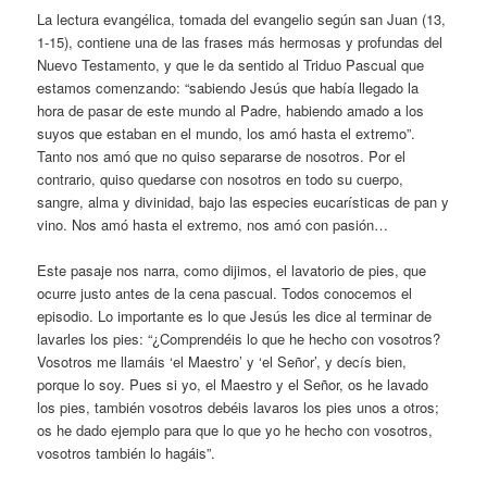
La lectura evangélica, tomada del evangelio según san Juan (13,
1-15), contiene una de las frases más hermosas y profundas del
Nuevo Testamento, y que le da sentido al Triduo Pascual que
estamos comenzando: “sabiendo Jesús que había llegado la
hora de pasar de este mundo al Padre, habiendo amado a los
suyos que estaban en el mundo, los amó hasta el extremo”.
Tanto nos amó que no quiso separarse de nosotros. Por el
contrario, quiso quedarse con nosotros en todo su cuerpo,
sangre, alma y divinidad, bajo las especies eucarísticas de pan y
vino. Nos amó hasta el extremo, nos amó con pasión…
Este pasaje nos narra, como dijimos, el lavatorio de pies, que
ocurre justo antes de la cena pascual. Todos conocemos el
episodio. Lo importante es lo que Jesús les dice al terminar de
lavarles los pies: “¿Comprendéis lo que he hecho con vosotros?
Vosotros me llamáis ‘el Maestro’ y ‘el Señor’, y decís bien,
porque lo soy. Pues si yo, el Maestro y el Señor, os he lavado
los pies, también vosotros debéis lavaros los pies unos a otros;
os he dado ejemplo para que lo que yo he hecho con vosotros,
vosotros también lo hagáis”.