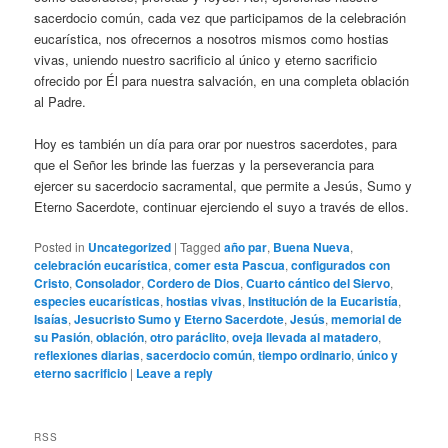
sacerdocio común, cada vez que participamos de la celebración
eucarística, nos ofrecernos a nosotros mismos como hostias
vivas, uniendo nuestro sacrificio al único y eterno sacrificio
ofrecido por Él para nuestra salvación, en una completa oblación
al Padre.
Hoy es también un día para orar por nuestros sacerdotes, para
que el Señor les brinde las fuerzas y la perseverancia para
ejercer su sacerdocio sacramental, que permite a Jesús, Sumo y
Eterno Sacerdote, continuar ejerciendo el suyo a través de ellos.
Posted in
Uncategorized
|
Tagged
año par
,
Buena Nueva
,
celebración eucarística
,
comer esta Pascua
,
configurados con
Cristo
,
Consolador
,
Cordero de Dios
,
Cuarto cántico del Siervo
,
especies eucarísticas
,
hostias vivas
,
Institución de la Eucaristía
,
Isaías
,
Jesucristo Sumo y Eterno Sacerdote
,
Jesús
,
memorial de
su Pasión
,
oblación
,
otro paráclito
,
oveja llevada al matadero
,
reflexiones diarias
,
sacerdocio común
,
tiempo ordinario
,
único y
eterno sacrificio
|
Leave a reply
RSS