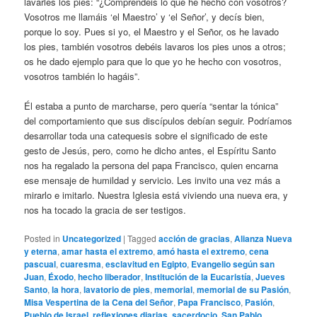
lavarles los pies: “¿Comprendéis lo que he hecho con vosotros?
Vosotros me llamáis ‘el Maestro’ y ‘el Señor’, y decís bien,
porque lo soy. Pues si yo, el Maestro y el Señor, os he lavado
los pies, también vosotros debéis lavaros los pies unos a otros;
os he dado ejemplo para que lo que yo he hecho con vosotros,
vosotros también lo hagáis”.
Él estaba a punto de marcharse, pero quería “sentar la tónica”
del comportamiento que sus discípulos debían seguir. Podríamos
desarrollar toda una catequesis sobre el significado de este
gesto de Jesús, pero, como he dicho antes, el Espíritu Santo
nos ha regalado la persona del papa Francisco, quien encarna
ese mensaje de humildad y servicio. Les invito una vez más a
mirarlo e imitarlo. Nuestra Iglesia está viviendo una nueva era, y
nos ha tocado la gracia de ser testigos.
Posted in
Uncategorized
|
Tagged
acción de gracias
,
Alianza Nueva
y eterna
,
amar hasta el extremo
,
amó hasta el extremo
,
cena
pascual
,
cuaresma
,
esclavitud en Egipto
,
Evangelio según san
Juan
,
Éxodo
,
hecho liberador
,
Institución de la Eucaristía
,
Jueves
Santo
,
la hora
,
lavatorio de pies
,
memorial
,
memorial de su Pasión
,
Misa Vespertina de la Cena del Señor
,
Papa Francisco
,
Pasión
,
Pueblo de Israel
,
reflexiones diarias
,
sacerdocio
,
San Pablo
,