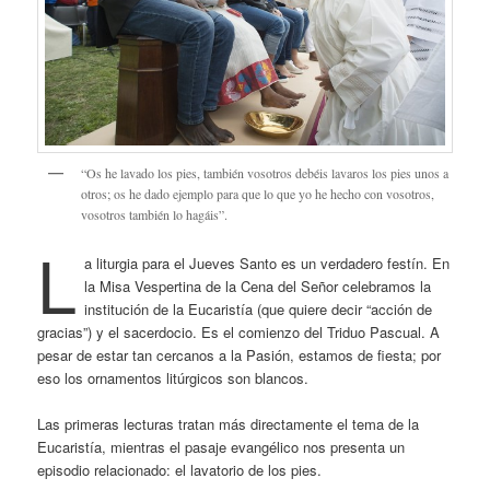
“Os he lavado los pies, también vosotros debéis lavaros los pies unos a
otros; os he dado ejemplo para que lo que yo he hecho con vosotros,
vosotros también lo hagáis”.
L
a liturgia para el Jueves Santo es un verdadero festín. En
la Misa Vespertina de la Cena del Señor celebramos la
institución de la Eucaristía (que quiere decir “acción de
gracias”) y el sacerdocio. Es el comienzo del Triduo Pascual. A
pesar de estar tan cercanos a la Pasión, estamos de fiesta; por
eso los ornamentos litúrgicos son blancos.
Las primeras lecturas tratan más directamente el tema de la
Eucaristía, mientras el pasaje evangélico nos presenta un
episodio relacionado: el lavatorio de los pies.