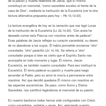
de la pasión y muerte redentora de Jesús, que Él mismo
constituyó en memorial, “como sacerdote excelso al frente de la
casa de Dios”, mediante la institución de la Eucaristía (ver la otra
lectura alternativa propuesta para hoy – Hb 10,12-23).
La lectura evangélica de hoy es la narración que nos legó Lucas
de la institución de la Eucaristía (Lc 22,14-20). “Con ansia he
deseado comer esta Pascua con vosotros antes de padecer”.
Esas palabras de Jesús reflejan su corazón sacerdotal, su deseo
de no abandonar a los suyos. Él había prometido enviarnos “otro”
consolador, “otro” paráclito (Jn 14,16). Se refería a “otro”
consolador porque si bien es cierto que el Espíritu Santo nos
acompaña en todo momento y lugar, Él mismo, Jesús-
Eucaristía, es también nuestro consolador. Para eso instituyó la
Eucaristía. Él tenía padecer su pasión y muerte para luego
ascender al Padre, pero su amor le movía a permanecer entre
nosotros. Así que decidió quedarse Él mismo con nosotros en
las especies eucarísticas. De paso, como Sumo y Eterno
Sacerdote, nos santificó legándonos el memorial de su pasión.
En nuestro bautismo todos hemos sido configurados con Cristo
como sacerdotes, profetas y reyes. Así, ejerciendo nuestro