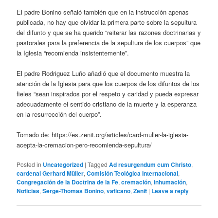
El padre Bonino señaló también que en la instrucción apenas
publicada, no hay que olvidar la primera parte sobre la sepultura
del difunto y que se ha querido “reiterar las razones doctrinarias y
pastorales para la preferencia de la sepultura de los cuerpos” que
la Iglesia “recomienda insistentemente”.
El padre Rodriguez Luño añadió que el documento muestra la
atención de la Iglesia para que los cuerpos de los difuntos de los
fieles “sean inspirados por el respeto y caridad y pueda expresar
adecuadamente el sentido cristiano de la muerte y la esperanza
en la resurrección del cuerpo”.
Tomado de: https://es.zenit.org/articles/card-muller-la-iglesia-
acepta-la-cremacion-pero-recomienda-sepultura/
Posted in
Uncategorized
|
Tagged
Ad resurgendum cum Christo
,
cardenal Gerhard Müller
,
Comisión Teológica Internacional
,
Congregación de la Doctrina de la Fe
,
cremación
,
inhumación
,
Noticias
,
Serge-Thomas Bonino
,
vaticano
,
Zenit
|
Leave a reply