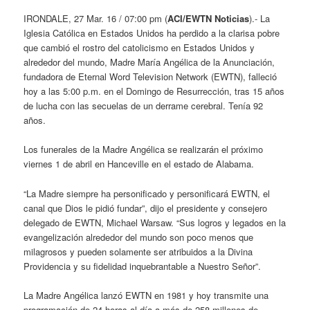
IRONDALE, 27 Mar. 16 / 07:00 pm (
ACI/EWTN Noticias
).- La
Iglesia Católica en Estados Unidos ha perdido a la clarisa pobre
que cambió el rostro del catolicismo en Estados Unidos y
alrededor del mundo, Madre María Angélica de la Anunciación,
fundadora de Eternal Word Television Network (EWTN), falleció
hoy a las 5:00 p.m. en el Domingo de Resurrección, tras 15 años
de lucha con las secuelas de un derrame cerebral. Tenía 92
años.
Los funerales de la Madre Angélica se realizarán el próximo
viernes 1 de abril en Hanceville en el estado de Alabama.
“La Madre siempre ha personificado y personificará EWTN, el
canal que Dios le pidió fundar”, dijo el presidente y consejero
delegado de EWTN, Michael Warsaw. “Sus logros y legados en la
evangelización alrededor del mundo son poco menos que
milagrosos y pueden solamente ser atribuidos a la Divina
Providencia y su fidelidad inquebrantable a Nuestro Señor”.
La Madre Angélica lanzó EWTN en 1981 y hoy transmite una
programación de 24 horas al día a más de 258 millones de