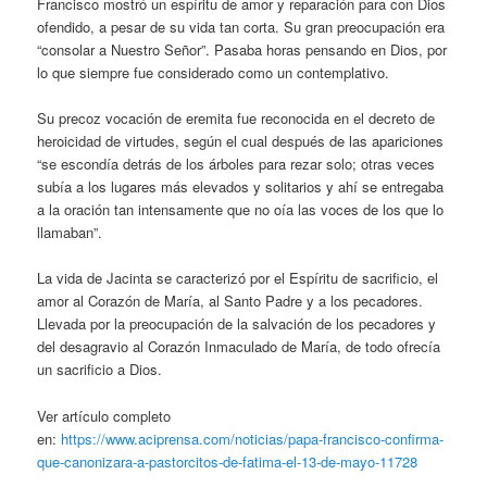
Francisco mostró un espíritu de amor y reparación para con Dios
ofendido, a pesar de su vida tan corta. Su gran preocupación era
“consolar a Nuestro Señor”. Pasaba horas pensando en Dios, por
lo que siempre fue considerado como un contemplativo.
Su precoz vocación de eremita fue reconocida en el decreto de
heroicidad de virtudes, según el cual después de las apariciones
“se escondía detrás de los árboles para rezar solo; otras veces
subía a los lugares más elevados y solitarios y ahí se entregaba
a la oración tan intensamente que no oía las voces de los que lo
llamaban”.
La vida de Jacinta se caracterizó por el Espíritu de sacrificio, el
amor al Corazón de María, al Santo Padre y a los pecadores.
Llevada por la preocupación de la salvación de los pecadores y
del desagravio al Corazón Inmaculado de María, de todo ofrecía
un sacrificio a Dios.
Ver artículo completo
en:
https://www.aciprensa.com/noticias/papa-francisco-confirma-
que-canonizara-a-pastorcitos-de-fatima-el-13-de-mayo-11728