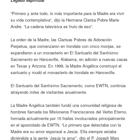
Legado espiritual
“Primero y ante todo, lo más importante para la Madre era vivir
su vida contemplativa”, dijo la Hermana Clarisa Pobre Marie
Andre. “La cadena televisiva es fruto de eso”.
La orden de la Madre, las Clarisas Pobres de Adoración
Perpetua, que comenzaron en Irondale con cinco monjas, se
expandieron a un monasterio en El Santuario del Santísimo
Sacramento en Hanceville, Alabama, en adición a nuevas casas
en Texas y Arizona. En 1999, la Madre Angélica construyó el
santuario y mudó el monasterio de Irondale en Hanceville.
El Santuario del Santísimo Sacramento, como EWTN, continúa
atrayendo miles de visitantes anualmente.
La Madre Angélica también fundó una comunidad religiosa de
hombres llamada los Misioneros Franciscanos del Verbo Eterno,
formada actualmente por 15 frailes involucrados principalmente
en el apostolado de EWTN. “Lo primero que detectaba con la
Madre era su amor esponsal a Jesús. Ella siempre estaba
diciéndole a la gente ‘Jesús te ama’”, dijo el P. Joseph Mary