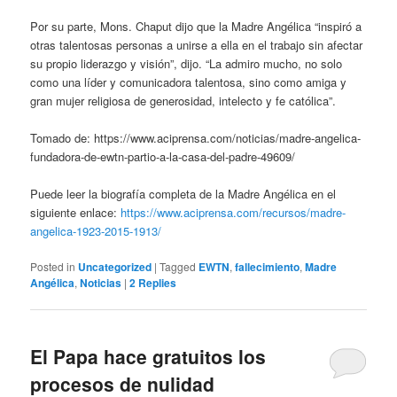
Por su parte, Mons. Chaput dijo que la Madre Angélica “inspiró a
otras talentosas personas a unirse a ella en el trabajo sin afectar
su propio liderazgo y visión”, dijo. “La admiro mucho, no solo
como una líder y comunicadora talentosa, sino como amiga y
gran mujer religiosa de generosidad, intelecto y fe católica”.
Tomado de: https://www.aciprensa.com/noticias/madre-angelica-
fundadora-de-ewtn-partio-a-la-casa-del-padre-49609/
Puede leer la biografía completa de la Madre Angélica en el
siguiente enlace:
https://www.aciprensa.com/recursos/madre-
angelica-1923-2015-1913/
Posted in
Uncategorized
|
Tagged
EWTN
,
fallecimiento
,
Madre
Angélica
,
Noticias
|
2
Replies
El Papa hace gratuitos los
procesos de nulidad