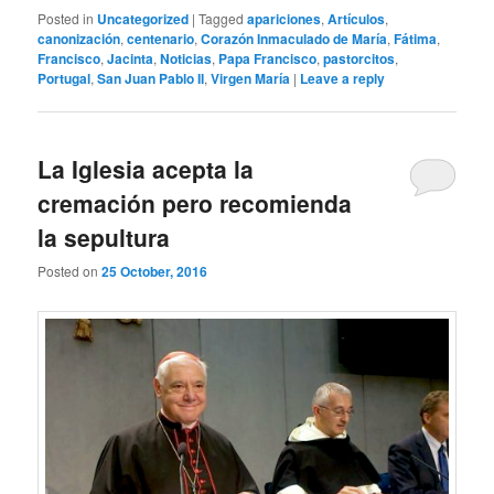
Posted in
Uncategorized
|
Tagged
apariciones
,
Artículos
,
canonización
,
centenario
,
Corazón Inmaculado de María
,
Fátima
,
Francisco
,
Jacinta
,
Noticias
,
Papa Francisco
,
pastorcitos
,
Portugal
,
San Juan Pablo II
,
Virgen María
|
Leave a reply
La Iglesia acepta la
cremación pero recomienda
la sepultura
Posted on
25 October, 2016