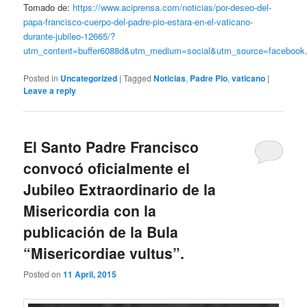
Tomado de:
https://www.aciprensa.com/noticias/por-deseo-del-
papa-francisco-cuerpo-del-padre-pio-estara-en-el-vaticano-
durante-jubileo-12665/?
utm_content=buffer6088d&utm_medium=social&utm_source=facebook
Posted in
Uncategorized
|
Tagged
Noticias
,
Padre Pio
,
vaticano
|
Leave a reply
El Santo Padre Francisco
convocó oficialmente el
Jubileo Extraordinario de la
Misericordia con la
publicación de la Bula
“Misericordiae vultus”.
Posted on
11 April, 2015