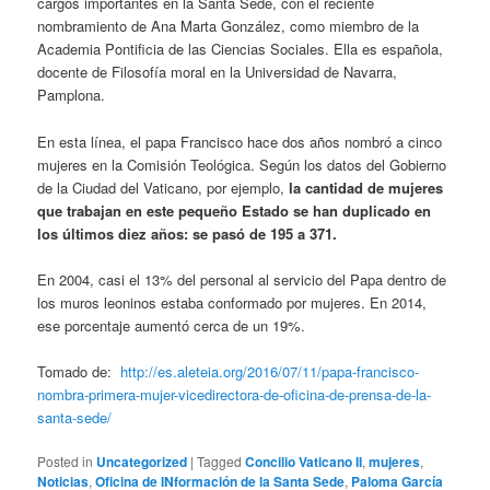
cargos importantes en la Santa Sede, con el reciente
nombramiento de Ana Marta González, como miembro de la
Academia Pontificia de las Ciencias Sociales. Ella es española,
docente de Filosofía moral en la Universidad de Navarra,
Pamplona.
En esta línea, el papa Francisco hace dos años nombró a cinco
mujeres en la Comisión Teológica. Según los datos del Gobierno
de la Ciudad del Vaticano, por ejemplo,
la cantidad de mujeres
que trabajan en este pequeño Estado se han duplicado en
los últimos diez años: se pasó de 195 a 371.
En 2004, casi el 13% del personal al servicio del Papa dentro de
los muros leoninos estaba conformado por mujeres. En 2014,
ese porcentaje aumentó cerca de un 19%.
Tomado de:
http://es.aleteia.org/2016/07/11/papa-francisco-
nombra-primera-mujer-vicedirectora-de-oficina-de-prensa-de-la-
santa-sede/
Posted in
Uncategorized
|
Tagged
Concilio Vaticano II
,
mujeres
,
Noticias
,
Oficina de INformación de la Santa Sede
,
Paloma García