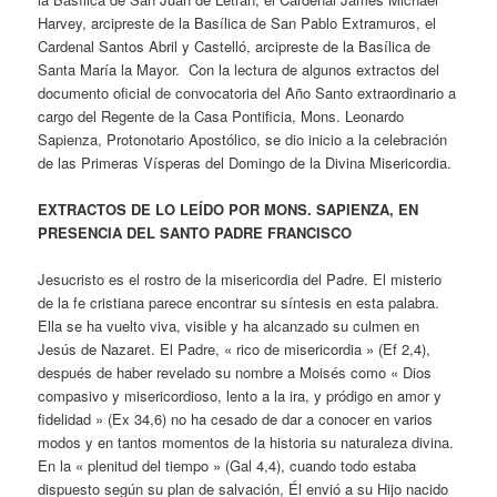
Harvey, arcipreste de la Basílica de San Pablo Extramuros, el
Cardenal Santos Abril y Castelló, arcipreste de la Basílica de
Santa María la Mayor. Con la lectura de algunos extractos del
documento oficial de convocatoria del Año Santo extraordinario a
cargo del Regente de la Casa Pontificia, Mons. Leonardo
Sapienza, Protonotario Apostólico, se dio inicio a la celebración
de las Primeras Vísperas del Domingo de la Divina Misericordia.
EXTRACTOS DE LO LEÍDO POR MONS. SAPIENZA, EN
PRESENCIA DEL SANTO PADRE FRANCISCO
Jesucristo es el rostro de la misericordia del Padre. El misterio
de la fe cristiana parece encontrar su síntesis en esta palabra.
Ella se ha vuelto viva, visible y ha alcanzado su culmen en
Jesús de Nazaret. El Padre, « rico de misericordia » (Ef 2,4),
después de haber revelado su nombre a Moisés como « Dios
compasivo y misericordioso, lento a la ira, y pródigo en amor y
fidelidad » (Ex 34,6) no ha cesado de dar a conocer en varios
modos y en tantos momentos de la historia su naturaleza divina.
En la « plenitud del tiempo » (Gal 4,4), cuando todo estaba
dispuesto según su plan de salvación, Él envió a su Hijo nacido