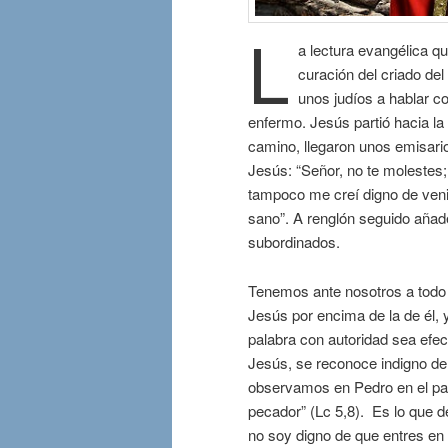
L
a lectura evangélica qu
curación del criado del
unos judíos a hablar c
enfermo. Jesús partió hacia la
camino, llegaron unos emisario
Jesús: “Señor, no te molestes;
tampoco me creí digno de veni
sano”. A renglón seguido añade
subordinados.
Tenemos ante nosotros a todo u
Jesús por encima de la de él, 
palabra con autoridad sea efect
Jesús, se reconoce indigno de
observamos en Pedro en el pas
pecador” (Lc 5,8). Es lo que 
no soy digno de que entres en