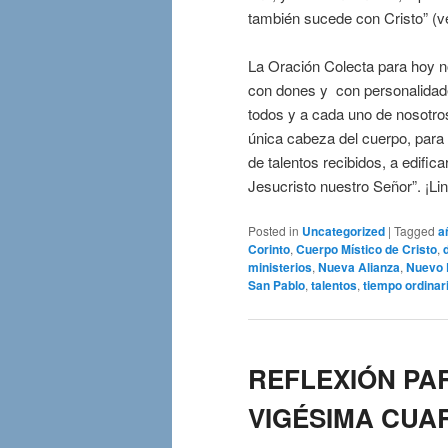
también sucede con Cristo” (ve
La Oración Colecta para hoy n
con dones y con personalidade
todos y a cada uno de nosotros
única cabeza del cuerpo, para 
de talentos recibidos, a edifica
Jesucristo nuestro Señor”. ¡Lin
Posted in
Uncategorized
|
Tagged
a
Corinto
,
Cuerpo Místico de Cristo
,
ministerios
,
Nueva Alianza
,
Nuevo 
San Pablo
,
talentos
,
tiempo ordinar
REFLEXIÓN PAR
VIGÉSIMA CUAR