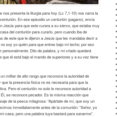
e nos presenta la liturgia para hoy (Lc 7,1-10) nos narra la
 centurión. En ese episodio un centurión (pagano), envía
on Jesús para que este curara a su siervo, que estaba muy
 casa del centurión para curarlo, pero cuando iba de
s de este que le dijeron a Jesús que les mandaba decir a
 no soy yo quién para que entres bajo mi techo; por eso
r personalmente. Dilo de palabra, y mi criado quedará
 que él está bajo el mando de superiores y a su vez tiene
n militar de alto rango que reconoce la autoridad de
y que la presencia física no es necesaria para que la
iva. Pero el centurión no solo le reconoce autoridad a
 Él, se reconoce pecador. Es la misma reacción que
aje de la pesca milagrosa: “Apártate de mí, que soy un
decimos inmediatamente antes de la comunión: “Señor, yo
 mi casa, pero una palabra tuya bastará para sanarme”.