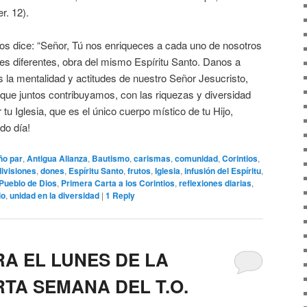
r. 12).
os dice: “Señor, Tú nos enriqueces a cada uno de nosotros
s diferentes, obra del mismo Espíritu Santo. Danos a
 la mentalidad y actitudes de nuestro Señor Jesucristo,
que juntos contribuyamos, con las riquezas y diversidad
r tu Iglesia, que es el único cuerpo místico de tu Hijo,
do día!
ño par
,
Antigua Alianza
,
Bautismo
,
carismas
,
comunidad
,
Corintios
,
divisiones
,
dones
,
Espíritu Santo
,
frutos
,
Iglesia
,
infusión del Espíritu
,
Pueblo de Dios
,
Primera Carta a los Corintios
,
reflexiones diarias
,
io
,
unidad en la diversidad
|
1
Reply
A EL LUNES DE LA
TA SEMANA DEL T.O.